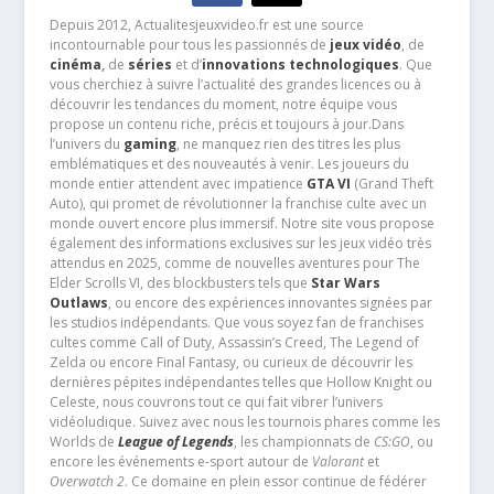
Depuis 2012, Actualitesjeuxvideo.fr est une source
incontournable pour tous les passionnés de
jeux vidéo
, de
cinéma
,
de
séries
et d’
innovations technologiques
. Que
vous cherchiez à suivre l’actualité des grandes licences ou à
découvrir les tendances du moment, notre équipe vous
propose un contenu riche, précis et toujours à jour.Dans
l’univers du
gaming
, ne manquez rien des titres les plus
emblématiques et des nouveautés à venir. Les joueurs du
monde entier attendent avec impatience
GTA VI
(Grand Theft
Auto), qui promet de révolutionner la franchise culte avec un
monde ouvert encore plus immersif. Notre site vous propose
également des informations exclusives sur les jeux vidéo très
attendus en 2025, comme de nouvelles aventures pour The
Elder Scrolls VI, des blockbusters tels que
Star Wars
Outlaws
, ou encore des expériences innovantes signées par
les studios indépendants. Que vous soyez fan de franchises
cultes comme Call of Duty, Assassin’s Creed, The Legend of
Zelda ou encore Final Fantasy, ou curieux de découvrir les
dernières pépites indépendantes telles que Hollow Knight ou
Celeste, nous couvrons tout ce qui fait vibrer l’univers
vidéoludique. Suivez avec nous les tournois phares comme les
Worlds de
League of Legends
, les championnats de
CS:GO
, ou
encore les événements e-sport autour de
Valorant
et
Overwatch 2
. Ce domaine en plein essor continue de fédérer