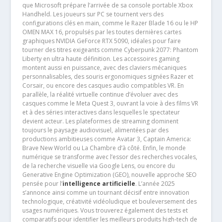
que Microsoft prépare l’arrivée de sa console portable Xbox
Handheld. Les joueurs sur PC se tournent vers des
configurations clés en main, comme le Razer Blade 16 ou le HP
OMEN MAX 16, propulsés par les toutes dernières cartes
graphiques NVIDIA GeForce RTX 5090, idéales pour faire
tourner des titres exigeants comme Cyberpunk 2077: Phantom
Liberty en ultra haute définition. Les accessoires gaming
montent aussi en puissance, avec des claviers mécaniques
personnalisables, des souris ergonomiques signées Razer et
Corsair, ou encore des casques audio compatibles VR. En
parallèle, la réalité virtuelle continue d’évoluer avec des
casques comme le Meta Quest 3, ouvrant la voie à des films VR
et à des séries interactives dans lesquelles le spectateur
devient acteur. Les plateformes de streaming dominent
toujours le paysage audiovisuel, alimentées par des
productions ambitieuses comme Avatar 3, Captain America:
Brave New World ou La Chambre d’à côté. Enfin, le monde
numérique se transforme avec l’essor des recherches vocales,
de la recherche visuelle via Google Lens, ou encore du
Generative Engine Optimization (GEO), nouvelle approche SEO
pensée pour l’
intelligence artificielle
. L’année 2025
s’annonce ainsi comme un tournant décisif entre innovation
technologique, créativité vidéoludique et bouleversement des
usages numériques. Vous trouverez également des tests et
comparatifs pour identifier les meilleurs produits high-tech de