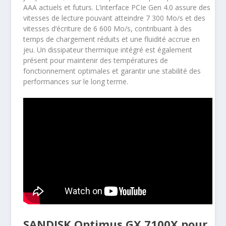
AAA actuels et futurs. L’interface PCIe Gen 4.0 assure des
vitesses de lecture pouvant atteindre 7 300 Mo/s et des
vitesses d’écriture de 6 600 Mo/s, contribuant à des
temps de chargement réduits et une fluidité accrue en
jeu. Un dissipateur thermique intégré est également
présent pour maintenir des températures de
fonctionnement optimales et garantir une stabilité des
performances sur le long terme.
SANDISK Optimus GX 7100X pour