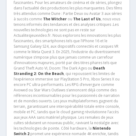
fascinantes. Pour les amateurs de cinéma et de séries, plongez
dans l’actualité des productions les plus marquantes. Des films
très attendus comme Dune : Partie Deux ou Avatar 3 aux séries
à succès comme
The Witcher
ou
The Last of Us
, nous vous
tenons informés des tendances et des analyses critiques .Les
nouvelles technologies ne sont pas en reste sur
Actualitesjeuxvideo.fr. Nous explorons les innovations les plus
fascinantes, des smartphones tels que l’iPhone 16 et le
Samsung Galaxy S24, aux dispositifs connectés et casques VR
comme le Meta Quest 3. En 2025, l’industrie du divertissement
numérique s’impose plus que jamais comme un carrefour
d’innovations majeures, porté par des titres phares tels que
Grand Theft Auto VI, Doom: The Dark Ages ou
Death
Stranding 2: On the Beach
, qui repoussent les limites de
l’expérience immersive sur PlayStation 5 Pro, Xbox Series X ou
encore PC ultra-performants. Les RPG d’envergure comme
Avowed ou Star Wars Outlaws s’annoncent déjà comme des
références incontournables pour les passionnés de narration
et de mondes ouverts. Les jeux multiplateformes gagnent du
terrain, garantissant une interopérabilité totale entre console,
mobile et PC, tandis que le cloud gaming révolutionne l’accès
aux jeux AAA sans matériel physique. Les remakes de jeux
cultes séduisent un nouveau public, ravivant la nostalgie avec
les technologies de pointe. Côté hardware, la
Nintendo
Switch 2
promet une expérience nomade 4K enrichie, tandis