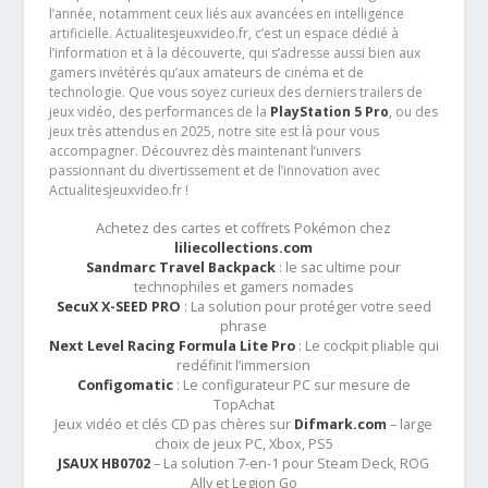
l’année, notamment ceux liés aux avancées en intelligence
artificielle. Actualitesjeuxvideo.fr, c’est un espace dédié à
l’information et à la découverte, qui s’adresse aussi bien aux
gamers invétérés qu’aux amateurs de cinéma et de
technologie. Que vous soyez curieux des derniers trailers de
jeux vidéo, des performances de la
PlayStation 5 Pro
, ou des
jeux très attendus en 2025, notre site est là pour vous
accompagner. Découvrez dès maintenant l’univers
passionnant du divertissement et de l’innovation avec
Actualitesjeuxvideo.fr !
Achetez des cartes et coffrets Pokémon chez
liliecollections.com
Sandmarc Travel Backpack
: le sac ultime pour
technophiles et gamers nomades
SecuX X-SEED PRO
: La solution pour protéger votre seed
phrase
Next Level Racing Formula Lite Pro
: Le cockpit pliable qui
redéfinit l’immersion
Configomatic
: Le configurateur PC sur mesure de
TopAchat
Jeux vidéo et clés CD pas chères sur
Difmark.com
– large
choix de jeux PC, Xbox, PS5
JSAUX HB0702
– La solution 7-en-1 pour Steam Deck, ROG
Ally et Legion Go