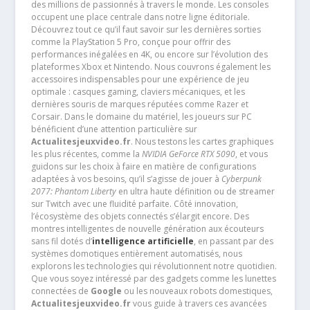
des millions de passionnés à travers le monde. Les consoles
occupent une place centrale dans notre ligne éditoriale.
Découvrez tout ce qu’il faut savoir sur les dernières sorties
comme la PlayStation 5 Pro, conçue pour offrir des
performances inégalées en 4K, ou encore sur l’évolution des
plateformes Xbox et Nintendo. Nous couvrons également les
accessoires indispensables pour une expérience de jeu
optimale : casques gaming, claviers mécaniques, et les
dernières souris de marques réputées comme Razer et
Corsair. Dans le domaine du matériel, les joueurs sur PC
bénéficient d’une attention particulière sur
Actualitesjeuxvideo.fr
. Nous testons les cartes graphiques
les plus récentes, comme la
NVIDIA GeForce RTX 5090
, et vous
guidons sur les choix à faire en matière de configurations
adaptées à vos besoins, qu’il s’agisse de jouer à
Cyberpunk
2077: Phantom Liberty
en ultra haute définition ou de streamer
sur Twitch avec une fluidité parfaite. Côté innovation,
l’écosystème des objets connectés s’élargit encore. Des
montres intelligentes de nouvelle génération aux écouteurs
sans fil dotés d’
intelligence artificielle
, en passant par des
systèmes domotiques entièrement automatisés, nous
explorons les technologies qui révolutionnent notre quotidien.
Que vous soyez intéressé par des gadgets comme les lunettes
connectées de
Google
ou les nouveaux robots domestiques,
Actualitesjeuxvideo.fr
vous guide à travers ces avancées