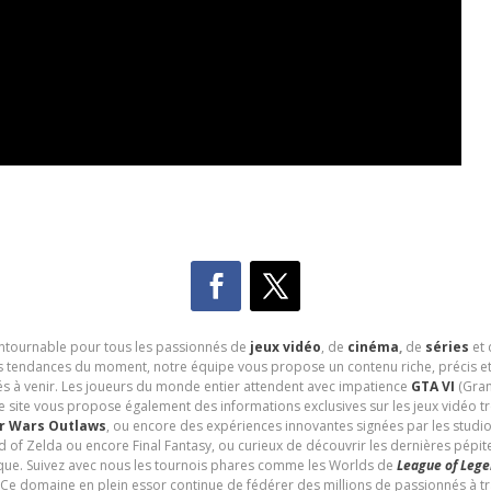
contournable pour tous les passionnés de
jeux vidéo
, de
cinéma
,
de
séries
et 
les tendances du moment, notre équipe vous propose un contenu riche, précis et
és à venir. Les joueurs du monde entier attendent avec impatience
GTA VI
(Gran
e site vous propose également des informations exclusives sur les jeux vidéo 
r Wars Outlaws
, ou encore des expériences innovantes signées par les studi
d of Zelda ou encore Final Fantasy, ou curieux de découvrir les dernières pépit
udique. Suivez avec nous les tournois phares comme les Worlds de
League of Leg
 Ce domaine en plein essor continue de fédérer des millions de passionnés à 