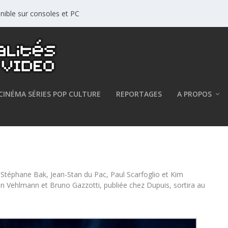
nible sur consoles et PC
CINÉMA SÉRIES POP CULTURE
REPORTAGES
A PROPOS
annonce du film !
 Stéphane Bak, Jean-Stan du Pac, Paul Scarfoglio et Kim
en Vehlmann et Bruno Gazzotti, publiée chez Dupuis, sortira au