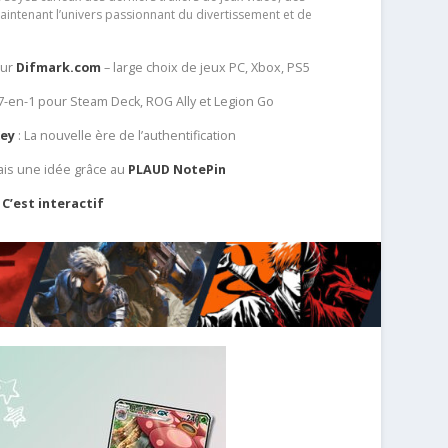
aintenant l’univers passionnant du divertissement et de
sur
Difmark.com
– large choix de jeux PC, Xbox, PS5
 7-en-1 pour Steam Deck, ROG Ally et Legion Go
Key
: La nouvelle ère de l’authentification
ais une idée grâce au
PLAUD NotePin
C’est interactif