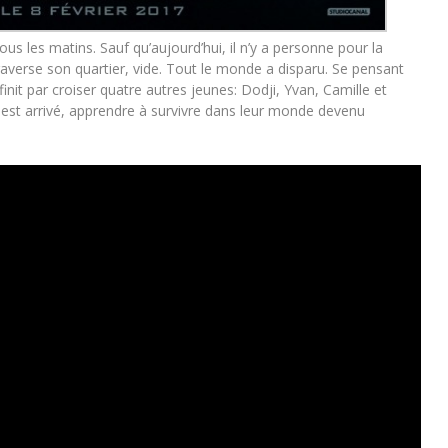
ous les matins. Sauf qu’aujourd’hui, il n’y a personne pour la
raverse son quartier, vide. Tout le monde a disparu. Se pensant
finit par croiser quatre autres jeunes: Dodji, Yvan, Camille et
 est arrivé, apprendre à survivre dans leur monde devenu