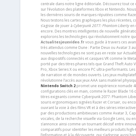
centrale dans notre ligne éditoriale. Découvrez tout ce
sur l’évolution des plateformes Xbox et Nintendo. Nou
les dernières souris de marques réputées comme Razer e
Nous testons les cartes graphiques les plus récentes,
s’agisse de jouer à
Cyberpunk 2077: Phantom Liberty
en u
encore. Des montres intelligentes de nouvelle génératio
explorons les technologies qui révolutionnent notre q
Actualitesjeuxvideo.fr
vous guide à travers ces avan
très attendus comme Dune : Partie Deux ou Avatar 3 a
nouvelles technologies ne sont pas en reste sur Actuali
aux dispositifs connectés et casques VR comme le Meta
porté par des titres phares tels que Grand Theft Auto
Pro, Xbox Series X ou encore PC ultra-performants. L
de narration et de mondes ouverts. Les jeux multiplatef
révolutionne l’accès aux jeux AAA sans matériel physiqu
Nintendo Switch 2
promet une expérience nomade 4K e
configurations clés en main, comme le Razer Blade 16 
titres exigeants comme Cyberpunk 2077: Phantom Libert
souris ergonomiques signées Razer et Corsair, ou encor
ouvrant la voie à des films VR et à des séries interact
par des productions ambitieuses comme Avatar 3, Capt
vocales, de la recherche visuelle via Google Lens, ou 
s’annonce ainsi comme un tournant décisif entre innov
comparatifs pour identifier les meilleurs produits high-t
l’information et à la découverte, qui s’adresse aussi b