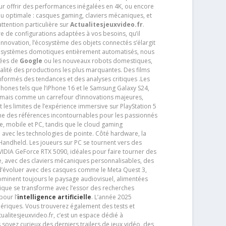
pour offrir des performances inégalées en 4K, ou encore
u optimale : casques gaming, claviers mécaniques, et
ttention particulière sur
Actualitesjeuxvideo.fr
.
ère de configurations adaptées à vos besoins, qu’il
 innovation, l’écosystème des objets connectés s’élargit
s systèmes domotiques entièrement automatisés, nous
tées de
Google
ou les nouveaux robots domestiques,
alité des productions les plus marquantes. Des films
nformés des tendances et des analyses critiques .Les
phones tels que l’iPhone 16 et le Samsung Galaxy S24,
jamais comme un carrefour d’innovations majeures,
t les limites de l’expérience immersive sur PlayStation 5
e des références incontournables pour les passionnés
e, mobile et PC, tandis que le cloud gaming
e avec les technologies de pointe. Côté hardware, la
andheld. Les joueurs sur PC se tournent vers des
IDIA GeForce RTX 5090, idéales pour faire tourner des
e, avec des claviers mécaniques personnalisables, des
e d’évoluer avec des casques comme le Meta Quest 3,
dominent toujours le paysage audiovisuel, alimentées
que se transforme avec l’essor des recherches
our l’
intelligence artificielle
. L’année 2025
ériques. Vous trouverez également des tests et
tualitesjeuxvideo.fr, c’est un espace dédié à
soyez curieux des derniers trailers de jeux vidéo, des