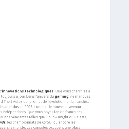
d’
innovations technologiques
. Que vous cherchiez à
 toujours à jour.Dans l’univers du
gaming
, ne manquez
d Theft Auto), qui promet de révolutionner la franchise
très attendus en 2025, comme de nouvelles aventures
os indépendants. Que vous soyez fan de franchises
es indépendantes telles que Hollow Knight ou Celeste,
ends
, les championnats de
CS:GO
, ou encore les
travers le monde. Les consoles occupent une place