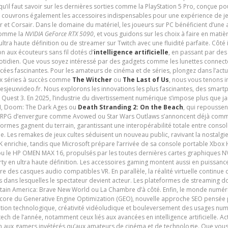
 qu’il faut savoir sur les dernières sorties comme la PlayStation 5 Pro, conçue 
s couvrons également les accessoires indispensables pour une expérience de je
t Corsair. Dans le domaine du matériel, les joueurs sur PC bénéficient d’une a
 comme la
NVIDIA GeForce RTX 5090
, et vous guidons sur les choix à faire en mati
ltra haute définition ou de streamer sur Twitch avec une fluidité parfaite. Côté
n aux écouteurs sans fil dotés d’
intelligence artificielle
, en passant par de
uotidien. Que vous soyez intéressé par des gadgets comme les lunettes connec
cées fascinantes. Pour les amateurs de cinéma et de séries, plongez dans l’actu
ux séries à succès comme
The Witcher
ou
The Last of Us
, nous vous tenons i
tesjeuxvideo.fr. Nous explorons les innovations les plus fascinantes, des smart
 Quest 3. En 2025, l’industrie du divertissement numérique s’impose plus que 
 VI, Doom: The Dark Ages ou
Death Stranding 2: On the Beach
, qui repoussen
es RPG d’envergure comme Avowed ou Star Wars Outlaws s’annoncent déjà comm
ormes gagnent du terrain, garantissant une interopérabilité totale entre consol
e. Les remakes de jeux cultes séduisent un nouveau public, ravivant la nostalgi
nrichie, tandis que Microsoft prépare l’arrivée de sa console portable Xbox H
ou le HP OMEN MAX 16, propulsés par les toutes dernières cartes graphiques NV
y en ultra haute définition. Les accessoires gaming montent aussi en puissanc
e des casques audio compatibles VR. En parallèle, la réalité virtuelle continu
ives dans lesquelles le spectateur devient acteur. Les plateformes de streaming 
ain America: Brave New World ou La Chambre d’à côté. Enfin, le monde numéri
encore du Generative Engine Optimization (GEO), nouvelle approche SEO pensée p
ation technologique, créativité vidéoludique et bouleversement des usages num
ech de l’année, notamment ceux liés aux avancées en intelligence artificielle. Ac
ien aux gamers invétérés qu’aux amateurs de cinéma et de technologie. Que vous 