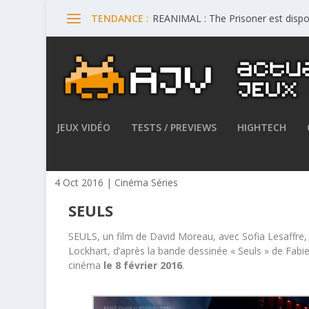
REANIMAL : The Prisoner est dispo
TENDANCE :
JEUX VIDÉO
TESTS / PREVIEWS
HIGHTECH
SEULS – Découvrez la bande-
4 Oct 2016
|
Cinéma Séries
SEULS
SEULS, un film de David Moreau, avec Sofia Lesaffre,
Lockhart, d’après la bande dessinée « Seuls » de Fabi
cinéma
le 8 février 2016
.