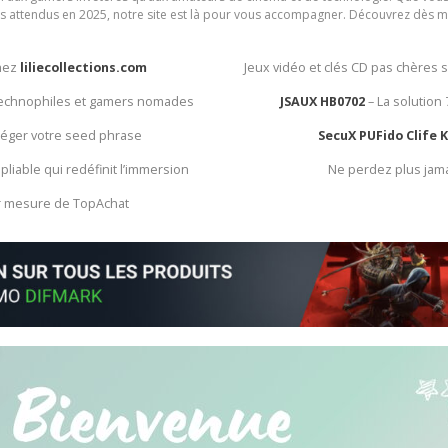
rès attendus en 2025, notre site est là pour vous accompagner. Découvrez dès m
chez
liliecollections.com
Jeux vidéo et clés CD pas chères 
 technophiles et gamers nomades
JSAUX HB0702
– La solution
otéger votre seed phrase
SecuX PUFido Clife 
 pliable qui redéfinit l’immersion
Ne perdez plus jam
ur mesure de TopAchat