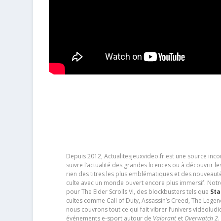
Depuis 2012, Actualitesjeuxvideo.fr est une source in
suivre l’actualité des grandes licences ou à découvrir 
rien des titres les plus emblématiques et des nouveaut
culte avec un monde ouvert encore plus immersif. Notr
pour The Elder Scrolls VI, des blockbusters tels que
Sta
cultes comme Call of Duty, Assassin’s Creed, The Legen
nous couvrons tout ce qui fait vibrer l’univers vidéol
événements e-sport autour de
Valorant
et
Overwatch 2
.