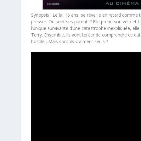
Synopsis : Leïla, 16 ans, se réveille en retard comme t
presser. Où sont ses parents? Elle prend son vélo et t
l’unique survivante d’une catastrophe inexpliquée, elle 
Terry. Ensemble, ils vont tenter de comprendre ce qui
hostile…Mais sont-ils vraiment seuls ?