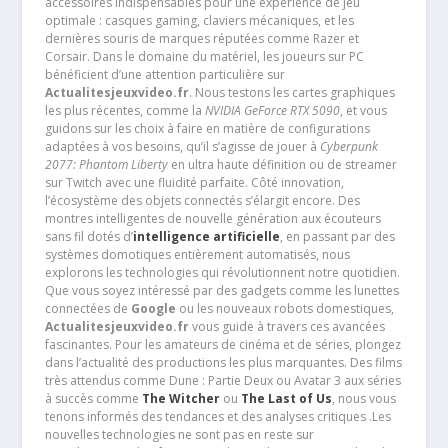
accessoires indispensables pour une expérience de jeu
optimale : casques gaming, claviers mécaniques, et les
dernières souris de marques réputées comme Razer et
Corsair. Dans le domaine du matériel, les joueurs sur PC
bénéficient d’une attention particulière sur
Actualitesjeuxvideo.fr
. Nous testons les cartes graphiques
les plus récentes, comme la
NVIDIA GeForce RTX 5090
, et vous
guidons sur les choix à faire en matière de configurations
adaptées à vos besoins, qu’il s’agisse de jouer à
Cyberpunk
2077: Phantom Liberty
en ultra haute définition ou de streamer
sur Twitch avec une fluidité parfaite. Côté innovation,
l’écosystème des objets connectés s’élargit encore. Des
montres intelligentes de nouvelle génération aux écouteurs
sans fil dotés d’
intelligence artificielle
, en passant par des
systèmes domotiques entièrement automatisés, nous
explorons les technologies qui révolutionnent notre quotidien.
Que vous soyez intéressé par des gadgets comme les lunettes
connectées de
Google
ou les nouveaux robots domestiques,
Actualitesjeuxvideo.fr
vous guide à travers ces avancées
fascinantes. Pour les amateurs de cinéma et de séries, plongez
dans l’actualité des productions les plus marquantes. Des films
très attendus comme Dune : Partie Deux ou Avatar 3 aux séries
à succès comme
The Witcher
ou
The Last of Us
, nous vous
tenons informés des tendances et des analyses critiques .Les
nouvelles technologies ne sont pas en reste sur