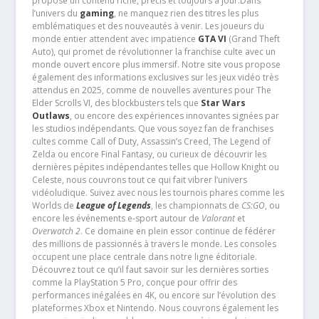
propose un contenu riche, précis et toujours à jour.Dans
l’univers du
gaming
, ne manquez rien des titres les plus
emblématiques et des nouveautés à venir. Les joueurs du
monde entier attendent avec impatience
GTA VI
(Grand Theft
Auto), qui promet de révolutionner la franchise culte avec un
monde ouvert encore plus immersif. Notre site vous propose
également des informations exclusives sur les jeux vidéo très
attendus en 2025, comme de nouvelles aventures pour The
Elder Scrolls VI, des blockbusters tels que
Star Wars
Outlaws
, ou encore des expériences innovantes signées par
les studios indépendants. Que vous soyez fan de franchises
cultes comme Call of Duty, Assassin’s Creed, The Legend of
Zelda ou encore Final Fantasy, ou curieux de découvrir les
dernières pépites indépendantes telles que Hollow Knight ou
Celeste, nous couvrons tout ce qui fait vibrer l’univers
vidéoludique. Suivez avec nous les tournois phares comme les
Worlds de
League of Legends
, les championnats de
CS:GO
, ou
encore les événements e-sport autour de
Valorant
et
Overwatch 2
. Ce domaine en plein essor continue de fédérer
des millions de passionnés à travers le monde. Les consoles
occupent une place centrale dans notre ligne éditoriale.
Découvrez tout ce qu’il faut savoir sur les dernières sorties
comme la PlayStation 5 Pro, conçue pour offrir des
performances inégalées en 4K, ou encore sur l’évolution des
plateformes Xbox et Nintendo. Nous couvrons également les