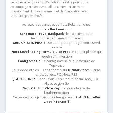
jeux très attendus en 2025, notre site est là pour vous
accompagner. Découvrez dès maintenant l’univers
passionnant du divertissement et de l’innovation avec
Actualitesjeuxvideo.fr !
Achetez des cartes et coffrets Pokémon chez
liliecollections.com
Sandmarc Travel Backpack
: le sac ultime pour
technophiles et gamers nomades
SecuX X-SEED PRO
: La solution pour protéger votre seed
phrase
Next Level Racing Formula Lite Pro
: Le cockpit pliable qui
redéfinit l’immersion
Configomatic
: Le configurateur PC sur mesure de
TopAchat
Jeux vidéo et clés CD pas chères sur
Difmark.com
– large
choix de jeux PC, Xbox, PS5
JSAUX HB0702
– La solution 7-en-1 pour Steam Deck, ROG
Ally et Legion Go
SecuX PUFido Clife Key
: La nouvelle ère de
l’authentification
Ne perdez plus jamais une idée grâce au
PLAUD NotePin
C’est interactif