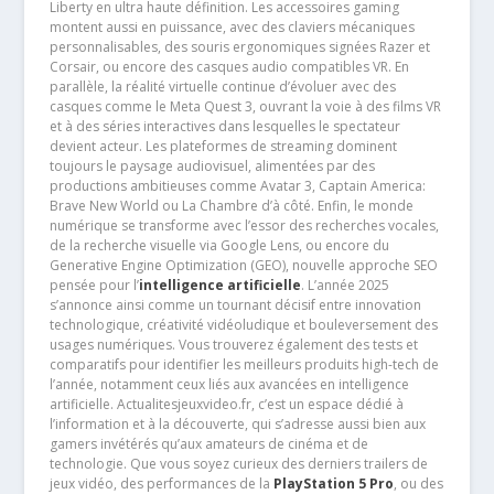
Liberty en ultra haute définition. Les accessoires gaming
montent aussi en puissance, avec des claviers mécaniques
personnalisables, des souris ergonomiques signées Razer et
Corsair, ou encore des casques audio compatibles VR. En
parallèle, la réalité virtuelle continue d’évoluer avec des
casques comme le Meta Quest 3, ouvrant la voie à des films VR
et à des séries interactives dans lesquelles le spectateur
devient acteur. Les plateformes de streaming dominent
toujours le paysage audiovisuel, alimentées par des
productions ambitieuses comme Avatar 3, Captain America:
Brave New World ou La Chambre d’à côté. Enfin, le monde
numérique se transforme avec l’essor des recherches vocales,
de la recherche visuelle via Google Lens, ou encore du
Generative Engine Optimization (GEO), nouvelle approche SEO
pensée pour l’
intelligence artificielle
. L’année 2025
s’annonce ainsi comme un tournant décisif entre innovation
technologique, créativité vidéoludique et bouleversement des
usages numériques. Vous trouverez également des tests et
comparatifs pour identifier les meilleurs produits high-tech de
l’année, notamment ceux liés aux avancées en intelligence
artificielle. Actualitesjeuxvideo.fr, c’est un espace dédié à
l’information et à la découverte, qui s’adresse aussi bien aux
gamers invétérés qu’aux amateurs de cinéma et de
technologie. Que vous soyez curieux des derniers trailers de
jeux vidéo, des performances de la
PlayStation 5 Pro
, ou des