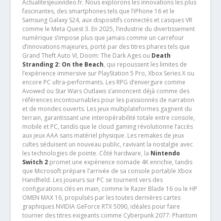
Actualitesjeuxvideo.fr. Nous explorons les innovations les plus
fascinantes, des smartphones tels que l’iPhone 16 et le
Samsung Galaxy S24, aux dispositifs connectés et casques VR
comme le Meta Quest 3. En 2025, l’industrie du divertissement
numérique s’impose plus que jamais comme un carrefour
d’innovations majeures, porté par des titres phares tels que
Grand Theft Auto VI, Doom: The Dark Ages ou
Death
Stranding 2: On the Beach
, qui repoussent les limites de
l’expérience immersive sur PlayStation 5 Pro, Xbox Series X ou
encore PC ultra-performants. Les RPG d’envergure comme
Avowed ou Star Wars Outlaws s’annoncent déjà comme des
références incontournables pour les passionnés de narration
et de mondes ouverts. Les jeux multiplateformes gagnent du
terrain, garantissant une interopérabilité totale entre console,
mobile et PC, tandis que le cloud gaming révolutionne l’accès
aux jeux AAA sans matériel physique. Les remakes de jeux
cultes séduisent un nouveau public, ravivant la nostalgie avec
les technologies de pointe. Côté hardware, la
Nintendo
Switch 2
promet une expérience nomade 4K enrichie, tandis
que Microsoft prépare l’arrivée de sa console portable Xbox
Handheld. Les joueurs sur PC se tournent vers des
configurations clés en main, comme le Razer Blade 16 ou le HP
OMEN MAX 16, propulsés par les toutes dernières cartes
graphiques NVIDIA GeForce RTX 5090, idéales pour faire
tourner des titres exigeants comme Cyberpunk 2077: Phantom