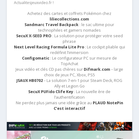
Actualitesjeuxvideo.fr !
Achetez des cartes et coffrets Pokémon chez
liliecollections.com
Sandmarc Travel Backpack
: le sac ultime pour
technophiles et gamers nomades
SecuX X-SEED PRO
: La solution pour protéger votre seed
phrase
Next Level Racing Formula Lite Pro
: Le cockpit pliable qui
redéfinit l’immersion
Configomatic
: Le configurateur PC sur mesure de
TopAchat
Jeux vidéo et clés CD pas chères sur
Difmark.com
– large
choix de jeux PC, Xbox, PS5
JSAUX HB0702
– La solution 7-en-1 pour Steam Deck, ROG
Ally et Legion Go
SecuX PUFido Clife Key
: La nouvelle ère de
l’authentification
Ne perdez plus jamais une idée grâce au
PLAUD NotePin
C’est interactif