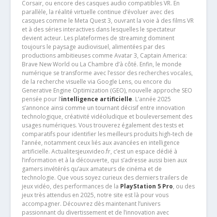
Corsair, ou encore des casques audio compatibles VR. En
parallèle, la réalité virtuelle continue d’évoluer avec des
casques comme le Meta Quest 3, ouvrant la voie à des films VR
et à des séries interactives dans lesquelles le spectateur
devient acteur. Les plateformes de streaming dominent
toujours le paysage audiovisuel, alimentées par des
productions ambitieuses comme Avatar 3, Captain America:
Brave New World ou La Chambre d’à côté. Enfin, le monde
numérique se transforme avec l’essor des recherches vocales,
de la recherche visuelle via Google Lens, ou encore du
Generative Engine Optimization (GEO), nouvelle approche SEO
pensée pour l’
intelligence artificielle
. L’année 2025
s’annonce ainsi comme un tournant décisif entre innovation
technologique, créativité vidéoludique et bouleversement des
usages numériques. Vous trouverez également des tests et
comparatifs pour identifier les meilleurs produits high-tech de
l’année, notamment ceux liés aux avancées en intelligence
artificielle. Actualitesjeuxvideo.fr, c’est un espace dédié à
l’information et à la découverte, qui s’adresse aussi bien aux
gamers invétérés qu’aux amateurs de cinéma et de
technologie. Que vous soyez curieux des derniers trailers de
jeux vidéo, des performances de la
PlayStation 5 Pro
, ou des
jeux très attendus en 2025, notre site est là pour vous
accompagner. Découvrez dès maintenant l’univers
passionnant du divertissement et de l’innovation avec