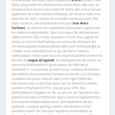
monde entier attendent avec impatience
GTA VI
(Grand Theft
Auto), qui promet de révolutionner la franchise culte avec un
monde ouvert encore plus immersif. Notre site vous propose
également des informations exclusives sur les jeux vidéo très
attendus en 2025, comme de nouvelles aventures pour The
Elder Scrolls VI, des blockbusters tels que
Star Wars
Outlaws
, ou encore des expériences innovantes signées par
les studios indépendants. Que vous soyez fan de franchises
cultes comme Call of Duty, Assassin’s Creed, The Legend of
Zelda ou encore Final Fantasy, ou curieux de découvrir les
dernières pépites indépendantes telles que Hollow Knight ou
Celeste, nous couvrons tout ce qui fait vibrer l’univers
vidéoludique. Suivez avec nous les tournois phares comme les
Worlds de
League of Legends
, les championnats de
CS:GO
, ou
encore les événements e-sport autour de
Valorant
et
Overwatch 2
. Ce domaine en plein essor continue de fédérer
des millions de passionnés à travers le monde. Les consoles
occupent une place centrale dans notre ligne éditoriale.
Découvrez tout ce qu’il faut savoir sur les dernières sorties
comme la PlayStation 5 Pro, conçue pour offrir des
performances inégalées en 4K, ou encore sur l’évolution des
plateformes Xbox et Nintendo. Nous couvrons également les
accessoires indispensables pour une expérience de jeu
optimale : casques gaming, claviers mécaniques, et les
dernières souris de marques réputées comme Razer et