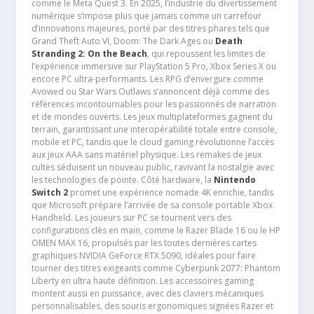
comme le Meta Quest 3. En 2025, l’industrie du divertissement
numérique s’impose plus que jamais comme un carrefour
d’innovations majeures, porté par des titres phares tels que
Grand Theft Auto VI, Doom: The Dark Ages ou
Death
Stranding 2: On the Beach
, qui repoussent les limites de
l’expérience immersive sur PlayStation 5 Pro, Xbox Series X ou
encore PC ultra-performants. Les RPG d’envergure comme
Avowed ou Star Wars Outlaws s’annoncent déjà comme des
références incontournables pour les passionnés de narration
et de mondes ouverts. Les jeux multiplateformes gagnent du
terrain, garantissant une interopérabilité totale entre console,
mobile et PC, tandis que le cloud gaming révolutionne l’accès
aux jeux AAA sans matériel physique. Les remakes de jeux
cultes séduisent un nouveau public, ravivant la nostalgie avec
les technologies de pointe. Côté hardware, la
Nintendo
Switch 2
promet une expérience nomade 4K enrichie, tandis
que Microsoft prépare l’arrivée de sa console portable Xbox
Handheld. Les joueurs sur PC se tournent vers des
configurations clés en main, comme le Razer Blade 16 ou le HP
OMEN MAX 16, propulsés par les toutes dernières cartes
graphiques NVIDIA GeForce RTX 5090, idéales pour faire
tourner des titres exigeants comme Cyberpunk 2077: Phantom
Liberty en ultra haute définition. Les accessoires gaming
montent aussi en puissance, avec des claviers mécaniques
personnalisables, des souris ergonomiques signées Razer et