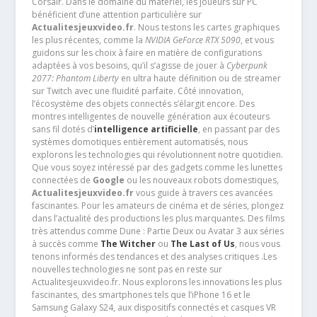
Corsair. Dans le domaine du matériel, les joueurs sur PC
bénéficient d’une attention particulière sur
Actualitesjeuxvideo.fr
. Nous testons les cartes graphiques
les plus récentes, comme la
NVIDIA GeForce RTX 5090
, et vous
guidons sur les choix à faire en matière de configurations
adaptées à vos besoins, qu’il s’agisse de jouer à
Cyberpunk
2077: Phantom Liberty
en ultra haute définition ou de streamer
sur Twitch avec une fluidité parfaite. Côté innovation,
l’écosystème des objets connectés s’élargit encore. Des
montres intelligentes de nouvelle génération aux écouteurs
sans fil dotés d’
intelligence artificielle
, en passant par des
systèmes domotiques entièrement automatisés, nous
explorons les technologies qui révolutionnent notre quotidien.
Que vous soyez intéressé par des gadgets comme les lunettes
connectées de
Google
ou les nouveaux robots domestiques,
Actualitesjeuxvideo.fr
vous guide à travers ces avancées
fascinantes. Pour les amateurs de cinéma et de séries, plongez
dans l’actualité des productions les plus marquantes. Des films
très attendus comme Dune : Partie Deux ou Avatar 3 aux séries
à succès comme
The Witcher
ou
The Last of Us
, nous vous
tenons informés des tendances et des analyses critiques .Les
nouvelles technologies ne sont pas en reste sur
Actualitesjeuxvideo.fr. Nous explorons les innovations les plus
fascinantes, des smartphones tels que l’iPhone 16 et le
Samsung Galaxy S24, aux dispositifs connectés et casques VR