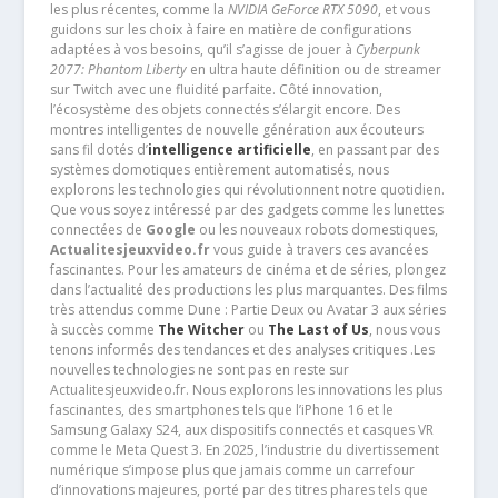
les plus récentes, comme la
NVIDIA GeForce RTX 5090
, et vous
guidons sur les choix à faire en matière de configurations
adaptées à vos besoins, qu’il s’agisse de jouer à
Cyberpunk
2077: Phantom Liberty
en ultra haute définition ou de streamer
sur Twitch avec une fluidité parfaite. Côté innovation,
l’écosystème des objets connectés s’élargit encore. Des
montres intelligentes de nouvelle génération aux écouteurs
sans fil dotés d’
intelligence artificielle
, en passant par des
systèmes domotiques entièrement automatisés, nous
explorons les technologies qui révolutionnent notre quotidien.
Que vous soyez intéressé par des gadgets comme les lunettes
connectées de
Google
ou les nouveaux robots domestiques,
Actualitesjeuxvideo.fr
vous guide à travers ces avancées
fascinantes. Pour les amateurs de cinéma et de séries, plongez
dans l’actualité des productions les plus marquantes. Des films
très attendus comme Dune : Partie Deux ou Avatar 3 aux séries
à succès comme
The Witcher
ou
The Last of Us
, nous vous
tenons informés des tendances et des analyses critiques .Les
nouvelles technologies ne sont pas en reste sur
Actualitesjeuxvideo.fr. Nous explorons les innovations les plus
fascinantes, des smartphones tels que l’iPhone 16 et le
Samsung Galaxy S24, aux dispositifs connectés et casques VR
comme le Meta Quest 3. En 2025, l’industrie du divertissement
numérique s’impose plus que jamais comme un carrefour
d’innovations majeures, porté par des titres phares tels que