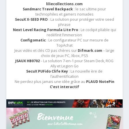
liliecollections.com
Sandmarc Travel Backpack
: le sac ultime pour
technophiles et gamers nomades
SecuX X-SEED PRO
: La solution pour protéger votre seed
phrase
Next Level Racing Formula Lite Pro
: Le cockpit pliable qui
redéfinit l’immersion
Configomatic
: Le configurateur PC sur mesure de
TopAchat
Jeux vidéo et clés CD pas chères sur
Difmark.com
– large
choix de jeux PC, Xbox, PS5
JSAUX HB0702
– La solution 7-en-1 pour Steam Deck, ROG
Ally et Legion Go
SecuX PUFido Clife Key
: La nouvelle ère de
l’authentification
Ne perdez plus jamais une idée grâce au
PLAUD NotePin
C’est interactif