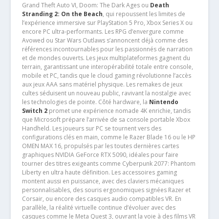
Grand Theft Auto VI, Doom: The Dark Ages ou
Death
Stranding 2: On the Beach
, qui repoussent les limites de
l’expérience immersive sur PlayStation 5 Pro, Xbox Series X ou
encore PC ultra-performants. Les RPG d’envergure comme
Avowed ou Star Wars Outlaws s’annoncent déjà comme des
références incontournables pour les passionnés de narration
et de mondes ouverts. Les jeux multiplateformes gagnent du
terrain, garantissant une interopérabilité totale entre console,
mobile et PC, tandis que le cloud gaming révolutionne l’accès
aux jeux AAA sans matériel physique. Les remakes de jeux
cultes séduisent un nouveau public, ravivant la nostalgie avec
les technologies de pointe. Côté hardware, la
Nintendo
Switch 2
promet une expérience nomade 4K enrichie, tandis
que Microsoft prépare l’arrivée de sa console portable Xbox
Handheld. Les joueurs sur PC se tournent vers des
configurations clés en main, comme le Razer Blade 16 ou le HP
OMEN MAX 16, propulsés par les toutes dernières cartes
graphiques NVIDIA GeForce RTX 5090, idéales pour faire
tourner des titres exigeants comme Cyberpunk 2077: Phantom
Liberty en ultra haute définition. Les accessoires gaming
montent aussi en puissance, avec des claviers mécaniques
personnalisables, des souris ergonomiques signées Razer et
Corsair, ou encore des casques audio compatibles VR. En
parallèle, la réalité virtuelle continue d’évoluer avec des
casques comme le Meta Quest 3, ouvrant la voie à des films VR