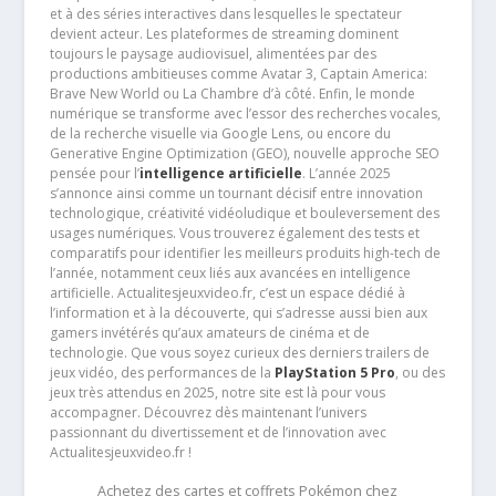
et à des séries interactives dans lesquelles le spectateur
devient acteur. Les plateformes de streaming dominent
toujours le paysage audiovisuel, alimentées par des
productions ambitieuses comme Avatar 3, Captain America:
Brave New World ou La Chambre d’à côté. Enfin, le monde
numérique se transforme avec l’essor des recherches vocales,
de la recherche visuelle via Google Lens, ou encore du
Generative Engine Optimization (GEO), nouvelle approche SEO
pensée pour l’
intelligence artificielle
. L’année 2025
s’annonce ainsi comme un tournant décisif entre innovation
technologique, créativité vidéoludique et bouleversement des
usages numériques. Vous trouverez également des tests et
comparatifs pour identifier les meilleurs produits high-tech de
l’année, notamment ceux liés aux avancées en intelligence
artificielle. Actualitesjeuxvideo.fr, c’est un espace dédié à
l’information et à la découverte, qui s’adresse aussi bien aux
gamers invétérés qu’aux amateurs de cinéma et de
technologie. Que vous soyez curieux des derniers trailers de
jeux vidéo, des performances de la
PlayStation 5 Pro
, ou des
jeux très attendus en 2025, notre site est là pour vous
accompagner. Découvrez dès maintenant l’univers
passionnant du divertissement et de l’innovation avec
Actualitesjeuxvideo.fr !
Achetez des cartes et coffrets Pokémon chez