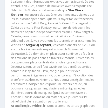
également des informations exclusives sur les jeux vidéo très
attendus en 2025, comme de nouvelles aventures pour The
Elder Scrolls VI, des blockbusters tels que
Star Wars
Outlaws
, ou encore des expériences innovantes signées par
les studios indépendants. Que vous soyez fan de franchises
cultes comme Call of Duty, Assassin’s Creed, The Legend of
Zelda ou encore Final Fantasy, ou curieux de découvrir les
dernières pépites indépendantes telles que Hollow Knight ou
Celeste, nous couvrons tout ce qui fait vibrer l’univers
vidéoludique. Suivez avec nous les tournois phares comme les
Worlds de
League of Legends
, les championnats de
CS:GO
, ou
encore les événements e-sport autour de
Valorant
et
Overwatch 2
. Ce domaine en plein essor continue de fédérer
des millions de passionnés à travers le monde. Les consoles
occupent une place centrale dans notre ligne éditoriale.
Découvrez tout ce qu’il faut savoir sur les dernières sorties
comme la PlayStation 5 Pro, conçue pour offrir des
performances inégalées en 4K, ou encore sur l’évolution des
plateformes Xbox et Nintendo. Nous couvrons également les
accessoires indispensables pour une expérience de jeu
optimale : casques gaming, claviers mécaniques, et les
dernières souris de marques réputées comme Razer et
Corsair. Dans le domaine du matériel, les joueurs sur PC
bénéficient d’une attention particulière sur
Actualitesjeuxvideo.fr
. Nous testons les cartes graphiques