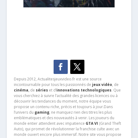
Depuis 2012, Actualitesjeuxvideo.fr est une source
incontournable pour tous les passionnés de
jeux vidéo
, de
cinéma
,
de
séries
et d’
innovations technologiques
. Que
vous cherchiez à suivre l’actualité des grandes licences ou à
découvrir les tendances du moment, notre équipe vous
propose un contenu riche, précis et toujours à jour.Dans
l’univers du
gaming
, ne manquez rien des titres les plus
emblématiques et des nouveautés à venir. Les joueurs du
monde entier attendent avec impatience
GTA VI
(Grand Theft
Auto), qui promet de révolutionner la franchise culte avec un
monde ouvert encore plus immersif. Notre site vous propose