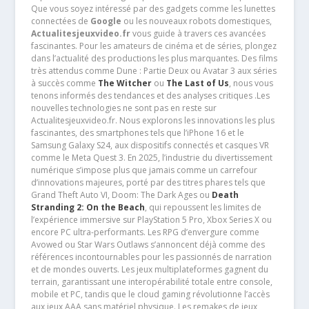
Que vous soyez intéressé par des gadgets comme les lunettes
connectées de
Google
ou les nouveaux robots domestiques,
Actualitesjeuxvideo.fr
vous guide à travers ces avancées
fascinantes. Pour les amateurs de cinéma et de séries, plongez
dans l’actualité des productions les plus marquantes. Des films
très attendus comme Dune : Partie Deux ou Avatar 3 aux séries
à succès comme
The Witcher
ou
The Last of Us
, nous vous
tenons informés des tendances et des analyses critiques .Les
nouvelles technologies ne sont pas en reste sur
Actualitesjeuxvideo.fr. Nous explorons les innovations les plus
fascinantes, des smartphones tels que l’iPhone 16 et le
Samsung Galaxy S24, aux dispositifs connectés et casques VR
comme le Meta Quest 3. En 2025, l’industrie du divertissement
numérique s’impose plus que jamais comme un carrefour
d’innovations majeures, porté par des titres phares tels que
Grand Theft Auto VI, Doom: The Dark Ages ou
Death
Stranding 2: On the Beach
, qui repoussent les limites de
l’expérience immersive sur PlayStation 5 Pro, Xbox Series X ou
encore PC ultra-performants. Les RPG d’envergure comme
Avowed ou Star Wars Outlaws s’annoncent déjà comme des
références incontournables pour les passionnés de narration
et de mondes ouverts. Les jeux multiplateformes gagnent du
terrain, garantissant une interopérabilité totale entre console,
mobile et PC, tandis que le cloud gaming révolutionne l’accès
aux jeux AAA sans matériel physique. Les remakes de jeux