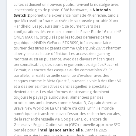
cultes séduisent un nouveau public, ravivant la nostalgie avec
les technologies de pointe. Côté hardware, la
Nintendo
Switch 2
promet une expérience nomade 4K enrichie, tandis
que Microsoft prépare l’arrivée de sa console portable Xbox
Handheld. Les joueurs sur PC se tournent vers des
configurations clés en main, comme le Razer Blade 16 ou le HP
OMEN MAX 16, propulsés par les toutes dernières cartes
graphiques NVIDIA GeForce RTX 5090, idéales pour faire
tourner des titres exigeants comme Cyberpunk 2077: Phantom
Liberty en ultra haute définition. Les accessoires gaming
montent aussi en puissance, avec des claviers mécaniques
personnalisables, des souris ergonomiques signées Razer et
Corsair, ou encore des casques audio compatibles VR. En
parallèle, la réalité virtuelle continue d’évoluer avec des
casques comme le Meta Quest 3, ouvrant la voie à des films VR
et à des séries interactives dans lesquelles le spectateur
devient acteur. Les plateformes de streaming dominent
toujours le paysage audiovisuel, alimentées par des
productions ambitieuses comme Avatar 3, Captain America:
Brave New World ou La Chambre d’à côté. Enfin, le monde
numérique se transforme avec l’essor des recherches vocales,
de la recherche visuelle via Google Lens, ou encore du
Generative Engine Optimization (GEO), nouvelle approche SEO
pensée pour l’
intelligence artificielle
. L’année 2025
s’annonce ainsi comme un tournant décisif entre innovation