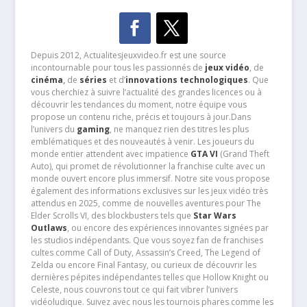
Depuis 2012, Actualitesjeuxvideo.fr est une source
incontournable pour tous les passionnés de
jeux vidéo
, de
cinéma
,
de
séries
et d’
innovations technologiques
. Que
vous cherchiez à suivre l’actualité des grandes licences ou à
découvrir les tendances du moment, notre équipe vous
propose un contenu riche, précis et toujours à jour.Dans
l’univers du
gaming
, ne manquez rien des titres les plus
emblématiques et des nouveautés à venir. Les joueurs du
monde entier attendent avec impatience
GTA VI
(Grand Theft
Auto), qui promet de révolutionner la franchise culte avec un
monde ouvert encore plus immersif. Notre site vous propose
également des informations exclusives sur les jeux vidéo très
attendus en 2025, comme de nouvelles aventures pour The
Elder Scrolls VI, des blockbusters tels que
Star Wars
Outlaws
, ou encore des expériences innovantes signées par
les studios indépendants. Que vous soyez fan de franchises
cultes comme Call of Duty, Assassin’s Creed, The Legend of
Zelda ou encore Final Fantasy, ou curieux de découvrir les
dernières pépites indépendantes telles que Hollow Knight ou
Celeste, nous couvrons tout ce qui fait vibrer l’univers
vidéoludique. Suivez avec nous les tournois phares comme les