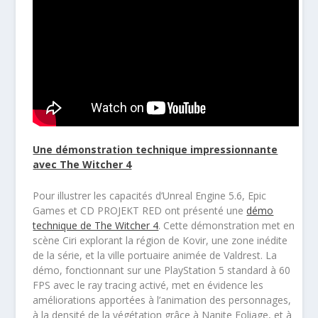
Une démonstration technique impressionnante
avec The Witcher 4
Pour illustrer les capacités d’Unreal Engine 5.6, Epic
Games et CD PROJEKT RED ont présenté une
démo
technique de The Witcher 4
. Cette démonstration met en
scène Ciri explorant la région de Kovir, une zone inédite
de la série, et la ville portuaire animée de Valdrest. La
démo, fonctionnant sur une PlayStation 5 standard à 60
FPS avec le ray tracing activé, met en évidence les
améliorations apportées à l’animation des personnages,
à la densité de la végétation grâce à Nanite Foliage, et à