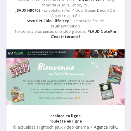
choix de jeux PC, Xbox, PS5
JSAUX HB0702
– La solution 7-en-1 pour Steam Deck, ROG
Ally et Legion Go
SecuX PUFido Clife Key
: La nouvelle ère de
l’authentification
Ne perdez plus jamais une idée grâce au
PLAUD NotePin
C’est interactif
casinos en ligne
roulette en ligne
© actualites Hightech jeux video cinema +
Agence NikO