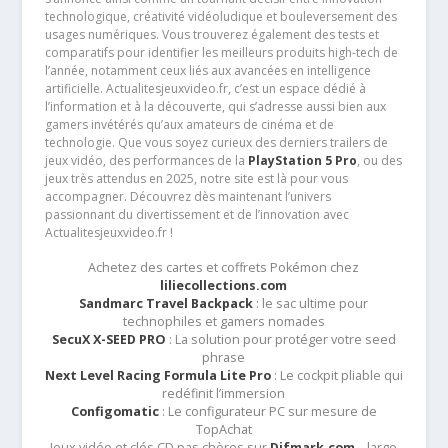
technologique, créativité vidéoludique et bouleversement des
usages numériques. Vous trouverez également des tests et
comparatifs pour identifier les meilleurs produits high-tech de
l’année, notamment ceux liés aux avancées en intelligence
artificielle. Actualitesjeuxvideo.fr, c’est un espace dédié à
l’information et à la découverte, qui s’adresse aussi bien aux
gamers invétérés qu’aux amateurs de cinéma et de
technologie. Que vous soyez curieux des derniers trailers de
jeux vidéo, des performances de la
PlayStation 5 Pro
, ou des
jeux très attendus en 2025, notre site est là pour vous
accompagner. Découvrez dès maintenant l’univers
passionnant du divertissement et de l’innovation avec
Actualitesjeuxvideo.fr !
Achetez des cartes et coffrets Pokémon chez
liliecollections.com
Sandmarc Travel Backpack
: le sac ultime pour
technophiles et gamers nomades
SecuX X-SEED PRO
: La solution pour protéger votre seed
phrase
Next Level Racing Formula Lite Pro
: Le cockpit pliable qui
redéfinit l’immersion
Configomatic
: Le configurateur PC sur mesure de
TopAchat
Jeux vidéo et clés CD pas chères sur
Difmark.com
– large