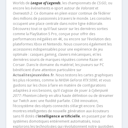
Worlds de
League of Legends
, les championnats de
CS:GO
, ou
encore les événements e-sport autour de
Valorant
et
Overwatch 2
. Ce domaine en plein essor continue de fédérer
des millions de passionnés à travers le monde. Les consoles
occupent une place centrale dans notre ligne éditoriale.
Découvrez tout ce qu’il faut savoir sur les dernières sorties
comme la PlayStation 5 Pro, conçue pour offrir des
performances inégalées en 4K, ou encore sur l’évolution des
plateformes Xbox et Nintendo. Nous couvrons également les
accessoires indispensables pour une expérience de jeu
optimale : casques gaming, claviers mécaniques, et les
dernières souris de marques réputées comme Razer et
Corsair. Dans le domaine du matériel, les joueurs sur PC
bénéficient d’une attention particulière sur
Actualitesjeuxvideo.fr
. Nous testons les cartes graphiques
les plus récentes, comme la
NVIDIA GeForce RTX 5090
, et vous
guidons sur les choix à faire en matière de configurations
adaptées à vos besoins, qu’il s’agisse de jouer à
Cyberpunk
2077: Phantom Liberty
en ultra haute définition ou de streamer
sur Twitch avec une fluidité parfaite. Côté innovation,
l’écosystème des objets connectés s’élargit encore. Des
montres intelligentes de nouvelle génération aux écouteurs
sans fil dotés d’
intelligence artificielle
, en passant par des
systèmes domotiques entièrement automatisés, nous
explorons les technologies qui révolutionnent notre quotidien.