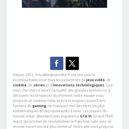
Depuis 2012, Actualitesjeuxvideo.fr est une source
incontournable pour tous les passionnés de
jeux vidéo
, de
cinéma
,
de
séries
et d’
innovations technologiques
. Que
vous cherchiez à suivre l’actualité des grandes licences ou à
découvrir les tendances du moment, notre équipe vous
propose un contenu riche, précis et toujours à jour.Dans
l’univers du
gaming
, ne manquez rien des titres les plus
emblématiques et des nouveautés à venir. Les joueurs du
monde entier attendent avec impatience
GTA VI
(Grand Theft
Auto), qui promet de révolutionner la franchise culte avec un
monde ouvert encore plus immersif. Notre site vous propose