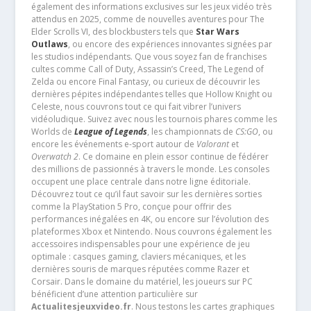
également des informations exclusives sur les jeux vidéo très
attendus en 2025, comme de nouvelles aventures pour The
Elder Scrolls VI, des blockbusters tels que
Star Wars
Outlaws
, ou encore des expériences innovantes signées par
les studios indépendants. Que vous soyez fan de franchises
cultes comme Call of Duty, Assassin’s Creed, The Legend of
Zelda ou encore Final Fantasy, ou curieux de découvrir les
dernières pépites indépendantes telles que Hollow Knight ou
Celeste, nous couvrons tout ce qui fait vibrer l’univers
vidéoludique. Suivez avec nous les tournois phares comme les
Worlds de
League of Legends
, les championnats de
CS:GO
, ou
encore les événements e-sport autour de
Valorant
et
Overwatch 2
. Ce domaine en plein essor continue de fédérer
des millions de passionnés à travers le monde. Les consoles
occupent une place centrale dans notre ligne éditoriale.
Découvrez tout ce qu’il faut savoir sur les dernières sorties
comme la PlayStation 5 Pro, conçue pour offrir des
performances inégalées en 4K, ou encore sur l’évolution des
plateformes Xbox et Nintendo. Nous couvrons également les
accessoires indispensables pour une expérience de jeu
optimale : casques gaming, claviers mécaniques, et les
dernières souris de marques réputées comme Razer et
Corsair. Dans le domaine du matériel, les joueurs sur PC
bénéficient d’une attention particulière sur
Actualitesjeuxvideo.fr
. Nous testons les cartes graphiques