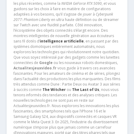
les plus récentes, comme la
NVIDIA GeForce RTX 5090
, et vous
guidons sur les choix à faire en matière de configurations
adaptées à vos besoins, qu’il s’agisse de jouer à
Cyberpunk
2077: Phantom Liberty
en ultra haute définition ou de streamer
sur Twitch avec une fluidité parfaite. Côté innovation,
l’écosystème des objets connectés s’élargit encore. Des
montres intelligentes de nouvelle génération aux écouteurs
sans fil dotés d’
intelligence artificielle
, en passant par des
systèmes domotiques entièrement automatisés, nous
explorons les technologies qui révolutionnent notre quotidien.
Que vous soyez intéressé par des gadgets comme les lunettes
connectées de
Google
ou les nouveaux robots domestiques,
Actualitesjeuxvideo.fr
vous guide à travers ces avancées
fascinantes. Pour les amateurs de cinéma et de séries, plongez
dans l’actualité des productions les plus marquantes. Des films
très attendus comme Dune : Partie Deux ou Avatar 3 aux séries
à succès comme
The Witcher
ou
The Last of Us
, nous vous
tenons informés des tendances et des analyses critiques .Les
nouvelles technologies ne sont pas en reste sur
Actualitesjeuxvideo.fr. Nous explorons les innovations les plus
fascinantes, des smartphones tels que l’iPhone 16 et le
Samsung Galaxy S24, aux dispositifs connectés et casques VR
comme le Meta Quest 3. En 2025, l’industrie du divertissement
numérique s’impose plus que jamais comme un carrefour
d’innovations majeures, porté par des titres phares tels que