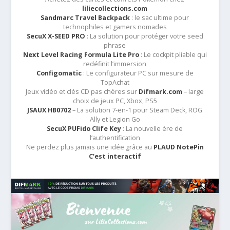
liliecollections.com
Sandmarc Travel Backpack
: le sac ultime pour
technophiles et gamers nomades
SecuX X-SEED PRO
: La solution pour protéger votre seed
phrase
Next Level Racing Formula Lite Pro
: Le cockpit pliable qui
redéfinit l’immersion
Configomatic
: Le configurateur PC sur mesure de
TopAchat
Jeux vidéo et clés CD pas chères sur
Difmark.com
– large
choix de jeux PC, Xbox, PS5
JSAUX HB0702
– La solution 7-en-1 pour Steam Deck, ROG
Ally et Legion Go
SecuX PUFido Clife Key
: La nouvelle ère de
l’authentification
Ne perdez plus jamais une idée grâce au
PLAUD NotePin
C’est interactif