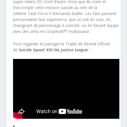
super-vilains DC n’ont d’autre choix que de s’unir et
d’accomplir cette mission suicide au sein de la
célèbre Task Force X d’Amanda Waller. Les fans peuvent
personnaliser leur expérience, que ce soit en solo, en
changeant de personnage à volonté, ou en faisant équipe
avec des amis en coopératif* multijoueur.
Pour regarder et partager le Trailer de Reveal Officiel
de
Suicide Squad: Kill the Justice League :