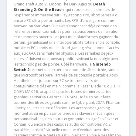
Grand Theft Auto VI, Doom: The Dark Ages ou
Death
Stranding 2: On the Beach
, qui repoussent les limites de
l’expérience immersive sur PlayStation 5 Pro, Xbox Series X ou
encore PC ultra-performants. Les RPG d’envergure comme
Avowed ou Star Wars Outlaws s’annoncent déjà comme des
références incontournables pour les passionnés de narration
et de mondes ouverts. Les jeux multiplateformes gagnent du
terrain, garantissant une interopérabilité totale entre console,
mobile et PC, tandis que le cloud gaming révolutionne l’accès
aux jeux AAA sans matériel physique. Les remakes de jeux
cultes séduisent un nouveau public, ravivant la nostalgie avec
les technologies de pointe. Côté hardware, la
Nintendo
Switch 2
promet une expérience nomade 4K enrichie, tandis
que Microsoft prépare l’arrivée de sa console portable Xbox
Handheld. Les joueurs sur PC se tournent vers des
configurations clés en main, comme le Razer Blade 16 ou le HP
OMEN MAX 16, propulsés par les toutes dernières cartes
graphiques NVIDIA GeForce RTX 5090, idéales pour faire
tourner des titres exigeants comme Cyberpunk 2077: Phantom
Liberty en ultra haute définition. Les accessoires gaming
montent aussi en puissance, avec des claviers mécaniques
personnalisables, des souris ergonomiques signées Razer et
Corsair, ou encore des casques audio compatibles VR. En
parallèle, la réalité virtuelle continue d’évoluer avec des
casques comme le Meta Quest 3, ouvrant la voie à des films VR