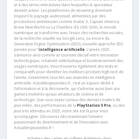
et à des séries interactives dans lesquelles le spectateur
devient acteur. Les plateformes de streaming dominent
toujours le paysage audiovisuel, alimentées par des
productions ambitieuses comme Avatar 3, Captain America:
Brave New World ou La Chambre d’à côté. Enfin, le monde
numérique se transforme avec l’essor des recherches vocales,
de la recherche visuelle via Google Lens, ou encore du
Generative Engine Optimization (GEO), nouvelle approche SEO
pensée pour l’
intelligence artificielle
. L’année 2025
s’annonce ainsi comme un tournant décisif entre innovation
technologique, créativité vidéoludique et bouleversement des
usages numériques. Vous trouverez également des tests et
comparatifs pour identifier les meilleurs produits high-tech de
l’année, notamment ceux liés aux avancées en intelligence
artificielle. Actualitesjeuxvideo.fr, c’est un espace dédié à
l’information et à la découverte, qui s’adresse aussi bien aux
gamers invétérés qu’aux amateurs de cinéma et de
technologie. Que vous soyez curieux des derniers trailers de
jeux vidéo, des performances de la
PlayStation 5 Pro
, ou des
jeux très attendus en 2025, notre site est là pour vous
accompagner. Découvrez dès maintenant l’univers
passionnant du divertissement et de l’innovation avec
Actualitesjeuxvideo.fr !
Achetez des cartes et coffrets Pokémon chez