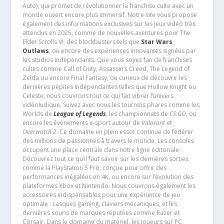
Auto), qui promet de révolutionner la franchise culte avec un
monde ouvert encore plus immersif. Notre site vous propose
également des informations exclusives sur les jeux vidéo très
attendus en 2025, comme de nouvelles aventures pour The
Elder Scrolls VI, des blockbusters tels que
Star Wars
Outlaws
, ou encore des expériences innovantes signées par
les studios indépendants. Que vous soyez fan de franchises
cultes comme Call of Duty, Assassin’s Creed, The Legend of
Zelda ou encore Final Fantasy, ou curieux de découvrir les
dernières pépites indépendantes telles que Hollow Knight ou
Celeste, nous couvrons tout ce qui fait vibrer l’univers
vidéoludique. Suivez avec nous les tournois phares comme les
Worlds de
League of Legends
, les championnats de
CS:GO
, ou
encore les événements e-sport autour de
Valorant
et
Overwatch 2
. Ce domaine en plein essor continue de fédérer
des millions de passionnés à travers le monde. Les consoles
occupent une place centrale dans notre ligne éditoriale.
Découvrez tout ce qu’il faut savoir sur les dernières sorties
comme la PlayStation 5 Pro, conçue pour offrir des
performances inégalées en 4K, ou encore sur l’évolution des
plateformes Xbox et Nintendo. Nous couvrons également les
accessoires indispensables pour une expérience de jeu
optimale : casques gaming, claviers mécaniques, et les
dernières souris de marques réputées comme Razer et
Corsair. Dans le domaine du matériel, les joueurs sur PC