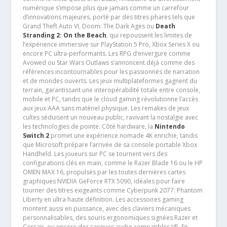
numérique s’impose plus que jamais comme un carrefour
d’innovations majeures, porté par des titres phares tels que
Grand Theft Auto VI, Doom: The Dark Ages ou
Death
Stranding 2: On the Beach
, qui repoussent les limites de
l’expérience immersive sur PlayStation 5 Pro, Xbox Series X ou
encore PC ultra-performants. Les RPG d’envergure comme
Avowed ou Star Wars Outlaws s’annoncent déjà comme des
références incontournables pour les passionnés de narration
et de mondes ouverts. Les jeux multiplateformes gagnent du
terrain, garantissant une interopérabilité totale entre console,
mobile et PC, tandis que le cloud gaming révolutionne l’accès
aux jeux AAA sans matériel physique. Les remakes de jeux
cultes séduisent un nouveau public, ravivant la nostalgie avec
les technologies de pointe. Côté hardware, la
Nintendo
Switch 2
promet une expérience nomade 4K enrichie, tandis
que Microsoft prépare l’arrivée de sa console portable Xbox
Handheld. Les joueurs sur PC se tournent vers des
configurations clés en main, comme le Razer Blade 16 ou le HP
OMEN MAX 16, propulsés par les toutes dernières cartes
graphiques NVIDIA GeForce RTX 5090, idéales pour faire
tourner des titres exigeants comme Cyberpunk 2077: Phantom
Liberty en ultra haute définition. Les accessoires gaming
montent aussi en puissance, avec des claviers mécaniques
personnalisables, des souris ergonomiques signées Razer et
Corsair, ou encore des casques audio compatibles VR. En