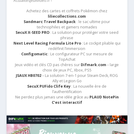
Actualitesjeuxvideo.fr !
Achetez des cartes et coffrets Pokémon chez
liliecollections.com
Sandmarc Travel Backpack
: le sac ultime pour
technophiles et gamers nomades
SecuX X-SEED PRO
: La solution pour protéger votre seed
phrase
Next Level Racing Formula Lite Pro
: Le cockpit pliable qui
redéfinit l’immersion
Configomatic
: Le configurateur PC sur mesure de
TopAchat
Jeux vidéo et clés CD pas chères sur
Difmark.com
– large
choix de jeux PC, Xbox, PS5
JSAUX HB0702
– La solution 7-en-1 pour Steam Deck, ROG
Ally et Legion Go
SecuX PUFido Clife Key
: La nouvelle ère de
l’authentification
Ne perdez plus jamais une idée grâce au
PLAUD NotePin
C’est interactif