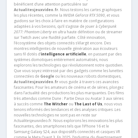
bénéficient d’une attention particulière sur
Actualitesjeuxvideo.fr
. Nous testons les cartes graphiques
les plus récentes, comme la
NVIDIA GeForce RTX 5090
, et vous
guidons sur les choix à faire en matière de configurations
adaptées à vos besoins, qu’il s’agisse de jouer à
Cyberpunk
2077: Phantom Liberty
en ultra haute définition ou de streamer
sur Twitch avec une fluidité parfaite. Côté innovation,
l’écosystème des objets connectés s’élargit encore. Des
montres intelligentes de nouvelle génération aux écouteurs
sans fil dotés d’
intelligence artificielle
, en passant par des
systèmes domotiques entièrement automatisés, nous
explorons les technologies qui révolutionnent notre quotidien.
Que vous soyez intéressé par des gadgets comme les lunettes
connectées de
Google
ou les nouveaux robots domestiques,
Actualitesjeuxvideo.fr
vous guide à travers ces avancées
fascinantes. Pour les amateurs de cinéma et de séries, plongez
dans l’actualité des productions les plus marquantes. Des films
très attendus comme Dune : Partie Deux ou Avatar 3 aux séries
à succès comme
The Witcher
ou
The Last of Us
, nous vous
tenons informés des tendances et des analyses critiques .Les
nouvelles technologies ne sont pas en reste sur
Actualitesjeuxvideo.fr. Nous explorons les innovations les plus
fascinantes, des smartphones tels que l’iPhone 16 et le
Samsung Galaxy S24, aux dispositifs connectés et casques VR
comme le Meta Quest 3. En 2025, l’industrie du divertissement