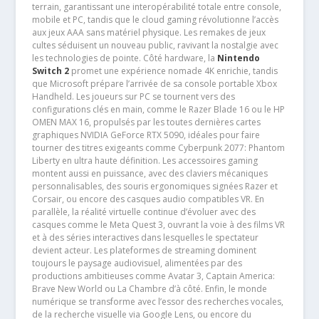
terrain, garantissant une interopérabilité totale entre console,
mobile et PC, tandis que le cloud gaming révolutionne l’accès
aux jeux AAA sans matériel physique. Les remakes de jeux
cultes séduisent un nouveau public, ravivant la nostalgie avec
les technologies de pointe. Côté hardware, la
Nintendo
Switch 2
promet une expérience nomade 4K enrichie, tandis
que Microsoft prépare l’arrivée de sa console portable Xbox
Handheld. Les joueurs sur PC se tournent vers des
configurations clés en main, comme le Razer Blade 16 ou le HP
OMEN MAX 16, propulsés par les toutes dernières cartes
graphiques NVIDIA GeForce RTX 5090, idéales pour faire
tourner des titres exigeants comme Cyberpunk 2077: Phantom
Liberty en ultra haute définition. Les accessoires gaming
montent aussi en puissance, avec des claviers mécaniques
personnalisables, des souris ergonomiques signées Razer et
Corsair, ou encore des casques audio compatibles VR. En
parallèle, la réalité virtuelle continue d’évoluer avec des
casques comme le Meta Quest 3, ouvrant la voie à des films VR
et à des séries interactives dans lesquelles le spectateur
devient acteur. Les plateformes de streaming dominent
toujours le paysage audiovisuel, alimentées par des
productions ambitieuses comme Avatar 3, Captain America:
Brave New World ou La Chambre d’à côté. Enfin, le monde
numérique se transforme avec l’essor des recherches vocales,
de la recherche visuelle via Google Lens, ou encore du