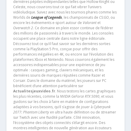
dernières pépites indépendantes telles que Hollow Knight ou
Celeste, nous couvrons tout ce qui fait vibrer l’univers
vidéoludique. Suivez avec nous les tournois phares comme les
Worlds de
League of Legends
, les championnats de
CS:GO
, ou
encore les événements e-sport autour de
Valorant
et
Overwatch 2
. Ce domaine en plein essor continue de fédérer
des millions de passionnés à travers le monde. Les consoles
occupent une place centrale dans notre ligne éditoriale.
Découvrez tout ce qu’il faut savoir sur les dernières sorties
comme la PlayStation 5 Pro, conçue pour offrir des
performances inégalées en 4K, ou encore sur l’évolution des
plateformes Xbox et Nintendo. Nous couvrons également les
accessoires indispensables pour une expérience de jeu
optimale : casques gaming, claviers mécaniques, et les
dernières souris de marques réputées comme Razer et
Corsair. Dans le domaine du matériel, les joueurs sur PC
bénéficient d’une attention particulière sur
Actualitesjeuxvideo.fr
. Nous testons les cartes graphiques
les plus récentes, comme la
NVIDIA GeForce RTX 5090
, et vous
guidons sur les choix à faire en matière de configurations
adaptées à vos besoins, qu’il s’agisse de jouer à
Cyberpunk
2077: Phantom Liberty
en ultra haute définition ou de streamer
sur Twitch avec une fluidité parfaite. Côté innovation,
l’écosystème des objets connectés s’élargit encore. Des
montres intelligentes de nouvelle génération aux écouteurs