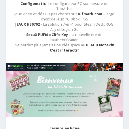
Configomatic
: Le configurateur PC sur mesure de
TopAchat
Jeux vidéo et clés CD pas chères sur
Difmark.com
– large
choix de jeux PC, Xbox, PS5
JSAUX HB0702
– La solution 7-en-1 pour Steam Deck, ROG
Ally et Legion Go
SecuX PUFido Clife Key
: La nouvelle ère de
l’authentification
Ne perdez plus jamais une idée grâce au
PLAUD NotePin
C’est interactif
casinos en ligne