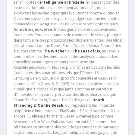
sans fil dotés d’
intelligence artificielle
, en passant par des
systèmes domotiques entièrement automatisés, nous
explorons les technologies qui révolutionnent notre quotidien.
Que vous soyez intéressé par des gadgets comme les lunettes
connectées de
Google
ou les nouveaux robots domestiques,
Actualitesjeuxvideo.fr
vous guide à travers ces avancées
fascinantes. Pour les amateurs de cinéma et de séries, plongez
dans l’actualité des productions les plus marquantes. Des films
très attendus comme Dune : Partie Deux ou Avatar 3 aux séries
à succès comme
The Witcher
ou
The Last of Us
, nous vous
tenons informés des tendances et des analyses critiques .Les
nouvelles technologies ne sont pas en reste sur
Actualitesjeuxvideo.fr. Nous explorons les innovations les plus
fascinantes, des smartphones tels que l’iPhone 16 et le
Samsung Galaxy S24, aux dispositifs connectés et casques VR
comme le Meta Quest 3. En 2025, l’industrie du divertissement
numérique s’impose plus que jamais comme un carrefour
d’innovations majeures, porté par des titres phares tels que
Grand Theft Auto VI, Doom: The Dark Ages ou
Death
Stranding 2: On the Beach
, qui repoussent les limites de
l’expérience immersive sur PlayStation 5 Pro, Xbox Series X ou
encore PC ultra-performants. Les RPG d’envergure comme
Avowed ou Star Wars Outlaws s’annoncent déjà comme des
références incontournables pour les passionnés de narration
et de mondes ouverts. Les jeux multiplateformes gagnent du