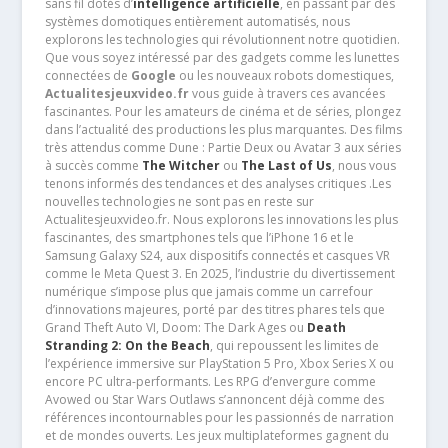
sans fil dotés d’
intelligence artificielle
, en passant par des
systèmes domotiques entièrement automatisés, nous
explorons les technologies qui révolutionnent notre quotidien.
Que vous soyez intéressé par des gadgets comme les lunettes
connectées de
Google
ou les nouveaux robots domestiques,
Actualitesjeuxvideo.fr
vous guide à travers ces avancées
fascinantes. Pour les amateurs de cinéma et de séries, plongez
dans l’actualité des productions les plus marquantes. Des films
très attendus comme Dune : Partie Deux ou Avatar 3 aux séries
à succès comme
The Witcher
ou
The Last of Us
, nous vous
tenons informés des tendances et des analyses critiques .Les
nouvelles technologies ne sont pas en reste sur
Actualitesjeuxvideo.fr. Nous explorons les innovations les plus
fascinantes, des smartphones tels que l’iPhone 16 et le
Samsung Galaxy S24, aux dispositifs connectés et casques VR
comme le Meta Quest 3. En 2025, l’industrie du divertissement
numérique s’impose plus que jamais comme un carrefour
d’innovations majeures, porté par des titres phares tels que
Grand Theft Auto VI, Doom: The Dark Ages ou
Death
Stranding 2: On the Beach
, qui repoussent les limites de
l’expérience immersive sur PlayStation 5 Pro, Xbox Series X ou
encore PC ultra-performants. Les RPG d’envergure comme
Avowed ou Star Wars Outlaws s’annoncent déjà comme des
références incontournables pour les passionnés de narration
et de mondes ouverts. Les jeux multiplateformes gagnent du