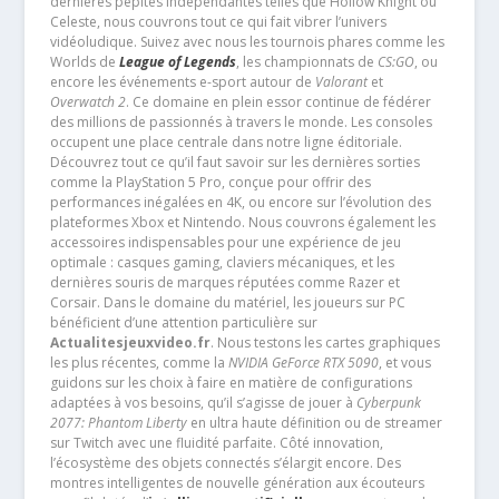
dernières pépites indépendantes telles que Hollow Knight ou
Celeste, nous couvrons tout ce qui fait vibrer l’univers
vidéoludique. Suivez avec nous les tournois phares comme les
Worlds de
League of Legends
, les championnats de
CS:GO
, ou
encore les événements e-sport autour de
Valorant
et
Overwatch 2
. Ce domaine en plein essor continue de fédérer
des millions de passionnés à travers le monde. Les consoles
occupent une place centrale dans notre ligne éditoriale.
Découvrez tout ce qu’il faut savoir sur les dernières sorties
comme la PlayStation 5 Pro, conçue pour offrir des
performances inégalées en 4K, ou encore sur l’évolution des
plateformes Xbox et Nintendo. Nous couvrons également les
accessoires indispensables pour une expérience de jeu
optimale : casques gaming, claviers mécaniques, et les
dernières souris de marques réputées comme Razer et
Corsair. Dans le domaine du matériel, les joueurs sur PC
bénéficient d’une attention particulière sur
Actualitesjeuxvideo.fr
. Nous testons les cartes graphiques
les plus récentes, comme la
NVIDIA GeForce RTX 5090
, et vous
guidons sur les choix à faire en matière de configurations
adaptées à vos besoins, qu’il s’agisse de jouer à
Cyberpunk
2077: Phantom Liberty
en ultra haute définition ou de streamer
sur Twitch avec une fluidité parfaite. Côté innovation,
l’écosystème des objets connectés s’élargit encore. Des
montres intelligentes de nouvelle génération aux écouteurs