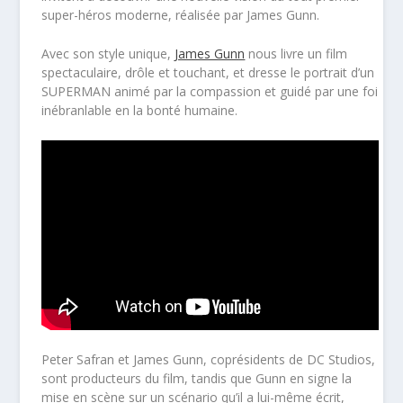
super-héros moderne, réalisée par James Gunn.
Avec son style unique,
James Gunn
nous livre un film
spectaculaire, drôle et touchant, et dresse le portrait d’un
SUPERMAN animé par la compassion et guidé par une foi
inébranlable en la bonté humaine.
Peter Safran et James Gunn, coprésidents de DC Studios,
sont producteurs du film, tandis que Gunn en signe la
mise en scène sur un scénario qu’il a lui-même écrit,