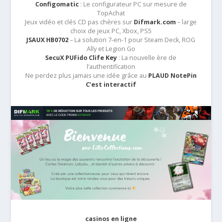
Configomatic
: Le configurateur PC sur mesure de
TopAchat
Jeux vidéo et clés CD pas chères sur
Difmark.com
– large
choix de jeux PC, Xbox, PS5
JSAUX HB0702
– La solution 7-en-1 pour Steam Deck, ROG
Ally et Legion Go
SecuX PUFido Clife Key
: La nouvelle ère de
l’authentification
Ne perdez plus jamais une idée grâce au
PLAUD NotePin
C’est interactif
casinos en ligne