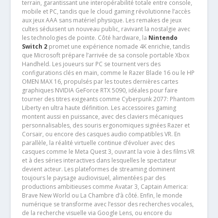
terrain, garantissant une interopérabilité totale entre console,
mobile et PC, tandis que le cloud gaming révolutionne l’accès
aux jeux AAA sans matériel physique. Les remakes de jeux
cultes séduisent un nouveau public, ravivant la nostalgie avec
les technologies de pointe. Côté hardware, la
Nintendo
Switch 2
promet une expérience nomade 4K enrichie, tandis
que Microsoft prépare l’arrivée de sa console portable Xbox
Handheld. Les joueurs sur PC se tournent vers des
configurations clés en main, comme le Razer Blade 16 ou le HP
OMEN MAX 16, propulsés par les toutes dernières cartes
graphiques NVIDIA GeForce RTX 5090, idéales pour faire
tourner des titres exigeants comme Cyberpunk 2077: Phantom
Liberty en ultra haute définition. Les accessoires gaming
montent aussi en puissance, avec des claviers mécaniques
personnalisables, des souris ergonomiques signées Razer et
Corsair, ou encore des casques audio compatibles VR. En
parallèle, la réalité virtuelle continue d’évoluer avec des
casques comme le Meta Quest 3, ouvrant la voie à des films VR
et à des séries interactives dans lesquelles le spectateur
devient acteur. Les plateformes de streaming dominent
toujours le paysage audiovisuel, alimentées par des
productions ambitieuses comme Avatar 3, Captain America:
Brave New World ou La Chambre d’à côté. Enfin, le monde
numérique se transforme avec l’essor des recherches vocales,
de la recherche visuelle via Google Lens, ou encore du