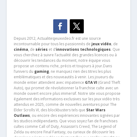
Depuis 2012, Actualitesjeuxvideo.fr est une source
incontournable pour tous les passionnés de
jeux vidéo
, de
cinéma
,
de
séries
et d’
innovations technologiques
. Que
vous cherchiez à suivre l’actualité des grandes licences ou à
découvrir les tendances du moment, notre équipe vous
propose un contenu riche, précis et toujours à jour.Dans
l’univers du
gaming
, ne manquez rien des titres les plus
emblématiques et des nouveautés à venir. Les joueurs du
monde entier attendent avec impatience
GTA VI
(Grand Theft
Auto), qui promet de révolutionner la franchise culte avec un
monde ouvert encore plus immersif. Notre site vous propose
également des informations exclusives sur les jeux vidéo très
attendus en 2025, comme de nouvelles aventures pour The
Elder Scrolls VI, des blockbusters tels que
Star Wars
Outlaws
, ou encore des expériences innovantes signées par
les studios indépendants. Que vous soyez fan de franchises
cultes comme Call of Duty, Assassin’s Creed, The Legend of
Zelda ou encore Final Fantasy, ou curieux de découvrir les