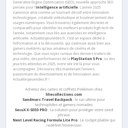
Generative Engine Optimization (GEO), nouvelle approche SEO
pensée pour l’
intelligence artificielle
. L’année 2025
s’annonce ainsi comme un tournant décisif entre innovation
technologique, créativité vidéoludique et bouleversement des
usages numériques. Vous trouverez également des tests et
comparatifs pour identifier les meilleurs produits high-tech de
l’année, notamment ceux liés aux avancées en intelligence
artificielle. Actualitesjeuxvideo.fr, c’est un espace dédié à
l’information et à la découverte, qui s’adresse aussi bien aux
gamers invétérés qu’aux amateurs de cinéma et de
technologie. Que vous soyez curieux des derniers trailers de
jeux vidéo, des performances de la
PlayStation 5 Pro
, ou des
jeux très attendus en 2025, notre site est là pour vous
accompagner. Découvrez dès maintenant l’univers
passionnant du divertissement et de l’innovation avec
Actualitesjeuxvideo.fr !
Achetez des cartes et coffrets Pokémon chez
liliecollections.com
Sandmarc Travel Backpack
: le sac ultime pour
technophiles et gamers nomades
SecuX X-SEED PRO
: La solution pour protéger votre seed
phrase
Next Level Racing Formula Lite Pro
: Le cockpit pliable qui
redéfinit l’immersion