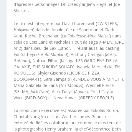
d’après les personnages DC créés par Jerry Siegel et Joe
Shuster.
Le film est interprété par David Corenswet (TWISTERS,
Hollywood
) dans le double rôle de Superman et Clark
Kent, Rachel Brosnahan (
La Fabuleuse Mme Maisel
) dans
celui de Lois Lane et Nicholas Hoult (la saga X-MEN, JURÉ
N°2) dans celui de Lex Luthor. Il réunit aussi au casting
Edi Gathegi (
For All Mankind
), Anthony Carrigan (
Barry,
Gotham
), Nathan Fillion (la saga LES GARDIENS DE LA
GALAXIE, THE SUICIDE SQUAD), Isabela Merced (ALIEN
ROMULUS), Skyler Gisondo (LICORICE PIZZA,
BOOKSMART), Sara Sampaio (RENDEZ-VOUS À MINUIT),
María Gabriela de Faría (
The Moodys
), Wendell Pierce
(SELMA,
Jack Ryan
), Alan Tudyk (
Andor
), Pruitt Taylor
Vince (BIRD BOX) et Neva Howell (GREEDY PEOPLE).
La production exécutive est assurée par Nikolas Korda,
Chantal Nong Vo et Lars Winther. James Gunn s’est
entouré de fidèles collaborateurs comme le directeur de
la photographie Henry Braham, la chef-décoratrice Beth