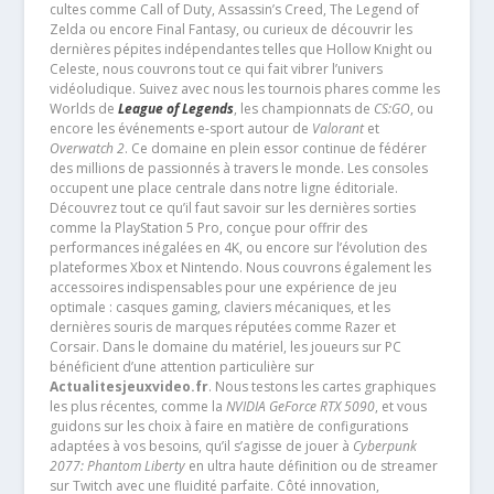
cultes comme Call of Duty, Assassin’s Creed, The Legend of
Zelda ou encore Final Fantasy, ou curieux de découvrir les
dernières pépites indépendantes telles que Hollow Knight ou
Celeste, nous couvrons tout ce qui fait vibrer l’univers
vidéoludique. Suivez avec nous les tournois phares comme les
Worlds de
League of Legends
, les championnats de
CS:GO
, ou
encore les événements e-sport autour de
Valorant
et
Overwatch 2
. Ce domaine en plein essor continue de fédérer
des millions de passionnés à travers le monde. Les consoles
occupent une place centrale dans notre ligne éditoriale.
Découvrez tout ce qu’il faut savoir sur les dernières sorties
comme la PlayStation 5 Pro, conçue pour offrir des
performances inégalées en 4K, ou encore sur l’évolution des
plateformes Xbox et Nintendo. Nous couvrons également les
accessoires indispensables pour une expérience de jeu
optimale : casques gaming, claviers mécaniques, et les
dernières souris de marques réputées comme Razer et
Corsair. Dans le domaine du matériel, les joueurs sur PC
bénéficient d’une attention particulière sur
Actualitesjeuxvideo.fr
. Nous testons les cartes graphiques
les plus récentes, comme la
NVIDIA GeForce RTX 5090
, et vous
guidons sur les choix à faire en matière de configurations
adaptées à vos besoins, qu’il s’agisse de jouer à
Cyberpunk
2077: Phantom Liberty
en ultra haute définition ou de streamer
sur Twitch avec une fluidité parfaite. Côté innovation,