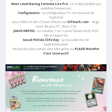
Next Level Racing Formula Lite Pro
: Le cockpit pliable qui
redéfinit l’immersion
Configomatic
: Le configurateur PC sur mesure de
TopAchat
Jeux vidéo et clés CD pas chères sur
Difmark.com
– large
choix de jeux PC, Xbox, PS5
JSAUX HB0702
– La solution 7-en-1 pour Steam Deck, ROG
Ally et Legion Go
SecuX PUFido Clife Key
: La nouvelle ère de
l’authentification
Ne perdez plus jamais une idée grâce au
PLAUD NotePin
C’est interactif