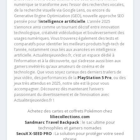
numérique se transforme avec l’essor des recherches vocales,
de la recherche visuelle via Google Lens, ou encore du
Generative Engine Optimization (GEO), nouvelle approche SEO
pensée pour l’
intelligence artificielle
. L’année 2025
s’annonce ainsi comme un tournant décisif entre innovation
technologique, créativité vidéoludique et bouleversement des
usages numériques. Vous trouverez également des tests et
comparatifs pour identifier les meilleurs produits high-tech de
l’année, notamment ceux liés aux avancées en intelligence
artificielle. Actualitesjeuxvideo.fr, c’est un espace dédié à
l’information et à la découverte, qui s’adresse aussi bien aux
gamers invétérés qu’aux amateurs de cinéma et de
technologie. Que vous soyez curieux des derniers trailers de
jeux vidéo, des performances de la
PlayStation 5 Pro
, ou des
jeux très attendus en 2025, notre site est là pour vous
accompagner. Découvrez dès maintenant l’univers
passionnant du divertissement et de l’innovation avec
Actualitesjeuxvideo.fr !
Achetez des cartes et coffrets Pokémon chez
liliecollections.com
Sandmarc Travel Backpack
: le sac ultime pour
technophiles et gamers nomades
SecuX X-SEED PRO
: La solution pour protéger votre seed
phrase