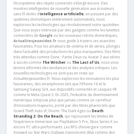
l’écosystème des objets connectés s’élargit encore. Des
montres intelligentes de nouvelle génération aux écouteurs
sans fil dotés d’
intelligence artificielle
, en passant par des
systèmes domotiques entièrement automatisés, nous
explorons les technologies qui révolutionnent notre quotidien.
Que vous soyez intéressé par des gadgets comme les lunettes
connectées de
Google
ou les nouveaux robots domestiques,
Actualitesjeuxvideo.fr
vous guide à travers ces avancées
fascinantes. Pour les amateurs de cinéma et de séries, plongez
dans l’actualité des productions les plus marquantes. Des films
très attendus comme Dune : Partie Deux ou Avatar 3 aux séries
à succès comme
The Witcher
ou
The Last of Us
, nous vous
tenons informés des tendances et des analyses critiques .Les
nouvelles technologies ne sont pas en reste sur
Actualitesjeuxvideo.fr. Nous explorons les innovations les plus
fascinantes, des smartphones tels que l’iPhone 16 et le
Samsung Galaxy S24, aux dispositifs connectés et casques VR
comme le Meta Quest 3. En 2025, l’industrie du divertissement
numérique s’impose plus que jamais comme un carrefour
d’innovations majeures, porté par des titres phares tels que
Grand Theft Auto VI, Doom: The Dark Ages ou
Death
Stranding 2: On the Beach
, qui repoussent les limites de
l’expérience immersive sur PlayStation 5 Pro, Xbox Series X ou
encore PC ultra-performants. Les RPG d’envergure comme
Avowed ou Star Wars Outlaws s’annoncent déjà comme des