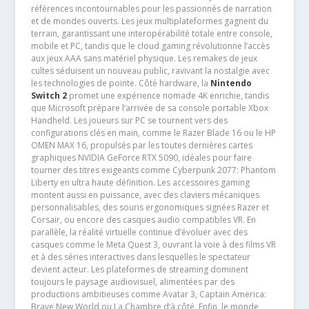
références incontournables pour les passionnés de narration
et de mondes ouverts. Les jeux multiplateformes gagnent du
terrain, garantissant une interopérabilité totale entre console,
mobile et PC, tandis que le cloud gaming révolutionne l’accès
aux jeux AAA sans matériel physique. Les remakes de jeux
cultes séduisent un nouveau public, ravivant la nostalgie avec
les technologies de pointe. Côté hardware, la
Nintendo
Switch 2
promet une expérience nomade 4K enrichie, tandis
que Microsoft prépare l’arrivée de sa console portable Xbox
Handheld. Les joueurs sur PC se tournent vers des
configurations clés en main, comme le Razer Blade 16 ou le HP
OMEN MAX 16, propulsés par les toutes dernières cartes
graphiques NVIDIA GeForce RTX 5090, idéales pour faire
tourner des titres exigeants comme Cyberpunk 2077: Phantom
Liberty en ultra haute définition. Les accessoires gaming
montent aussi en puissance, avec des claviers mécaniques
personnalisables, des souris ergonomiques signées Razer et
Corsair, ou encore des casques audio compatibles VR. En
parallèle, la réalité virtuelle continue d’évoluer avec des
casques comme le Meta Quest 3, ouvrant la voie à des films VR
et à des séries interactives dans lesquelles le spectateur
devient acteur. Les plateformes de streaming dominent
toujours le paysage audiovisuel, alimentées par des
productions ambitieuses comme Avatar 3, Captain America:
Brave New World ou La Chambre d’à côté. Enfin, le monde