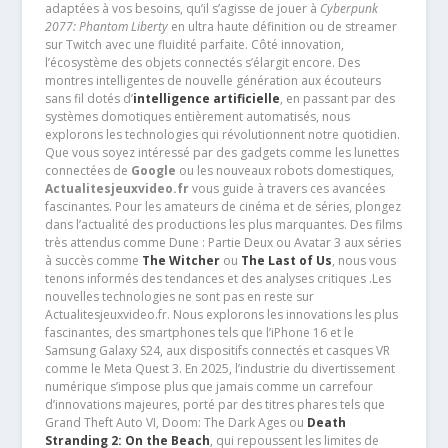
adaptées à vos besoins, qu’il s’agisse de jouer à
Cyberpunk
2077: Phantom Liberty
en ultra haute définition ou de streamer
sur Twitch avec une fluidité parfaite. Côté innovation,
l’écosystème des objets connectés s’élargit encore. Des
montres intelligentes de nouvelle génération aux écouteurs
sans fil dotés d’
intelligence artificielle
, en passant par des
systèmes domotiques entièrement automatisés, nous
explorons les technologies qui révolutionnent notre quotidien.
Que vous soyez intéressé par des gadgets comme les lunettes
connectées de
Google
ou les nouveaux robots domestiques,
Actualitesjeuxvideo.fr
vous guide à travers ces avancées
fascinantes. Pour les amateurs de cinéma et de séries, plongez
dans l’actualité des productions les plus marquantes. Des films
très attendus comme Dune : Partie Deux ou Avatar 3 aux séries
à succès comme
The Witcher
ou
The Last of Us
, nous vous
tenons informés des tendances et des analyses critiques .Les
nouvelles technologies ne sont pas en reste sur
Actualitesjeuxvideo.fr. Nous explorons les innovations les plus
fascinantes, des smartphones tels que l’iPhone 16 et le
Samsung Galaxy S24, aux dispositifs connectés et casques VR
comme le Meta Quest 3. En 2025, l’industrie du divertissement
numérique s’impose plus que jamais comme un carrefour
d’innovations majeures, porté par des titres phares tels que
Grand Theft Auto VI, Doom: The Dark Ages ou
Death
Stranding 2: On the Beach
, qui repoussent les limites de