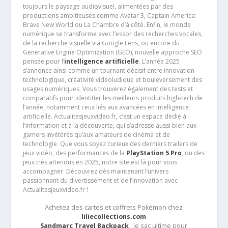
toujours le paysage audiovisuel, alimentées par des
productions ambitieuses comme Avatar 3, Captain America:
Brave New World ou La Chambre d’à côté. Enfin, le monde
numérique se transforme avec l’essor des recherches vocales,
de la recherche visuelle via Google Lens, ou encore du
Generative Engine Optimization (GEO), nouvelle approche SEO
pensée pour l’
intelligence artificielle
. L’année 2025
s’annonce ainsi comme un tournant décisif entre innovation
technologique, créativité vidéoludique et bouleversement des
usages numériques. Vous trouverez également des tests et
comparatifs pour identifier les meilleurs produits high-tech de
l’année, notamment ceux liés aux avancées en intelligence
artificielle. Actualitesjeuxvideo.fr, c’est un espace dédié à
l’information et à la découverte, qui s’adresse aussi bien aux
gamers invétérés qu’aux amateurs de cinéma et de
technologie. Que vous soyez curieux des derniers trailers de
jeux vidéo, des performances de la
PlayStation 5 Pro
, ou des
jeux très attendus en 2025, notre site est là pour vous
accompagner. Découvrez dès maintenant l’univers
passionnant du divertissement et de l’innovation avec
Actualitesjeuxvideo.fr !
Achetez des cartes et coffrets Pokémon chez
liliecollections.com
Sandmarc Travel Backpack
: le sac ultime pour