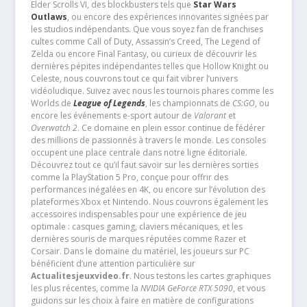
Elder Scrolls VI, des blockbusters tels que
Star Wars
Outlaws
, ou encore des expériences innovantes signées par
les studios indépendants. Que vous soyez fan de franchises
cultes comme Call of Duty, Assassin’s Creed, The Legend of
Zelda ou encore Final Fantasy, ou curieux de découvrir les
dernières pépites indépendantes telles que Hollow Knight ou
Celeste, nous couvrons tout ce qui fait vibrer l’univers
vidéoludique. Suivez avec nous les tournois phares comme les
Worlds de
League of Legends
, les championnats de
CS:GO
, ou
encore les événements e-sport autour de
Valorant
et
Overwatch 2
. Ce domaine en plein essor continue de fédérer
des millions de passionnés à travers le monde. Les consoles
occupent une place centrale dans notre ligne éditoriale.
Découvrez tout ce qu’il faut savoir sur les dernières sorties
comme la PlayStation 5 Pro, conçue pour offrir des
performances inégalées en 4K, ou encore sur l’évolution des
plateformes Xbox et Nintendo. Nous couvrons également les
accessoires indispensables pour une expérience de jeu
optimale : casques gaming, claviers mécaniques, et les
dernières souris de marques réputées comme Razer et
Corsair. Dans le domaine du matériel, les joueurs sur PC
bénéficient d’une attention particulière sur
Actualitesjeuxvideo.fr
. Nous testons les cartes graphiques
les plus récentes, comme la
NVIDIA GeForce RTX 5090
, et vous
guidons sur les choix à faire en matière de configurations