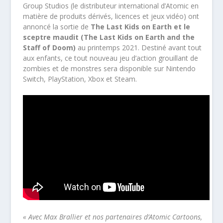
Group Studios (le distributeur international d’Atomic en
matière de produits dérivés, licences et jeux vidéo) ont
annoncé la sortie de
The Last Kids on Earth et le
sceptre maudit (The Last Kids on Earth and the
Staff of Doom)
au printemps 2021. Destiné avant tout
aux enfants, ce tout nouveau jeu d’action grouillant de
zombies et de monstres sera disponible sur Nintendo
Switch, PlayStation, Xbox et Steam.
« Avec Max Brallier et nos partenaires d’Atomic Cartoons,