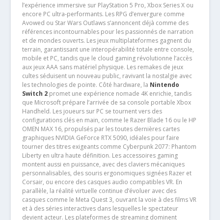
l’expérience immersive sur PlayStation 5 Pro, Xbox Series X ou
encore PC ultra-performants. Les RPG d’envergure comme
Avowed ou Star Wars Outlaws s’annoncent déjà comme des
références incontournables pour les passionnés de narration
et de mondes ouverts. Les jeux multiplateformes gagnent du
terrain, garantissant une interopérabilité totale entre console,
mobile et PC, tandis que le cloud gaming révolutionne l’accès
aux jeux AAA sans matériel physique. Les remakes de jeux
cultes séduisent un nouveau public, ravivant la nostalgie avec
les technologies de pointe. Côté hardware, la
Nintendo
Switch 2
promet une expérience nomade 4K enrichie, tandis
que Microsoft prépare l’arrivée de sa console portable Xbox
Handheld. Les joueurs sur PC se tournent vers des
configurations clés en main, comme le Razer Blade 16 ou le HP
OMEN MAX 16, propulsés par les toutes dernières cartes
graphiques NVIDIA GeForce RTX 5090, idéales pour faire
tourner des titres exigeants comme Cyberpunk 2077: Phantom
Liberty en ultra haute définition. Les accessoires gaming
montent aussi en puissance, avec des claviers mécaniques
personnalisables, des souris ergonomiques signées Razer et
Corsair, ou encore des casques audio compatibles VR. En
parallèle, la réalité virtuelle continue d’évoluer avec des
casques comme le Meta Quest 3, ouvrant la voie à des films VR
et à des séries interactives dans lesquelles le spectateur
devient acteur. Les plateformes de streaming dominent