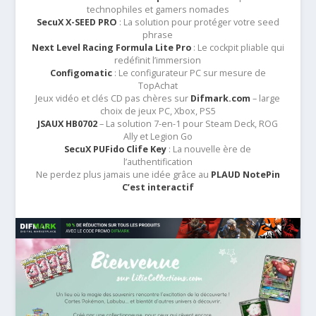
technophiles et gamers nomades
SecuX X-SEED PRO
: La solution pour protéger votre seed
phrase
Next Level Racing Formula Lite Pro
: Le cockpit pliable qui
redéfinit l’immersion
Configomatic
: Le configurateur PC sur mesure de
TopAchat
Jeux vidéo et clés CD pas chères sur
Difmark.com
– large
choix de jeux PC, Xbox, PS5
JSAUX HB0702
– La solution 7-en-1 pour Steam Deck, ROG
Ally et Legion Go
SecuX PUFido Clife Key
: La nouvelle ère de
l’authentification
Ne perdez plus jamais une idée grâce au
PLAUD NotePin
C’est interactif