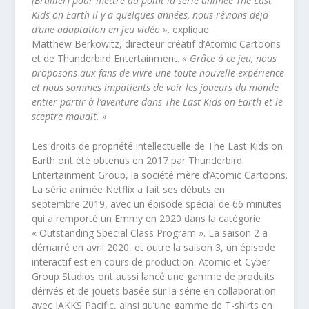
[Brallier] pour mettre au point la série animée The Last
Kids on Earth il y a quelques années, nous rêvions déjà
d’une adaptation en jeu vidéo »,
explique
Matthew Berkowitz, directeur créatif d’Atomic Cartoons
et de Thunderbird Entertainment.
« Grâce à ce jeu, nous
proposons aux fans de vivre une toute nouvelle expérience
et nous sommes impatients de voir les joueurs du monde
entier partir à l’aventure dans The Last Kids on Earth et le
sceptre maudit. »
Les droits de propriété intellectuelle de The Last Kids on
Earth ont été obtenus en 2017 par Thunderbird
Entertainment Group, la société mère d’Atomic Cartoons.
La série animée Netflix a fait ses débuts en
septembre 2019, avec un épisode spécial de 66 minutes
qui a remporté un Emmy en 2020 dans la catégorie
« Outstanding Special Class Program ». La saison 2 a
démarré en avril 2020, et outre la saison 3, un épisode
interactif est en cours de production. Atomic et Cyber
Group Studios ont aussi lancé une gamme de produits
dérivés et de jouets basée sur la série en collaboration
avec JAKKS Pacific, ainsi qu’une gamme de T-shirts en