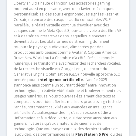
Liberty en ultra haute définition. Les accessoires gaming
montent aussi en puissance, avec des claviers mécaniques
personnalisables, des souris ergonomiques signées Razer et
Corsair, ou encore des casques audio compatibles VR. En
parallèle, la réalité virtuelle continue d’évoluer avec des
casques comme le Meta Quest 3, ouvrant la voie à des films VR
et à des séries interactives dans lesquelles le spectateur
devient acteur. Les plateformes de streaming dominent
toujours le paysage audiovisuel, alimentées par des
productions ambitieuses comme Avatar 3, Captain America:
Brave New World ou La Chambre d’à côté. Enfin, le monde
numérique se transforme avec l’essor des recherches vocales,
de la recherche visuelle via Google Lens, ou encore du
Generative Engine Optimization (GEO), nouvelle approche SEO
pensée pour l’
intelligence artificielle
. L’année 2025
s’annonce ainsi comme un tournant décisif entre innovation
technologique, créativité vidéoludique et bouleversement des
usages numériques. Vous trouverez également des tests et
comparatifs pour identifier les meilleurs produits high-tech de
l’année, notamment ceux liés aux avancées en intelligence
artificielle. Actualitesjeuxvideo.fr, c’est un espace dédié à
l’information et à la découverte, qui s’adresse aussi bien aux
gamers invétérés qu’aux amateurs de cinéma et de
technologie. Que vous soyez curieux des derniers trailers de
jeux vidéo, des performances de la
PlayStation 5 Pro
, ou des