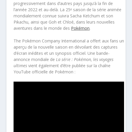
progressivement dans d’autres pays jusqu’à la fin de
l’année 2022 et au-delà. La 25ᵉ saison de la série animée
mondialement connue suivra Sacha Ketchum et son
Pikachu, ainsi que Goh et Chloé, dans leurs nouvelles
aventures dans le monde des
Pokémon
.
The Pokémon Company International a offert aux fans un
aperçu de la nouvelle saison en dévoilant des captures
d’écran inédites et un synopsis officiel. Une bande-
annonce mondiale de
La série : Pokémon, les voyages
ultimes
vient également d’être publiée sur la chaîne
YouTube officielle de Pokémon :