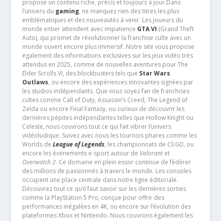
propose un contenu riche, précis et toujours à jour.Dans
l’univers du
gaming
, ne manquez rien des titres les plus
emblématiques et des nouveautés à venir. Les joueurs du
monde entier attendent avec impatience
GTA VI
(Grand Theft
Auto), qui promet de révolutionner la franchise culte avec un
monde ouvert encore plus immersif. Notre site vous propose
également des informations exclusives sur les jeux vidéo très
attendus en 2025, comme de nouvelles aventures pour The
Elder Scrolls VI, des blockbusters tels que
Star Wars
Outlaws
, ou encore des expériences innovantes signées par
les studios indépendants. Que vous soyez fan de franchises
cultes comme Call of Duty, Assassin’s Creed, The Legend of
Zelda ou encore Final Fantasy, ou curieux de découvrir les
dernières pépites indépendantes telles que Hollow Knight ou
Celeste, nous couvrons tout ce qui fait vibrer l’univers
vidéoludique. Suivez avec nous les tournois phares comme les
Worlds de
League of Legends
, les championnats de
CS:GO
, ou
encore les événements e-sport autour de
Valorant
et
Overwatch 2
. Ce domaine en plein essor continue de fédérer
des millions de passionnés à travers le monde. Les consoles
occupent une place centrale dans notre ligne éditoriale.
Découvrez tout ce qu’il faut savoir sur les dernières sorties
comme la PlayStation 5 Pro, conçue pour offrir des
performances inégalées en 4K, ou encore sur l’évolution des
plateformes Xbox et Nintendo. Nous couvrons également les