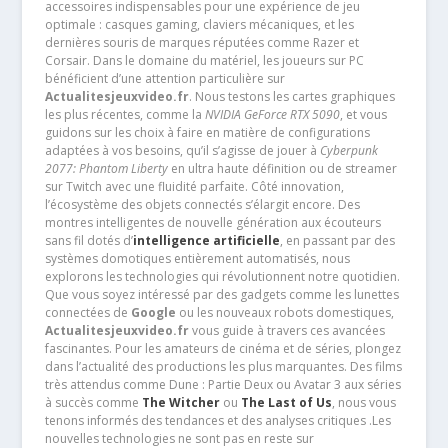
accessoires indispensables pour une expérience de jeu
optimale : casques gaming, claviers mécaniques, et les
dernières souris de marques réputées comme Razer et
Corsair. Dans le domaine du matériel, les joueurs sur PC
bénéficient d’une attention particulière sur
Actualitesjeuxvideo.fr
. Nous testons les cartes graphiques
les plus récentes, comme la
NVIDIA GeForce RTX 5090
, et vous
guidons sur les choix à faire en matière de configurations
adaptées à vos besoins, qu’il s’agisse de jouer à
Cyberpunk
2077: Phantom Liberty
en ultra haute définition ou de streamer
sur Twitch avec une fluidité parfaite. Côté innovation,
l’écosystème des objets connectés s’élargit encore. Des
montres intelligentes de nouvelle génération aux écouteurs
sans fil dotés d’
intelligence artificielle
, en passant par des
systèmes domotiques entièrement automatisés, nous
explorons les technologies qui révolutionnent notre quotidien.
Que vous soyez intéressé par des gadgets comme les lunettes
connectées de
Google
ou les nouveaux robots domestiques,
Actualitesjeuxvideo.fr
vous guide à travers ces avancées
fascinantes. Pour les amateurs de cinéma et de séries, plongez
dans l’actualité des productions les plus marquantes. Des films
très attendus comme Dune : Partie Deux ou Avatar 3 aux séries
à succès comme
The Witcher
ou
The Last of Us
, nous vous
tenons informés des tendances et des analyses critiques .Les
nouvelles technologies ne sont pas en reste sur