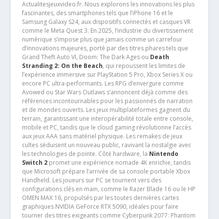
Actualitesjeuxvideo.fr. Nous explorons les innovations les plus
fascinantes, des smartphones tels que l’iPhone 16 et le
Samsung Galaxy S24, aux dispositifs connectés et casques VR
comme le Meta Quest 3. En 2025, l’industrie du divertissement
numérique s’impose plus que jamais comme un carrefour
d’innovations majeures, porté par des titres phares tels que
Grand Theft Auto VI, Doom: The Dark Ages ou
Death
Stranding 2: On the Beach
, qui repoussent les limites de
l’expérience immersive sur PlayStation 5 Pro, Xbox Series X ou
encore PC ultra-performants. Les RPG d’envergure comme
Avowed ou Star Wars Outlaws s’annoncent déjà comme des
références incontournables pour les passionnés de narration
et de mondes ouverts. Les jeux multiplateformes gagnent du
terrain, garantissant une interopérabilité totale entre console,
mobile et PC, tandis que le cloud gaming révolutionne l’accès
aux jeux AAA sans matériel physique. Les remakes de jeux
cultes séduisent un nouveau public, ravivant la nostalgie avec
les technologies de pointe. Côté hardware, la
Nintendo
Switch 2
promet une expérience nomade 4K enrichie, tandis
que Microsoft prépare l’arrivée de sa console portable Xbox
Handheld. Les joueurs sur PC se tournent vers des
configurations clés en main, comme le Razer Blade 16 ou le HP
OMEN MAX 16, propulsés par les toutes dernières cartes
graphiques NVIDIA GeForce RTX 5090, idéales pour faire
tourner des titres exigeants comme Cyberpunk 2077: Phantom