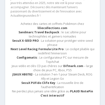
jeux très attendus en 2025, notre site est là pour vous
accompagner. Découvrez dès maintenant l’univers
passionnant du divertissement et de l’innovation avec
Actualitesjeuxvideo.fr !
Achetez des cartes et coffrets Pokémon chez
liliecollections.com
Sandmarc Travel Backpack
: le sac ultime pour
technophiles et gamers nomades
SecuX X-SEED PRO
: La solution pour protéger votre seed
phrase
Next Level Racing Formula Lite Pro
: Le cockpit pliable qui
redéfinit l’immersion
Configomatic
: Le configurateur PC sur mesure de
TopAchat
Jeux vidéo et clés CD pas chères sur
Difmark.com
– large
choix de jeux PC, Xbox, PS5
JSAUX HB0702
– La solution 7-en-1 pour Steam Deck, ROG
Ally et Legion Go
SecuX PUFido Clife Key
: La nouvelle ère de
l’authentification
Ne perdez plus jamais une idée grâce au
PLAUD NotePin
C’est interactif