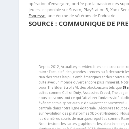
opération d’envergure, portée par la passion des supp
jeu est disponible sur Steam, PlayStation 5, Xbox Seri
Espresso
, une équipe de vétérans de l’industrie.
SOURCE : COMMUNIQUE DE PRESS
Depuis 2012, Actualitesjeuxvideo.fr est une source in
suivre l’actualité des grandes licences ou à découvrir 
rien des titres les plus emblématiques et des nouveaut
culte avec un monde ouvert encore plus immersif. Notr
pour The Elder Scrolls VI, des blockbusters tels que
Sta
cultes comme Call of Duty, Assassin’s Creed, The Legen
nous couvrons tout ce qui fait vibrer l’univers vidéol
événements e-sport autour de
Valorant
et
Overwatch 2
.
centrale dans notre ligne éditoriale. Découvrez tout ce
sur l’évolution des plateformes Xbox et Nintendo. Nou
les dernières souris de marques réputées comme Razer e
Nous testons les cartes graphiques les plus récentes,
s’agisse de jouer à
Cyberpunk 2077: Phantom Liberty
en u