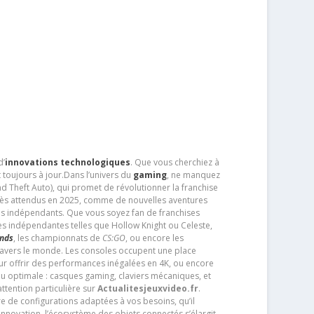
d’
innovations technologiques
. Que vous cherchiez à
 toujours à jour.Dans l’univers du
gaming
, ne manquez
d Theft Auto), qui promet de révolutionner la franchise
très attendus en 2025, comme de nouvelles aventures
os indépendants. Que vous soyez fan de franchises
es indépendantes telles que Hollow Knight ou Celeste,
ends
, les championnats de
CS:GO
, ou encore les
travers le monde. Les consoles occupent une place
pour offrir des performances inégalées en 4K, ou encore
u optimale : casques gaming, claviers mécaniques, et
ttention particulière sur
Actualitesjeuxvideo.fr
.
ère de configurations adaptées à vos besoins, qu’il
 innovation, l’écosystème des objets connectés s’élargit