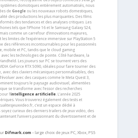
s systèmes domotiques entièrement automatisés, nous
tées de
Google
ou les nouveaux robots domestiques,
alité des productions les plus marquantes. Des films
nformés des tendances et des analyses critiques .Les
phones tels que l’iPhone 16 et le Samsung Galaxy S24,
jamais comme un carrefour d’innovations majeures,
t les limites de l’expérience immersive sur PlayStation 5
e des références incontournables pour les passionnés
e, mobile et PC, tandis que le cloud gaming
e avec les technologies de pointe. Côté hardware, la
andheld. Les joueurs sur PC se tournent vers des
IDIA GeForce RTX 5090, idéales pour faire tourner des
e, avec des claviers mécaniques personnalisables, des
e d’évoluer avec des casques comme le Meta Quest 3,
dominent toujours le paysage audiovisuel, alimentées
que se transforme avec l’essor des recherches
our l’
intelligence artificielle
. L’année 2025
ériques. Vous trouverez également des tests et
tualitesjeuxvideo.fr, c’est un espace dédié à
soyez curieux des derniers trailers de jeux vidéo, des
aintenant l’univers passionnant du divertissement et de
sur
Difmark.com
– large choix de jeux PC, Xbox, PS5