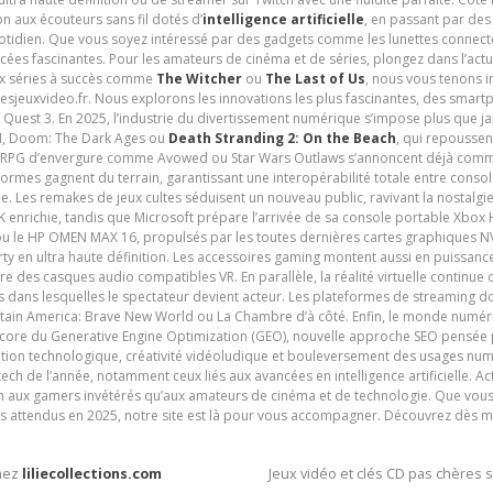
n aux écouteurs sans fil dotés d’
intelligence artificielle
, en passant par de
uotidien. Que vous soyez intéressé par des gadgets comme les lunettes connec
cées fascinantes. Pour les amateurs de cinéma et de séries, plongez dans l’actu
ux séries à succès comme
The Witcher
ou
The Last of Us
, nous vous tenons i
tesjeuxvideo.fr. Nous explorons les innovations les plus fascinantes, des smart
 Quest 3. En 2025, l’industrie du divertissement numérique s’impose plus que 
 VI, Doom: The Dark Ages ou
Death Stranding 2: On the Beach
, qui repoussen
es RPG d’envergure comme Avowed ou Star Wars Outlaws s’annoncent déjà comm
ormes gagnent du terrain, garantissant une interopérabilité totale entre consol
e. Les remakes de jeux cultes séduisent un nouveau public, ravivant la nostalgi
nrichie, tandis que Microsoft prépare l’arrivée de sa console portable Xbox H
ou le HP OMEN MAX 16, propulsés par les toutes dernières cartes graphiques NV
y en ultra haute définition. Les accessoires gaming montent aussi en puissanc
e des casques audio compatibles VR. En parallèle, la réalité virtuelle continu
ives dans lesquelles le spectateur devient acteur. Les plateformes de streaming 
ain America: Brave New World ou La Chambre d’à côté. Enfin, le monde numéri
encore du Generative Engine Optimization (GEO), nouvelle approche SEO pensée p
ation technologique, créativité vidéoludique et bouleversement des usages num
ech de l’année, notamment ceux liés aux avancées en intelligence artificielle. Ac
ien aux gamers invétérés qu’aux amateurs de cinéma et de technologie. Que vous 
rès attendus en 2025, notre site est là pour vous accompagner. Découvrez dès m
chez
liliecollections.com
Jeux vidéo et clés CD pas chères 