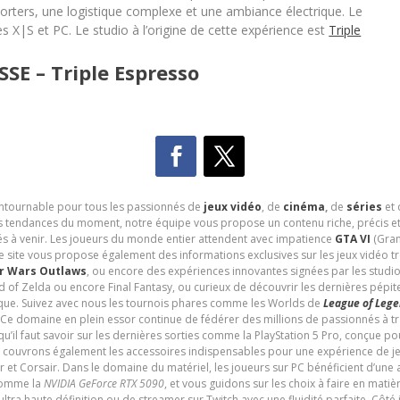
orters, une logistique complexe et une ambiance électrique. Le
es X|S et PC. Le studio à l’origine de cette expérience est
Triple
E – Triple Espresso
contournable pour tous les passionnés de
jeux vidéo
, de
cinéma
,
de
séries
et 
les tendances du moment, notre équipe vous propose un contenu riche, précis et
és à venir. Les joueurs du monde entier attendent avec impatience
GTA VI
(Gran
e site vous propose également des informations exclusives sur les jeux vidéo 
r Wars Outlaws
, ou encore des expériences innovantes signées par les studi
d of Zelda ou encore Final Fantasy, ou curieux de découvrir les dernières pépit
udique. Suivez avec nous les tournois phares comme les Worlds de
League of Leg
 Ce domaine en plein essor continue de fédérer des millions de passionnés à 
 qu’il faut savoir sur les dernières sorties comme la PlayStation 5 Pro, conçue 
s couvrons également les accessoires indispensables pour une expérience de je
t Corsair. Dans le domaine du matériel, les joueurs sur PC bénéficient d’une a
 comme la
NVIDIA GeForce RTX 5090
, et vous guidons sur les choix à faire en mati
ltra haute définition ou de streamer sur Twitch avec une fluidité parfaite. Côté