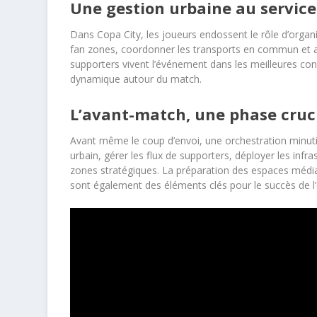
Une gestion urbaine au service
Dans Copa City, les joueurs endossent le rôle d’organ
fan zones, coordonner les transports en commun et assu
supporters vivent l’événement dans les meilleures con
dynamique autour du match.
L’avant-match, une phase cruc
Avant même le coup d’envoi, une orchestration minuti
urbain, gérer les flux de supporters, déployer les inf
zones stratégiques. La préparation des espaces médias 
sont également des éléments clés pour le succès de 