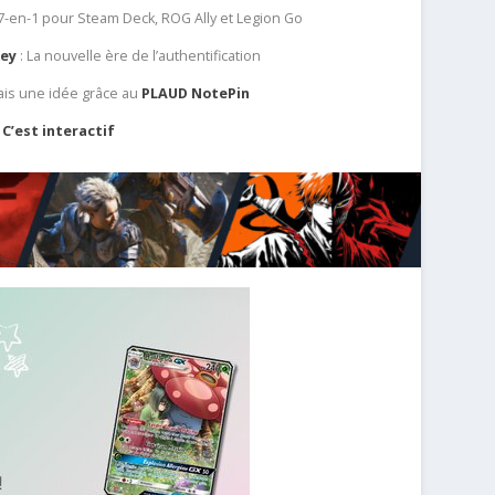
 7-en-1 pour Steam Deck, ROG Ally et Legion Go
Key
: La nouvelle ère de l’authentification
ais une idée grâce au
PLAUD NotePin
C’est interactif