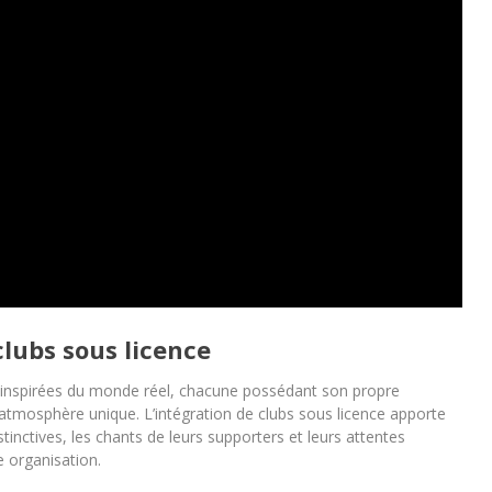
clubs sous licence
s inspirées du monde réel, chacune possédant son propre
osphère unique. L’intégration de clubs sous licence apporte
inctives, les chants de leurs supporters et leurs attentes
e organisation.