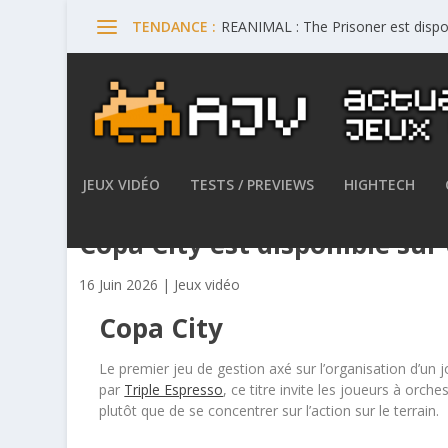
REANIMAL : The Prisoner est dispo
TENDANCE :
JEUX VIDÉO
TESTS / PREVIEWS
HIGHTECH
Copa City est disponible sur
16 Juin 2026
|
Jeux vidéo
Copa City
Le premier jeu de gestion axé sur l’organisation d’un
par
Triple Espresso
, ce titre invite les joueurs à orche
plutôt que de se concentrer sur l’action sur le terrain.