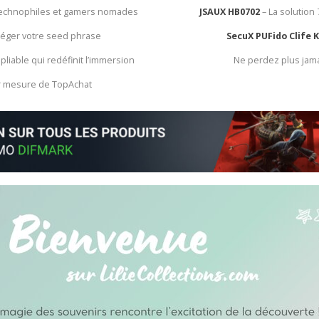
 technophiles et gamers nomades
JSAUX HB0702
– La solution
otéger votre seed phrase
SecuX PUFido Clife 
 pliable qui redéfinit l’immersion
Ne perdez plus jam
ur mesure de TopAchat