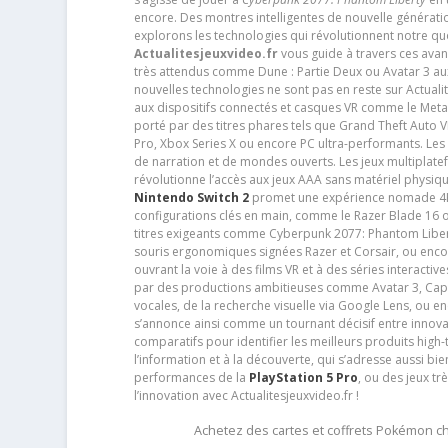
encore. Des montres intelligentes de nouvelle génératio
explorons les technologies qui révolutionnent notre q
Actualitesjeuxvideo.fr
vous guide à travers ces avan
très attendus comme Dune : Partie Deux ou Avatar 3 a
nouvelles technologies ne sont pas en reste sur Actuali
aux dispositifs connectés et casques VR comme le Meta
porté par des titres phares tels que Grand Theft Auto
Pro, Xbox Series X ou encore PC ultra-performants. L
de narration et de mondes ouverts. Les jeux multiplatef
révolutionne l’accès aux jeux AAA sans matériel physiqu
Nintendo Switch 2
promet une expérience nomade 4K e
configurations clés en main, comme le Razer Blade 16 
titres exigeants comme Cyberpunk 2077: Phantom Libert
souris ergonomiques signées Razer et Corsair, ou encor
ouvrant la voie à des films VR et à des séries interact
par des productions ambitieuses comme Avatar 3, Capt
vocales, de la recherche visuelle via Google Lens, ou 
s’annonce ainsi comme un tournant décisif entre innov
comparatifs pour identifier les meilleurs produits high-t
l’information et à la découverte, qui s’adresse aussi b
performances de la
PlayStation 5 Pro
, ou des jeux t
l’innovation avec Actualitesjeuxvideo.fr !
Achetez des cartes et coffrets Pokémon 