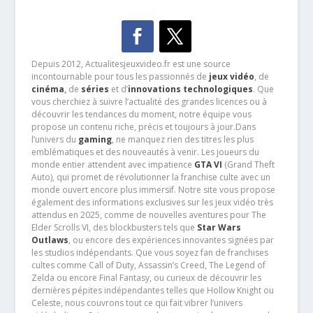
Depuis 2012, Actualitesjeuxvideo.fr est une source
incontournable pour tous les passionnés de
jeux vidéo
, de
cinéma
,
de
séries
et d’
innovations technologiques
. Que
vous cherchiez à suivre l’actualité des grandes licences ou à
découvrir les tendances du moment, notre équipe vous
propose un contenu riche, précis et toujours à jour.Dans
l’univers du
gaming
, ne manquez rien des titres les plus
emblématiques et des nouveautés à venir. Les joueurs du
monde entier attendent avec impatience
GTA VI
(Grand Theft
Auto), qui promet de révolutionner la franchise culte avec un
monde ouvert encore plus immersif. Notre site vous propose
également des informations exclusives sur les jeux vidéo très
attendus en 2025, comme de nouvelles aventures pour The
Elder Scrolls VI, des blockbusters tels que
Star Wars
Outlaws
, ou encore des expériences innovantes signées par
les studios indépendants. Que vous soyez fan de franchises
cultes comme Call of Duty, Assassin’s Creed, The Legend of
Zelda ou encore Final Fantasy, ou curieux de découvrir les
dernières pépites indépendantes telles que Hollow Knight ou
Celeste, nous couvrons tout ce qui fait vibrer l’univers