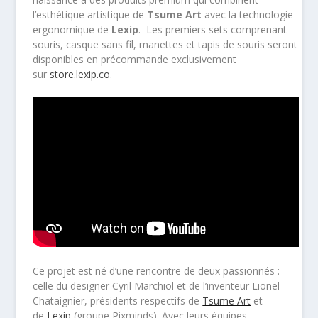
l’esthétique artistique de
Tsume Art
avec la technologie
ergonomique de
Lexip
. Les premiers sets comprenant
souris, casque sans fil, manettes et tapis de souris seront
disponibles en précommande exclusivement
sur
store.lexip.co
.
Ce projet est né d’une rencontre de deux passionnés :
celle du designer Cyril Marchiol et de l’inventeur Lionel
Chataignier, présidents respectifs de
Tsume Art
et
de
Lexip
(groupe Pixminds). Avec leurs équipes