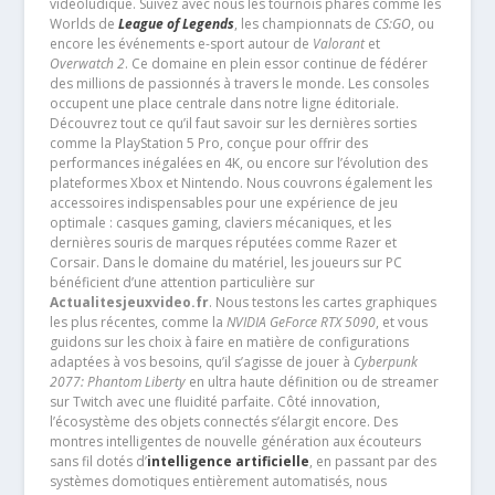
vidéoludique. Suivez avec nous les tournois phares comme les
Worlds de
League of Legends
, les championnats de
CS:GO
, ou
encore les événements e-sport autour de
Valorant
et
Overwatch 2
. Ce domaine en plein essor continue de fédérer
des millions de passionnés à travers le monde. Les consoles
occupent une place centrale dans notre ligne éditoriale.
Découvrez tout ce qu’il faut savoir sur les dernières sorties
comme la PlayStation 5 Pro, conçue pour offrir des
performances inégalées en 4K, ou encore sur l’évolution des
plateformes Xbox et Nintendo. Nous couvrons également les
accessoires indispensables pour une expérience de jeu
optimale : casques gaming, claviers mécaniques, et les
dernières souris de marques réputées comme Razer et
Corsair. Dans le domaine du matériel, les joueurs sur PC
bénéficient d’une attention particulière sur
Actualitesjeuxvideo.fr
. Nous testons les cartes graphiques
les plus récentes, comme la
NVIDIA GeForce RTX 5090
, et vous
guidons sur les choix à faire en matière de configurations
adaptées à vos besoins, qu’il s’agisse de jouer à
Cyberpunk
2077: Phantom Liberty
en ultra haute définition ou de streamer
sur Twitch avec une fluidité parfaite. Côté innovation,
l’écosystème des objets connectés s’élargit encore. Des
montres intelligentes de nouvelle génération aux écouteurs
sans fil dotés d’
intelligence artificielle
, en passant par des
systèmes domotiques entièrement automatisés, nous