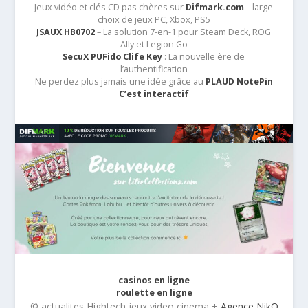
Jeux vidéo et clés CD pas chères sur
Difmark.com
– large
choix de jeux PC, Xbox, PS5
JSAUX HB0702
– La solution 7-en-1 pour Steam Deck, ROG
Ally et Legion Go
SecuX PUFido Clife Key
: La nouvelle ère de
l’authentification
Ne perdez plus jamais une idée grâce au
PLAUD NotePin
C’est interactif
casinos en ligne
roulette en ligne
© actualites Hightech jeux video cinema +
Agence NikO