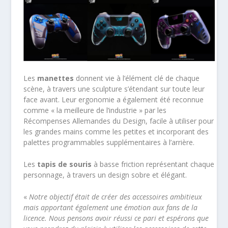
Les
manettes
donnent vie à l’élément clé de chaque
scène, à travers une sculpture s’étendant sur toute leur
face avant. Leur ergonomie a également été reconnue
comme « la meilleure de l’industrie » par les
Récompenses Allemandes du Design, facile à utiliser pour
les grandes mains comme les petites et incorporant des
palettes programmables supplémentaires à l’arrière.
Les
tapis de souris
à basse friction représentant chaque
personnage, à travers un design sobre et élégant.
«
Notre objectif était de créer des accessoires ambitieux
mais apportant également une émotion aux fans de la
licence. Nous pensons avoir réussi ce pari et espérons que