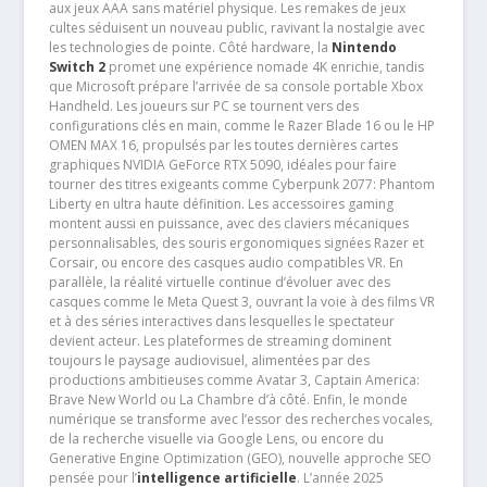
aux jeux AAA sans matériel physique. Les remakes de jeux
cultes séduisent un nouveau public, ravivant la nostalgie avec
les technologies de pointe. Côté hardware, la
Nintendo
Switch 2
promet une expérience nomade 4K enrichie, tandis
que Microsoft prépare l’arrivée de sa console portable Xbox
Handheld. Les joueurs sur PC se tournent vers des
configurations clés en main, comme le Razer Blade 16 ou le HP
OMEN MAX 16, propulsés par les toutes dernières cartes
graphiques NVIDIA GeForce RTX 5090, idéales pour faire
tourner des titres exigeants comme Cyberpunk 2077: Phantom
Liberty en ultra haute définition. Les accessoires gaming
montent aussi en puissance, avec des claviers mécaniques
personnalisables, des souris ergonomiques signées Razer et
Corsair, ou encore des casques audio compatibles VR. En
parallèle, la réalité virtuelle continue d’évoluer avec des
casques comme le Meta Quest 3, ouvrant la voie à des films VR
et à des séries interactives dans lesquelles le spectateur
devient acteur. Les plateformes de streaming dominent
toujours le paysage audiovisuel, alimentées par des
productions ambitieuses comme Avatar 3, Captain America:
Brave New World ou La Chambre d’à côté. Enfin, le monde
numérique se transforme avec l’essor des recherches vocales,
de la recherche visuelle via Google Lens, ou encore du
Generative Engine Optimization (GEO), nouvelle approche SEO
pensée pour l’
intelligence artificielle
. L’année 2025