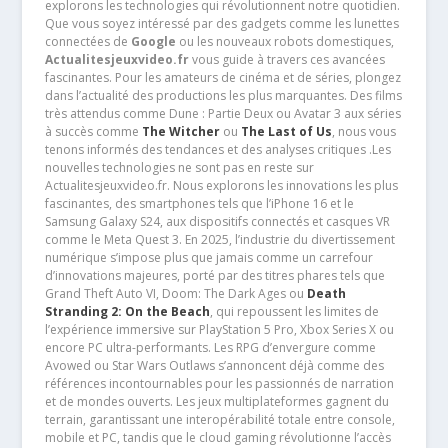
explorons les technologies qui révolutionnent notre quotidien.
Que vous soyez intéressé par des gadgets comme les lunettes
connectées de
Google
ou les nouveaux robots domestiques,
Actualitesjeuxvideo.fr
vous guide à travers ces avancées
fascinantes. Pour les amateurs de cinéma et de séries, plongez
dans l’actualité des productions les plus marquantes. Des films
très attendus comme Dune : Partie Deux ou Avatar 3 aux séries
à succès comme
The Witcher
ou
The Last of Us
, nous vous
tenons informés des tendances et des analyses critiques .Les
nouvelles technologies ne sont pas en reste sur
Actualitesjeuxvideo.fr. Nous explorons les innovations les plus
fascinantes, des smartphones tels que l’iPhone 16 et le
Samsung Galaxy S24, aux dispositifs connectés et casques VR
comme le Meta Quest 3. En 2025, l’industrie du divertissement
numérique s’impose plus que jamais comme un carrefour
d’innovations majeures, porté par des titres phares tels que
Grand Theft Auto VI, Doom: The Dark Ages ou
Death
Stranding 2: On the Beach
, qui repoussent les limites de
l’expérience immersive sur PlayStation 5 Pro, Xbox Series X ou
encore PC ultra-performants. Les RPG d’envergure comme
Avowed ou Star Wars Outlaws s’annoncent déjà comme des
références incontournables pour les passionnés de narration
et de mondes ouverts. Les jeux multiplateformes gagnent du
terrain, garantissant une interopérabilité totale entre console,
mobile et PC, tandis que le cloud gaming révolutionne l’accès