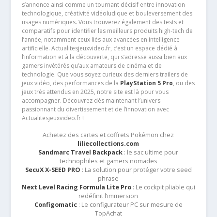
s’annonce ainsi comme un tournant décisif entre innovation
technologique, créativité vidéoludique et bouleversement des
usages numériques. Vous trouverez également des tests et
comparatifs pour identifier les meilleurs produits high-tech de
l’année, notamment ceux liés aux avancées en intelligence
artificielle. Actualitesjeuxvideo.fr, c’est un espace dédié à
l’information et à la découverte, qui s’adresse aussi bien aux
gamers invétérés qu’aux amateurs de cinéma et de
technologie. Que vous soyez curieux des derniers trailers de
jeux vidéo, des performances de la
PlayStation 5 Pro
, ou des
jeux très attendus en 2025, notre site est là pour vous
accompagner. Découvrez dès maintenant l’univers
passionnant du divertissement et de l’innovation avec
Actualitesjeuxvideo.fr !
Achetez des cartes et coffrets Pokémon chez
liliecollections.com
Sandmarc Travel Backpack
: le sac ultime pour
technophiles et gamers nomades
SecuX X-SEED PRO
: La solution pour protéger votre seed
phrase
Next Level Racing Formula Lite Pro
: Le cockpit pliable qui
redéfinit l’immersion
Configomatic
: Le configurateur PC sur mesure de
TopAchat