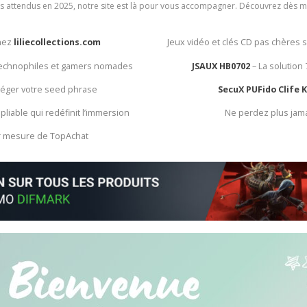
rès attendus en 2025, notre site est là pour vous accompagner. Découvrez dès m
chez
liliecollections.com
Jeux vidéo et clés CD pas chères 
 technophiles et gamers nomades
JSAUX HB0702
– La solution
otéger votre seed phrase
SecuX PUFido Clife 
 pliable qui redéfinit l’immersion
Ne perdez plus jam
ur mesure de TopAchat