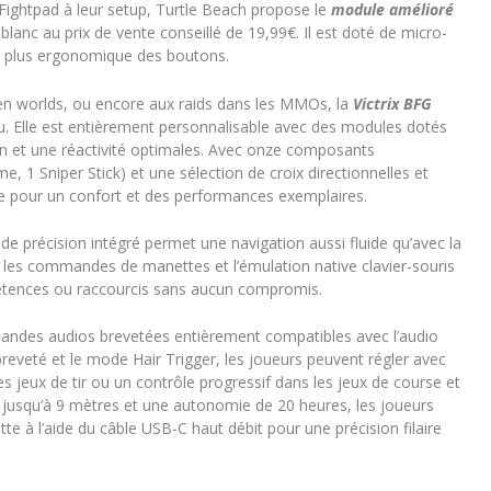
Fightpad à leur setup, Turtle Beach propose le
module amélioré
blanc au prix de vente conseillé de 19,99€. Il est doté de micro-
ion plus ergonomique des boutons.
pen worlds, ou encore aux raids dans les MMOs, la
Victrix BFG
jeu. Elle est entièrement personnalisable avec des modules dotés
sion et une réactivité optimales. Avec onze composants
e, 1 Sniper Stick) et une sélection de croix directionnelles et
te pour un confort et des performances exemplaires.
d de précision intégré permet une navigation aussi fluide qu’avec la
e les commandes de manettes et l’émulation native clavier-souris
mpétences ou raccourcis sans aucun compromis.
andes audios brevetées entièrement compatibles avec l’audio
breveté et le mode Hair Trigger, les joueurs peuvent régler avec
es jeux de tir ou un contrôle progressif dans les jeux de course et
nce jusqu’à 9 mètres et une autonomie de 20 heures, les joueurs
e à l’aide du câble USB-C haut débit pour une précision filaire