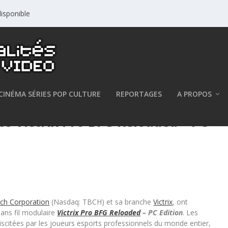
isponible
CINÉMA SÉRIES POP CULTURE
REPORTAGES
A PROPOS
te Victrix Pro BFG Reloaded – PC
ach Corporation
(Nasdaq: TBCH) et sa branche
Victrix
, ont
sans fil modulaire
Victrix Pro BFG Reloaded
– PC Edition
. Les
scitées par les joueurs esports professionnels du monde entier,