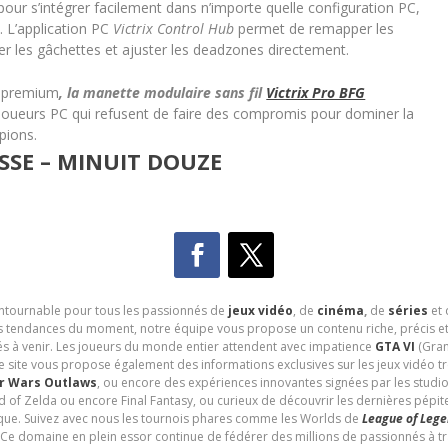
our s’intégrer facilement dans n’importe quelle configuration PC,
 L’application PC
Victrix Control Hub
permet de remapper les
ser les gâchettes et ajuster les deadzones directement.
té premium
, la manette modulaire sans fil
Victrix Pro BFG
 joueurs PC qui refusent de faire des compromis pour dominer la
pions.
SSE – MINUIT DOUZE
contournable pour tous les passionnés de
jeux vidéo
, de
cinéma
,
de
séries
et 
les tendances du moment, notre équipe vous propose un contenu riche, précis et
és à venir. Les joueurs du monde entier attendent avec impatience
GTA VI
(Gran
e site vous propose également des informations exclusives sur les jeux vidéo 
r Wars Outlaws
, ou encore des expériences innovantes signées par les studi
d of Zelda ou encore Final Fantasy, ou curieux de découvrir les dernières pépit
udique. Suivez avec nous les tournois phares comme les Worlds de
League of Leg
 Ce domaine en plein essor continue de fédérer des millions de passionnés à 