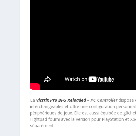
La
Victrix Pro BFG Reloaded
– PC Controller
dispose 
interchangeables et offre une configuration personnali
périphériques de jeux. Elle est aussi équipée de gâche
Fightpad fourni avec la version pour PlayStation et Xb
séparément.