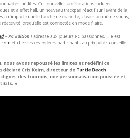
onnalités inédites. Ces nouvelles améliorations incluent
ues et à effet hall, un nouveau trackpad réactif sur l’avant de la
és à n’importe quelle touche de manette, clavier ou même souris,
réactivité lorsqu’elle est connectée en mode filaire.
ed
– PC Edition
s’adresse aux joueurs PC passionnés. Elle est
h.com
et chez les revendeurs participants au prix public conseillé
n
, nous avons repoussé les limites et redéfini ce
 déclaré Cris Keirn, directeur de
Turtle Beach
 dignes des tournois, une personnalisation poussée et
itifs. »