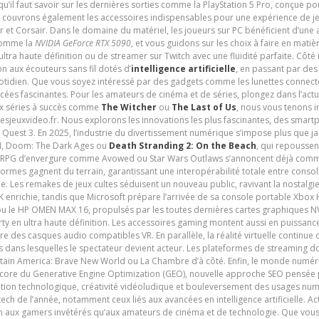
 qu’il faut savoir sur les dernières sorties comme la PlayStation 5 Pro, conçue 
s couvrons également les accessoires indispensables pour une expérience de je
t Corsair. Dans le domaine du matériel, les joueurs sur PC bénéficient d’une a
 comme la
NVIDIA GeForce RTX 5090
, et vous guidons sur les choix à faire en mati
ltra haute définition ou de streamer sur Twitch avec une fluidité parfaite. Côté
n aux écouteurs sans fil dotés d’
intelligence artificielle
, en passant par de
uotidien. Que vous soyez intéressé par des gadgets comme les lunettes connec
cées fascinantes. Pour les amateurs de cinéma et de séries, plongez dans l’actu
ux séries à succès comme
The Witcher
ou
The Last of Us
, nous vous tenons i
tesjeuxvideo.fr. Nous explorons les innovations les plus fascinantes, des smart
 Quest 3. En 2025, l’industrie du divertissement numérique s’impose plus que 
 VI, Doom: The Dark Ages ou
Death Stranding 2: On the Beach
, qui repoussen
es RPG d’envergure comme Avowed ou Star Wars Outlaws s’annoncent déjà comm
ormes gagnent du terrain, garantissant une interopérabilité totale entre consol
e. Les remakes de jeux cultes séduisent un nouveau public, ravivant la nostalgi
nrichie, tandis que Microsoft prépare l’arrivée de sa console portable Xbox H
ou le HP OMEN MAX 16, propulsés par les toutes dernières cartes graphiques NV
y en ultra haute définition. Les accessoires gaming montent aussi en puissanc
e des casques audio compatibles VR. En parallèle, la réalité virtuelle continu
ives dans lesquelles le spectateur devient acteur. Les plateformes de streaming 
ain America: Brave New World ou La Chambre d’à côté. Enfin, le monde numéri
encore du Generative Engine Optimization (GEO), nouvelle approche SEO pensée p
ation technologique, créativité vidéoludique et bouleversement des usages num
ech de l’année, notamment ceux liés aux avancées en intelligence artificielle. Ac
ien aux gamers invétérés qu’aux amateurs de cinéma et de technologie. Que vous 