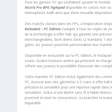
Pour les gamers PC qui souhaitent ajouter le module 
Victrix Pro BFG Fightpad
disponible en coloris noir ou 
interrupteurs Kailh ainsi que d’une nouvelle disposit
Des matchs classés dans les FPS, à l’exploration d’o
Reloaded – PC Edition
s’adapte à tous les styles de 
de la technologie à effet Hall, qui garantit une préci
interchangeables, dont divers sticks (2 standard, 1 dom
gates, les joueurs pourront personnaliser leur manet
Disponible en exclusivité sur la PC Edition, le trackpa
souris. Quatre boutons arrière qui prennent en charg
offrent aux joueurs la possibilité d’associer des co
Cette manette PC Edition inclus également des comm
PC. Associé avec des gâchettes à 5 crans à effet hall 
précision la sensibilité pour une réponse rapide dans l
simulation. Grâce à une liberté sans fil à faible late
pourront écraser la concurrence, ou brancher la manett
imparable.