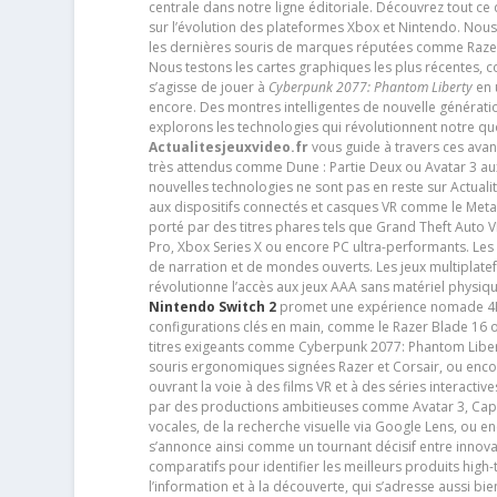
centrale dans notre ligne éditoriale. Découvrez tout ce
sur l’évolution des plateformes Xbox et Nintendo. Nou
les dernières souris de marques réputées comme Razer e
Nous testons les cartes graphiques les plus récentes,
s’agisse de jouer à
Cyberpunk 2077: Phantom Liberty
en u
encore. Des montres intelligentes de nouvelle génératio
explorons les technologies qui révolutionnent notre q
Actualitesjeuxvideo.fr
vous guide à travers ces avan
très attendus comme Dune : Partie Deux ou Avatar 3 a
nouvelles technologies ne sont pas en reste sur Actuali
aux dispositifs connectés et casques VR comme le Meta
porté par des titres phares tels que Grand Theft Auto
Pro, Xbox Series X ou encore PC ultra-performants. L
de narration et de mondes ouverts. Les jeux multiplatef
révolutionne l’accès aux jeux AAA sans matériel physiqu
Nintendo Switch 2
promet une expérience nomade 4K e
configurations clés en main, comme le Razer Blade 16 
titres exigeants comme Cyberpunk 2077: Phantom Libert
souris ergonomiques signées Razer et Corsair, ou encor
ouvrant la voie à des films VR et à des séries interact
par des productions ambitieuses comme Avatar 3, Capt
vocales, de la recherche visuelle via Google Lens, ou 
s’annonce ainsi comme un tournant décisif entre innov
comparatifs pour identifier les meilleurs produits high-t
l’information et à la découverte, qui s’adresse aussi b