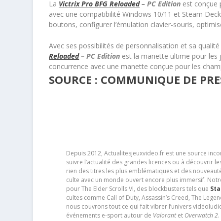
La
Victrix Pro BFG Reloaded
– PC Edition
est conçue p
avec une compatibilité Windows 10/11 et Steam Deck.
boutons, configurer l’émulation clavier-souris, optimi
Avec ses possibilités de personnalisation et sa quali
Reloaded
– PC Edition
est la manette ultime pour les
concurrence avec une manette conçue pour les cham
SOURCE : COMMUNIQUE DE PRE
Depuis 2012, Actualitesjeuxvideo.fr est une source in
suivre l’actualité des grandes licences ou à découvrir 
rien des titres les plus emblématiques et des nouveaut
culte avec un monde ouvert encore plus immersif. Notr
pour The Elder Scrolls VI, des blockbusters tels que
Sta
cultes comme Call of Duty, Assassin’s Creed, The Legen
nous couvrons tout ce qui fait vibrer l’univers vidéol
événements e-sport autour de
Valorant
et
Overwatch 2
.