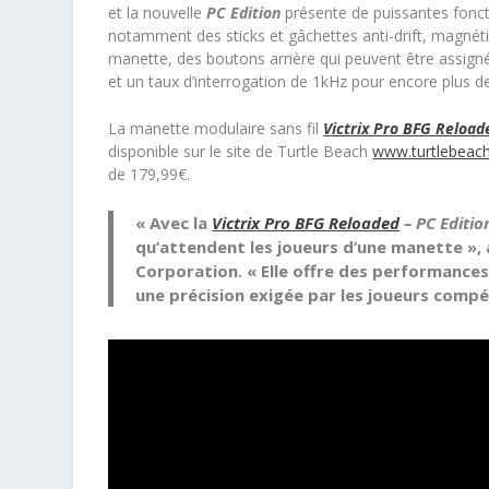
et la nouvelle
PC Edition
présente de puissantes foncti
notamment des sticks et gâchettes anti-drift, magnétiq
manette, des boutons arrière qui peuvent être assign
et un taux d’interrogation de 1kHz pour encore plus de 
La manette modulaire sans fil
Victrix Pro BFG Reload
disponible sur le site de Turtle Beach
www.turtlebeac
de 179,99€.
« Avec la
Victrix Pro BFG Reloaded
– PC Editio
qu’attendent les joueurs d’une manette », a
Corporation. « Elle offre des performances
une précision exigée par les joueurs compét