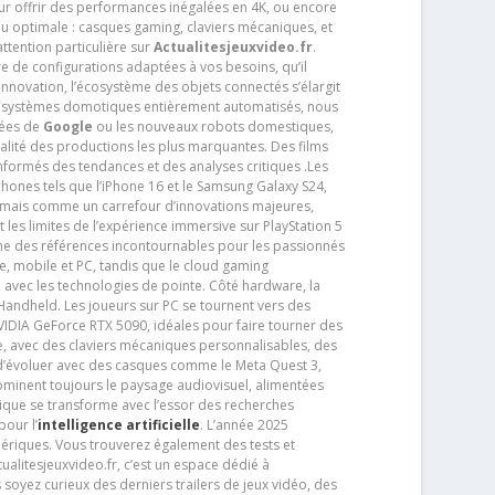
pour offrir des performances inégalées en 4K, ou encore
u optimale : casques gaming, claviers mécaniques, et
ttention particulière sur
Actualitesjeuxvideo.fr
.
ère de configurations adaptées à vos besoins, qu’il
 innovation, l’écosystème des objets connectés s’élargit
s systèmes domotiques entièrement automatisés, nous
tées de
Google
ou les nouveaux robots domestiques,
alité des productions les plus marquantes. Des films
nformés des tendances et des analyses critiques .Les
phones tels que l’iPhone 16 et le Samsung Galaxy S24,
jamais comme un carrefour d’innovations majeures,
t les limites de l’expérience immersive sur PlayStation 5
e des références incontournables pour les passionnés
e, mobile et PC, tandis que le cloud gaming
e avec les technologies de pointe. Côté hardware, la
andheld. Les joueurs sur PC se tournent vers des
IDIA GeForce RTX 5090, idéales pour faire tourner des
e, avec des claviers mécaniques personnalisables, des
e d’évoluer avec des casques comme le Meta Quest 3,
dominent toujours le paysage audiovisuel, alimentées
que se transforme avec l’essor des recherches
our l’
intelligence artificielle
. L’année 2025
ériques. Vous trouverez également des tests et
tualitesjeuxvideo.fr, c’est un espace dédié à
soyez curieux des derniers trailers de jeux vidéo, des