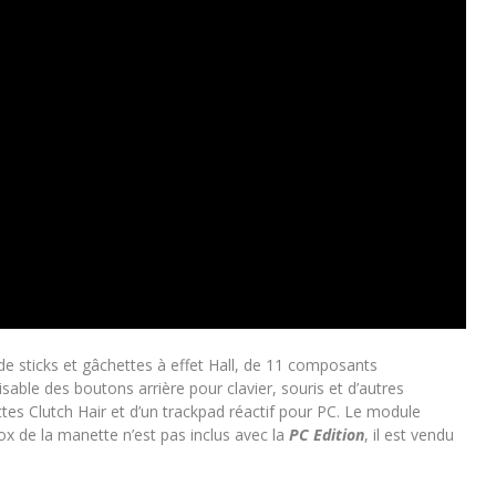
de sticks et gâchettes à effet Hall, de 11 composants
sable des boutons arrière pour clavier, souris et d’autres
ttes Clutch Hair et d’un trackpad réactif pour PC. Le module
ox de la manette n’est pas inclus avec la
PC Edition
, il est vendu