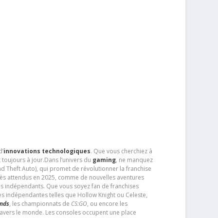
d’
innovations technologiques
. Que vous cherchiez à
 toujours à jour.Dans l’univers du
gaming
, ne manquez
d Theft Auto), qui promet de révolutionner la franchise
très attendus en 2025, comme de nouvelles aventures
os indépendants. Que vous soyez fan de franchises
es indépendantes telles que Hollow Knight ou Celeste,
ends
, les championnats de
CS:GO
, ou encore les
travers le monde. Les consoles occupent une place