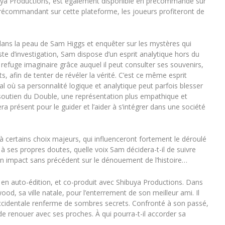
buya Productions, est également disponible en précommande sur
récommandant sur cette plateforme, les joueurs profiteront de
dans la peau de Sam Higgs et enquêter sur les mystères qui
te d’investigation, Sam dispose d’un esprit analytique hors du
refuge imaginaire grâce auquel il peut consulter ses souvenirs,
 afin de tenter de révéler la vérité. C’est ce même esprit
l où sa personnalité logique et analytique peut parfois blesser
outien du Double, une représentation plus empathique et
era présent pour le guider et l’aider à s’intégrer dans une société
à certains choix majeurs, qui influenceront fortement le déroulé
à ses propres doutes, quelle voix Sam décidera-t-il de suivre
un impact sans précédent sur le dénouement de l’histoire…
 en auto-édition, et co-produit avec Shibuya Productions. Dans
od, sa ville natale, pour l’enterrement de son meilleur ami. Il
e Occidentale renferme de sombres secrets. Confronté à son passé,
 de renouer avec ses proches. À qui pourra-t-il accorder sa