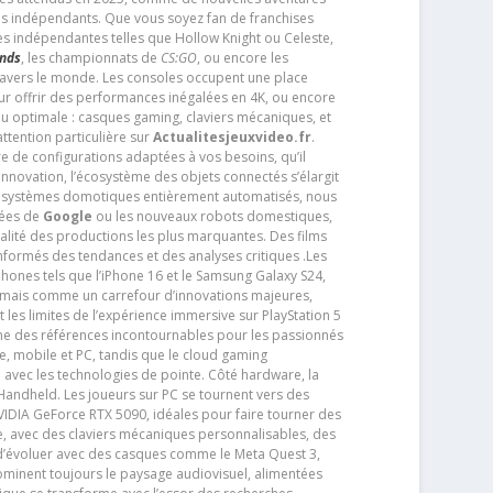
os indépendants. Que vous soyez fan de franchises
es indépendantes telles que Hollow Knight ou Celeste,
ends
, les championnats de
CS:GO
, ou encore les
travers le monde. Les consoles occupent une place
pour offrir des performances inégalées en 4K, ou encore
u optimale : casques gaming, claviers mécaniques, et
ttention particulière sur
Actualitesjeuxvideo.fr
.
ère de configurations adaptées à vos besoins, qu’il
 innovation, l’écosystème des objets connectés s’élargit
s systèmes domotiques entièrement automatisés, nous
tées de
Google
ou les nouveaux robots domestiques,
alité des productions les plus marquantes. Des films
nformés des tendances et des analyses critiques .Les
phones tels que l’iPhone 16 et le Samsung Galaxy S24,
jamais comme un carrefour d’innovations majeures,
t les limites de l’expérience immersive sur PlayStation 5
e des références incontournables pour les passionnés
e, mobile et PC, tandis que le cloud gaming
e avec les technologies de pointe. Côté hardware, la
andheld. Les joueurs sur PC se tournent vers des
IDIA GeForce RTX 5090, idéales pour faire tourner des
e, avec des claviers mécaniques personnalisables, des
e d’évoluer avec des casques comme le Meta Quest 3,
dominent toujours le paysage audiovisuel, alimentées