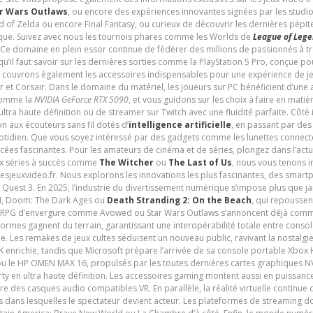
r Wars Outlaws
, ou encore des expériences innovantes signées par les studi
d of Zelda ou encore Final Fantasy, ou curieux de découvrir les dernières pépit
udique. Suivez avec nous les tournois phares comme les Worlds de
League of Leg
 Ce domaine en plein essor continue de fédérer des millions de passionnés à 
 qu’il faut savoir sur les dernières sorties comme la PlayStation 5 Pro, conçue 
s couvrons également les accessoires indispensables pour une expérience de je
t Corsair. Dans le domaine du matériel, les joueurs sur PC bénéficient d’une a
 comme la
NVIDIA GeForce RTX 5090
, et vous guidons sur les choix à faire en mati
ltra haute définition ou de streamer sur Twitch avec une fluidité parfaite. Côté
n aux écouteurs sans fil dotés d’
intelligence artificielle
, en passant par de
uotidien. Que vous soyez intéressé par des gadgets comme les lunettes connec
cées fascinantes. Pour les amateurs de cinéma et de séries, plongez dans l’actu
ux séries à succès comme
The Witcher
ou
The Last of Us
, nous vous tenons i
tesjeuxvideo.fr. Nous explorons les innovations les plus fascinantes, des smart
 Quest 3. En 2025, l’industrie du divertissement numérique s’impose plus que 
 VI, Doom: The Dark Ages ou
Death Stranding 2: On the Beach
, qui repoussen
es RPG d’envergure comme Avowed ou Star Wars Outlaws s’annoncent déjà comm
ormes gagnent du terrain, garantissant une interopérabilité totale entre consol
e. Les remakes de jeux cultes séduisent un nouveau public, ravivant la nostalgi
nrichie, tandis que Microsoft prépare l’arrivée de sa console portable Xbox H
ou le HP OMEN MAX 16, propulsés par les toutes dernières cartes graphiques NV
y en ultra haute définition. Les accessoires gaming montent aussi en puissanc
e des casques audio compatibles VR. En parallèle, la réalité virtuelle continu
ives dans lesquelles le spectateur devient acteur. Les plateformes de streaming 