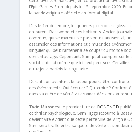
Cette aventure narrative, en co-production avec Shi
l’Epic Games Store depuis le 15 septembre 2020. En p
la bande-originale officielle en format digital.
Dès le 1er décembre, les joueurs pourront se glisser 
entourent Basswood et ses habitants. Ancien journalis
commun, qui se matérialise par son Palais Mental, un 
assembler des informations et simuler des événements,
singulier qui peut l’amener à se couper du monde socia
son entourage. Cependant, Sam peut compter sur le s
sociable de lui-même que lui seul peut voir. Cet allié s
qui rejette parfois la singularité.
Durant son aventure, le joueur pourra être confronté 
des événements. Qui écouter ? Qui croire ? Confronté 
dans sa quête de vérité ? Certaines décisions auront 
Twin Mirror
est le premier titre de
DONTNOD
publié
ce thriller psychologique, Sam Higgs retourne à Basswo
devient vite évident que cette petite ville de Virgini
Sam sera tiraillé entre sa quête de vérité et son désir
confiance ?