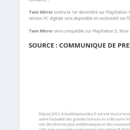
Twin Mirror
sortira le 1er décembre sur PlayStation 4
version PC digitale sera disponible en exclusivité sur 
Twin Mirror
sera compatible sur PlayStation 5, Xbox S
SOURCE : COMMUNIQUE DE PRES
Depuis 2012, Actualitesjeuxvideo.fr est une source in
suivre l’actualité des grandes licences ou à découvrir 
rien des titres les plus emblématiques et des nouveaut
culte avec un monde ouvert encore plus immersif. Notr