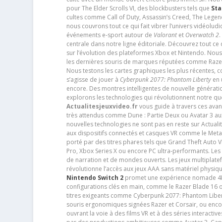
pour The Elder Scrolls VI, des blockbusters tels que
Sta
cultes comme Call of Duty, Assassin’s Creed, The Legen
nous couvrons tout ce qui fait vibrer l’univers vidéol
événements e-sport autour de
Valorant
et
Overwatch 2
.
centrale dans notre ligne éditoriale. Découvrez tout ce
sur l’évolution des plateformes Xbox et Nintendo. Nou
les dernières souris de marques réputées comme Razer e
Nous testons les cartes graphiques les plus récentes,
s’agisse de jouer à
Cyberpunk 2077: Phantom Liberty
en u
encore. Des montres intelligentes de nouvelle génératio
explorons les technologies qui révolutionnent notre q
Actualitesjeuxvideo.fr
vous guide à travers ces avan
très attendus comme Dune : Partie Deux ou Avatar 3 a
nouvelles technologies ne sont pas en reste sur Actuali
aux dispositifs connectés et casques VR comme le Meta
porté par des titres phares tels que Grand Theft Auto
Pro, Xbox Series X ou encore PC ultra-performants. L
de narration et de mondes ouverts. Les jeux multiplatef
révolutionne l’accès aux jeux AAA sans matériel physiqu
Nintendo Switch 2
promet une expérience nomade 4K e
configurations clés en main, comme le Razer Blade 16 
titres exigeants comme Cyberpunk 2077: Phantom Libert
souris ergonomiques signées Razer et Corsair, ou encor
ouvrant la voie à des films VR et à des séries interact