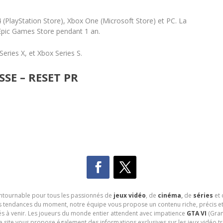
 (PlayStation Store), Xbox One (Microsoft Store) et PC. La
l’Epic Games Store pendant 1 an.
eries X, et Xbox Series S.
SE – RESET PR
contournable pour tous les passionnés de
jeux vidéo
, de
cinéma
,
de
séries
et 
les tendances du moment, notre équipe vous propose un contenu riche, précis et
és à venir. Les joueurs du monde entier attendent avec impatience
GTA VI
(Gran
e site vous propose également des informations exclusives sur les jeux vidéo 