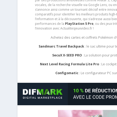
par des productions ambitieuses comme Avatar 3, Capt
vocales, de la recherche visuelle via Google Lens, ou 
s’annonce ainsi comme un tournant décisif entre innov
comparatifs pour identifier les meilleurs produits high-t
l’information et à la découverte, qui s’adresse aussi b
performances de la
PlayStation 5 Pro
, ou des jeux t
l’innovation avec Actualitesjeuxvideo.fr !
Achetez des cartes et coffrets Pokémon 
Sandmarc Travel Backpack
: le sac ultime pour
SecuX X-SEED PRO
: La solution pour pr
Next Level Racing Formula Lite Pro
: Le cockpit
Configomatic
: Le configurateur PC s