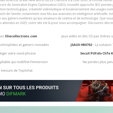
ain America: Brave New World ou La Chambre d’à côté. Enfin, le monde numéri
encore du Generative Engine Optimization (GEO), nouvelle approche SEO pensée p
ation technologique, créativité vidéoludique et bouleversement des usages num
ech de l’année, notamment ceux liés aux avancées en intelligence artificielle. Ac
ien aux gamers invétérés qu’aux amateurs de cinéma et de technologie. Que vous 
rès attendus en 2025, notre site est là pour vous accompagner. Découvrez dès m
chez
liliecollections.com
Jeux vidéo et clés CD pas chères 
 technophiles et gamers nomades
JSAUX HB0702
– La solution
otéger votre seed phrase
SecuX PUFido Clife 
 pliable qui redéfinit l’immersion
Ne perdez plus jam
ur mesure de TopAchat