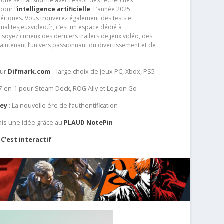
que se transforme avec l’essor des recherches
our l’
intelligence artificielle
. L’année 2025
ériques. Vous trouverez également des tests et
tualitesjeuxvideo.fr, c’est un espace dédié à
soyez curieux des derniers trailers de jeux vidéo, des
aintenant l’univers passionnant du divertissement et de
sur
Difmark.com
– large choix de jeux PC, Xbox, PS5
 7-en-1 pour Steam Deck, ROG Ally et Legion Go
Key
: La nouvelle ère de l’authentification
ais une idée grâce au
PLAUD NotePin
C’est interactif