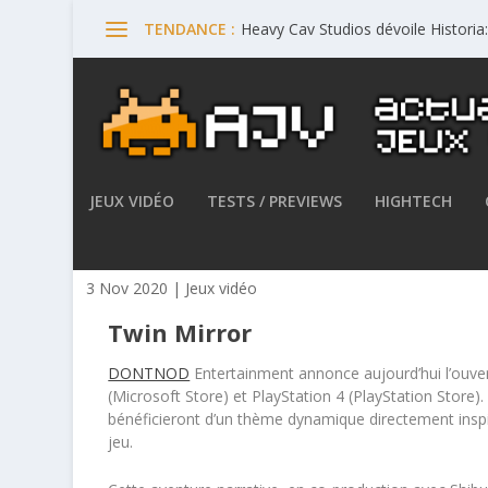
Heavy Cav Studios dévoile Histori
TENDANCE :
JEUX VIDÉO
TESTS / PREVIEWS
HIGHTECH
Twin Mirror est disponible
3 Nov 2020
|
Jeux vidéo
Twin Mirror
DONTNOD
Entertainment annonce aujourd’hui l’ou
(Microsoft Store) et PlayStation 4 (PlayStation Store
bénéficieront d’un thème dynamique directement inspi
jeu.