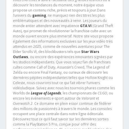
découvrir les tendances du moment, notre équipe vous
propose un contenu riche, précis et toujours à jour.Dans
l’univers du
gaming
, ne manquez rien des titres les plus
emblématiques et des nouveautés à venir. Les joueurs du
monde entier attendent avec impatience
GTA VI
(Grand Theft
Auto), qui promet de révolutionner la franchise culte avec un
monde ouvert encore plus immersif. Notre site vous propose
également des informations exclusives sur les jeux vidéo très
attendus en 2025, comme de nouvelles aventures pour The
Elder Scrolls VI, des blockbusters tels que
Star Wars
Outlaws
, ou encore des expériences innovantes signées par
les studios indépendants. Que vous soyez fan de franchises
cultes comme Call of Duty, Assassin’s Creed, The Legend of
Zelda ou encore Final Fantasy, ou curieux de découvrir les
dernières pépites indépendantes telles que Hollow Knight ou
Celeste, nous couvrons tout ce qui fait vibrer l’univers
vidéoludique. Suivez avec nous les tournois phares comme les
Worlds de
League of Legends
, les championnats de
CS:GO
, ou
encore les événements e-sport autour de
Valorant
et
Overwatch 2
. Ce domaine en plein essor continue de fédérer
des millions de passionnés à travers le monde. Les consoles
occupent une place centrale dans notre ligne éditoriale.
Découvrez tout ce qu’il faut savoir sur les dernières sorties
comme la PlayStation 5 Pro, conçue pour offrir des