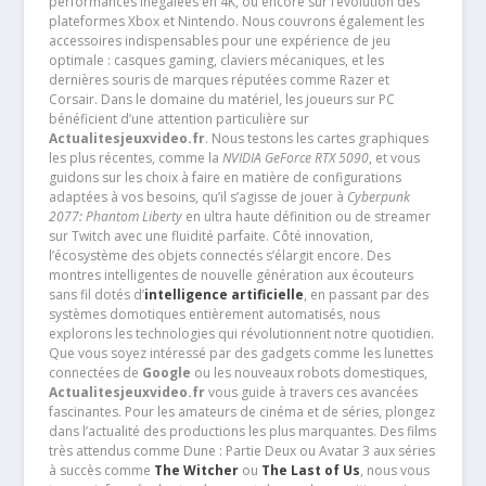
performances inégalées en 4K, ou encore sur l’évolution des
plateformes Xbox et Nintendo. Nous couvrons également les
accessoires indispensables pour une expérience de jeu
optimale : casques gaming, claviers mécaniques, et les
dernières souris de marques réputées comme Razer et
Corsair. Dans le domaine du matériel, les joueurs sur PC
bénéficient d’une attention particulière sur
Actualitesjeuxvideo.fr
. Nous testons les cartes graphiques
les plus récentes, comme la
NVIDIA GeForce RTX 5090
, et vous
guidons sur les choix à faire en matière de configurations
adaptées à vos besoins, qu’il s’agisse de jouer à
Cyberpunk
2077: Phantom Liberty
en ultra haute définition ou de streamer
sur Twitch avec une fluidité parfaite. Côté innovation,
l’écosystème des objets connectés s’élargit encore. Des
montres intelligentes de nouvelle génération aux écouteurs
sans fil dotés d’
intelligence artificielle
, en passant par des
systèmes domotiques entièrement automatisés, nous
explorons les technologies qui révolutionnent notre quotidien.
Que vous soyez intéressé par des gadgets comme les lunettes
connectées de
Google
ou les nouveaux robots domestiques,
Actualitesjeuxvideo.fr
vous guide à travers ces avancées
fascinantes. Pour les amateurs de cinéma et de séries, plongez
dans l’actualité des productions les plus marquantes. Des films
très attendus comme Dune : Partie Deux ou Avatar 3 aux séries
à succès comme
The Witcher
ou
The Last of Us
, nous vous