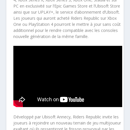
PC en exclusivité sur l’Epic Games Store et l’Ubisoft Store
ainsi que sur UPLAY+, le service d’abonnement d’Ubisoft.
Les joueurs qui auront acheté Riders Republic sur Xbox
One ou PlayStation
4 pourront le mettre à jour sans coût
additionnel pour le rendre compatible avec les consoles
nouvelle génération de la même famille.
Développé par Ubisoft Annecy, Riders Republic invite les
joueurs à rejoindre un nouveau terrain de jeu multijoueur
exaltant où ils ressentiront le frisson provoqué par les