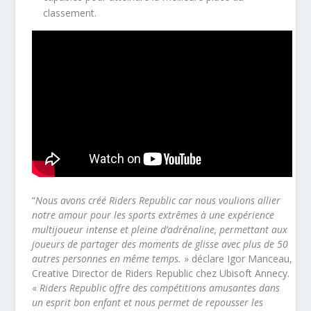
classement.
“
Nous avons créé Riders Republic car nous voulions allier
notre amour pour les sports extrêmes à une expérience
multijoueur intense et pleine d’adrénaline, permettant aux
joueurs de partager des moments de glisse avec plus de 50
autres personnes en même temps.
» déclare Igor Manceau,
Creative Director de Riders Republic chez Ubisoft Annecy.
«
Riders Republic offre des compétitions amusantes dans
un esprit bon enfant et nous permet de repousser les