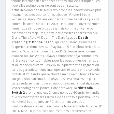
tenons informés des tendances et des analyses critiques .Les
nouvelles technologies ne sont pas en reste sur
Actualitesjeuxvideo.fr. Nous explorons les innovations les plus
fascinantes, des smartphones tels que l’iPhone 16 et le
Samsung Galaxy S24, aux dispositifs connectés et casques VR
comme le Meta Quest 3. En 2025, l’industrie du divertissement
numérique s’impose plus que jamais comme un carrefour
d’innovations majeures, porté par des titres phares tels que
Grand Theft Auto VI, Doom: The Dark Ages ou
Death
Stranding 2: On the Beach
, qui repoussent les limites de
l’expérience immersive sur PlayStation 5 Pro, Xbox Series X ou
encore PC ultra-performants. Les RPG d’envergure comme
Avowed ou Star Wars Outlaws s’annoncent déjà comme des
références incontournables pour les passionnés de narration
et de mondes ouverts. Les jeux multiplateformes gagnent du
terrain, garantissant une interopérabilité totale entre console,
mobile et PC, tandis que le cloud gaming révolutionne l’accès
aux jeux AAA sans matériel physique. Les remakes de jeux
cultes séduisent un nouveau public, ravivant la nostalgie avec
les technologies de pointe. Côté hardware, la
Nintendo
Switch 2
promet une expérience nomade 4K enrichie, tandis
que Microsoft prépare l’arrivée de sa console portable Xbox
Handheld. Les joueurs sur PC se tournent vers des
configurations clés en main, comme le Razer Blade 16 ou le HP
OMEN MAX 16, propulsés par les toutes dernières cartes