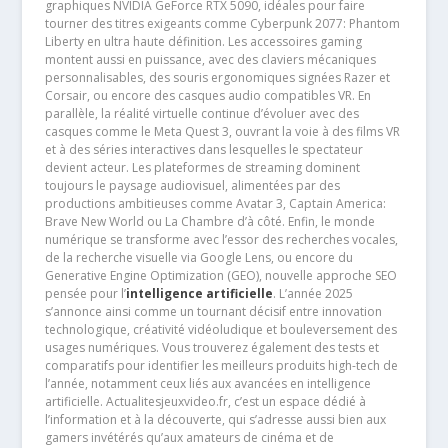
graphiques NVIDIA GeForce RTX 5090, idéales pour faire
tourner des titres exigeants comme Cyberpunk 2077: Phantom
Liberty en ultra haute définition. Les accessoires gaming
montent aussi en puissance, avec des claviers mécaniques
personnalisables, des souris ergonomiques signées Razer et
Corsair, ou encore des casques audio compatibles VR. En
parallèle, la réalité virtuelle continue d’évoluer avec des
casques comme le Meta Quest 3, ouvrant la voie à des films VR
et à des séries interactives dans lesquelles le spectateur
devient acteur. Les plateformes de streaming dominent
toujours le paysage audiovisuel, alimentées par des
productions ambitieuses comme Avatar 3, Captain America:
Brave New World ou La Chambre d’à côté. Enfin, le monde
numérique se transforme avec l’essor des recherches vocales,
de la recherche visuelle via Google Lens, ou encore du
Generative Engine Optimization (GEO), nouvelle approche SEO
pensée pour l’
intelligence artificielle
. L’année 2025
s’annonce ainsi comme un tournant décisif entre innovation
technologique, créativité vidéoludique et bouleversement des
usages numériques. Vous trouverez également des tests et
comparatifs pour identifier les meilleurs produits high-tech de
l’année, notamment ceux liés aux avancées en intelligence
artificielle. Actualitesjeuxvideo.fr, c’est un espace dédié à
l’information et à la découverte, qui s’adresse aussi bien aux
gamers invétérés qu’aux amateurs de cinéma et de