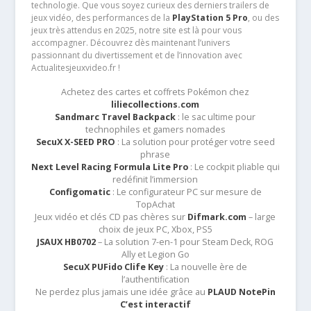
technologie. Que vous soyez curieux des derniers trailers de
jeux vidéo, des performances de la
PlayStation 5 Pro
, ou des
jeux très attendus en 2025, notre site est là pour vous
accompagner. Découvrez dès maintenant l’univers
passionnant du divertissement et de l’innovation avec
Actualitesjeuxvideo.fr !
Achetez des cartes et coffrets Pokémon chez
liliecollections.com
Sandmarc Travel Backpack
: le sac ultime pour
technophiles et gamers nomades
SecuX X-SEED PRO
: La solution pour protéger votre seed
phrase
Next Level Racing Formula Lite Pro
: Le cockpit pliable qui
redéfinit l’immersion
Configomatic
: Le configurateur PC sur mesure de
TopAchat
Jeux vidéo et clés CD pas chères sur
Difmark.com
– large
choix de jeux PC, Xbox, PS5
JSAUX HB0702
– La solution 7-en-1 pour Steam Deck, ROG
Ally et Legion Go
SecuX PUFido Clife Key
: La nouvelle ère de
l’authentification
Ne perdez plus jamais une idée grâce au
PLAUD NotePin
C’est interactif