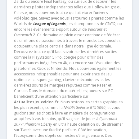
Zelda ou encore Final Fantasy, ou curieux de découvrir les
dernières pépites indépendantes telles que Hollow Knight ou
Celeste, nous couvrons tout ce qui fait vibrer l’univers
vidéoludique. Suivez avec nous les tournois phares comme les
Worlds de
League of Legends
, les championnats de
CS:GO
, ou
encore les événements e-sport autour de
Valorant
et
Overwatch 2
. Ce domaine en plein essor continue de fédérer
des millions de passionnés à travers le monde. Les consoles
occupent une place centrale dans notre ligne éditoriale.
Découvrez tout ce qu’il faut savoir sur les dernières sorties
comme la PlayStation 5 Pro, conçue pour offrir des
performances inégalées en 4K, ou encore sur l’évolution des
plateformes Xbox et Nintendo. Nous couvrons également les
accessoires indispensables pour une expérience de jeu
optimale : casques gaming, claviers mécaniques, et les
dernières souris de marques réputées comme Razer et
Corsair. Dans le domaine du matériel, les joueurs sur PC
bénéficient d’une attention particulière sur
Actualitesjeuxvideo.fr
. Nous testons les cartes graphiques
les plus récentes, comme la
NVIDIA GeForce RTX 5090
, et vous
guidons sur les choix à faire en matière de configurations
adaptées à vos besoins, qu’il s’agisse de jouer à
Cyberpunk
2077: Phantom Liberty
en ultra haute définition ou de streamer
sur Twitch avec une fluidité parfaite. Côté innovation,
l’écosystème des objets connectés s’élargit encore. Des