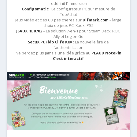
redéfinit l’immersion
Configomatic
: Le configurateur PC sur mesure de
TopAchat
Jeux vidéo et clés CD pas chères sur
Difmark.com
– large
choix de jeux PC, Xbox, PS5
JSAUX HB0702
– La solution 7-en-1 pour Steam Deck, ROG
Ally et Legion Go
SecuX PUFido Clife Key
: La nouvelle ère de
l’authentification
Ne perdez plus jamais une idée grâce au
PLAUD NotePin
C’est interactif