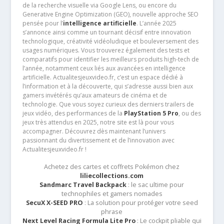
de la recherche visuelle via Google Lens, ou encore du
Generative Engine Optimization (GEO), nouvelle approche SEO
pensée pour l’
intelligence artificielle
. L’année 2025
s’annonce ainsi comme un tournant décisif entre innovation
technologique, créativité vidéoludique et bouleversement des
usages numériques. Vous trouverez également des tests et
comparatifs pour identifier les meilleurs produits high-tech de
l’année, notamment ceux liés aux avancées en intelligence
artificielle. Actualitesjeuxvideo.fr, c’est un espace dédié à
l’information et à la découverte, qui s’adresse aussi bien aux
gamers invétérés qu’aux amateurs de cinéma et de
technologie. Que vous soyez curieux des derniers trailers de
jeux vidéo, des performances de la
PlayStation 5 Pro
, ou des
jeux très attendus en 2025, notre site est là pour vous
accompagner. Découvrez dès maintenant l’univers
passionnant du divertissement et de l’innovation avec
Actualitesjeuxvideo.fr !
Achetez des cartes et coffrets Pokémon chez
liliecollections.com
Sandmarc Travel Backpack
: le sac ultime pour
technophiles et gamers nomades
SecuX X-SEED PRO
: La solution pour protéger votre seed
phrase
Next Level Racing Formula Lite Pro
: Le cockpit pliable qui