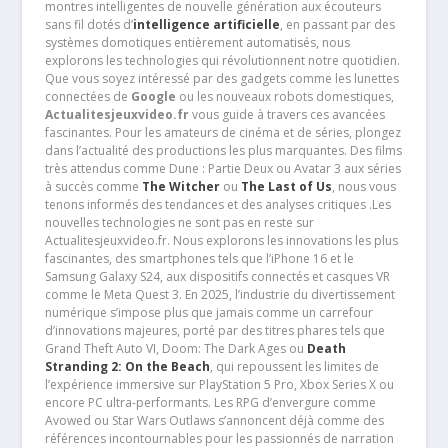
montres intelligentes de nouvelle génération aux écouteurs
sans fil dotés d’
intelligence artificielle
, en passant par des
systèmes domotiques entièrement automatisés, nous
explorons les technologies qui révolutionnent notre quotidien.
Que vous soyez intéressé par des gadgets comme les lunettes
connectées de
Google
ou les nouveaux robots domestiques,
Actualitesjeuxvideo.fr
vous guide à travers ces avancées
fascinantes. Pour les amateurs de cinéma et de séries, plongez
dans l’actualité des productions les plus marquantes. Des films
très attendus comme Dune : Partie Deux ou Avatar 3 aux séries
à succès comme
The Witcher
ou
The Last of Us
, nous vous
tenons informés des tendances et des analyses critiques .Les
nouvelles technologies ne sont pas en reste sur
Actualitesjeuxvideo.fr. Nous explorons les innovations les plus
fascinantes, des smartphones tels que l’iPhone 16 et le
Samsung Galaxy S24, aux dispositifs connectés et casques VR
comme le Meta Quest 3. En 2025, l’industrie du divertissement
numérique s’impose plus que jamais comme un carrefour
d’innovations majeures, porté par des titres phares tels que
Grand Theft Auto VI, Doom: The Dark Ages ou
Death
Stranding 2: On the Beach
, qui repoussent les limites de
l’expérience immersive sur PlayStation 5 Pro, Xbox Series X ou
encore PC ultra-performants. Les RPG d’envergure comme
Avowed ou Star Wars Outlaws s’annoncent déjà comme des
références incontournables pour les passionnés de narration