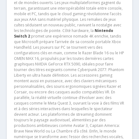
et de mondes ouverts. Les jeux multiplateformes gagnent du
terrain, garantissant une interopérabilité totale entre console,
mobile et PC, tandis que le cloud gaming révolutionne l’accès
aux jeux AAA sans matériel physique. Les remakes de jeux
cultes séduisent un nouveau public, ravivant la nostalgie avec
les technologies de pointe. Côté hardware, la
Nintendo
Switch 2
promet une expérience nomade 4K enrichie, tandis
que Microsoft prépare l’arrivée de sa console portable Xbox
Handheld. Les joueurs sur PC se tournent vers des
configurations clés en main, comme le Razer Blade 16 ou le HP
OMEN MAX 16, propulsés par les toutes dernières cartes
graphiques NVIDIA GeForce RTX 5090, idéales pour faire
tourner des titres exigeants comme Cyberpunk 2077: Phantom
Liberty en ultra haute définition. Les accessoires gaming
montent aussi en puissance, avec des claviers mécaniques
personnalisables, des souris ergonomiques signées Razer et
Corsair, ou encore des casques audio compatibles VR. En
parallèle, la réalité virtuelle continue d’évoluer avec des
casques comme le Meta Quest 3, ouvrant la voie à des films VR
et à des séries interactives dans lesquelles le spectateur
devient acteur. Les plateformes de streaming dominent
toujours le paysage audiovisuel, alimentées par des
productions ambitieuses comme Avatar 3, Captain America:
Brave New World ou La Chambre d’à côté. Enfin, le monde
numérique se transforme avec l’essor des recherches vocales,