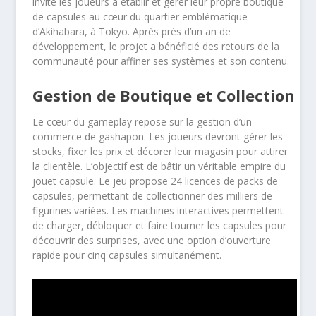
invite les joueurs à établir et gérer leur propre boutique
de capsules au cœur du quartier emblématique
d’Akihabara, à Tokyo. Après près d’un an de
développement, le projet a bénéficié des retours de la
communauté pour affiner ses systèmes et son contenu.
Gestion de Boutique et Collection
Le cœur du gameplay repose sur la gestion d’un
commerce de gashapon. Les joueurs devront gérer les
stocks, fixer les prix et décorer leur magasin pour attirer
la clientèle. L’objectif est de bâtir un véritable empire du
jouet capsule. Le jeu propose 24 licences de packs de
capsules, permettant de collectionner des milliers de
figurines variées. Les machines interactives permettent
de charger, débloquer et faire tourner les capsules pour
découvrir des surprises, avec une option d’ouverture
rapide pour cinq capsules simultanément.