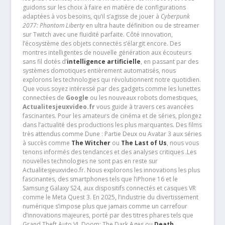
guidons sur les choix à faire en matière de configurations
adaptées à vos besoins, qu’il s’agisse de jouer à
Cyberpunk
2077: Phantom Liberty
en ultra haute définition ou de streamer
sur Twitch avec une fluidité parfaite. Côté innovation,
l’écosystème des objets connectés s’élargit encore. Des
montres intelligentes de nouvelle génération aux écouteurs
sans fil dotés d’
intelligence artificielle
, en passant par des
systèmes domotiques entièrement automatisés, nous
explorons les technologies qui révolutionnent notre quotidien.
Que vous soyez intéressé par des gadgets comme les lunettes
connectées de
Google
ou les nouveaux robots domestiques,
Actualitesjeuxvideo.fr
vous guide à travers ces avancées
fascinantes. Pour les amateurs de cinéma et de séries, plongez
dans l’actualité des productions les plus marquantes. Des films
très attendus comme Dune : Partie Deux ou Avatar 3 aux séries
à succès comme
The Witcher
ou
The Last of Us
, nous vous
tenons informés des tendances et des analyses critiques .Les
nouvelles technologies ne sont pas en reste sur
Actualitesjeuxvideo.fr. Nous explorons les innovations les plus
fascinantes, des smartphones tels que l’iPhone 16 et le
Samsung Galaxy S24, aux dispositifs connectés et casques VR
comme le Meta Quest 3. En 2025, l’industrie du divertissement
numérique s’impose plus que jamais comme un carrefour
d’innovations majeures, porté par des titres phares tels que
Grand Theft Auto VI, Doom: The Dark Ages ou
Death