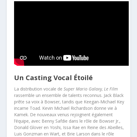
Un Casting Vocal Étoilé
La distribution vocale de
Super Mario Galaxy, Le Film
rassemble un ensemble de talents reconnus. Jack Black
prête sa voix à Bowser, tandis que Keegan-Michael Key
incarne Toad. Kevin Michael Richardson donne vie à
Kamek. De nouveaux venus rejoignent également
l’équipe, avec Benny Safdie dans le rôle de Bowser Jr.,
Donald Glover en Yoshi, Issa Rae en Reine des Abeilles,
Luis Gonzman en Wart, et Brie Larson dans le rôle