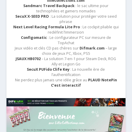
liliecollections.com
Sandmarc Travel Backpack
: le sac ultime pour
technophiles et gamers nomades
SecuX X-SEED PRO
: La solution pour protéger votre seed
phrase
Next Level Racing Formula Lite Pro
: Le cockpit pliable qui
redéfinit l’immersion
Configomatic
: Le configurateur PC sur mesure de
TopAchat
Jeux vidéo et clés CD pas chères sur
Difmark.com
– large
choix de jeux PC, Xbox, PS5
JSAUX HB0702
– La solution 7-en-1 pour Steam Deck, ROG
Ally et Legion Go
SecuX PUFido Clife Key
: La nouvelle ère de
l’authentification
Ne perdez plus jamais une idée grâce au
PLAUD NotePin
C’est interactif