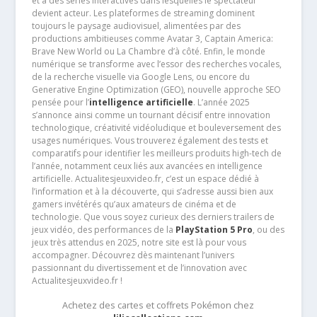
et à des séries interactives dans lesquelles le spectateur
devient acteur. Les plateformes de streaming dominent
toujours le paysage audiovisuel, alimentées par des
productions ambitieuses comme Avatar 3, Captain America:
Brave New World ou La Chambre d’à côté. Enfin, le monde
numérique se transforme avec l’essor des recherches vocales,
de la recherche visuelle via Google Lens, ou encore du
Generative Engine Optimization (GEO), nouvelle approche SEO
pensée pour l’
intelligence artificielle
. L’année 2025
s’annonce ainsi comme un tournant décisif entre innovation
technologique, créativité vidéoludique et bouleversement des
usages numériques. Vous trouverez également des tests et
comparatifs pour identifier les meilleurs produits high-tech de
l’année, notamment ceux liés aux avancées en intelligence
artificielle. Actualitesjeuxvideo.fr, c’est un espace dédié à
l’information et à la découverte, qui s’adresse aussi bien aux
gamers invétérés qu’aux amateurs de cinéma et de
technologie. Que vous soyez curieux des derniers trailers de
jeux vidéo, des performances de la
PlayStation 5 Pro
, ou des
jeux très attendus en 2025, notre site est là pour vous
accompagner. Découvrez dès maintenant l’univers
passionnant du divertissement et de l’innovation avec
Actualitesjeuxvideo.fr !
Achetez des cartes et coffrets Pokémon chez