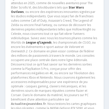
attendus en 2025, comme de nouvelles aventures pour The
Elder Scrolls VI, des blockbusters tels que
Star Wars
Outlaws
, ou encore des expériences innovantes signées par
les studios indépendants. Que vous soyez fan de franchises
cultes comme Call of Duty, Assassin’s Creed, The Legend of
Zelda ou encore Final Fantasy, ou curieux de découvrir les
dernières pépites indépendantes telles que Hollow Knight ou
Celeste, nous couvrons tout ce qui fait vibrer l’univers
vidéoludique. Suivez avec nous les tournois phares comme les
Worlds de
League of Legends
, les championnats de
CS:GO
, ou
encore les événements e-sport autour de
Valorant
et
Overwatch 2
. Ce domaine en plein essor continue de fédérer
des millions de passionnés à travers le monde. Les consoles
occupent une place centrale dans notre ligne éditoriale.
Découvrez tout ce qu’il faut savoir sur les dernières sorties
comme la PlayStation 5 Pro, conçue pour offrir des
performances inégalées en 4K, ou encore sur l’évolution des
plateformes Xbox et Nintendo. Nous couvrons également les
accessoires indispensables pour une expérience de jeu
optimale : casques gaming, claviers mécaniques, et les
dernières souris de marques réputées comme Razer et
Corsair. Dans le domaine du matériel, les joueurs sur PC
bénéficient d’une attention particulière sur
Actualitesjeuxvideo.fr
. Nous testons les cartes graphiques
les plus récentes, comme la
NVIDIA GeForce RTX 5090
, et vous