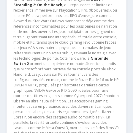
Stranding 2: On the Beach
, qui repoussent les limites de
l’expérience immersive sur PlayStation 5 Pro, Xbox Series X ou
encore PC ultra-performants. Les RPG d’envergure comme
Avowed ou Star Wars Outlaws s’annoncent déjà comme des
références incontournables pour les passionnés de narration
et de mondes ouverts. Les jeux multiplateformes gagnent du
terrain, garantissant une interopérabilité totale entre console,
mobile et PC, tandis que le cloud gaming révolutionne l’accès
aux jeux AAA sans matériel physique. Les remakes de jeux
cultes séduisent un nouveau public, ravivant la nostalgie avec
les technologies de pointe. Côté hardware, la
Nintendo
Switch 2
promet une expérience nomade 4K enrichie, tandis
que Microsoft prépare l’arrivée de sa console portable Xbox
Handheld. Les joueurs sur PC se tournent vers des
configurations clés en main, comme le Razer Blade 16 ou le HP
OMEN MAX 16, propulsés par les toutes dernières cartes
graphiques NVIDIA GeForce RTX 5090, idéales pour faire
tourner des titres exigeants comme Cyberpunk 2077: Phantom
Liberty en ultra haute définition. Les accessoires gaming
montent aussi en puissance, avec des claviers mécaniques
personnalisables, des souris ergonomiques signées Razer et
Corsair, ou encore des casques audio compatibles VR. En
parallèle, la réalité virtuelle continue d’évoluer avec des
casques comme le Meta Quest 3, ouvrant la voie à des films VR