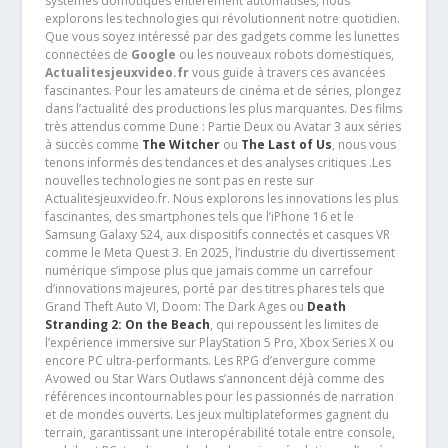
systèmes domotiques entièrement automatisés, nous
explorons les technologies qui révolutionnent notre quotidien.
Que vous soyez intéressé par des gadgets comme les lunettes
connectées de
Google
ou les nouveaux robots domestiques,
Actualitesjeuxvideo.fr
vous guide à travers ces avancées
fascinantes. Pour les amateurs de cinéma et de séries, plongez
dans l’actualité des productions les plus marquantes. Des films
très attendus comme Dune : Partie Deux ou Avatar 3 aux séries
à succès comme
The Witcher
ou
The Last of Us
, nous vous
tenons informés des tendances et des analyses critiques .Les
nouvelles technologies ne sont pas en reste sur
Actualitesjeuxvideo.fr. Nous explorons les innovations les plus
fascinantes, des smartphones tels que l’iPhone 16 et le
Samsung Galaxy S24, aux dispositifs connectés et casques VR
comme le Meta Quest 3. En 2025, l’industrie du divertissement
numérique s’impose plus que jamais comme un carrefour
d’innovations majeures, porté par des titres phares tels que
Grand Theft Auto VI, Doom: The Dark Ages ou
Death
Stranding 2: On the Beach
, qui repoussent les limites de
l’expérience immersive sur PlayStation 5 Pro, Xbox Series X ou
encore PC ultra-performants. Les RPG d’envergure comme
Avowed ou Star Wars Outlaws s’annoncent déjà comme des
références incontournables pour les passionnés de narration
et de mondes ouverts. Les jeux multiplateformes gagnent du
terrain, garantissant une interopérabilité totale entre console,