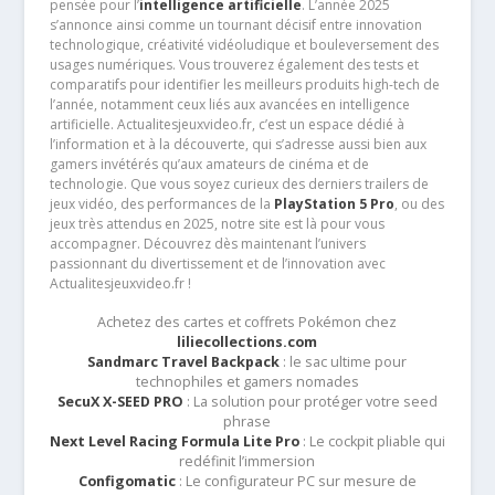
pensée pour l’
intelligence artificielle
. L’année 2025
s’annonce ainsi comme un tournant décisif entre innovation
technologique, créativité vidéoludique et bouleversement des
usages numériques. Vous trouverez également des tests et
comparatifs pour identifier les meilleurs produits high-tech de
l’année, notamment ceux liés aux avancées en intelligence
artificielle. Actualitesjeuxvideo.fr, c’est un espace dédié à
l’information et à la découverte, qui s’adresse aussi bien aux
gamers invétérés qu’aux amateurs de cinéma et de
technologie. Que vous soyez curieux des derniers trailers de
jeux vidéo, des performances de la
PlayStation 5 Pro
, ou des
jeux très attendus en 2025, notre site est là pour vous
accompagner. Découvrez dès maintenant l’univers
passionnant du divertissement et de l’innovation avec
Actualitesjeuxvideo.fr !
Achetez des cartes et coffrets Pokémon chez
liliecollections.com
Sandmarc Travel Backpack
: le sac ultime pour
technophiles et gamers nomades
SecuX X-SEED PRO
: La solution pour protéger votre seed
phrase
Next Level Racing Formula Lite Pro
: Le cockpit pliable qui
redéfinit l’immersion
Configomatic
: Le configurateur PC sur mesure de