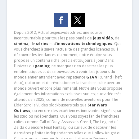
Depuis 2012, Actualitesjeuxvideo.fr est une source
incontournable pour tous les passionnés de
jeux vidéo
, de
cinéma
,
de
séries
et d’
innovations technologiques
. Que
vous cherchiez à suivre l’actualité des grandes licences ou à
découvrir les tendances du moment, notre équipe vous
propose un contenu riche, précis et toujours à jour.Dans
l’univers du
gaming
, ne manquez rien des titres les plus
emblématiques et des nouveautés à venir. Les joueurs du
monde entier attendent avec impatience
GTA VI
(Grand Theft
Auto), qui promet de révolutionner la franchise culte avec un
monde ouvert encore plus immersif. Notre site vous propose
également des informations exclusives sur les jeux vidéo très
attendus en 2025, comme de nouvelles aventures pour The
Elder Scrolls VI, des blockbusters tels que
Star Wars
Outlaws
, ou encore des expériences innovantes signées par
les studios indépendants. Que vous soyez fan de franchises
cultes comme Call of Duty, Assassin’s Creed, The Legend of
Zelda ou encore Final Fantasy, ou curieux de découvrir les
dernières pépites indépendantes telles que Hollow Knight ou
Celeste, nous couvrons tout ce qui fait vibrer l’univers