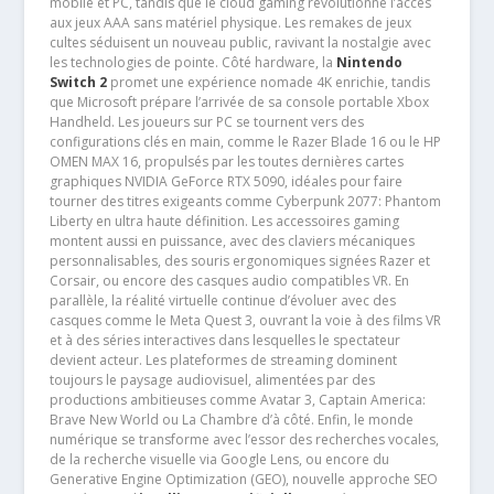
mobile et PC, tandis que le cloud gaming révolutionne l’accès
aux jeux AAA sans matériel physique. Les remakes de jeux
cultes séduisent un nouveau public, ravivant la nostalgie avec
les technologies de pointe. Côté hardware, la
Nintendo
Switch 2
promet une expérience nomade 4K enrichie, tandis
que Microsoft prépare l’arrivée de sa console portable Xbox
Handheld. Les joueurs sur PC se tournent vers des
configurations clés en main, comme le Razer Blade 16 ou le HP
OMEN MAX 16, propulsés par les toutes dernières cartes
graphiques NVIDIA GeForce RTX 5090, idéales pour faire
tourner des titres exigeants comme Cyberpunk 2077: Phantom
Liberty en ultra haute définition. Les accessoires gaming
montent aussi en puissance, avec des claviers mécaniques
personnalisables, des souris ergonomiques signées Razer et
Corsair, ou encore des casques audio compatibles VR. En
parallèle, la réalité virtuelle continue d’évoluer avec des
casques comme le Meta Quest 3, ouvrant la voie à des films VR
et à des séries interactives dans lesquelles le spectateur
devient acteur. Les plateformes de streaming dominent
toujours le paysage audiovisuel, alimentées par des
productions ambitieuses comme Avatar 3, Captain America:
Brave New World ou La Chambre d’à côté. Enfin, le monde
numérique se transforme avec l’essor des recherches vocales,
de la recherche visuelle via Google Lens, ou encore du
Generative Engine Optimization (GEO), nouvelle approche SEO