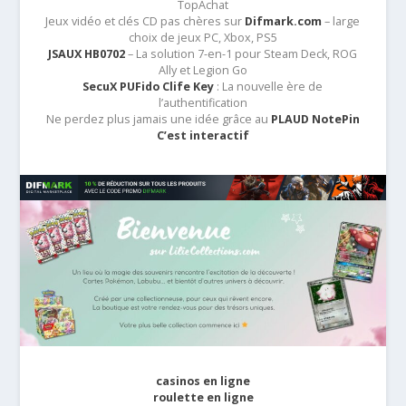
TopAchat
Jeux vidéo et clés CD pas chères sur
Difmark.com
– large
choix de jeux PC, Xbox, PS5
JSAUX HB0702
– La solution 7-en-1 pour Steam Deck, ROG
Ally et Legion Go
SecuX PUFido Clife Key
: La nouvelle ère de
l’authentification
Ne perdez plus jamais une idée grâce au
PLAUD NotePin
C’est interactif
casinos en ligne
roulette en ligne