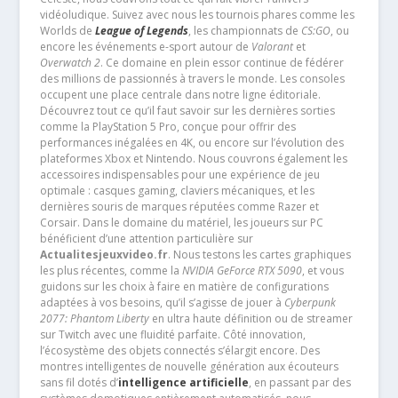
vidéoludique. Suivez avec nous les tournois phares comme les
Worlds de
League of Legends
, les championnats de
CS:GO
, ou
encore les événements e-sport autour de
Valorant
et
Overwatch 2
. Ce domaine en plein essor continue de fédérer
des millions de passionnés à travers le monde. Les consoles
occupent une place centrale dans notre ligne éditoriale.
Découvrez tout ce qu’il faut savoir sur les dernières sorties
comme la PlayStation 5 Pro, conçue pour offrir des
performances inégalées en 4K, ou encore sur l’évolution des
plateformes Xbox et Nintendo. Nous couvrons également les
accessoires indispensables pour une expérience de jeu
optimale : casques gaming, claviers mécaniques, et les
dernières souris de marques réputées comme Razer et
Corsair. Dans le domaine du matériel, les joueurs sur PC
bénéficient d’une attention particulière sur
Actualitesjeuxvideo.fr
. Nous testons les cartes graphiques
les plus récentes, comme la
NVIDIA GeForce RTX 5090
, et vous
guidons sur les choix à faire en matière de configurations
adaptées à vos besoins, qu’il s’agisse de jouer à
Cyberpunk
2077: Phantom Liberty
en ultra haute définition ou de streamer
sur Twitch avec une fluidité parfaite. Côté innovation,
l’écosystème des objets connectés s’élargit encore. Des
montres intelligentes de nouvelle génération aux écouteurs
sans fil dotés d’
intelligence artificielle
, en passant par des