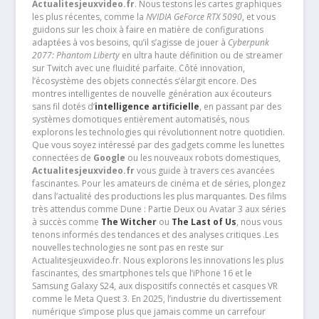
Actualitesjeuxvideo.fr
. Nous testons les cartes graphiques
les plus récentes, comme la
NVIDIA GeForce RTX 5090
, et vous
guidons sur les choix à faire en matière de configurations
adaptées à vos besoins, qu’il s’agisse de jouer à
Cyberpunk
2077: Phantom Liberty
en ultra haute définition ou de streamer
sur Twitch avec une fluidité parfaite. Côté innovation,
l’écosystème des objets connectés s’élargit encore. Des
montres intelligentes de nouvelle génération aux écouteurs
sans fil dotés d’
intelligence artificielle
, en passant par des
systèmes domotiques entièrement automatisés, nous
explorons les technologies qui révolutionnent notre quotidien.
Que vous soyez intéressé par des gadgets comme les lunettes
connectées de
Google
ou les nouveaux robots domestiques,
Actualitesjeuxvideo.fr
vous guide à travers ces avancées
fascinantes. Pour les amateurs de cinéma et de séries, plongez
dans l’actualité des productions les plus marquantes. Des films
très attendus comme Dune : Partie Deux ou Avatar 3 aux séries
à succès comme
The Witcher
ou
The Last of Us
, nous vous
tenons informés des tendances et des analyses critiques .Les
nouvelles technologies ne sont pas en reste sur
Actualitesjeuxvideo.fr. Nous explorons les innovations les plus
fascinantes, des smartphones tels que l’iPhone 16 et le
Samsung Galaxy S24, aux dispositifs connectés et casques VR
comme le Meta Quest 3. En 2025, l’industrie du divertissement
numérique s’impose plus que jamais comme un carrefour