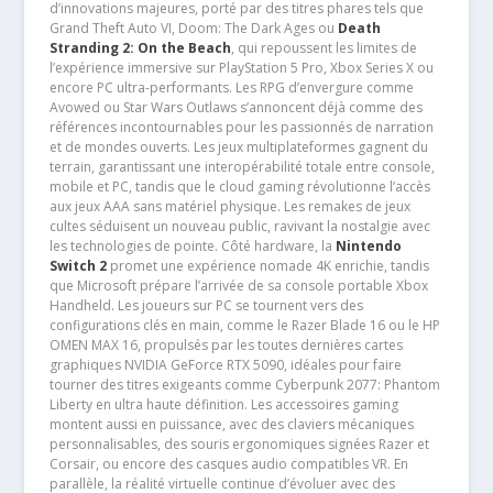
d’innovations majeures, porté par des titres phares tels que
Grand Theft Auto VI, Doom: The Dark Ages ou
Death
Stranding 2: On the Beach
, qui repoussent les limites de
l’expérience immersive sur PlayStation 5 Pro, Xbox Series X ou
encore PC ultra-performants. Les RPG d’envergure comme
Avowed ou Star Wars Outlaws s’annoncent déjà comme des
références incontournables pour les passionnés de narration
et de mondes ouverts. Les jeux multiplateformes gagnent du
terrain, garantissant une interopérabilité totale entre console,
mobile et PC, tandis que le cloud gaming révolutionne l’accès
aux jeux AAA sans matériel physique. Les remakes de jeux
cultes séduisent un nouveau public, ravivant la nostalgie avec
les technologies de pointe. Côté hardware, la
Nintendo
Switch 2
promet une expérience nomade 4K enrichie, tandis
que Microsoft prépare l’arrivée de sa console portable Xbox
Handheld. Les joueurs sur PC se tournent vers des
configurations clés en main, comme le Razer Blade 16 ou le HP
OMEN MAX 16, propulsés par les toutes dernières cartes
graphiques NVIDIA GeForce RTX 5090, idéales pour faire
tourner des titres exigeants comme Cyberpunk 2077: Phantom
Liberty en ultra haute définition. Les accessoires gaming
montent aussi en puissance, avec des claviers mécaniques
personnalisables, des souris ergonomiques signées Razer et
Corsair, ou encore des casques audio compatibles VR. En
parallèle, la réalité virtuelle continue d’évoluer avec des