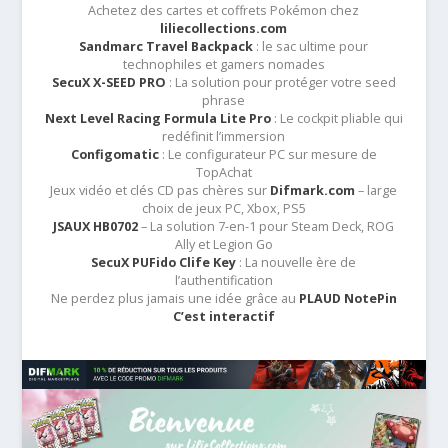
Achetez des cartes et coffrets Pokémon chez
liliecollections.com
Sandmarc Travel Backpack
: le sac ultime pour
technophiles et gamers nomades
SecuX X-SEED PRO
: La solution pour protéger votre seed
phrase
Next Level Racing Formula Lite Pro
: Le cockpit pliable qui
redéfinit l’immersion
Configomatic
: Le configurateur PC sur mesure de
TopAchat
Jeux vidéo et clés CD pas chères sur
Difmark.com
– large
choix de jeux PC, Xbox, PS5
JSAUX HB0702
– La solution 7-en-1 pour Steam Deck, ROG
Ally et Legion Go
SecuX PUFido Clife Key
: La nouvelle ère de
l’authentification
Ne perdez plus jamais une idée grâce au
PLAUD NotePin
C’est interactif