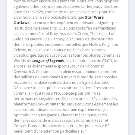
monde ouvert encore plus immersif. Notre site vous propose
également des informations exclusives sur les jeux vidéo très
attendus en 2025, comme de nouvelles aventures pour The
Elder Scrolls VI, des blockbusters tels que
Star Wars
Outlaws
, ou encore des expériences innovantes signées par
les studios indépendants. Que vous soyez fan de franchises
cultes comme Call of Duty, Assassin’s Creed, The Legend of
Zelda ou encore Final Fantasy, ou curieux de découvrir les
dernières pépites indépendantes telles que Hollow Knight ou
Celeste, nous couvrons tout ce qui fait vibrer l’univers
vidéoludique. Suivez avec nous les tournois phares comme les
Worlds de
League of Legends
, les championnats de
CS:GO
, ou
encore les événements e-sport autour de
Valorant
et
Overwatch 2
. Ce domaine en plein essor continue de fédérer
des millions de passionnés à travers le monde. Les consoles
occupent une place centrale dans notre ligne éditoriale.
Découvrez tout ce qu’il faut savoir sur les dernières sorties
comme la PlayStation 5 Pro, conçue pour offrir des
performances inégalées en 4K, ou encore sur l’évolution des
plateformes Xbox et Nintendo. Nous couvrons également les
accessoires indispensables pour une expérience de jeu
optimale : casques gaming, claviers mécaniques, et les
dernières souris de marques réputées comme Razer et
Corsair. Dans le domaine du matériel, les joueurs sur PC
bénéficient d’une attention particulière sur