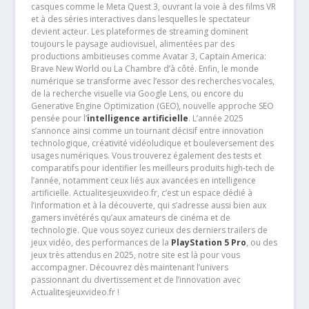
casques comme le Meta Quest 3, ouvrant la voie à des films VR
et à des séries interactives dans lesquelles le spectateur
devient acteur. Les plateformes de streaming dominent
toujours le paysage audiovisuel, alimentées par des
productions ambitieuses comme Avatar 3, Captain America:
Brave New World ou La Chambre d’à côté. Enfin, le monde
numérique se transforme avec l’essor des recherches vocales,
de la recherche visuelle via Google Lens, ou encore du
Generative Engine Optimization (GEO), nouvelle approche SEO
pensée pour l’
intelligence artificielle
. L’année 2025
s’annonce ainsi comme un tournant décisif entre innovation
technologique, créativité vidéoludique et bouleversement des
usages numériques. Vous trouverez également des tests et
comparatifs pour identifier les meilleurs produits high-tech de
l’année, notamment ceux liés aux avancées en intelligence
artificielle. Actualitesjeuxvideo.fr, c’est un espace dédié à
l’information et à la découverte, qui s’adresse aussi bien aux
gamers invétérés qu’aux amateurs de cinéma et de
technologie. Que vous soyez curieux des derniers trailers de
jeux vidéo, des performances de la
PlayStation 5 Pro
, ou des
jeux très attendus en 2025, notre site est là pour vous
accompagner. Découvrez dès maintenant l’univers
passionnant du divertissement et de l’innovation avec
Actualitesjeuxvideo.fr !