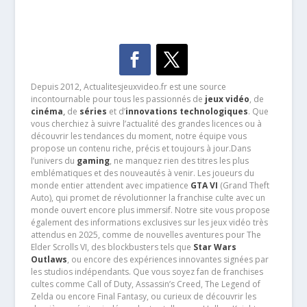
Depuis 2012, Actualitesjeuxvideo.fr est une source
incontournable pour tous les passionnés de
jeux vidéo
, de
cinéma
,
de
séries
et d’
innovations technologiques
. Que
vous cherchiez à suivre l’actualité des grandes licences ou à
découvrir les tendances du moment, notre équipe vous
propose un contenu riche, précis et toujours à jour.Dans
l’univers du
gaming
, ne manquez rien des titres les plus
emblématiques et des nouveautés à venir. Les joueurs du
monde entier attendent avec impatience
GTA VI
(Grand Theft
Auto), qui promet de révolutionner la franchise culte avec un
monde ouvert encore plus immersif. Notre site vous propose
également des informations exclusives sur les jeux vidéo très
attendus en 2025, comme de nouvelles aventures pour The
Elder Scrolls VI, des blockbusters tels que
Star Wars
Outlaws
, ou encore des expériences innovantes signées par
les studios indépendants. Que vous soyez fan de franchises
cultes comme Call of Duty, Assassin’s Creed, The Legend of
Zelda ou encore Final Fantasy, ou curieux de découvrir les