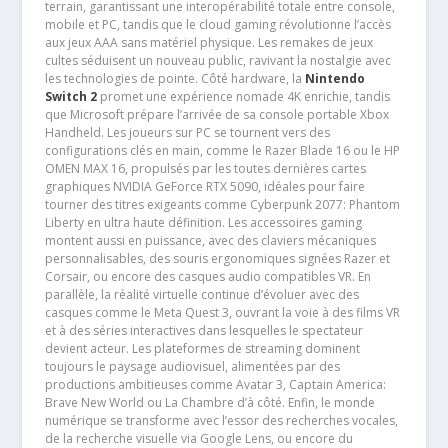
terrain, garantissant une interopérabilité totale entre console,
mobile et PC, tandis que le cloud gaming révolutionne l’accès
aux jeux AAA sans matériel physique. Les remakes de jeux
cultes séduisent un nouveau public, ravivant la nostalgie avec
les technologies de pointe. Côté hardware, la
Nintendo
Switch 2
promet une expérience nomade 4K enrichie, tandis
que Microsoft prépare l’arrivée de sa console portable Xbox
Handheld. Les joueurs sur PC se tournent vers des
configurations clés en main, comme le Razer Blade 16 ou le HP
OMEN MAX 16, propulsés par les toutes dernières cartes
graphiques NVIDIA GeForce RTX 5090, idéales pour faire
tourner des titres exigeants comme Cyberpunk 2077: Phantom
Liberty en ultra haute définition. Les accessoires gaming
montent aussi en puissance, avec des claviers mécaniques
personnalisables, des souris ergonomiques signées Razer et
Corsair, ou encore des casques audio compatibles VR. En
parallèle, la réalité virtuelle continue d’évoluer avec des
casques comme le Meta Quest 3, ouvrant la voie à des films VR
et à des séries interactives dans lesquelles le spectateur
devient acteur. Les plateformes de streaming dominent
toujours le paysage audiovisuel, alimentées par des
productions ambitieuses comme Avatar 3, Captain America:
Brave New World ou La Chambre d’à côté. Enfin, le monde
numérique se transforme avec l’essor des recherches vocales,
de la recherche visuelle via Google Lens, ou encore du