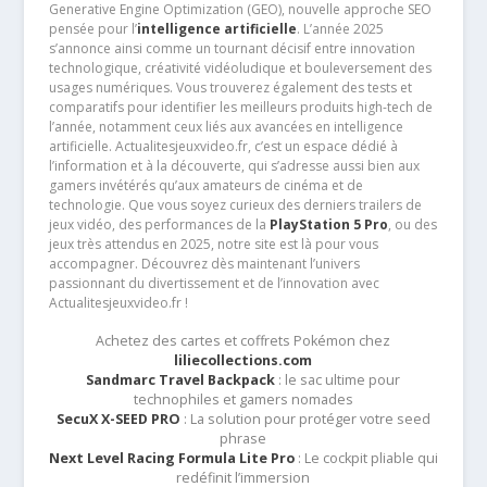
Generative Engine Optimization (GEO), nouvelle approche SEO
pensée pour l’
intelligence artificielle
. L’année 2025
s’annonce ainsi comme un tournant décisif entre innovation
technologique, créativité vidéoludique et bouleversement des
usages numériques. Vous trouverez également des tests et
comparatifs pour identifier les meilleurs produits high-tech de
l’année, notamment ceux liés aux avancées en intelligence
artificielle. Actualitesjeuxvideo.fr, c’est un espace dédié à
l’information et à la découverte, qui s’adresse aussi bien aux
gamers invétérés qu’aux amateurs de cinéma et de
technologie. Que vous soyez curieux des derniers trailers de
jeux vidéo, des performances de la
PlayStation 5 Pro
, ou des
jeux très attendus en 2025, notre site est là pour vous
accompagner. Découvrez dès maintenant l’univers
passionnant du divertissement et de l’innovation avec
Actualitesjeuxvideo.fr !
Achetez des cartes et coffrets Pokémon chez
liliecollections.com
Sandmarc Travel Backpack
: le sac ultime pour
technophiles et gamers nomades
SecuX X-SEED PRO
: La solution pour protéger votre seed
phrase
Next Level Racing Formula Lite Pro
: Le cockpit pliable qui
redéfinit l’immersion