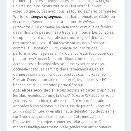
dernières pépites indépendantes telles que Hollow Knight ou
Celeste, nous couvrons tout ce qui fait vibrer l’univers
vidéoludique. Suivez avec nous les tournois phares comme les
Worlds de
League of Legends
, les championnats de
CS:GO
, ou
encore les événements e-sport autour de
Valorant
et
Overwatch 2
. Ce domaine en plein essor continue de fédérer
des millions de passionnés à travers le monde. Les consoles
occupent une place centrale dans notre ligne éditoriale.
Découvrez tout ce qu’il faut savoir sur les dernières sorties
comme la PlayStation 5 Pro, conçue pour offrir des
performances inégalées en 4K, ou encore sur l’évolution des
plateformes Xbox et Nintendo. Nous couvrons également les
accessoires indispensables pour une expérience de jeu
optimale : casques gaming, claviers mécaniques, et les
dernières souris de marques réputées comme Razer et
Corsair. Dans le domaine du matériel, les joueurs sur PC
bénéficient d’une attention particulière sur
Actualitesjeuxvideo.fr
. Nous testons les cartes graphiques
les plus récentes, comme la
NVIDIA GeForce RTX 5090
, et vous
guidons sur les choix à faire en matière de configurations
adaptées à vos besoins, qu’il s’agisse de jouer à
Cyberpunk
2077: Phantom Liberty
en ultra haute définition ou de streamer
sur Twitch avec une fluidité parfaite. Côté innovation,
l’écosystème des objets connectés s’élargit encore. Des
montres intelligentes de nouvelle génération aux écouteurs