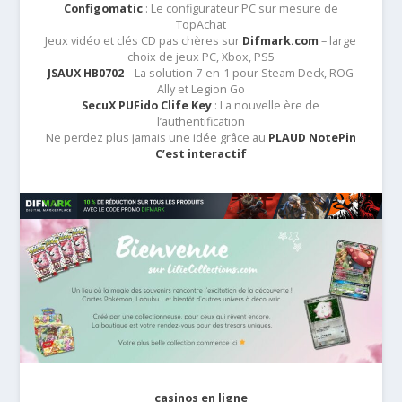
Configomatic
: Le configurateur PC sur mesure de
TopAchat
Jeux vidéo et clés CD pas chères sur
Difmark.com
– large
choix de jeux PC, Xbox, PS5
JSAUX HB0702
– La solution 7-en-1 pour Steam Deck, ROG
Ally et Legion Go
SecuX PUFido Clife Key
: La nouvelle ère de
l’authentification
Ne perdez plus jamais une idée grâce au
PLAUD NotePin
C’est interactif
casinos en ligne