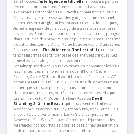
sans fil dotés d’
intelligence artificielle
, en passant par des
systèmes domotiques entièrement automatisés, nous
explorons les technologies qui révolutionnent notre quotidien.
Que vous soyez intéressé par des gadgets comme les lunettes
connectées de
Google
ou les nouveaux robots domestiques,
Actualitesjeuxvideo.fr
vous guide à travers ces avancées
fascinantes. Pour les amateurs de cinéma et de séries, plongez
dans l’actualité des productions les plus marquantes. Des films
très attendus comme Dune : Partie Deux ou Avatar 3 aux séries
à succès comme
The Witcher
ou
The Last of Us
, nous vous
tenons informés des tendances et des analyses critiques .Les
nouvelles technologies ne sont pas en reste sur
Actualitesjeuxvideo.fr. Nous explorons les innovations les plus
fascinantes, des smartphones tels que l’iPhone 16 et le
Samsung Galaxy S24, aux dispositifs connectés et casques VR
comme le Meta Quest 3. En 2025, l’industrie du divertissement
numérique s’impose plus que jamais comme un carrefour
d’innovations majeures, porté par des titres phares tels que
Grand Theft Auto VI, Doom: The Dark Ages ou
Death
Stranding 2: On the Beach
, qui repoussent les limites de
l’expérience immersive sur PlayStation 5 Pro, Xbox Series X ou
encore PC ultra-performants. Les RPG d’envergure comme
Avowed ou Star Wars Outlaws s’annoncent déjà comme des
références incontournables pour les passionnés de narration
et de mondes ouverts. Les jeux multiplateformes gagnent du