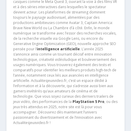
casques comme le Meta Quest 3, ouvrant la voie à des films VR
et à des séries interactives dans lesquelles le spectateur
devient acteur. Les plateformes de streaming dominent
toujours le paysage audiovisuel, alimentées par des
productions ambitieuses comme Avatar 3, Captain America:
Brave New World ou La Chambre d’à côté. Enfin, le monde
numérique se transforme avec l’essor des recherches vocales,
de la recherche visuelle via Google Lens, ou encore du
Generative Engine Optimization (GEO), nouvelle approche SEO
pensée pour l’
intelligence artificielle
. L’année 2025
s’annonce ainsi comme un tournant décisif entre innovation
technologique, créativité vidéoludique et bouleversement des
usages numériques. Vous trouverez également des tests et
comparatifs pour identifier les meilleurs produits high-tech de
l’année, notamment ceux liés aux avancées en intelligence
artificielle. Actualitesjeuxvideo.fr, c’est un espace dédié à
l’information et à la découverte, qui s’adresse aussi bien aux
gamers invétérés qu’aux amateurs de cinéma et de
technologie. Que vous soyez curieux des derniers trailers de
jeux vidéo, des performances de la
PlayStation 5 Pro
, ou des
jeux très attendus en 2025, notre site est là pour vous
accompagner. Découvrez dès maintenant l’univers
passionnant du divertissement et de l’innovation avec
Actualitesjeuxvideo.fr !