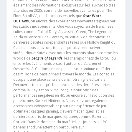
également des informations exclusives sur les jeux vidéo très
attendus en 2025, comme de nouvelles aventures pour The
Elder Scrolls VI, des blockbusters tels que
Star Wars
Outlaws
, ou encore des expériences innovantes signées par
les studios indépendants. Que vous soyez fan de franchises
cultes comme Call of Duty, Assassin’s Creed, The Legend of
Zelda ou encore Final Fantasy, ou curieux de découvrir les
dernières pépites indépendantes telles que Hollow Knight ou
Celeste, nous couvrons tout ce qui fait vibrer l’univers
vidéoludique. Suivez avec nous les tournois phares comme les
Worlds de
League of Legends
, les championnats de
CS:GO
, ou
encore les événements e-sport autour de
Valorant
et
Overwatch 2
. Ce domaine en plein essor continue de fédérer
des millions de passionnés à travers le monde. Les consoles
occupent une place centrale dans notre ligne éditoriale.
Découvrez tout ce qu’il faut savoir sur les dernières sorties
comme la PlayStation 5 Pro, conçue pour offrir des
performances inégalées en 4K, ou encore sur l’évolution des
plateformes Xbox et Nintendo. Nous couvrons également les
accessoires indispensables pour une expérience de jeu
optimale : casques gaming, claviers mécaniques, et les
dernières souris de marques réputées comme Razer et
Corsair. Dans le domaine du matériel, les joueurs sur PC
bénéficient d’une attention particulière sur