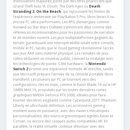
d’innovations majeures, porté par des titres phares tels que
Grand Theft Auto VI, Doom: The Dark Ages ou
Death
Stranding 2: On the Beach
, qui repoussent les limites de
l’expérience immersive sur PlayStation 5 Pro, Xbox Series X ou
encore PC ultra-performants. Les RPG d’envergure comme
Avowed ou Star Wars Outlaws s’annoncent déjà comme des
références incontournables pour les passionnés de narration
et de mondes ouverts. Les jeux multiplateformes gagnent du
terrain, garantissant une interopérabilité totale entre console,
mobile et PC, tandis que le cloud gaming révolutionne l’accès
aux jeux AAA sans matériel physique. Les remakes de jeux
cultes séduisent un nouveau public, ravivant la nostalgie avec
les technologies de pointe. Côté hardware, la
Nintendo
Switch 2
promet une expérience nomade 4K enrichie, tandis
que Microsoft prépare l’arrivée de sa console portable Xbox
Handheld. Les joueurs sur PC se tournent vers des
configurations clés en main, comme le Razer Blade 16 ou le HP
OMEN MAX 16, propulsés par les toutes dernières cartes
graphiques NVIDIA GeForce RTX 5090, idéales pour faire
tourner des titres exigeants comme Cyberpunk 2077: Phantom
Liberty en ultra haute définition. Les accessoires gaming
montent aussi en puissance, avec des claviers mécaniques
personnalisables, des souris ergonomiques signées Razer et
Corsair, ou encore des casques audio compatibles VR. En
parallèle, la réalité virtuelle continue d’évoluer avec des