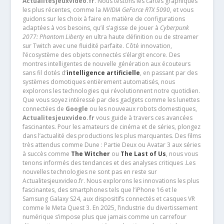
Actualitesjeuxvideo.fr
. Nous testons les cartes graphiques
les plus récentes, comme la
NVIDIA GeForce RTX 5090
, et vous
guidons sur les choix à faire en matière de configurations
adaptées à vos besoins, qu’il s’agisse de jouer à
Cyberpunk
2077: Phantom Liberty
en ultra haute définition ou de streamer
sur Twitch avec une fluidité parfaite. Côté innovation,
l’écosystème des objets connectés s’élargit encore. Des
montres intelligentes de nouvelle génération aux écouteurs
sans fil dotés d’
intelligence artificielle
, en passant par des
systèmes domotiques entièrement automatisés, nous
explorons les technologies qui révolutionnent notre quotidien.
Que vous soyez intéressé par des gadgets comme les lunettes
connectées de
Google
ou les nouveaux robots domestiques,
Actualitesjeuxvideo.fr
vous guide à travers ces avancées
fascinantes. Pour les amateurs de cinéma et de séries, plongez
dans l’actualité des productions les plus marquantes. Des films
très attendus comme Dune : Partie Deux ou Avatar 3 aux séries
à succès comme
The Witcher
ou
The Last of Us
, nous vous
tenons informés des tendances et des analyses critiques .Les
nouvelles technologies ne sont pas en reste sur
Actualitesjeuxvideo.fr. Nous explorons les innovations les plus
fascinantes, des smartphones tels que l’iPhone 16 et le
Samsung Galaxy S24, aux dispositifs connectés et casques VR
comme le Meta Quest 3. En 2025, l’industrie du divertissement
numérique s’impose plus que jamais comme un carrefour