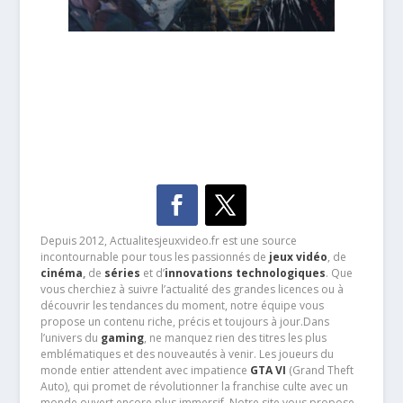
Depuis 2012, Actualitesjeuxvideo.fr est une source
incontournable pour tous les passionnés de
jeux vidéo
, de
cinéma
,
de
séries
et d’
innovations technologiques
. Que
vous cherchiez à suivre l’actualité des grandes licences ou à
découvrir les tendances du moment, notre équipe vous
propose un contenu riche, précis et toujours à jour.Dans
l’univers du
gaming
, ne manquez rien des titres les plus
emblématiques et des nouveautés à venir. Les joueurs du
monde entier attendent avec impatience
GTA VI
(Grand Theft
Auto), qui promet de révolutionner la franchise culte avec un
monde ouvert encore plus immersif. Notre site vous propose