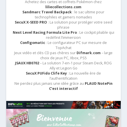
Achetez des cartes et coffrets Pokémon chez
liliecollections.com
Sandmarc Travel Backpack
: le sac ultime pour
technophiles et gamers nomades
SecuX X-SEED PRO
: La solution pour protéger votre seed
phrase
Next Level Racing Formula Lite Pro
: Le cockpit pliable qui
redéfinit l’immersion
Configomatic
: Le configurateur PC sur mesure de
TopAchat
Jeux vidéo et clés CD pas chères sur
Difmark.com
– large
choix de jeux PC, Xbox, PS5
JSAUX HB0702
– La solution 7-en-1 pour Steam Deck, ROG
Ally et Legion Go
SecuX PUFido Clife Key
: La nouvelle ère de
l’authentification
Ne perdez plus jamais une idée grâce au
PLAUD NotePin
C’est interactif