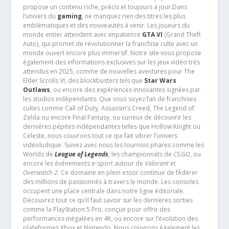
propose un contenu riche, précis et toujours à jour.Dans
l’univers du
gaming
, ne manquez rien des titres les plus
emblématiques et des nouveautés à venir. Les joueurs du
monde entier attendent avec impatience
GTA VI
(Grand Theft
Auto), qui promet de révolutionner la franchise culte avec un
monde ouvert encore plus immersif. Notre site vous propose
également des informations exclusives sur les jeux vidéo très
attendus en 2025, comme de nouvelles aventures pour The
Elder Scrolls VI, des blockbusters tels que
Star Wars
Outlaws
, ou encore des expériences innovantes signées par
les studios indépendants. Que vous soyez fan de franchises
cultes comme Call of Duty, Assassin’s Creed, The Legend of
Zelda ou encore Final Fantasy, ou curieux de découvrir les
dernières pépites indépendantes telles que Hollow Knight ou
Celeste, nous couvrons tout ce qui fait vibrer l’univers
vidéoludique. Suivez avec nous les tournois phares comme les
Worlds de
League of Legends
, les championnats de
CS:GO
, ou
encore les événements e-sport autour de
Valorant
et
Overwatch 2
. Ce domaine en plein essor continue de fédérer
des millions de passionnés à travers le monde. Les consoles
occupent une place centrale dans notre ligne éditoriale.
Découvrez tout ce qu’il faut savoir sur les dernières sorties
comme la PlayStation 5 Pro, conçue pour offrir des
performances inégalées en 4K, ou encore sur l’évolution des
plateformes Xbox et Nintendo. Nous couvrons également les