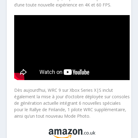
d’une
toute nouvelle expérience en 4K et 60 FPS.
Dès aujourd’hui,
WRC 9
sur Xbox Series X|S inclut
également la mise à jour d’octobre déployée sur consoles
de génération actuelle intégrant 6 nouvelles spéciales
pour le Rallye de Finlande, 1 pilote WRC supplémentaire,
ainsi qu’un tout nouveau Mode Photo.