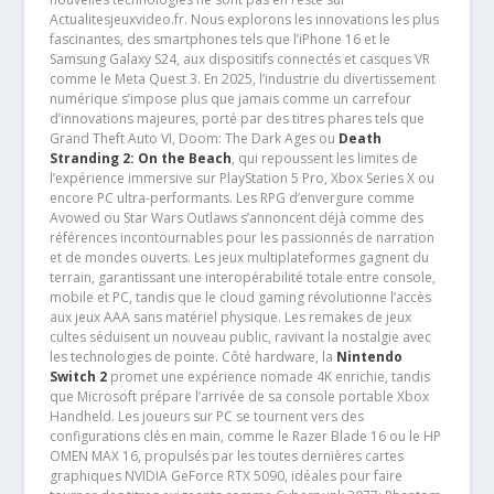
Actualitesjeuxvideo.fr. Nous explorons les innovations les plus
fascinantes, des smartphones tels que l’iPhone 16 et le
Samsung Galaxy S24, aux dispositifs connectés et casques VR
comme le Meta Quest 3. En 2025, l’industrie du divertissement
numérique s’impose plus que jamais comme un carrefour
d’innovations majeures, porté par des titres phares tels que
Grand Theft Auto VI, Doom: The Dark Ages ou
Death
Stranding 2: On the Beach
, qui repoussent les limites de
l’expérience immersive sur PlayStation 5 Pro, Xbox Series X ou
encore PC ultra-performants. Les RPG d’envergure comme
Avowed ou Star Wars Outlaws s’annoncent déjà comme des
références incontournables pour les passionnés de narration
et de mondes ouverts. Les jeux multiplateformes gagnent du
terrain, garantissant une interopérabilité totale entre console,
mobile et PC, tandis que le cloud gaming révolutionne l’accès
aux jeux AAA sans matériel physique. Les remakes de jeux
cultes séduisent un nouveau public, ravivant la nostalgie avec
les technologies de pointe. Côté hardware, la
Nintendo
Switch 2
promet une expérience nomade 4K enrichie, tandis
que Microsoft prépare l’arrivée de sa console portable Xbox
Handheld. Les joueurs sur PC se tournent vers des
configurations clés en main, comme le Razer Blade 16 ou le HP
OMEN MAX 16, propulsés par les toutes dernières cartes
graphiques NVIDIA GeForce RTX 5090, idéales pour faire