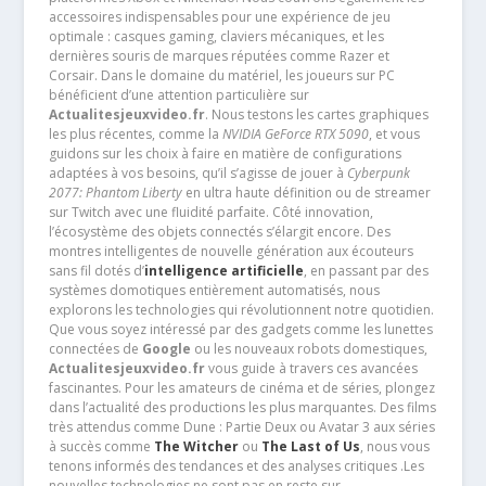
accessoires indispensables pour une expérience de jeu
optimale : casques gaming, claviers mécaniques, et les
dernières souris de marques réputées comme Razer et
Corsair. Dans le domaine du matériel, les joueurs sur PC
bénéficient d’une attention particulière sur
Actualitesjeuxvideo.fr
. Nous testons les cartes graphiques
les plus récentes, comme la
NVIDIA GeForce RTX 5090
, et vous
guidons sur les choix à faire en matière de configurations
adaptées à vos besoins, qu’il s’agisse de jouer à
Cyberpunk
2077: Phantom Liberty
en ultra haute définition ou de streamer
sur Twitch avec une fluidité parfaite. Côté innovation,
l’écosystème des objets connectés s’élargit encore. Des
montres intelligentes de nouvelle génération aux écouteurs
sans fil dotés d’
intelligence artificielle
, en passant par des
systèmes domotiques entièrement automatisés, nous
explorons les technologies qui révolutionnent notre quotidien.
Que vous soyez intéressé par des gadgets comme les lunettes
connectées de
Google
ou les nouveaux robots domestiques,
Actualitesjeuxvideo.fr
vous guide à travers ces avancées
fascinantes. Pour les amateurs de cinéma et de séries, plongez
dans l’actualité des productions les plus marquantes. Des films
très attendus comme Dune : Partie Deux ou Avatar 3 aux séries
à succès comme
The Witcher
ou
The Last of Us
, nous vous
tenons informés des tendances et des analyses critiques .Les
nouvelles technologies ne sont pas en reste sur