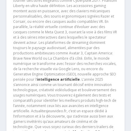
tourner des titres exigeants comme Cyberpunk 2077: Phantom
Liberty en ultra haute définition. Les accessoires gaming
montent aussi en puissance, avec des claviers mécaniques
personnalisables, des souris ergonomiques signées Razer et
Corsair, ou encore des casques audio compatibles VR. En
parallèle, la réalité virtuelle continue d’évoluer avec des
casques comme le Meta Quest 3, ouvrant la voie à des films VR
et à des séries interactives dans lesquelles le spectateur
devient acteur. Les plateformes de streaming dominent
toujours le paysage audiovisuel, alimentées par des
productions ambitieuses comme Avatar 3, Captain America:
Brave New World ou La Chambre d’à côté. Enfin, le monde
numérique se transforme avec l’essor des recherches vocales,
de la recherche visuelle via Google Lens, ou encore du
Generative Engine Optimization (GEO), nouvelle approche SEO
pensée pour l’
intelligence artificielle
. L’année 2025
s’annonce ainsi comme un tournant décisif entre innovation
technologique, créativité vidéoludique et bouleversement des
usages numériques. Vous trouverez également des tests et
comparatifs pour identifier les meilleurs produits high-tech de
l’année, notamment ceux liés aux avancées en intelligence
artificielle. Actualitesjeuxvideo.fr, c’est un espace dédié à
l’information et à la découverte, qui s’adresse aussi bien aux
gamers invétérés qu’aux amateurs de cinéma et de
technologie. Que vous soyez curieux des derniers trailers de