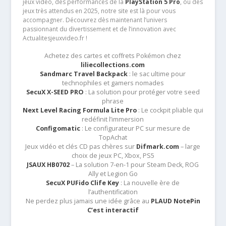
jeux vidéo, des performances de la
PlayStation 5 Pro
, ou des
jeux très attendus en 2025, notre site est là pour vous
accompagner. Découvrez dès maintenant l’univers
passionnant du divertissement et de l’innovation avec
Actualitesjeuxvideo.fr !
Achetez des cartes et coffrets Pokémon chez
liliecollections.com
Sandmarc Travel Backpack
: le sac ultime pour
technophiles et gamers nomades
SecuX X-SEED PRO
: La solution pour protéger votre seed
phrase
Next Level Racing Formula Lite Pro
: Le cockpit pliable qui
redéfinit l’immersion
Configomatic
: Le configurateur PC sur mesure de
TopAchat
Jeux vidéo et clés CD pas chères sur
Difmark.com
– large
choix de jeux PC, Xbox, PS5
JSAUX HB0702
– La solution 7-en-1 pour Steam Deck, ROG
Ally et Legion Go
SecuX PUFido Clife Key
: La nouvelle ère de
l’authentification
Ne perdez plus jamais une idée grâce au
PLAUD NotePin
C’est interactif