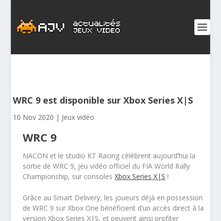
WRC 9 est disponible sur Xbox Series X|S
10 Nov 2020
|
Jeux vidéo
WRC 9
NACON et le studio KT Racing célèbrent aujourd’hui la
sortie de
WRC 9
, jeu vidéo officiel du FIA World Rally
Championship, sur consoles
Xbox Series X|S
!
Grâce au
Smart Delivery
, les joueurs déjà en possession
de
WRC 9
sur Xbox One bénéficient d’un accès direct à la
version Xbox Series X|S, et peuvent ainsi profiter