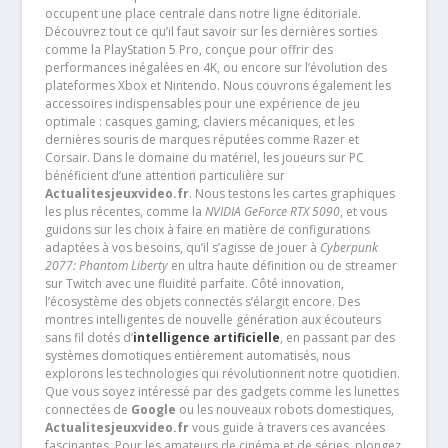
occupent une place centrale dans notre ligne éditoriale.
Découvrez tout ce qu’il faut savoir sur les dernières sorties
comme la PlayStation 5 Pro, conçue pour offrir des
performances inégalées en 4K, ou encore sur l’évolution des
plateformes Xbox et Nintendo. Nous couvrons également les
accessoires indispensables pour une expérience de jeu
optimale : casques gaming, claviers mécaniques, et les
dernières souris de marques réputées comme Razer et
Corsair. Dans le domaine du matériel, les joueurs sur PC
bénéficient d’une attention particulière sur
Actualitesjeuxvideo.fr
. Nous testons les cartes graphiques
les plus récentes, comme la
NVIDIA GeForce RTX 5090
, et vous
guidons sur les choix à faire en matière de configurations
adaptées à vos besoins, qu’il s’agisse de jouer à
Cyberpunk
2077: Phantom Liberty
en ultra haute définition ou de streamer
sur Twitch avec une fluidité parfaite. Côté innovation,
l’écosystème des objets connectés s’élargit encore. Des
montres intelligentes de nouvelle génération aux écouteurs
sans fil dotés d’
intelligence artificielle
, en passant par des
systèmes domotiques entièrement automatisés, nous
explorons les technologies qui révolutionnent notre quotidien.
Que vous soyez intéressé par des gadgets comme les lunettes
connectées de
Google
ou les nouveaux robots domestiques,
Actualitesjeuxvideo.fr
vous guide à travers ces avancées
fascinantes. Pour les amateurs de cinéma et de séries, plongez