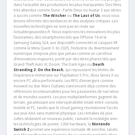
dans l’actualité des productions les plus marquantes. Des films
très attendus comme Dune : Partie Deux ou Avatar 3 aux séries
à succès comme
The Witcher
ou
The Last of Us
, nous vous
tenons informés des tendances et des analyses critiques .Les
nouvelles technologies ne sont pas en reste sur
Actualitesjeuxvideo.fr. Nous explorons les innovations les plus
fascinantes, des smartphones tels que l’iPhone 16 et le
Samsung Galaxy S24, aux dispositifs connectés et casques VR
comme le Meta Quest 3. En 2025, l’industrie du divertissement
numérique s’impose plus que jamais comme un carrefour
d’innovations majeures, porté par des titres phares tels que
Grand Theft Auto VI, Doom: The Dark Ages ou
Death
Stranding 2: On the Beach
, qui repoussent les limites de
l’expérience immersive sur PlayStation 5 Pro, Xbox Series X ou
encore PC ultra-performants. Les RPG d’envergure comme
Avowed ou Star Wars Outlaws s’annoncent déjà comme des
références incontournables pour les passionnés de narration
et de mondes ouverts. Les jeux multiplateformes gagnent du
terrain, garantissant une interopérabilité totale entre console,
mobile et PC, tandis que le cloud gaming révolutionne l’accès
aux jeux AAA sans matériel physique. Les remakes de jeux
cultes séduisent un nouveau public, ravivant la nostalgie avec
les technologies de pointe. Côté hardware, la
Nintendo
Switch 2
promet une expérience nomade 4K enrichie, tandis
que Microsoft prépare l’arrivée de sa console portable Xbox