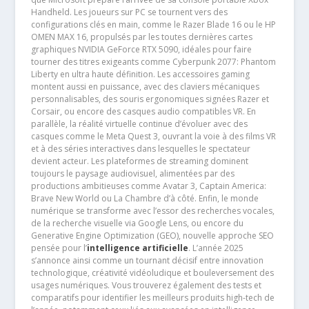
Handheld. Les joueurs sur PC se tournent vers des
configurations clés en main, comme le Razer Blade 16 ou le HP
OMEN MAX 16, propulsés par les toutes dernières cartes
graphiques NVIDIA GeForce RTX 5090, idéales pour faire
tourner des titres exigeants comme Cyberpunk 2077: Phantom
Liberty en ultra haute définition. Les accessoires gaming
montent aussi en puissance, avec des claviers mécaniques
personnalisables, des souris ergonomiques signées Razer et
Corsair, ou encore des casques audio compatibles VR. En
parallèle, la réalité virtuelle continue d’évoluer avec des
casques comme le Meta Quest 3, ouvrant la voie à des films VR
et à des séries interactives dans lesquelles le spectateur
devient acteur. Les plateformes de streaming dominent
toujours le paysage audiovisuel, alimentées par des
productions ambitieuses comme Avatar 3, Captain America:
Brave New World ou La Chambre d’à côté. Enfin, le monde
numérique se transforme avec l’essor des recherches vocales,
de la recherche visuelle via Google Lens, ou encore du
Generative Engine Optimization (GEO), nouvelle approche SEO
pensée pour l’
intelligence artificielle
. L’année 2025
s’annonce ainsi comme un tournant décisif entre innovation
technologique, créativité vidéoludique et bouleversement des
usages numériques. Vous trouverez également des tests et
comparatifs pour identifier les meilleurs produits high-tech de