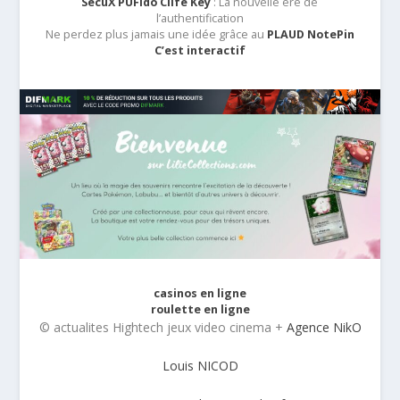
SecuX PUFido Clife Key
: La nouvelle ère de
l’authentification
Ne perdez plus jamais une idée grâce au
PLAUD NotePin
C’est interactif
casinos en ligne
roulette en ligne
© actualites Hightech jeux video cinema +
Agence NikO
Louis NICOD