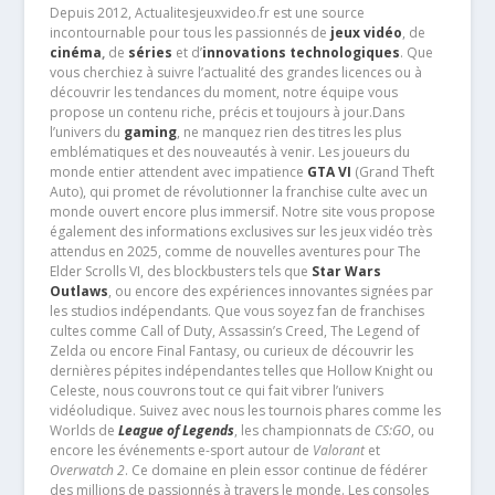
Depuis 2012, Actualitesjeuxvideo.fr est une source
incontournable pour tous les passionnés de
jeux vidéo
, de
cinéma
,
de
séries
et d’
innovations technologiques
. Que
vous cherchiez à suivre l’actualité des grandes licences ou à
découvrir les tendances du moment, notre équipe vous
propose un contenu riche, précis et toujours à jour.Dans
l’univers du
gaming
, ne manquez rien des titres les plus
emblématiques et des nouveautés à venir. Les joueurs du
monde entier attendent avec impatience
GTA VI
(Grand Theft
Auto), qui promet de révolutionner la franchise culte avec un
monde ouvert encore plus immersif. Notre site vous propose
également des informations exclusives sur les jeux vidéo très
attendus en 2025, comme de nouvelles aventures pour The
Elder Scrolls VI, des blockbusters tels que
Star Wars
Outlaws
, ou encore des expériences innovantes signées par
les studios indépendants. Que vous soyez fan de franchises
cultes comme Call of Duty, Assassin’s Creed, The Legend of
Zelda ou encore Final Fantasy, ou curieux de découvrir les
dernières pépites indépendantes telles que Hollow Knight ou
Celeste, nous couvrons tout ce qui fait vibrer l’univers
vidéoludique. Suivez avec nous les tournois phares comme les
Worlds de
League of Legends
, les championnats de
CS:GO
, ou
encore les événements e-sport autour de
Valorant
et
Overwatch 2
. Ce domaine en plein essor continue de fédérer
des millions de passionnés à travers le monde. Les consoles