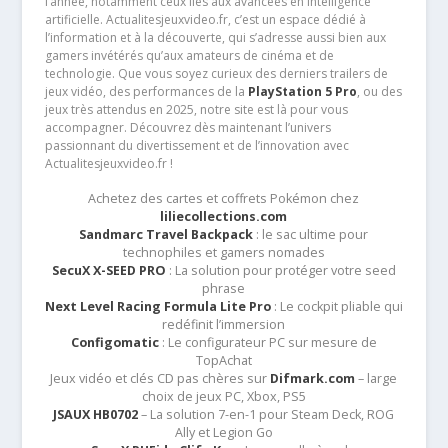
l’année, notamment ceux liés aux avancées en intelligence
artificielle. Actualitesjeuxvideo.fr, c’est un espace dédié à
l’information et à la découverte, qui s’adresse aussi bien aux
gamers invétérés qu’aux amateurs de cinéma et de
technologie. Que vous soyez curieux des derniers trailers de
jeux vidéo, des performances de la
PlayStation 5 Pro
, ou des
jeux très attendus en 2025, notre site est là pour vous
accompagner. Découvrez dès maintenant l’univers
passionnant du divertissement et de l’innovation avec
Actualitesjeuxvideo.fr !
Achetez des cartes et coffrets Pokémon chez
liliecollections.com
Sandmarc Travel Backpack
: le sac ultime pour
technophiles et gamers nomades
SecuX X-SEED PRO
: La solution pour protéger votre seed
phrase
Next Level Racing Formula Lite Pro
: Le cockpit pliable qui
redéfinit l’immersion
Configomatic
: Le configurateur PC sur mesure de
TopAchat
Jeux vidéo et clés CD pas chères sur
Difmark.com
– large
choix de jeux PC, Xbox, PS5
JSAUX HB0702
– La solution 7-en-1 pour Steam Deck, ROG
Ally et Legion Go