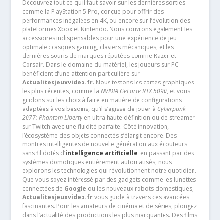
Découvrez tout ce qu’il faut savoir sur les dernières sorties
comme la PlayStation 5 Pro, conçue pour offrir des
performances inégalées en 4K, ou encore sur l’évolution des
plateformes Xbox et Nintendo. Nous couvrons également les
accessoires indispensables pour une expérience de jeu
optimale : casques gaming, claviers mécaniques, et les
dernières souris de marques réputées comme Razer et
Corsair. Dans le domaine du matériel, les joueurs sur PC
bénéficient d’une attention particulière sur
Actualitesjeuxvideo.fr
. Nous testons les cartes graphiques
les plus récentes, comme la
NVIDIA GeForce RTX 5090
, et vous
guidons sur les choix à faire en matière de configurations
adaptées à vos besoins, qu’il s’agisse de jouer à
Cyberpunk
2077: Phantom Liberty
en ultra haute définition ou de streamer
sur Twitch avec une fluidité parfaite. Côté innovation,
l’écosystème des objets connectés s’élargit encore. Des
montres intelligentes de nouvelle génération aux écouteurs
sans fil dotés d’
intelligence artificielle
, en passant par des
systèmes domotiques entièrement automatisés, nous
explorons les technologies qui révolutionnent notre quotidien.
Que vous soyez intéressé par des gadgets comme les lunettes
connectées de
Google
ou les nouveaux robots domestiques,
Actualitesjeuxvideo.fr
vous guide à travers ces avancées
fascinantes. Pour les amateurs de cinéma et de séries, plongez
dans l’actualité des productions les plus marquantes. Des films