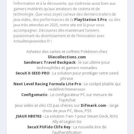
l’information et à la découverte, qui s’adresse aussi bien aux
gamers invétérés qu’aux amateurs de cinéma et de
technologie. Que vous soyez curieux des derniers trailers de
jeux vidéo, des performances de la
PlayStation 5 Pro
, ou des
jeux très attendus en 2025, notre site est là pour vous
accompagner. Découvrez dès maintenant l’univers
passionnant du divertissement et de l’innovation avec
Actualitesjeuxvideo.fr !
Achetez des cartes et coffrets Pokémon chez
liliecollections.com
Sandmarc Travel Backpack
: le sac ultime pour
technophiles et gamers nomades
SecuX X-SEED PRO
: La solution pour protéger votre seed
phrase
Next Level Racing Formula Lite Pro
: Le cockpit pliable qui
redéfinit l’immersion
Configomatic
: Le configurateur PC sur mesure de
TopAchat
Jeux vidéo et clés CD pas chères sur
Difmark.com
– large
choix de jeux PC, Xbox, PS5
JSAUX HB0702
– La solution 7-en-1 pour Steam Deck, ROG
Ally et Legion Go
SecuX PUFido Clife Key
: La nouvelle ère de
l’authentification