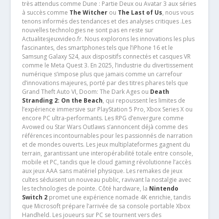
très attendus comme Dune : Partie Deux ou Avatar 3 aux séries
à succès comme
The Witcher
ou
The Last of Us
, nous vous
tenons informés des tendances et des analyses critiques .Les
nouvelles technologies ne sont pas en reste sur
Actualitesjeuxvideo.fr. Nous explorons les innovations les plus
fascinantes, des smartphones tels que l’iPhone 16 et le
Samsung Galaxy S24, aux dispositifs connectés et casques VR
comme le Meta Quest 3. En 2025, l’industrie du divertissement
numérique s’impose plus que jamais comme un carrefour
d’innovations majeures, porté par des titres phares tels que
Grand Theft Auto VI, Doom: The Dark Ages ou
Death
Stranding 2: On the Beach
, qui repoussent les limites de
l’expérience immersive sur PlayStation 5 Pro, Xbox Series X ou
encore PC ultra-performants. Les RPG d’envergure comme
Avowed ou Star Wars Outlaws s’annoncent déjà comme des
références incontournables pour les passionnés de narration
et de mondes ouverts. Les jeux multiplateformes gagnent du
terrain, garantissant une interopérabilité totale entre console,
mobile et PC, tandis que le cloud gaming révolutionne l’accès
aux jeux AAA sans matériel physique. Les remakes de jeux
cultes séduisent un nouveau public, ravivant la nostalgie avec
les technologies de pointe. Côté hardware, la
Nintendo
Switch 2
promet une expérience nomade 4K enrichie, tandis
que Microsoft prépare l’arrivée de sa console portable Xbox
Handheld. Les joueurs sur PC se tournent vers des