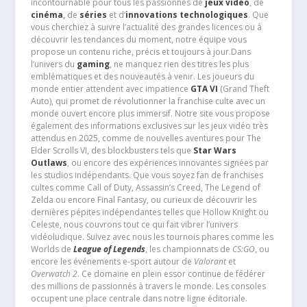
incontournable pour tous les passionnés de
jeux vidéo
, de
cinéma
,
de
séries
et d’
innovations technologiques
. Que
vous cherchiez à suivre l’actualité des grandes licences ou à
découvrir les tendances du moment, notre équipe vous
propose un contenu riche, précis et toujours à jour.Dans
l’univers du
gaming
, ne manquez rien des titres les plus
emblématiques et des nouveautés à venir. Les joueurs du
monde entier attendent avec impatience
GTA VI
(Grand Theft
Auto), qui promet de révolutionner la franchise culte avec un
monde ouvert encore plus immersif. Notre site vous propose
également des informations exclusives sur les jeux vidéo très
attendus en 2025, comme de nouvelles aventures pour The
Elder Scrolls VI, des blockbusters tels que
Star Wars
Outlaws
, ou encore des expériences innovantes signées par
les studios indépendants. Que vous soyez fan de franchises
cultes comme Call of Duty, Assassin’s Creed, The Legend of
Zelda ou encore Final Fantasy, ou curieux de découvrir les
dernières pépites indépendantes telles que Hollow Knight ou
Celeste, nous couvrons tout ce qui fait vibrer l’univers
vidéoludique. Suivez avec nous les tournois phares comme les
Worlds de
League of Legends
, les championnats de
CS:GO
, ou
encore les événements e-sport autour de
Valorant
et
Overwatch 2
. Ce domaine en plein essor continue de fédérer
des millions de passionnés à travers le monde. Les consoles
occupent une place centrale dans notre ligne éditoriale.