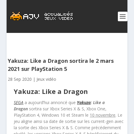
Yakuza: Like a Dragon sortira le 2 mars
2021 sur PlayStation 5
28 Sep 2020
|
Jeux vidéo
Yakuza: Like a Dragon
SEGA
a aujourd’hui annoncé que
Yakuza
: Like a
Dragon
sortira sur Xbox Series X & S, Xbox One,
PlayStation 4, Windows 10 et Steam le
10 novembre
. Le
jeu aligne ainsi sa date de sortie sur les current-gen avec
la sortie des Xbox Series X & S. Comme précédemment
révélé, les versions Xbox Series X & S bénéficieront du