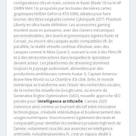
configurations clés en main, comme le Razer Blade 16 ou le HP
OMEN MAX 16, propulsés par les toutes dernières cartes
graphiques NVIDIA GeForce RTX 5090, idéales pour faire
tourner des titres exigeants comme Cyberpunk 2077: Phantom
Liberty en ultra haute définition. Les accessoires gaming
montent aussi en puissance, avec des claviers mécaniques
personnalisables, des souris ergonomiques signées Razer et
Corsair, ou encore des casques audio compatibles VR. En
parallèle, la réalité virtuelle continue d’évoluer avec des
casques comme le Meta Quest 3, ouvrant la voie à des films VR
et à des séries interactives dans lesquelles le spectateur
devient acteur. Les plateformes de streaming dominent
toujours le paysage audiovisuel, alimentées par des
productions ambitieuses comme Avatar 3, Captain America:
Brave New World ou La Chambre d’à côté. Enfin, le monde
numérique se transforme avec l’essor des recherches vocales,
de la recherche visuelle via Google Lens, ou encore du
Generative Engine Optimization (GEO), nouvelle approche SEO
pensée pour l’
intelligence artificielle
. L’année 2025
s’annonce ainsi comme un tournant décisif entre innovation
technologique, créativité vidéoludique et bouleversement des
usages numériques. Vous trouverez également des tests et
comparatifs pour identifier les meilleurs produits high-tech de
l’année, notamment ceux liés aux avancées en intelligence
artificielle. Actualitesjeuxvideo.fr, c’est un espace dédié à