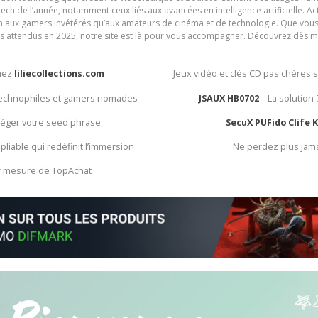
ech de l’année, notamment ceux liés aux avancées en intelligence artificielle. Ac
ien aux gamers invétérés qu’aux amateurs de cinéma et de technologie. Que vous 
rès attendus en 2025, notre site est là pour vous accompagner. Découvrez dès m
chez
liliecollections.com
Jeux vidéo et clés CD pas chères 
 technophiles et gamers nomades
JSAUX HB0702
– La solution
otéger votre seed phrase
SecuX PUFido Clife 
 pliable qui redéfinit l’immersion
Ne perdez plus jam
ur mesure de TopAchat