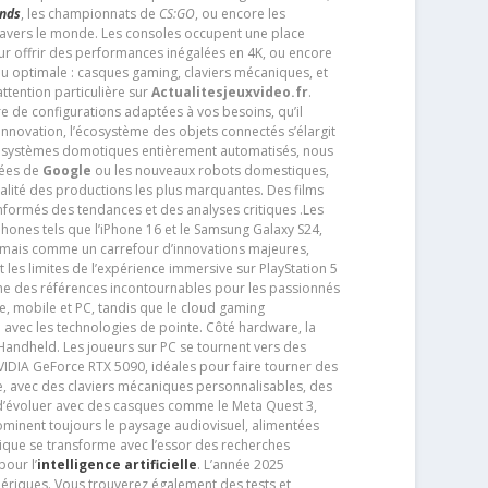
ends
, les championnats de
CS:GO
, ou encore les
travers le monde. Les consoles occupent une place
pour offrir des performances inégalées en 4K, ou encore
u optimale : casques gaming, claviers mécaniques, et
ttention particulière sur
Actualitesjeuxvideo.fr
.
ère de configurations adaptées à vos besoins, qu’il
 innovation, l’écosystème des objets connectés s’élargit
s systèmes domotiques entièrement automatisés, nous
tées de
Google
ou les nouveaux robots domestiques,
alité des productions les plus marquantes. Des films
nformés des tendances et des analyses critiques .Les
phones tels que l’iPhone 16 et le Samsung Galaxy S24,
jamais comme un carrefour d’innovations majeures,
t les limites de l’expérience immersive sur PlayStation 5
e des références incontournables pour les passionnés
e, mobile et PC, tandis que le cloud gaming
e avec les technologies de pointe. Côté hardware, la
andheld. Les joueurs sur PC se tournent vers des
IDIA GeForce RTX 5090, idéales pour faire tourner des
e, avec des claviers mécaniques personnalisables, des
e d’évoluer avec des casques comme le Meta Quest 3,
dominent toujours le paysage audiovisuel, alimentées
que se transforme avec l’essor des recherches
our l’
intelligence artificielle
. L’année 2025
ériques. Vous trouverez également des tests et