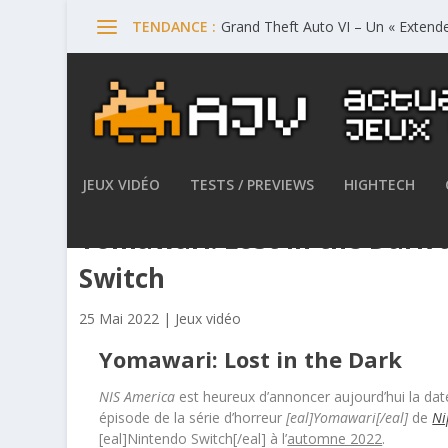
Grand Theft Auto VI – Un « Extende
TENDANCE :
JEUX VIDÉO
TESTS / PREVIEWS
HIGHTECH
Yomawari: Lost in the Dark 
Switch
25 Mai 2022
|
Jeux vidéo
Yomawari: Lost in the Dark
NIS America
est heureux d’annoncer aujourd’hui la dat
épisode de la série d’horreur
[eal]Yomawari[/eal]
de
Ni
[eal]Nintendo Switch[/eal] à l’
automne 2022
.