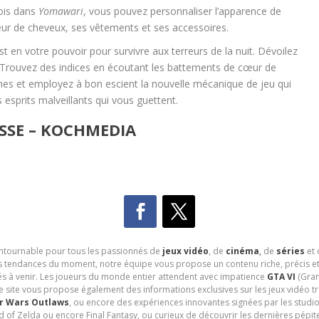
fois dans
Yomawari
, vous pouvez personnaliser l’apparence de
eur de cheveux, ses vêtements et ses accessoires.
est en votre pouvoir pour survivre aux terreurs de la nuit. Dévoilez
e. Trouvez des indices en écoutant les battements de cœur de
es et employez à bon escient la nouvelle mécanique de jeu qui
s esprits malveillants qui vous guettent.
SSE – KOCHMEDIA
contournable pour tous les passionnés de
jeux vidéo
, de
cinéma
,
de
séries
et 
les tendances du moment, notre équipe vous propose un contenu riche, précis et
és à venir. Les joueurs du monde entier attendent avec impatience
GTA VI
(Gran
e site vous propose également des informations exclusives sur les jeux vidéo 
r Wars Outlaws
, ou encore des expériences innovantes signées par les studi
d of Zelda ou encore Final Fantasy, ou curieux de découvrir les dernières pépit