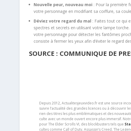
Nouvelle peur, nouveau moi
: Pour la première 
votre personnage en modifiant sa coiffure, sa coul
Déviez votre regard du mal
: Faites tout ce qui 
spectres et secrets en utilisant votre lampe torch
votre personnage pour détecter les fantômes proch
consiste à fermer les yeux afin d’éviter le regard de
SOURCE : COMMUNIQUE DE PRE
Depuis 2012, Actualitesjeuxvideo.fr est une source in
suivre l’actualité des grandes licences ou à découvrir 
rien des titres les plus emblématiques et des nouveaut
culte avec un monde ouvert encore plus immersif. Notr
pour The Elder Scrolls VI, des blockbusters tels que
Sta
cultes comme Call of Duty, Assassin’s Creed, The Legen