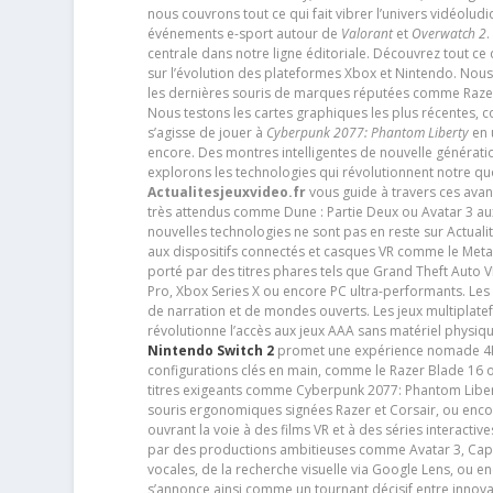
nous couvrons tout ce qui fait vibrer l’univers vidéol
événements e-sport autour de
Valorant
et
Overwatch 2
.
centrale dans notre ligne éditoriale. Découvrez tout ce
sur l’évolution des plateformes Xbox et Nintendo. Nou
les dernières souris de marques réputées comme Razer e
Nous testons les cartes graphiques les plus récentes,
s’agisse de jouer à
Cyberpunk 2077: Phantom Liberty
en u
encore. Des montres intelligentes de nouvelle génératio
explorons les technologies qui révolutionnent notre q
Actualitesjeuxvideo.fr
vous guide à travers ces avan
très attendus comme Dune : Partie Deux ou Avatar 3 a
nouvelles technologies ne sont pas en reste sur Actuali
aux dispositifs connectés et casques VR comme le Meta
porté par des titres phares tels que Grand Theft Auto
Pro, Xbox Series X ou encore PC ultra-performants. L
de narration et de mondes ouverts. Les jeux multiplatef
révolutionne l’accès aux jeux AAA sans matériel physiqu
Nintendo Switch 2
promet une expérience nomade 4K e
configurations clés en main, comme le Razer Blade 16 
titres exigeants comme Cyberpunk 2077: Phantom Libert
souris ergonomiques signées Razer et Corsair, ou encor
ouvrant la voie à des films VR et à des séries interact
par des productions ambitieuses comme Avatar 3, Capt
vocales, de la recherche visuelle via Google Lens, ou 
s’annonce ainsi comme un tournant décisif entre innov