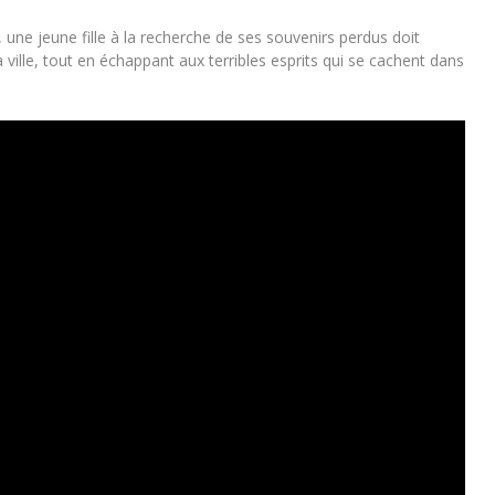
e, une jeune fille à la recherche de ses souvenirs perdus doit
 ville, tout en échappant aux terribles esprits qui se cachent dans