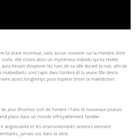
bre lui étant inconnue, sans aucun souvenir sur la manière dont
sortir, elle croise alors un mystérieux individu qui lui révèle
e aura besoin d’explorer les rues de sa ville durant la nuit, afin de
malveillants sont tapis dans l’ombre et la jeune fille devra
urvivre assez longtemps pour espérer briser la malédiction.
 de jeux d’horreur sort de l’ombre ! Fans et nouveaux joueurs
prend place dans un monde effroyablement familier.
e angoissante et les environnements sinistres viennent
rifiants, jamais vus dans la série.