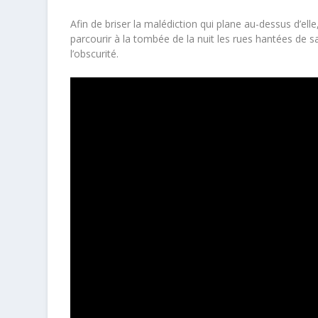
Afin de briser la malédiction qui plane au-dessus d’ell
parcourir à la tombée de la nuit les rues hantées de sa
l’obscurité.