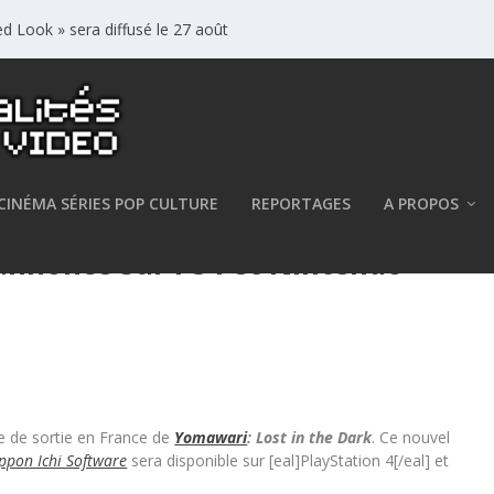
d Look » sera diffusé le 27 août
CINÉMA SÉRIES POP CULTURE
REPORTAGES
A PROPOS
annoncé sur PS4 et Nintendo
e de sortie en France de
Yomawari
: Lost in the Dark
. Ce nouvel
ppon Ichi Software
sera disponible sur [eal]PlayStation 4[/eal] et