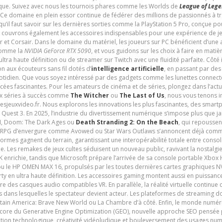
udique. Suivez avec nous les tournois phares comme les Worlds de
League of Leg
 Ce domaine en plein essor continue de fédérer des millions de passionnés à 
 qu’il faut savoir sur les dernières sorties comme la PlayStation 5 Pro, conçue 
s couvrons également les accessoires indispensables pour une expérience de je
t Corsair. Dans le domaine du matériel, les joueurs sur PC bénéficient d’une a
 comme la
NVIDIA GeForce RTX 5090
, et vous guidons sur les choix à faire en mati
ltra haute définition ou de streamer sur Twitch avec une fluidité parfaite. Côté
n aux écouteurs sans fil dotés d’
intelligence artificielle
, en passant par de
uotidien. Que vous soyez intéressé par des gadgets comme les lunettes connec
cées fascinantes. Pour les amateurs de cinéma et de séries, plongez dans l’actu
ux séries à succès comme
The Witcher
ou
The Last of Us
, nous vous tenons i
tesjeuxvideo.fr. Nous explorons les innovations les plus fascinantes, des smart
 Quest 3. En 2025, l’industrie du divertissement numérique s’impose plus que 
 VI, Doom: The Dark Ages ou
Death Stranding 2: On the Beach
, qui repoussen
es RPG d’envergure comme Avowed ou Star Wars Outlaws s’annoncent déjà comm
ormes gagnent du terrain, garantissant une interopérabilité totale entre consol
e. Les remakes de jeux cultes séduisent un nouveau public, ravivant la nostalgi
nrichie, tandis que Microsoft prépare l’arrivée de sa console portable Xbox H
ou le HP OMEN MAX 16, propulsés par les toutes dernières cartes graphiques NV
y en ultra haute définition. Les accessoires gaming montent aussi en puissanc
e des casques audio compatibles VR. En parallèle, la réalité virtuelle continu
ives dans lesquelles le spectateur devient acteur. Les plateformes de streaming 
ain America: Brave New World ou La Chambre d’à côté. Enfin, le monde numéri
encore du Generative Engine Optimization (GEO), nouvelle approche SEO pensée p
ation technologique, créativité vidéoludique et bouleversement des usages num