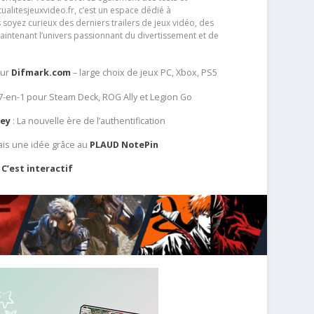
tualitesjeuxvideo.fr, c’est un espace dédié à
soyez curieux des derniers trailers de jeux vidéo, des
aintenant l’univers passionnant du divertissement et de
sur
Difmark.com
– large choix de jeux PC, Xbox, PS5
 7-en-1 pour Steam Deck, ROG Ally et Legion Go
Key
: La nouvelle ère de l’authentification
ais une idée grâce au
PLAUD NotePin
C’est interactif