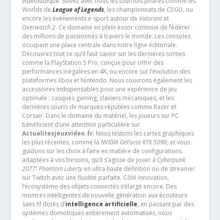
vidéoludique. Suivez avec nous les tournois phares comme les
Worlds de
League of Legends
, les championnats de
CS:GO
, ou
encore les événements e-sport autour de
Valorant
et
Overwatch 2
. Ce domaine en plein essor continue de fédérer
des millions de passionnés à travers le monde. Les consoles
occupent une place centrale dans notre ligne éditoriale.
Découvrez tout ce qu’il faut savoir sur les dernières sorties
comme la PlayStation 5 Pro, conçue pour offrir des
performances inégalées en 4K, ou encore sur l’évolution des
plateformes Xbox et Nintendo. Nous couvrons également les
accessoires indispensables pour une expérience de jeu
optimale : casques gaming, claviers mécaniques, et les
dernières souris de marques réputées comme Razer et
Corsair. Dans le domaine du matériel, les joueurs sur PC
bénéficient d’une attention particulière sur
Actualitesjeuxvideo.fr
. Nous testons les cartes graphiques
les plus récentes, comme la
NVIDIA GeForce RTX 5090
, et vous
guidons sur les choix à faire en matière de configurations
adaptées à vos besoins, qu’il s’agisse de jouer à
Cyberpunk
2077: Phantom Liberty
en ultra haute définition ou de streamer
sur Twitch avec une fluidité parfaite. Côté innovation,
l’écosystème des objets connectés s’élargit encore. Des
montres intelligentes de nouvelle génération aux écouteurs
sans fil dotés d’
intelligence artificielle
, en passant par des
systèmes domotiques entièrement automatisés, nous