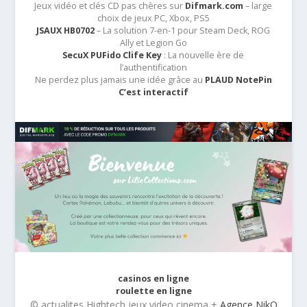
Jeux vidéo et clés CD pas chères sur
Difmark.com
– large
choix de jeux PC, Xbox, PS5
JSAUX HB0702
– La solution 7-en-1 pour Steam Deck, ROG
Ally et Legion Go
SecuX PUFido Clife Key
: La nouvelle ère de
l’authentification
Ne perdez plus jamais une idée grâce au
PLAUD NotePin
C’est interactif
casinos en ligne
roulette en ligne
© actualites Hightech jeux video cinema +
Agence NikO