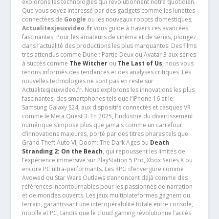
explorons les technologies qui révolutionnent notre quotidien.
Que vous soyez intéressé par des gadgets comme les lunettes
connectées de
Google
ou les nouveaux robots domestiques,
Actualitesjeuxvideo.fr
vous guide à travers ces avancées
fascinantes. Pour les amateurs de cinéma et de séries, plongez
dans l’actualité des productions les plus marquantes. Des films
très attendus comme Dune : Partie Deux ou Avatar 3 aux séries
à succès comme
The Witcher
ou
The Last of Us
, nous vous
tenons informés des tendances et des analyses critiques .Les
nouvelles technologies ne sont pas en reste sur
Actualitesjeuxvideo.fr. Nous explorons les innovations les plus
fascinantes, des smartphones tels que l’iPhone 16 et le
Samsung Galaxy S24, aux dispositifs connectés et casques VR
comme le Meta Quest 3. En 2025, l’industrie du divertissement
numérique s’impose plus que jamais comme un carrefour
d’innovations majeures, porté par des titres phares tels que
Grand Theft Auto VI, Doom: The Dark Ages ou
Death
Stranding 2: On the Beach
, qui repoussent les limites de
l’expérience immersive sur PlayStation 5 Pro, Xbox Series X ou
encore PC ultra-performants. Les RPG d’envergure comme
Avowed ou Star Wars Outlaws s’annoncent déjà comme des
références incontournables pour les passionnés de narration
et de mondes ouverts. Les jeux multiplateformes gagnent du
terrain, garantissant une interopérabilité totale entre console,
mobile et PC, tandis que le cloud gaming révolutionne l’accès