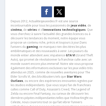
Depuis 2012, Actualitesjeuxvideo.fr est une source
incontournable pour tous les passionnés de
jeux vidéo
, de
cinéma
,
de
séries
et d’
innovations technologiques
. Que
vous cherchiez à suivre l’actualité des grandes licences ou à
découvrir les tendances du moment, notre équipe vous
propose un contenu riche, précis et toujours à jour.Dans
l’univers du
gaming
, ne manquez rien des titres les plus
emblématiques et des nouveautés à venir. Les joueurs du
monde entier attendent avec impatience
GTA VI
(Grand Theft
Auto), qui promet de révolutionner la franchise culte avec un
monde ouvert encore plus immersif. Notre site vous propose
également des informations exclusives sur les jeux vidéo très
attendus en 2025, comme de nouvelles aventures pour The
Elder Scrolls VI, des blockbusters tels que
Star Wars
Outlaws
, ou encore des expériences innovantes signées par
les studios indépendants. Que vous soyez fan de franchises
cultes comme Call of Duty, Assassin’s Creed, The Legend of
Zelda ou encore Final Fantasy, ou curieux de découvrir les
dernières pépites indépendantes telles que Hollow Knight ou
Celeste, nous couvrons tout ce qui fait vibrer l’univers