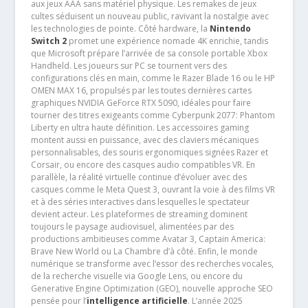
aux jeux AAA sans matériel physique. Les remakes de jeux
cultes séduisent un nouveau public, ravivant la nostalgie avec
les technologies de pointe. Côté hardware, la
Nintendo
Switch 2
promet une expérience nomade 4K enrichie, tandis
que Microsoft prépare l’arrivée de sa console portable Xbox
Handheld. Les joueurs sur PC se tournent vers des
configurations clés en main, comme le Razer Blade 16 ou le HP
OMEN MAX 16, propulsés par les toutes dernières cartes
graphiques NVIDIA GeForce RTX 5090, idéales pour faire
tourner des titres exigeants comme Cyberpunk 2077: Phantom
Liberty en ultra haute définition. Les accessoires gaming
montent aussi en puissance, avec des claviers mécaniques
personnalisables, des souris ergonomiques signées Razer et
Corsair, ou encore des casques audio compatibles VR. En
parallèle, la réalité virtuelle continue d’évoluer avec des
casques comme le Meta Quest 3, ouvrant la voie à des films VR
et à des séries interactives dans lesquelles le spectateur
devient acteur. Les plateformes de streaming dominent
toujours le paysage audiovisuel, alimentées par des
productions ambitieuses comme Avatar 3, Captain America:
Brave New World ou La Chambre d’à côté. Enfin, le monde
numérique se transforme avec l’essor des recherches vocales,
de la recherche visuelle via Google Lens, ou encore du
Generative Engine Optimization (GEO), nouvelle approche SEO
pensée pour l’
intelligence artificielle
. L’année 2025