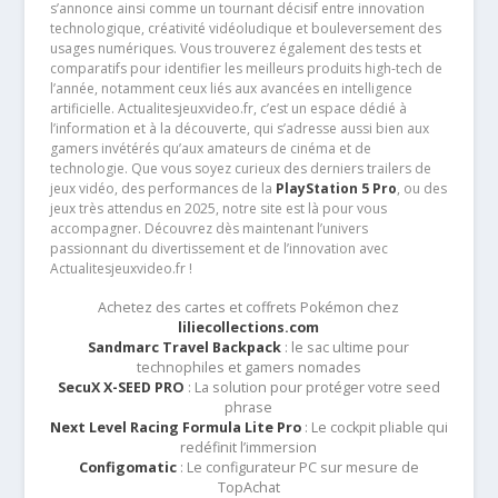
s’annonce ainsi comme un tournant décisif entre innovation
technologique, créativité vidéoludique et bouleversement des
usages numériques. Vous trouverez également des tests et
comparatifs pour identifier les meilleurs produits high-tech de
l’année, notamment ceux liés aux avancées en intelligence
artificielle. Actualitesjeuxvideo.fr, c’est un espace dédié à
l’information et à la découverte, qui s’adresse aussi bien aux
gamers invétérés qu’aux amateurs de cinéma et de
technologie. Que vous soyez curieux des derniers trailers de
jeux vidéo, des performances de la
PlayStation 5 Pro
, ou des
jeux très attendus en 2025, notre site est là pour vous
accompagner. Découvrez dès maintenant l’univers
passionnant du divertissement et de l’innovation avec
Actualitesjeuxvideo.fr !
Achetez des cartes et coffrets Pokémon chez
liliecollections.com
Sandmarc Travel Backpack
: le sac ultime pour
technophiles et gamers nomades
SecuX X-SEED PRO
: La solution pour protéger votre seed
phrase
Next Level Racing Formula Lite Pro
: Le cockpit pliable qui
redéfinit l’immersion
Configomatic
: Le configurateur PC sur mesure de
TopAchat