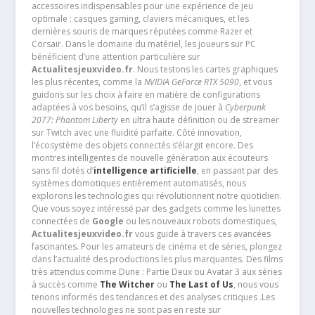
accessoires indispensables pour une expérience de jeu
optimale : casques gaming, claviers mécaniques, et les
dernières souris de marques réputées comme Razer et
Corsair. Dans le domaine du matériel, les joueurs sur PC
bénéficient d’une attention particulière sur
Actualitesjeuxvideo.fr
. Nous testons les cartes graphiques
les plus récentes, comme la
NVIDIA GeForce RTX 5090
, et vous
guidons sur les choix à faire en matière de configurations
adaptées à vos besoins, qu’il s’agisse de jouer à
Cyberpunk
2077: Phantom Liberty
en ultra haute définition ou de streamer
sur Twitch avec une fluidité parfaite. Côté innovation,
l’écosystème des objets connectés s’élargit encore. Des
montres intelligentes de nouvelle génération aux écouteurs
sans fil dotés d’
intelligence artificielle
, en passant par des
systèmes domotiques entièrement automatisés, nous
explorons les technologies qui révolutionnent notre quotidien.
Que vous soyez intéressé par des gadgets comme les lunettes
connectées de
Google
ou les nouveaux robots domestiques,
Actualitesjeuxvideo.fr
vous guide à travers ces avancées
fascinantes. Pour les amateurs de cinéma et de séries, plongez
dans l’actualité des productions les plus marquantes. Des films
très attendus comme Dune : Partie Deux ou Avatar 3 aux séries
à succès comme
The Witcher
ou
The Last of Us
, nous vous
tenons informés des tendances et des analyses critiques .Les
nouvelles technologies ne sont pas en reste sur