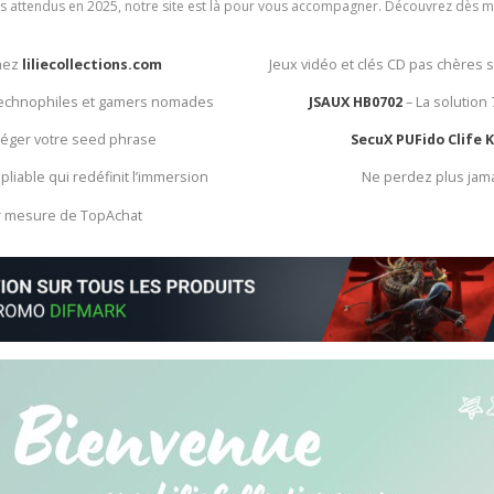
rès attendus en 2025, notre site est là pour vous accompagner. Découvrez dès m
chez
liliecollections.com
Jeux vidéo et clés CD pas chères 
 technophiles et gamers nomades
JSAUX HB0702
– La solution
otéger votre seed phrase
SecuX PUFido Clife 
 pliable qui redéfinit l’immersion
Ne perdez plus jam
ur mesure de TopAchat