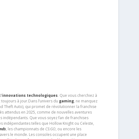
d’
innovations technologiques
. Que vous cherchiez à
 toujours à jour.Dans l’univers du
gaming
, ne manquez
d Theft Auto), qui promet de révolutionner la franchise
très attendus en 2025, comme de nouvelles aventures
os indépendants. Que vous soyez fan de franchises
es indépendantes telles que Hollow Knight ou Celeste,
ends
, les championnats de
CS:GO
, ou encore les
travers le monde. Les consoles occupent une place