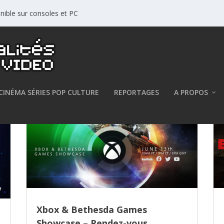
nible sur consoles et PC
CINÉMA SÉRIES POP CULTURE
REPORTAGES
A PROPOS
Xbox & Bethesda Games
Showcase – Rendez-vous