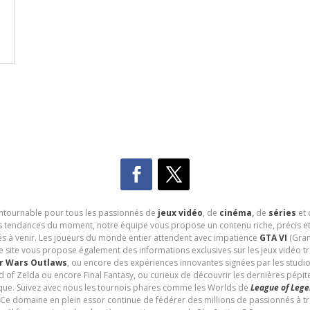
contournable pour tous les passionnés de
jeux vidéo
, de
cinéma
,
de
séries
et 
les tendances du moment, notre équipe vous propose un contenu riche, précis et
és à venir. Les joueurs du monde entier attendent avec impatience
GTA VI
(Gran
e site vous propose également des informations exclusives sur les jeux vidéo 
r Wars Outlaws
, ou encore des expériences innovantes signées par les studi
d of Zelda ou encore Final Fantasy, ou curieux de découvrir les dernières pépit
udique. Suivez avec nous les tournois phares comme les Worlds de
League of Leg
 Ce domaine en plein essor continue de fédérer des millions de passionnés à 