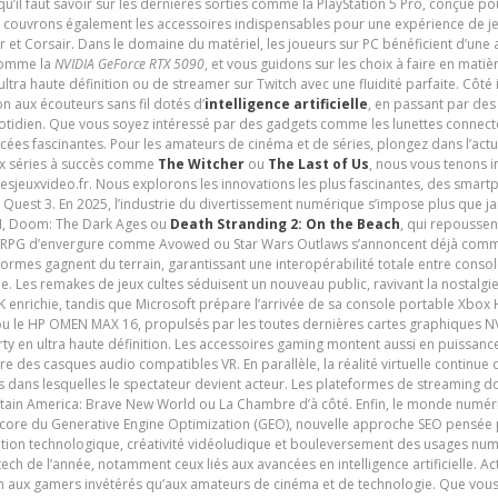
 qu’il faut savoir sur les dernières sorties comme la PlayStation 5 Pro, conçue 
s couvrons également les accessoires indispensables pour une expérience de je
t Corsair. Dans le domaine du matériel, les joueurs sur PC bénéficient d’une a
 comme la
NVIDIA GeForce RTX 5090
, et vous guidons sur les choix à faire en mati
ltra haute définition ou de streamer sur Twitch avec une fluidité parfaite. Côté
n aux écouteurs sans fil dotés d’
intelligence artificielle
, en passant par de
uotidien. Que vous soyez intéressé par des gadgets comme les lunettes connec
cées fascinantes. Pour les amateurs de cinéma et de séries, plongez dans l’actu
ux séries à succès comme
The Witcher
ou
The Last of Us
, nous vous tenons i
tesjeuxvideo.fr. Nous explorons les innovations les plus fascinantes, des smart
 Quest 3. En 2025, l’industrie du divertissement numérique s’impose plus que 
 VI, Doom: The Dark Ages ou
Death Stranding 2: On the Beach
, qui repoussen
es RPG d’envergure comme Avowed ou Star Wars Outlaws s’annoncent déjà comm
ormes gagnent du terrain, garantissant une interopérabilité totale entre consol
e. Les remakes de jeux cultes séduisent un nouveau public, ravivant la nostalgi
nrichie, tandis que Microsoft prépare l’arrivée de sa console portable Xbox H
ou le HP OMEN MAX 16, propulsés par les toutes dernières cartes graphiques NV
y en ultra haute définition. Les accessoires gaming montent aussi en puissanc
e des casques audio compatibles VR. En parallèle, la réalité virtuelle continu
ives dans lesquelles le spectateur devient acteur. Les plateformes de streaming 
ain America: Brave New World ou La Chambre d’à côté. Enfin, le monde numéri
encore du Generative Engine Optimization (GEO), nouvelle approche SEO pensée p
ation technologique, créativité vidéoludique et bouleversement des usages num
ech de l’année, notamment ceux liés aux avancées en intelligence artificielle. Ac
ien aux gamers invétérés qu’aux amateurs de cinéma et de technologie. Que vous 