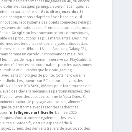
pour offrir des performances inégalées en 4K, ou encore
u optimale : casques gaming, claviers mécaniques, et
ttention particulière sur
Actualitesjeuxvideo.fr
.
ère de configurations adaptées à vos besoins, qu’il
 innovation, l’écosystème des objets connectés s’élargit
s systèmes domotiques entièrement automatisés, nous
tées de
Google
ou les nouveaux robots domestiques,
alité des productions les plus marquantes. Des films
nformés des tendances et des analyses critiques .Les
phones tels que l’iPhone 16 et le Samsung Galaxy S24,
jamais comme un carrefour d’innovations majeures,
t les limites de l’expérience immersive sur PlayStation 5
e des références incontournables pour les passionnés
e, mobile et PC, tandis que le cloud gaming
e avec les technologies de pointe. Côté hardware, la
andheld. Les joueurs sur PC se tournent vers des
IDIA GeForce RTX 5090, idéales pour faire tourner des
e, avec des claviers mécaniques personnalisables, des
e d’évoluer avec des casques comme le Meta Quest 3,
dominent toujours le paysage audiovisuel, alimentées
que se transforme avec l’essor des recherches
our l’
intelligence artificielle
. L’année 2025
ériques. Vous trouverez également des tests et
tualitesjeuxvideo.fr, c’est un espace dédié à
soyez curieux des derniers trailers de jeux vidéo, des