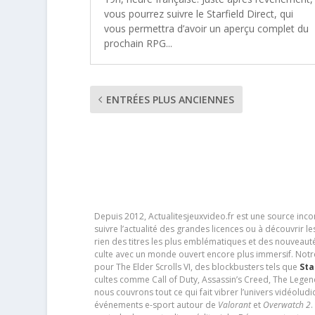
vous pourrez suivre le Starfield Direct, qui
vous permettra d’avoir un aperçu complet du
prochain RPG...
ENTRÉES PLUS ANCIENNES
Depuis 2012, Actualitesjeuxvideo.fr est une source in
suivre l’actualité des grandes licences ou à découvrir 
rien des titres les plus emblématiques et des nouveaut
culte avec un monde ouvert encore plus immersif. Notr
pour The Elder Scrolls VI, des blockbusters tels que
Sta
cultes comme Call of Duty, Assassin’s Creed, The Legen
nous couvrons tout ce qui fait vibrer l’univers vidéol
événements e-sport autour de
Valorant
et
Overwatch 2
.