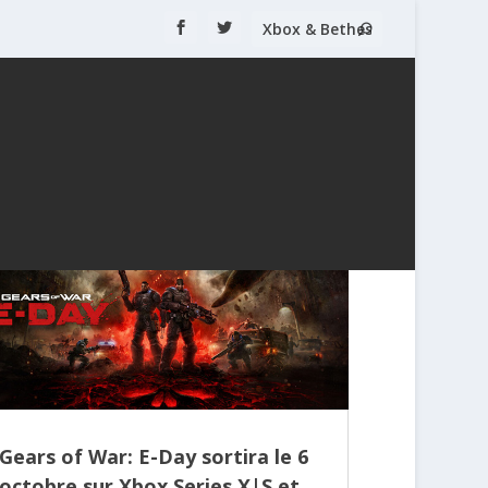
Gears of War: E-Day sortira le 6
octobre sur Xbox Series X|S et