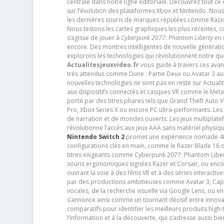
centrale dans notre ligne éditoriale. Découvrez tout ce
sur l’évolution des plateformes Xbox et Nintendo. Nou
les dernières souris de marques réputées comme Razer e
Nous testons les cartes graphiques les plus récentes,
s’agisse de jouer à
Cyberpunk 2077: Phantom Liberty
en u
encore. Des montres intelligentes de nouvelle génératio
explorons les technologies qui révolutionnent notre q
Actualitesjeuxvideo.fr
vous guide à travers ces avan
très attendus comme Dune : Partie Deux ou Avatar 3 a
nouvelles technologies ne sont pas en reste sur Actuali
aux dispositifs connectés et casques VR comme le Meta
porté par des titres phares tels que Grand Theft Auto
Pro, Xbox Series X ou encore PC ultra-performants. L
de narration et de mondes ouverts. Les jeux multiplatef
révolutionne l’accès aux jeux AAA sans matériel physiqu
Nintendo Switch 2
promet une expérience nomade 4K e
configurations clés en main, comme le Razer Blade 16 
titres exigeants comme Cyberpunk 2077: Phantom Libert
souris ergonomiques signées Razer et Corsair, ou encor
ouvrant la voie à des films VR et à des séries interact
par des productions ambitieuses comme Avatar 3, Capt
vocales, de la recherche visuelle via Google Lens, ou 
s’annonce ainsi comme un tournant décisif entre innov
comparatifs pour identifier les meilleurs produits high-t
l’information et à la découverte, qui s’adresse aussi b