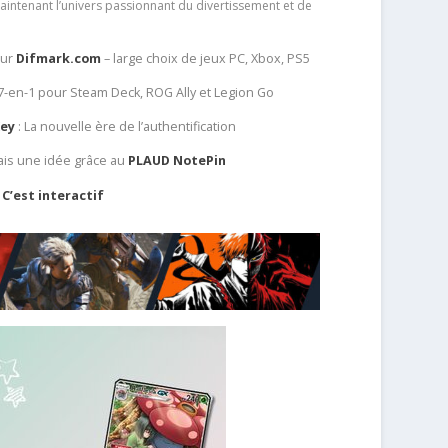
aintenant l’univers passionnant du divertissement et de
sur
Difmark.com
– large choix de jeux PC, Xbox, PS5
 7-en-1 pour Steam Deck, ROG Ally et Legion Go
Key
: La nouvelle ère de l’authentification
ais une idée grâce au
PLAUD NotePin
C’est interactif