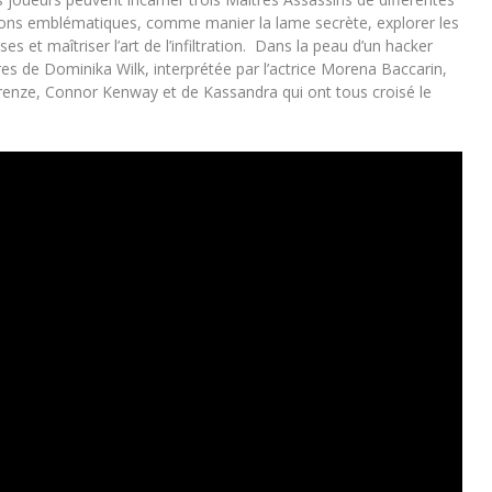
tions emblématiques, comme manier la lame secrète, explorer les
es et maîtriser l’art de l’infiltration. Dans la peau d’un hacker
rdres de Dominika Wilk, interprétée par l’actrice Morena Baccarin,
Firenze, Connor Kenway et de Kassandra qui ont tous croisé le