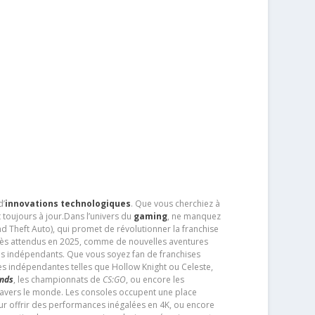
d’
innovations technologiques
. Que vous cherchiez à
 toujours à jour.Dans l’univers du
gaming
, ne manquez
d Theft Auto), qui promet de révolutionner la franchise
très attendus en 2025, comme de nouvelles aventures
os indépendants. Que vous soyez fan de franchises
es indépendantes telles que Hollow Knight ou Celeste,
ends
, les championnats de
CS:GO
, ou encore les
travers le monde. Les consoles occupent une place
pour offrir des performances inégalées en 4K, ou encore