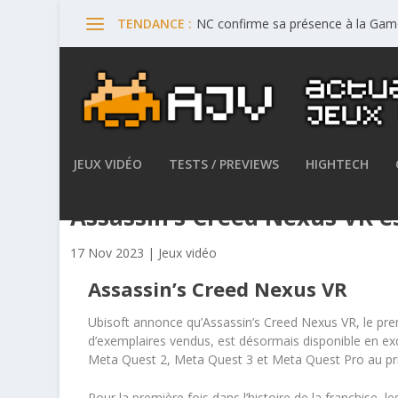
NC confirme sa présence à la Ga
TENDANCE :
JEUX VIDÉO
TESTS / PREVIEWS
HIGHTECH
Assassin’s Creed Nexus VR e
17 Nov 2023
|
Jeux vidéo
Assassin’s Creed Nexus VR
Ubisoft annonce qu’Assassin’s Creed Nexus VR, le prem
d’exemplaires vendus, est désormais disponible en exc
Meta Quest 2, Meta Quest 3 et Meta Quest Pro au prix
Pour la première fois dans l’histoire de la franchise, 