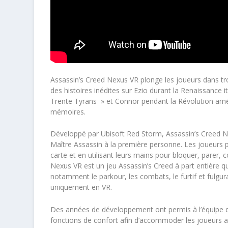
Assassin’s Creed Nexus VR plonge les joueurs dans tr
des histoires inédites sur Ezio durant la Renaissance
Trente Tyrans » et Connor pendant la Révolution améri
mémoires.
Développé par Ubisoft Red Storm, Assassin’s Creed Ne
Maître Assassin à la première personne. Les joueurs p
carte et en utilisant leurs mains pour bloquer, parer,
Nexus VR est un jeu Assassin’s Creed à part entière q
notamment le parkour, les combats, le furtif et fulgura
uniquement en VR.
Des années de développement ont permis à l’équipe d
fonctions de confort afin d’accommoder les joueurs aya