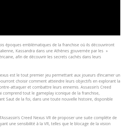
ois époques emblématiques de la franchise où ils découvriront
 italienne, Kassandra dans une Athènes gouvernée par les »
caine, afin de découvrir les secrets cachés dans leurs
xus est le tout premier jeu permettant aux joueurs d’incarner un
ourront choisir comment atteindre leurs objectifs en explorant la
 contre-attaquer et combattre leurs ennemis. Assassin’s Creed
ui comprend tout le gameplay iconique de la franchise,
nt Saut de la foi, dans une toute nouvelle histoire, disponible
’Assassin’s Creed Nexus VR de proposer une suite complète de
nt une sensibilité à la VR, telles que le blocage de la vision