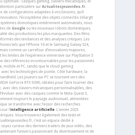
u optimale : casques gaming, claviers mécaniques, et
ttention particulière sur
Actualitesjeuxvideo.fr
.
ère de configurations adaptées à vos besoins, qu’il
 innovation, l’écosystème des objets connectés s’élargit
s systèmes domotiques entièrement automatisés, nous
tées de
Google
ou les nouveaux robots domestiques,
alité des productions les plus marquantes. Des films
nformés des tendances et des analyses critiques .Les
phones tels que l’iPhone 16 et le Samsung Galaxy S24,
jamais comme un carrefour d’innovations majeures,
t les limites de l’expérience immersive sur PlayStation 5
e des références incontournables pour les passionnés
e, mobile et PC, tandis que le cloud gaming
e avec les technologies de pointe. Côté hardware, la
andheld. Les joueurs sur PC se tournent vers des
IDIA GeForce RTX 5090, idéales pour faire tourner des
e, avec des claviers mécaniques personnalisables, des
e d’évoluer avec des casques comme le Meta Quest 3,
dominent toujours le paysage audiovisuel, alimentées
que se transforme avec l’essor des recherches
our l’
intelligence artificielle
. L’année 2025
ériques. Vous trouverez également des tests et
tualitesjeuxvideo.fr, c’est un espace dédié à
soyez curieux des derniers trailers de jeux vidéo, des
aintenant l’univers passionnant du divertissement et de