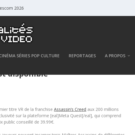
mescom 2026
CINÉMA SÉRIES POP CULTURE
REPORTAGES
A PROPOS
st disponible
ier titre VR de la franchise
Assassin’s Creed
aux 200 millions
lusivité sur la plateforme [eal]Meta Quest[/eal], qui comprend
 public conseillé de 39.99€.
les joueurs peuvent incarner trois Maîtres Assassins de différentes