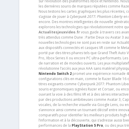
sur l’évolution des plateformes Xbox et Nintendo. Nou
les dernières souris de marques réputées comme Razer e
Nous testons les cartes graphiques les plus récentes,
s’agisse de jouer à
Cyberpunk 2077: Phantom Liberty
en u
encore. Des montres intelligentes de nouvelle génératio
explorons les technologies qui révolutionnent notre q
Actualitesjeuxvideo.fr
vous guide à travers ces avan
très attendus comme Dune : Partie Deux ou Avatar 3 a
nouvelles technologies ne sont pas en reste sur Actuali
aux dispositifs connectés et casques VR comme le Meta
porté par des titres phares tels que Grand Theft Auto
Pro, Xbox Series X ou encore PC ultra-performants. L
de narration et de mondes ouverts. Les jeux multiplatef
révolutionne l’accès aux jeux AAA sans matériel physiqu
Nintendo Switch 2
promet une expérience nomade 4K e
configurations clés en main, comme le Razer Blade 16 
titres exigeants comme Cyberpunk 2077: Phantom Libert
souris ergonomiques signées Razer et Corsair, ou encor
ouvrant la voie à des films VR et à des séries interact
par des productions ambitieuses comme Avatar 3, Capt
vocales, de la recherche visuelle via Google Lens, ou 
s’annonce ainsi comme un tournant décisif entre innov
comparatifs pour identifier les meilleurs produits high-t
l’information et à la découverte, qui s’adresse aussi b
performances de la
PlayStation 5 Pro
, ou des jeux t