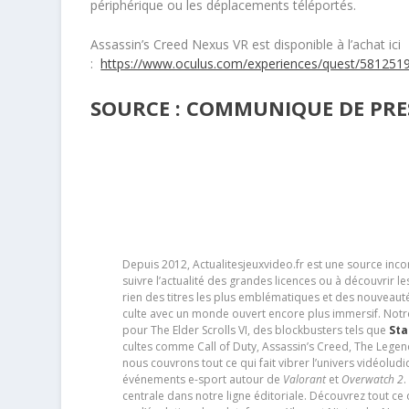
périphérique ou les déplacements téléportés.
Assassin’s Creed Nexus VR est disponible à l’achat ici
:
https://www.oculus.com/experiences/quest/58125
SOURCE : COMMUNIQUE DE PRES
Depuis 2012, Actualitesjeuxvideo.fr est une source in
suivre l’actualité des grandes licences ou à découvrir 
rien des titres les plus emblématiques et des nouveaut
culte avec un monde ouvert encore plus immersif. Notr
pour The Elder Scrolls VI, des blockbusters tels que
Sta
cultes comme Call of Duty, Assassin’s Creed, The Legen
nous couvrons tout ce qui fait vibrer l’univers vidéol
événements e-sport autour de
Valorant
et
Overwatch 2
.
centrale dans notre ligne éditoriale. Découvrez tout ce