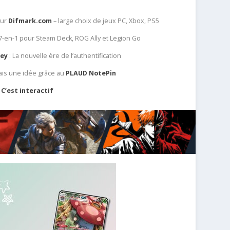
sur
Difmark.com
– large choix de jeux PC, Xbox, PS5
 7-en-1 pour Steam Deck, ROG Ally et Legion Go
Key
: La nouvelle ère de l’authentification
ais une idée grâce au
PLAUD NotePin
C’est interactif