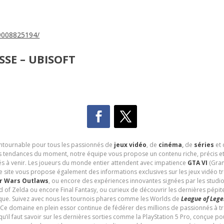
19008825194/
SE – UBISOFT
contournable pour tous les passionnés de
jeux vidéo
, de
cinéma
,
de
séries
et 
les tendances du moment, notre équipe vous propose un contenu riche, précis et
és à venir. Les joueurs du monde entier attendent avec impatience
GTA VI
(Gran
e site vous propose également des informations exclusives sur les jeux vidéo 
r Wars Outlaws
, ou encore des expériences innovantes signées par les studi
d of Zelda ou encore Final Fantasy, ou curieux de découvrir les dernières pépit
udique. Suivez avec nous les tournois phares comme les Worlds de
League of Leg
 Ce domaine en plein essor continue de fédérer des millions de passionnés à 
 qu’il faut savoir sur les dernières sorties comme la PlayStation 5 Pro, conçue 