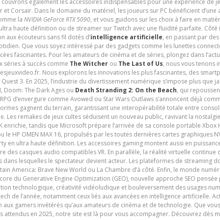
s couvrons également les accessoires indispensables pour une expérience de je
t Corsair. Dans le domaine du matériel, les joueurs sur PC bénéficient d’une a
 comme la
NVIDIA GeForce RTX 5090
, et vous guidons sur les choix à faire en mati
ltra haute définition ou de streamer sur Twitch avec une fluidité parfaite. Côté
n aux écouteurs sans fil dotés d’
intelligence artificielle
, en passant par de
uotidien. Que vous soyez intéressé par des gadgets comme les lunettes connec
cées fascinantes. Pour les amateurs de cinéma et de séries, plongez dans l’actu
ux séries à succès comme
The Witcher
ou
The Last of Us
, nous vous tenons i
tesjeuxvideo.fr. Nous explorons les innovations les plus fascinantes, des smart
 Quest 3. En 2025, l’industrie du divertissement numérique s’impose plus que 
 VI, Doom: The Dark Ages ou
Death Stranding 2: On the Beach
, qui repoussen
es RPG d’envergure comme Avowed ou Star Wars Outlaws s’annoncent déjà comm
ormes gagnent du terrain, garantissant une interopérabilité totale entre consol
e. Les remakes de jeux cultes séduisent un nouveau public, ravivant la nostalgi
nrichie, tandis que Microsoft prépare l’arrivée de sa console portable Xbox H
ou le HP OMEN MAX 16, propulsés par les toutes dernières cartes graphiques NV
y en ultra haute définition. Les accessoires gaming montent aussi en puissanc
e des casques audio compatibles VR. En parallèle, la réalité virtuelle continu
ives dans lesquelles le spectateur devient acteur. Les plateformes de streaming 
ain America: Brave New World ou La Chambre d’à côté. Enfin, le monde numéri
encore du Generative Engine Optimization (GEO), nouvelle approche SEO pensée p
ation technologique, créativité vidéoludique et bouleversement des usages num
ech de l’année, notamment ceux liés aux avancées en intelligence artificielle. Ac
ien aux gamers invétérés qu’aux amateurs de cinéma et de technologie. Que vous 
rès attendus en 2025, notre site est là pour vous accompagner. Découvrez dès m