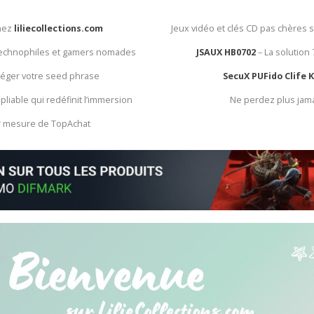
chez
liliecollections.com
Jeux vidéo et clés CD pas chères 
 technophiles et gamers nomades
JSAUX HB0702
– La solution
otéger votre seed phrase
SecuX PUFido Clife 
 pliable qui redéfinit l’immersion
Ne perdez plus jam
ur mesure de TopAchat