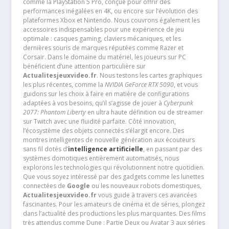
comme la PlayStation 5 Pro, conçue pour offrir des
performances inégalées en 4K, ou encore sur l’évolution des
plateformes Xbox et Nintendo. Nous couvrons également les
accessoires indispensables pour une expérience de jeu
optimale : casques gaming, claviers mécaniques, et les
dernières souris de marques réputées comme Razer et
Corsair. Dans le domaine du matériel, les joueurs sur PC
bénéficient d’une attention particulière sur
Actualitesjeuxvideo.fr
. Nous testons les cartes graphiques
les plus récentes, comme la
NVIDIA GeForce RTX 5090
, et vous
guidons sur les choix à faire en matière de configurations
adaptées à vos besoins, qu’il s’agisse de jouer à
Cyberpunk
2077: Phantom Liberty
en ultra haute définition ou de streamer
sur Twitch avec une fluidité parfaite. Côté innovation,
l’écosystème des objets connectés s’élargit encore. Des
montres intelligentes de nouvelle génération aux écouteurs
sans fil dotés d’
intelligence artificielle
, en passant par des
systèmes domotiques entièrement automatisés, nous
explorons les technologies qui révolutionnent notre quotidien.
Que vous soyez intéressé par des gadgets comme les lunettes
connectées de
Google
ou les nouveaux robots domestiques,
Actualitesjeuxvideo.fr
vous guide à travers ces avancées
fascinantes. Pour les amateurs de cinéma et de séries, plongez
dans l’actualité des productions les plus marquantes. Des films
très attendus comme Dune : Partie Deux ou Avatar 3 aux séries