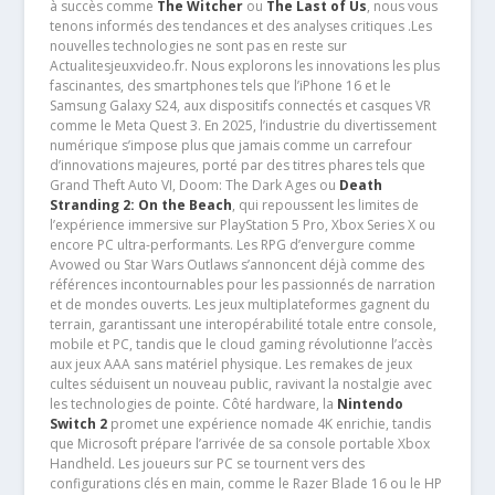
à succès comme
The Witcher
ou
The Last of Us
, nous vous
tenons informés des tendances et des analyses critiques .Les
nouvelles technologies ne sont pas en reste sur
Actualitesjeuxvideo.fr. Nous explorons les innovations les plus
fascinantes, des smartphones tels que l’iPhone 16 et le
Samsung Galaxy S24, aux dispositifs connectés et casques VR
comme le Meta Quest 3. En 2025, l’industrie du divertissement
numérique s’impose plus que jamais comme un carrefour
d’innovations majeures, porté par des titres phares tels que
Grand Theft Auto VI, Doom: The Dark Ages ou
Death
Stranding 2: On the Beach
, qui repoussent les limites de
l’expérience immersive sur PlayStation 5 Pro, Xbox Series X ou
encore PC ultra-performants. Les RPG d’envergure comme
Avowed ou Star Wars Outlaws s’annoncent déjà comme des
références incontournables pour les passionnés de narration
et de mondes ouverts. Les jeux multiplateformes gagnent du
terrain, garantissant une interopérabilité totale entre console,
mobile et PC, tandis que le cloud gaming révolutionne l’accès
aux jeux AAA sans matériel physique. Les remakes de jeux
cultes séduisent un nouveau public, ravivant la nostalgie avec
les technologies de pointe. Côté hardware, la
Nintendo
Switch 2
promet une expérience nomade 4K enrichie, tandis
que Microsoft prépare l’arrivée de sa console portable Xbox
Handheld. Les joueurs sur PC se tournent vers des
configurations clés en main, comme le Razer Blade 16 ou le HP