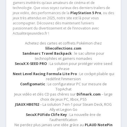
gamers invétérés qu’aux amateurs de cinéma et de
technologie. Que vous soyez curieux des derniers trailers de
jeux vidéo, des performances de la
PlayStation 5 Pro
, ou des
jeux très attendus en 2025, notre site est là pour vous
accompagner. Découvrez dès maintenant l’univers
passionnant du divertissement et de l’innovation avec
Actualitesjeuxvideo.fr !
Achetez des cartes et coffrets Pokémon chez
liliecollections.com
Sandmarc Travel Backpack
: le sac ultime pour
technophiles et gamers nomades
SecuX X-SEED PRO
: La solution pour protéger votre seed
phrase
Next Level Racing Formula Lite Pro
: Le cockpit pliable qui
redéfinit l’immersion
Configomatic
: Le configurateur PC sur mesure de
TopAchat
Jeux vidéo et clés CD pas chères sur
Difmark.com
– large
choix de jeux PC, Xbox, PS5
JSAUX HB0702
– La solution 7-en-1 pour Steam Deck, ROG
Ally et Legion Go
SecuX PUFido Clife Key
: La nouvelle ère de
l’authentification
Ne perdez plus jamais une idée grâce au
PLAUD NotePin