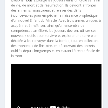
Blasphemous
2 plonge les joueurs dans un cycle sans fin
de vie, de mort et de résurrection. Ils devront affronter
des ennemis monstrueux et relever des défis
inconcevables pour empêcher la naissance prophétique
d’un nouvel Enfant du Miracle. Avec trois armes uniques à
acquérir et à maîtriser, ainsi qu’un ensemble de
compétences amélioré, les joueurs devront utiliser ces
nouveaux outils pour survivre et explorer une terre bien
décidée à les renvoyer dans la tombe, tout en collectant
des morceaux de l’histoire, en découvrant des secrets
oubliés depuis longtemps et en évitant l’étreinte finale de
la mort.