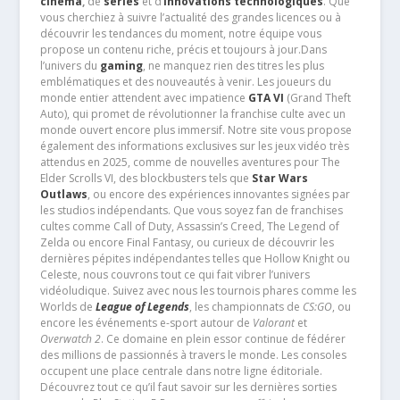
cinéma
,
de
séries
et d’
innovations technologiques
. Que
vous cherchiez à suivre l’actualité des grandes licences ou à
découvrir les tendances du moment, notre équipe vous
propose un contenu riche, précis et toujours à jour.Dans
l’univers du
gaming
, ne manquez rien des titres les plus
emblématiques et des nouveautés à venir. Les joueurs du
monde entier attendent avec impatience
GTA VI
(Grand Theft
Auto), qui promet de révolutionner la franchise culte avec un
monde ouvert encore plus immersif. Notre site vous propose
également des informations exclusives sur les jeux vidéo très
attendus en 2025, comme de nouvelles aventures pour The
Elder Scrolls VI, des blockbusters tels que
Star Wars
Outlaws
, ou encore des expériences innovantes signées par
les studios indépendants. Que vous soyez fan de franchises
cultes comme Call of Duty, Assassin’s Creed, The Legend of
Zelda ou encore Final Fantasy, ou curieux de découvrir les
dernières pépites indépendantes telles que Hollow Knight ou
Celeste, nous couvrons tout ce qui fait vibrer l’univers
vidéoludique. Suivez avec nous les tournois phares comme les
Worlds de
League of Legends
, les championnats de
CS:GO
, ou
encore les événements e-sport autour de
Valorant
et
Overwatch 2
. Ce domaine en plein essor continue de fédérer
des millions de passionnés à travers le monde. Les consoles
occupent une place centrale dans notre ligne éditoriale.
Découvrez tout ce qu’il faut savoir sur les dernières sorties