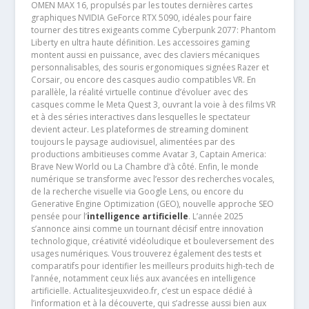
OMEN MAX 16, propulsés par les toutes dernières cartes
graphiques NVIDIA GeForce RTX 5090, idéales pour faire
tourner des titres exigeants comme Cyberpunk 2077: Phantom
Liberty en ultra haute définition. Les accessoires gaming
montent aussi en puissance, avec des claviers mécaniques
personnalisables, des souris ergonomiques signées Razer et
Corsair, ou encore des casques audio compatibles VR. En
parallèle, la réalité virtuelle continue d’évoluer avec des
casques comme le Meta Quest 3, ouvrant la voie à des films VR
et à des séries interactives dans lesquelles le spectateur
devient acteur. Les plateformes de streaming dominent
toujours le paysage audiovisuel, alimentées par des
productions ambitieuses comme Avatar 3, Captain America:
Brave New World ou La Chambre d’à côté. Enfin, le monde
numérique se transforme avec l’essor des recherches vocales,
de la recherche visuelle via Google Lens, ou encore du
Generative Engine Optimization (GEO), nouvelle approche SEO
pensée pour l’
intelligence artificielle
. L’année 2025
s’annonce ainsi comme un tournant décisif entre innovation
technologique, créativité vidéoludique et bouleversement des
usages numériques. Vous trouverez également des tests et
comparatifs pour identifier les meilleurs produits high-tech de
l’année, notamment ceux liés aux avancées en intelligence
artificielle. Actualitesjeuxvideo.fr, c’est un espace dédié à
l’information et à la découverte, qui s’adresse aussi bien aux