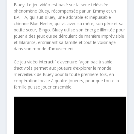
Bluey: Le jeu vidéo
est basé sur la série télévisée
phénomène Bluey, récompensée par un Emmy et un
BAFTA, qui suit
Bluey
, une adorable et inépuisable
chienne Blue Heeler, qui vit avec sa mère, son père et sa
petite sœur, Bingo. Bluey utilise son énergie illimitée pour
jouer à des jeux qui se déroulent de manière imprévisible
et hilarante, entraînant sa famille et tout le voisinage
dans son monde d’amusement.
Ce jeu vidéo interactif d’aventure façon bac à sable
d’activités permet aux joueurs d’explorer le monde
merveilleux de
Bluey
pour la toute première fois, en
coopération locale à quatre joueurs, pour que toute la
famille puisse jouer ensemble.