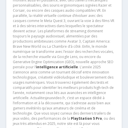
montent aussi en puissance, avec des claviers mécaniques
personnalisables, des souris ergonomiques signées Razer et
Corsair, ou encore des casques audio compatibles VR. En
parallèle, la réalité virtuelle continue d’évoluer avec des
casques comme le Meta Quest 3, ouvrant la voie à des films VR
et à des séries interactives dans lesquelles le spectateur
devient acteur. Les plateformes de streaming dominent
toujours le paysage audiovisuel, alimentées par des
productions ambitieuses comme Avatar 3, Captain America:
Brave New World ou La Chambre d’à côté. Enfin, le monde
numérique se transforme avec l’essor des recherches vocales,
de la recherche visuelle via Google Lens, ou encore du
Generative Engine Optimization (GEO), nouvelle approche SEO
pensée pour l’
intelligence artificielle
. L’année 2025
s’annonce ainsi comme un tournant décisif entre innovation
technologique, créativité vidéoludique et bouleversement des
usages numériques. Vous trouverez également des tests et
comparatifs pour identifier les meilleurs produits high-tech de
l’année, notamment ceux liés aux avancées en intelligence
artificielle. Actualitesjeuxvideo.fr, c’est un espace dédié à
l’information et à la découverte, qui s’adresse aussi bien aux
gamers invétérés qu’aux amateurs de cinéma et de
technologie. Que vous soyez curieux des derniers trailers de
jeux vidéo, des performances de la
PlayStation 5 Pro
, ou des
jeux très attendus en 2025, notre site est là pour vous