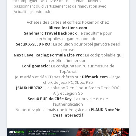
accompagner. Découvrez dès maintenant l’univers
passionnant du divertissement et de l’innovation avec
Actualitesjeuxvideo.fr !
Achetez des cartes et coffrets Pokémon chez
liliecollections.com
Sandmarc Travel Backpack
: le sac ultime pour
technophiles et gamers nomades
SecuX X-SEED PRO
: La solution pour protéger votre seed
phrase
Next Level Racing Formula Lite Pro
: Le cockpit pliable qui
redéfinit l’immersion
Configomatic
: Le configurateur PC sur mesure de
TopAchat
Jeux vidéo et clés CD pas chères sur
Difmark.com
– large
choix de jeux PC, Xbox, PS5
JSAUX HB0702
– La solution 7-en-1 pour Steam Deck, ROG
Ally et Legion Go
SecuX PUFido Clife Key
: La nouvelle ère de
l’authentification
Ne perdez plus jamais une idée grâce au
PLAUD NotePin
C’est interactif