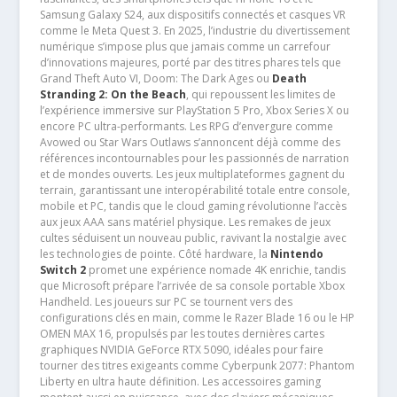
Samsung Galaxy S24, aux dispositifs connectés et casques VR
comme le Meta Quest 3. En 2025, l’industrie du divertissement
numérique s’impose plus que jamais comme un carrefour
d’innovations majeures, porté par des titres phares tels que
Grand Theft Auto VI, Doom: The Dark Ages ou
Death
Stranding 2: On the Beach
, qui repoussent les limites de
l’expérience immersive sur PlayStation 5 Pro, Xbox Series X ou
encore PC ultra-performants. Les RPG d’envergure comme
Avowed ou Star Wars Outlaws s’annoncent déjà comme des
références incontournables pour les passionnés de narration
et de mondes ouverts. Les jeux multiplateformes gagnent du
terrain, garantissant une interopérabilité totale entre console,
mobile et PC, tandis que le cloud gaming révolutionne l’accès
aux jeux AAA sans matériel physique. Les remakes de jeux
cultes séduisent un nouveau public, ravivant la nostalgie avec
les technologies de pointe. Côté hardware, la
Nintendo
Switch 2
promet une expérience nomade 4K enrichie, tandis
que Microsoft prépare l’arrivée de sa console portable Xbox
Handheld. Les joueurs sur PC se tournent vers des
configurations clés en main, comme le Razer Blade 16 ou le HP
OMEN MAX 16, propulsés par les toutes dernières cartes
graphiques NVIDIA GeForce RTX 5090, idéales pour faire
tourner des titres exigeants comme Cyberpunk 2077: Phantom
Liberty en ultra haute définition. Les accessoires gaming