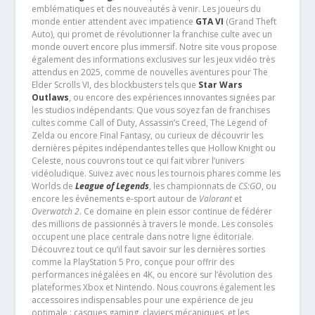
emblématiques et des nouveautés à venir. Les joueurs du
monde entier attendent avec impatience
GTA VI
(Grand Theft
Auto), qui promet de révolutionner la franchise culte avec un
monde ouvert encore plus immersif. Notre site vous propose
également des informations exclusives sur les jeux vidéo très
attendus en 2025, comme de nouvelles aventures pour The
Elder Scrolls VI, des blockbusters tels que
Star Wars
Outlaws
, ou encore des expériences innovantes signées par
les studios indépendants. Que vous soyez fan de franchises
cultes comme Call of Duty, Assassin’s Creed, The Legend of
Zelda ou encore Final Fantasy, ou curieux de découvrir les
dernières pépites indépendantes telles que Hollow Knight ou
Celeste, nous couvrons tout ce qui fait vibrer l’univers
vidéoludique. Suivez avec nous les tournois phares comme les
Worlds de
League of Legends
, les championnats de
CS:GO
, ou
encore les événements e-sport autour de
Valorant
et
Overwatch 2
. Ce domaine en plein essor continue de fédérer
des millions de passionnés à travers le monde. Les consoles
occupent une place centrale dans notre ligne éditoriale.
Découvrez tout ce qu’il faut savoir sur les dernières sorties
comme la PlayStation 5 Pro, conçue pour offrir des
performances inégalées en 4K, ou encore sur l’évolution des
plateformes Xbox et Nintendo. Nous couvrons également les
accessoires indispensables pour une expérience de jeu
optimale : casques gaming, claviers mécaniques, et les