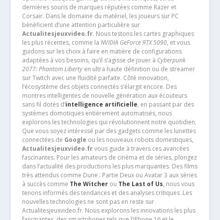
dernières souris de marques réputées comme Razer et
Corsair. Dans le domaine du matériel, les joueurs sur PC
bénéficient d’une attention particulière sur
Actualitesjeuxvideo.fr
. Nous testons les cartes graphiques
les plus récentes, comme la
NVIDIA GeForce RTX 5090
, et vous
guidons sur les choix à faire en matière de configurations
adaptées à vos besoins, qu’il s’agisse de jouer à
Cyberpunk
2077: Phantom Liberty
en ultra haute définition ou de streamer
sur Twitch avec une fluidité parfaite. Côté innovation,
l’écosystème des objets connectés s’élargit encore. Des
montres intelligentes de nouvelle génération aux écouteurs
sans fil dotés d’
intelligence artificielle
, en passant par des
systèmes domotiques entièrement automatisés, nous
explorons les technologies qui révolutionnent notre quotidien.
Que vous soyez intéressé par des gadgets comme les lunettes
connectées de
Google
ou les nouveaux robots domestiques,
Actualitesjeuxvideo.fr
vous guide à travers ces avancées
fascinantes. Pour les amateurs de cinéma et de séries, plongez
dans l’actualité des productions les plus marquantes. Des films
très attendus comme Dune : Partie Deux ou Avatar 3 aux séries
à succès comme
The Witcher
ou
The Last of Us
, nous vous
tenons informés des tendances et des analyses critiques .Les
nouvelles technologies ne sont pas en reste sur
Actualitesjeuxvideo.fr. Nous explorons les innovations les plus
fascinantes, des smartphones tels que l’iPhone 16 et le