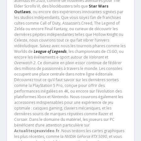
attendus en 2025, comme de nouvelles aventures pour The
Elder Scrolls VI, des blockbusters tels que
Star Wars
Outlaws
, ou encore des expériences innovantes signées par
les studios indépendants. Que vous soyez fan de franchises
cultes comme Call of Duty, Assassin’s Creed, The Legend of
Zelda ou encore Final Fantasy, ou curieux de découvrir les
dernières pépites indépendantes telles que Hollow Knight ou
Celeste, nous couvrons tout ce qui fait vibrer l’univers
vidéoludique. Suivez avec nous les tournois phares comme les
Worlds de
League of Legends
, les championnats de
CS:GO
, ou
encore les événements e-sport autour de
Valorant
et
Overwatch 2
. Ce domaine en plein essor continue de fédérer
des millions de passionnés à travers le monde. Les consoles
occupent une place centrale dans notre ligne éditoriale.
Découvrez tout ce qu’il faut savoir sur les dernières sorties
comme la PlayStation 5 Pro, conçue pour offrir des
performances inégalées en 4K, ou encore sur l’évolution des
plateformes Xbox et Nintendo. Nous couvrons également les
accessoires indispensables pour une expérience de jeu
optimale : casques gaming, claviers mécaniques, et les
dernières souris de marques réputées comme Razer et
Corsair. Dans le domaine du matériel, les joueurs sur PC
bénéficient d’une attention particulière sur
Actualitesjeuxvideo.fr
. Nous testons les cartes graphiques
les plus récentes, comme la
NVIDIA GeForce RTX 5090
, et vous