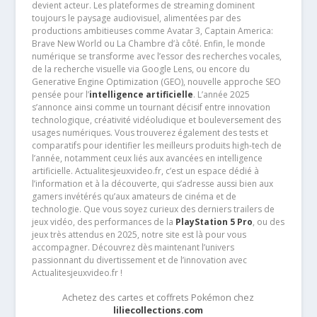
devient acteur. Les plateformes de streaming dominent
toujours le paysage audiovisuel, alimentées par des
productions ambitieuses comme Avatar 3, Captain America:
Brave New World ou La Chambre d’à côté. Enfin, le monde
numérique se transforme avec l’essor des recherches vocales,
de la recherche visuelle via Google Lens, ou encore du
Generative Engine Optimization (GEO), nouvelle approche SEO
pensée pour l’
intelligence artificielle
. L’année 2025
s’annonce ainsi comme un tournant décisif entre innovation
technologique, créativité vidéoludique et bouleversement des
usages numériques. Vous trouverez également des tests et
comparatifs pour identifier les meilleurs produits high-tech de
l’année, notamment ceux liés aux avancées en intelligence
artificielle. Actualitesjeuxvideo.fr, c’est un espace dédié à
l’information et à la découverte, qui s’adresse aussi bien aux
gamers invétérés qu’aux amateurs de cinéma et de
technologie. Que vous soyez curieux des derniers trailers de
jeux vidéo, des performances de la
PlayStation 5 Pro
, ou des
jeux très attendus en 2025, notre site est là pour vous
accompagner. Découvrez dès maintenant l’univers
passionnant du divertissement et de l’innovation avec
Actualitesjeuxvideo.fr !
Achetez des cartes et coffrets Pokémon chez
liliecollections.com