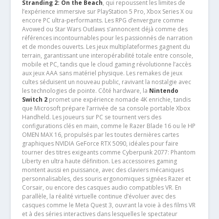
Stranding 2: On the Beach
, qui repoussent les limites de
l’expérience immersive sur PlayStation 5 Pro, Xbox Series X ou
encore PC ultra-performants. Les RPG d’envergure comme
Avowed ou Star Wars Outlaws s’annoncent déjà comme des
références incontournables pour les passionnés de narration
et de mondes ouverts. Les jeux multiplateformes gagnent du
terrain, garantissant une interopérabilité totale entre console,
mobile et PC, tandis que le cloud gaming révolutionne l’accès
aux jeux AAA sans matériel physique. Les remakes de jeux
cultes séduisent un nouveau public, ravivant la nostalgie avec
les technologies de pointe. Côté hardware, la
Nintendo
Switch 2
promet une expérience nomade 4K enrichie, tandis
que Microsoft prépare l’arrivée de sa console portable Xbox
Handheld. Les joueurs sur PC se tournent vers des
configurations clés en main, comme le Razer Blade 16 ou le HP
OMEN MAX 16, propulsés par les toutes dernières cartes
graphiques NVIDIA GeForce RTX 5090, idéales pour faire
tourner des titres exigeants comme Cyberpunk 2077: Phantom
Liberty en ultra haute définition. Les accessoires gaming
montent aussi en puissance, avec des claviers mécaniques
personnalisables, des souris ergonomiques signées Razer et
Corsair, ou encore des casques audio compatibles VR. En
parallèle, la réalité virtuelle continue d’évoluer avec des
casques comme le Meta Quest 3, ouvrant la voie à des films VR
et à des séries interactives dans lesquelles le spectateur