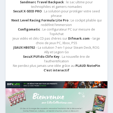
Sandmarc Travel Backpack
: le sac ultime pour
technophiles et gamers nomades
SecuX X-SEED PRO
: La solution pour protéger votre seed
phrase
Next Level Racing Formula Lite Pro
: Le cockpit pliable qui
redéfinit l’immersion
Configomatic
: Le configurateur PC sur mesure de
TopAchat
Jeux vidéo et clés CD pas chères sur
Difmark.com
– large
choix de jeux PC, Xbox, PS5
JSAUX HB0702
– La solution 7-en-1 pour Steam Deck, ROG
Ally et Legion Go
SecuX PUFido Clife Key
: La nouvelle ère de
l’authentification
Ne perdez plus jamais une idée grâce au
PLAUD NotePin
C’est interactif