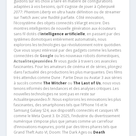
guidons sur les choix à faire en matière de configurations
adaptées à vos besoins, qu’il s’agisse de jouer à
Cyberpunk
2077: Phantom Liberty
en ultra haute définition ou de streamer
sur Twitch avec une fluidité parfaite. Côté innovation,
l’écosystème des objets connectés s’élargit encore. Des
montres intelligentes de nouvelle génération aux écouteurs
sans fil dotés d’
intelligence artificielle
, en passant par des
systèmes domotiques entièrement automatisés, nous
explorons les technologies qui révolutionnent notre quotidien.
Que vous soyez intéressé par des gadgets comme les lunettes
connectées de
Google
ou les nouveaux robots domestiques,
Actualitesjeuxvideo.fr
vous guide à travers ces avancées
fascinantes. Pour les amateurs de cinéma et de séries, plongez
dans l’actualité des productions les plus marquantes. Des films
très attendus comme Dune : Partie Deux ou Avatar 3 aux séries
à succès comme
The Witcher
ou
The Last of Us
, nous vous
tenons informés des tendances et des analyses critiques .Les
nouvelles technologies ne sont pas en reste sur
Actualitesjeuxvideo.fr. Nous explorons les innovations les plus
fascinantes, des smartphones tels que l’iPhone 16 et le
Samsung Galaxy S24, aux dispositifs connectés et casques VR
comme le Meta Quest 3. En 2025, l’industrie du divertissement
numérique s’impose plus que jamais comme un carrefour
d’innovations majeures, porté par des titres phares tels que
Grand Theft Auto VI, Doom: The Dark Ages ou
Death