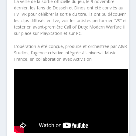
La veille de la sortie officielle du jeu, le 9 novembre
dernier, les fans de Dosseh et Dinos ont été conviés au
FVTVR pour célébrer la sortie du titre. Ils ont pu découvrir
les clips diffusés en live, voir les artistes performer “VS” et
tester en avant-première Call of Duty: Modern Warfare III
sur place sur PlayStation et sur PC.
L’opération a été conçue, produite et orchestrée par A&R
Studios, l’agence créative intégrée à Universal Music
France, en collaboration avec Activision.