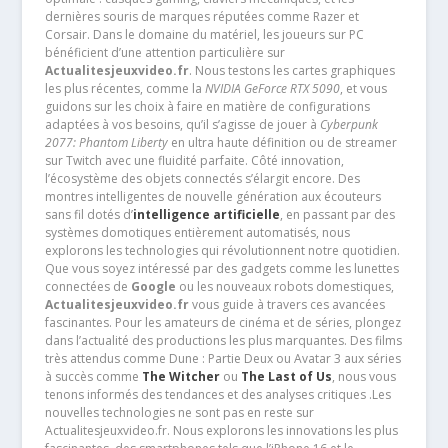
dernières souris de marques réputées comme Razer et
Corsair. Dans le domaine du matériel, les joueurs sur PC
bénéficient d’une attention particulière sur
Actualitesjeuxvideo.fr
. Nous testons les cartes graphiques
les plus récentes, comme la
NVIDIA GeForce RTX 5090
, et vous
guidons sur les choix à faire en matière de configurations
adaptées à vos besoins, qu’il s’agisse de jouer à
Cyberpunk
2077: Phantom Liberty
en ultra haute définition ou de streamer
sur Twitch avec une fluidité parfaite. Côté innovation,
l’écosystème des objets connectés s’élargit encore. Des
montres intelligentes de nouvelle génération aux écouteurs
sans fil dotés d’
intelligence artificielle
, en passant par des
systèmes domotiques entièrement automatisés, nous
explorons les technologies qui révolutionnent notre quotidien.
Que vous soyez intéressé par des gadgets comme les lunettes
connectées de
Google
ou les nouveaux robots domestiques,
Actualitesjeuxvideo.fr
vous guide à travers ces avancées
fascinantes. Pour les amateurs de cinéma et de séries, plongez
dans l’actualité des productions les plus marquantes. Des films
très attendus comme Dune : Partie Deux ou Avatar 3 aux séries
à succès comme
The Witcher
ou
The Last of Us
, nous vous
tenons informés des tendances et des analyses critiques .Les
nouvelles technologies ne sont pas en reste sur
Actualitesjeuxvideo.fr. Nous explorons les innovations les plus