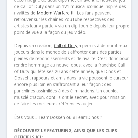
de Call of Duty dans un 1V1 musical iconique inspiré des
rivalités de
Modern Warfare III
. Les fans peuvent
retrouver sur les chaînes YouTube respectives des
artistes leur « partie » via un clip tourné depuis leur propre
point de vue à la façon du jeu vidéo.
Depuis sa création,
Call of Duty
a permis à de nombreux
joueurs dans le monde de s’affronter dans des parties
pleines de rebondissements et de rivalité. C’est donc pour
rendre hommage au nouvel opus, avec la franchise Call
of Duty qui fête ses 20 ans cette année, que Dinos et
Dosseh
,
rappeurs et amis dans la vie poussent le curseur
encore plus loin en s’affrontant à leur façon : des
punchlines assimilées à des éliminations. Un couplet
musclé chacun, dont ils ont le secret, avec pour mission
de faire les meilleures références au jeu.
Êtes-vous #TeamDosseh ou #TeamDinos ?
DÉCOUVREZ LE FEATURING, AINSI QUE LES CLIPS
OFFICIELS ICI
: