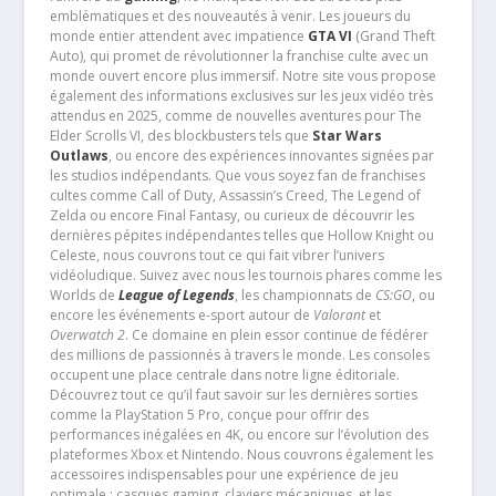
emblématiques et des nouveautés à venir. Les joueurs du
monde entier attendent avec impatience
GTA VI
(Grand Theft
Auto), qui promet de révolutionner la franchise culte avec un
monde ouvert encore plus immersif. Notre site vous propose
également des informations exclusives sur les jeux vidéo très
attendus en 2025, comme de nouvelles aventures pour The
Elder Scrolls VI, des blockbusters tels que
Star Wars
Outlaws
, ou encore des expériences innovantes signées par
les studios indépendants. Que vous soyez fan de franchises
cultes comme Call of Duty, Assassin’s Creed, The Legend of
Zelda ou encore Final Fantasy, ou curieux de découvrir les
dernières pépites indépendantes telles que Hollow Knight ou
Celeste, nous couvrons tout ce qui fait vibrer l’univers
vidéoludique. Suivez avec nous les tournois phares comme les
Worlds de
League of Legends
, les championnats de
CS:GO
, ou
encore les événements e-sport autour de
Valorant
et
Overwatch 2
. Ce domaine en plein essor continue de fédérer
des millions de passionnés à travers le monde. Les consoles
occupent une place centrale dans notre ligne éditoriale.
Découvrez tout ce qu’il faut savoir sur les dernières sorties
comme la PlayStation 5 Pro, conçue pour offrir des
performances inégalées en 4K, ou encore sur l’évolution des
plateformes Xbox et Nintendo. Nous couvrons également les
accessoires indispensables pour une expérience de jeu
optimale : casques gaming, claviers mécaniques, et les