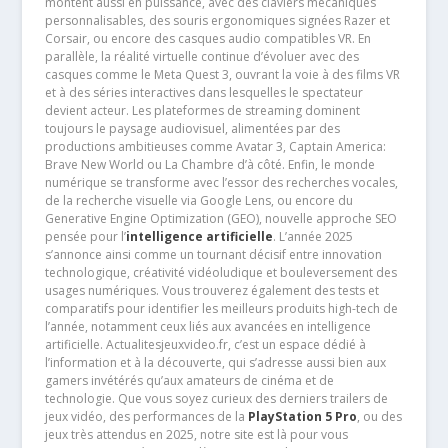
montent aussi en puissance, avec des claviers mécaniques
personnalisables, des souris ergonomiques signées Razer et
Corsair, ou encore des casques audio compatibles VR. En
parallèle, la réalité virtuelle continue d’évoluer avec des
casques comme le Meta Quest 3, ouvrant la voie à des films VR
et à des séries interactives dans lesquelles le spectateur
devient acteur. Les plateformes de streaming dominent
toujours le paysage audiovisuel, alimentées par des
productions ambitieuses comme Avatar 3, Captain America:
Brave New World ou La Chambre d’à côté. Enfin, le monde
numérique se transforme avec l’essor des recherches vocales,
de la recherche visuelle via Google Lens, ou encore du
Generative Engine Optimization (GEO), nouvelle approche SEO
pensée pour l’
intelligence artificielle
. L’année 2025
s’annonce ainsi comme un tournant décisif entre innovation
technologique, créativité vidéoludique et bouleversement des
usages numériques. Vous trouverez également des tests et
comparatifs pour identifier les meilleurs produits high-tech de
l’année, notamment ceux liés aux avancées en intelligence
artificielle. Actualitesjeuxvideo.fr, c’est un espace dédié à
l’information et à la découverte, qui s’adresse aussi bien aux
gamers invétérés qu’aux amateurs de cinéma et de
technologie. Que vous soyez curieux des derniers trailers de
jeux vidéo, des performances de la
PlayStation 5 Pro
, ou des
jeux très attendus en 2025, notre site est là pour vous