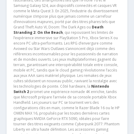
fascinantes, des smartphones tels que l’iPhone 16 et le
Samsung Galaxy S24, aux dispositifs connectés et casques VR
comme le Meta Quest 3. En 2025, l’industrie du divertissement
numérique s’impose plus que jamais comme un carrefour
d’innovations majeures, porté par des titres phares tels que
Grand Theft Auto VI, Doom: The Dark Ages ou
Death
Stranding 2: On the Beach
, qui repoussent les limites de
l’expérience immersive sur PlayStation 5 Pro, Xbox Series X ou
encore PC ultra-performants. Les RPG d’envergure comme
Avowed ou Star Wars Outlaws s’annoncent déjà comme des
références incontournables pour les passionnés de narration
et de mondes ouverts. Les jeux multiplateformes gagnent du
terrain, garantissant une interopérabilité totale entre console,
mobile et PC, tandis que le cloud gaming révolutionne l’accès
aux jeux AAA sans matériel physique. Les remakes de jeux
cultes séduisent un nouveau public, ravivant la nostalgie avec
les technologies de pointe. Côté hardware, la
Nintendo
Switch 2
promet une expérience nomade 4K enrichie, tandis
que Microsoft prépare l’arrivée de sa console portable Xbox
Handheld. Les joueurs sur PC se tournent vers des
configurations clés en main, comme le Razer Blade 16 ou le HP
OMEN MAX 16, propulsés par les toutes dernières cartes
graphiques NVIDIA GeForce RTX 5090, idéales pour faire
tourner des titres exigeants comme Cyberpunk 2077: Phantom
Liberty en ultra haute définition. Les accessoires gaming