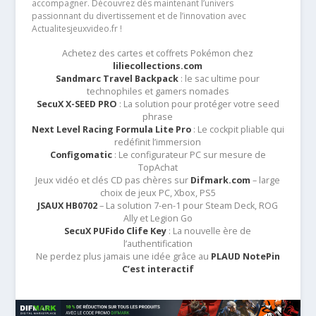
accompagner. Découvrez dès maintenant l’univers
passionnant du divertissement et de l’innovation avec
Actualitesjeuxvideo.fr !
Achetez des cartes et coffrets Pokémon chez
liliecollections.com
Sandmarc Travel Backpack
: le sac ultime pour
technophiles et gamers nomades
SecuX X-SEED PRO
: La solution pour protéger votre seed
phrase
Next Level Racing Formula Lite Pro
: Le cockpit pliable qui
redéfinit l’immersion
Configomatic
: Le configurateur PC sur mesure de
TopAchat
Jeux vidéo et clés CD pas chères sur
Difmark.com
– large
choix de jeux PC, Xbox, PS5
JSAUX HB0702
– La solution 7-en-1 pour Steam Deck, ROG
Ally et Legion Go
SecuX PUFido Clife Key
: La nouvelle ère de
l’authentification
Ne perdez plus jamais une idée grâce au
PLAUD NotePin
C’est interactif