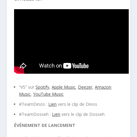
“VS” sur
Spotify
,
Apple Music
,
Deezer
,
Amazon
Music
,
YouTube Music
#TeamDinos :
Lien
vers le clip de Dinos
#TeamDosseh :
Lien
vers le clip de Dosseh
ÉVÉNEMENT DE LANCEMENT