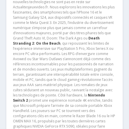
nouvelles technologies ne sont pas en reste sur
Actualitesjeuxvideo.fr. Nous explorons les innovations les plus
fascinantes, des smartphones tels que l’iPhone 16 et le
Samsung Galaxy S24, aux dispositifs connectés et casques VR
comme le Meta Quest 3. En 2025, l’industrie du divertissement
numérique s’impose plus que jamais comme un carrefour
d’innovations majeures, porté par des titres phares tels que
Grand Theft Auto VI, Doom: The Dark Ages ou
Death
Stranding 2: On the Beach
, qui repoussent les limites de
l’expérience immersive sur PlayStation 5 Pro, Xbox Series X ou
encore PC ultra-performants. Les RPG d’envergure comme
Avowed ou Star Wars Outlaws s’annoncent déjà comme des
références incontournables pour les passionnés de narration
et de mondes ouverts. Les jeux multiplateformes gagnent du
terrain, garantissant une interopérabilité totale entre console,
mobile et PC, tandis que le cloud gaming révolutionne l’accès
aux jeux AAA sans matériel physique. Les remakes de jeux
cultes séduisent un nouveau public, ravivant la nostalgie avec
les technologies de pointe. Côté hardware, la
Nintendo
Switch 2
promet une expérience nomade 4K enrichie, tandis
que Microsoft prépare l’arrivée de sa console portable Xbox
Handheld. Les joueurs sur PC se tournent vers des
configurations clés en main, comme le Razer Blade 16 ou le HP
OMEN MAX 16, propulsés par les toutes dernières cartes
graphiques NVIDIA GeForce RTX 5090, idéales pour faire