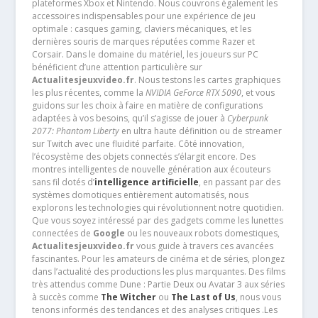
plateformes Xbox et Nintendo. Nous couvrons également les
accessoires indispensables pour une expérience de jeu
optimale : casques gaming, claviers mécaniques, et les
dernières souris de marques réputées comme Razer et
Corsair. Dans le domaine du matériel, les joueurs sur PC
bénéficient d’une attention particulière sur
Actualitesjeuxvideo.fr
. Nous testons les cartes graphiques
les plus récentes, comme la
NVIDIA GeForce RTX 5090
, et vous
guidons sur les choix à faire en matière de configurations
adaptées à vos besoins, qu’il s’agisse de jouer à
Cyberpunk
2077: Phantom Liberty
en ultra haute définition ou de streamer
sur Twitch avec une fluidité parfaite. Côté innovation,
l’écosystème des objets connectés s’élargit encore. Des
montres intelligentes de nouvelle génération aux écouteurs
sans fil dotés d’
intelligence artificielle
, en passant par des
systèmes domotiques entièrement automatisés, nous
explorons les technologies qui révolutionnent notre quotidien.
Que vous soyez intéressé par des gadgets comme les lunettes
connectées de
Google
ou les nouveaux robots domestiques,
Actualitesjeuxvideo.fr
vous guide à travers ces avancées
fascinantes. Pour les amateurs de cinéma et de séries, plongez
dans l’actualité des productions les plus marquantes. Des films
très attendus comme Dune : Partie Deux ou Avatar 3 aux séries
à succès comme
The Witcher
ou
The Last of Us
, nous vous
tenons informés des tendances et des analyses critiques .Les