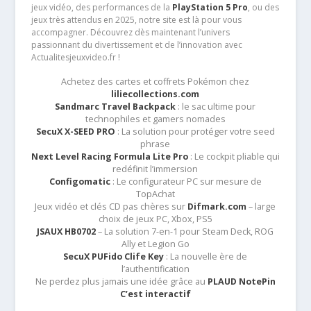
jeux vidéo, des performances de la
PlayStation 5 Pro
, ou des
jeux très attendus en 2025, notre site est là pour vous
accompagner. Découvrez dès maintenant l’univers
passionnant du divertissement et de l’innovation avec
Actualitesjeuxvideo.fr !
Achetez des cartes et coffrets Pokémon chez
liliecollections.com
Sandmarc Travel Backpack
: le sac ultime pour
technophiles et gamers nomades
SecuX X-SEED PRO
: La solution pour protéger votre seed
phrase
Next Level Racing Formula Lite Pro
: Le cockpit pliable qui
redéfinit l’immersion
Configomatic
: Le configurateur PC sur mesure de
TopAchat
Jeux vidéo et clés CD pas chères sur
Difmark.com
– large
choix de jeux PC, Xbox, PS5
JSAUX HB0702
– La solution 7-en-1 pour Steam Deck, ROG
Ally et Legion Go
SecuX PUFido Clife Key
: La nouvelle ère de
l’authentification
Ne perdez plus jamais une idée grâce au
PLAUD NotePin
C’est interactif