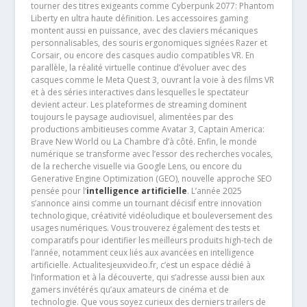
tourner des titres exigeants comme Cyberpunk 2077: Phantom
Liberty en ultra haute définition. Les accessoires gaming
montent aussi en puissance, avec des claviers mécaniques
personnalisables, des souris ergonomiques signées Razer et
Corsair, ou encore des casques audio compatibles VR. En
parallèle, la réalité virtuelle continue d’évoluer avec des
casques comme le Meta Quest 3, ouvrant la voie à des films VR
et à des séries interactives dans lesquelles le spectateur
devient acteur. Les plateformes de streaming dominent
toujours le paysage audiovisuel, alimentées par des
productions ambitieuses comme Avatar 3, Captain America:
Brave New World ou La Chambre d’à côté. Enfin, le monde
numérique se transforme avec l’essor des recherches vocales,
de la recherche visuelle via Google Lens, ou encore du
Generative Engine Optimization (GEO), nouvelle approche SEO
pensée pour l’
intelligence artificielle
. L’année 2025
s’annonce ainsi comme un tournant décisif entre innovation
technologique, créativité vidéoludique et bouleversement des
usages numériques. Vous trouverez également des tests et
comparatifs pour identifier les meilleurs produits high-tech de
l’année, notamment ceux liés aux avancées en intelligence
artificielle. Actualitesjeuxvideo.fr, c’est un espace dédié à
l’information et à la découverte, qui s’adresse aussi bien aux
gamers invétérés qu’aux amateurs de cinéma et de
technologie. Que vous soyez curieux des derniers trailers de