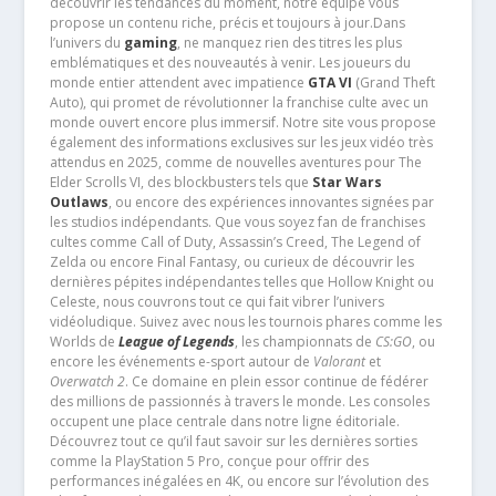
découvrir les tendances du moment, notre équipe vous
propose un contenu riche, précis et toujours à jour.Dans
l’univers du
gaming
, ne manquez rien des titres les plus
emblématiques et des nouveautés à venir. Les joueurs du
monde entier attendent avec impatience
GTA VI
(Grand Theft
Auto), qui promet de révolutionner la franchise culte avec un
monde ouvert encore plus immersif. Notre site vous propose
également des informations exclusives sur les jeux vidéo très
attendus en 2025, comme de nouvelles aventures pour The
Elder Scrolls VI, des blockbusters tels que
Star Wars
Outlaws
, ou encore des expériences innovantes signées par
les studios indépendants. Que vous soyez fan de franchises
cultes comme Call of Duty, Assassin’s Creed, The Legend of
Zelda ou encore Final Fantasy, ou curieux de découvrir les
dernières pépites indépendantes telles que Hollow Knight ou
Celeste, nous couvrons tout ce qui fait vibrer l’univers
vidéoludique. Suivez avec nous les tournois phares comme les
Worlds de
League of Legends
, les championnats de
CS:GO
, ou
encore les événements e-sport autour de
Valorant
et
Overwatch 2
. Ce domaine en plein essor continue de fédérer
des millions de passionnés à travers le monde. Les consoles
occupent une place centrale dans notre ligne éditoriale.
Découvrez tout ce qu’il faut savoir sur les dernières sorties
comme la PlayStation 5 Pro, conçue pour offrir des
performances inégalées en 4K, ou encore sur l’évolution des