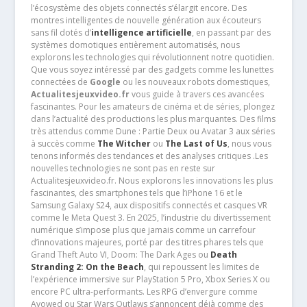
l’écosystème des objets connectés s’élargit encore. Des
montres intelligentes de nouvelle génération aux écouteurs
sans fil dotés d’
intelligence artificielle
, en passant par des
systèmes domotiques entièrement automatisés, nous
explorons les technologies qui révolutionnent notre quotidien.
Que vous soyez intéressé par des gadgets comme les lunettes
connectées de
Google
ou les nouveaux robots domestiques,
Actualitesjeuxvideo.fr
vous guide à travers ces avancées
fascinantes. Pour les amateurs de cinéma et de séries, plongez
dans l’actualité des productions les plus marquantes. Des films
très attendus comme Dune : Partie Deux ou Avatar 3 aux séries
à succès comme
The Witcher
ou
The Last of Us
, nous vous
tenons informés des tendances et des analyses critiques .Les
nouvelles technologies ne sont pas en reste sur
Actualitesjeuxvideo.fr. Nous explorons les innovations les plus
fascinantes, des smartphones tels que l’iPhone 16 et le
Samsung Galaxy S24, aux dispositifs connectés et casques VR
comme le Meta Quest 3. En 2025, l’industrie du divertissement
numérique s’impose plus que jamais comme un carrefour
d’innovations majeures, porté par des titres phares tels que
Grand Theft Auto VI, Doom: The Dark Ages ou
Death
Stranding 2: On the Beach
, qui repoussent les limites de
l’expérience immersive sur PlayStation 5 Pro, Xbox Series X ou
encore PC ultra-performants. Les RPG d’envergure comme
Avowed ou Star Wars Outlaws s’annoncent déjà comme des