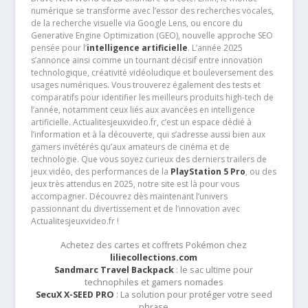
numérique se transforme avec l’essor des recherches vocales,
de la recherche visuelle via Google Lens, ou encore du
Generative Engine Optimization (GEO), nouvelle approche SEO
pensée pour l’
intelligence artificielle
. L’année 2025
s’annonce ainsi comme un tournant décisif entre innovation
technologique, créativité vidéoludique et bouleversement des
usages numériques. Vous trouverez également des tests et
comparatifs pour identifier les meilleurs produits high-tech de
l’année, notamment ceux liés aux avancées en intelligence
artificielle. Actualitesjeuxvideo.fr, c’est un espace dédié à
l’information et à la découverte, qui s’adresse aussi bien aux
gamers invétérés qu’aux amateurs de cinéma et de
technologie. Que vous soyez curieux des derniers trailers de
jeux vidéo, des performances de la
PlayStation 5 Pro
, ou des
jeux très attendus en 2025, notre site est là pour vous
accompagner. Découvrez dès maintenant l’univers
passionnant du divertissement et de l’innovation avec
Actualitesjeuxvideo.fr !
Achetez des cartes et coffrets Pokémon chez
liliecollections.com
Sandmarc Travel Backpack
: le sac ultime pour
technophiles et gamers nomades
SecuX X-SEED PRO
: La solution pour protéger votre seed
phrase