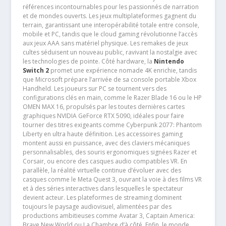
références incontournables pour les passionnés de narration
et de mondes ouverts. Les jeux multiplateformes gagnent du
terrain, garantissant une interopérabilité totale entre console,
mobile et PC, tandis que le cloud gaming révolutionne l’accès
aux jeux AAA sans matériel physique. Les remakes de jeux
cultes séduisent un nouveau public, ravivant la nostalgie avec
les technologies de pointe. Côté hardware, la
Nintendo
Switch 2
promet une expérience nomade 4K enrichie, tandis
que Microsoft prépare l’arrivée de sa console portable Xbox
Handheld. Les joueurs sur PC se tournent vers des
configurations clés en main, comme le Razer Blade 16 ou le HP
OMEN MAX 16, propulsés par les toutes dernières cartes
graphiques NVIDIA GeForce RTX 5090, idéales pour faire
tourner des titres exigeants comme Cyberpunk 2077: Phantom
Liberty en ultra haute définition. Les accessoires gaming
montent aussi en puissance, avec des claviers mécaniques
personnalisables, des souris ergonomiques signées Razer et
Corsair, ou encore des casques audio compatibles VR. En
parallèle, la réalité virtuelle continue d’évoluer avec des
casques comme le Meta Quest 3, ouvrant la voie à des films VR
et à des séries interactives dans lesquelles le spectateur
devient acteur. Les plateformes de streaming dominent
toujours le paysage audiovisuel, alimentées par des
productions ambitieuses comme Avatar 3, Captain America:
Brave New World ou La Chambre d’à côté. Enfin, le monde