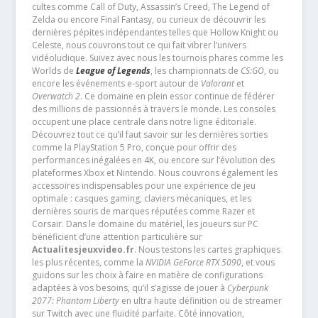
cultes comme Call of Duty, Assassin’s Creed, The Legend of
Zelda ou encore Final Fantasy, ou curieux de découvrir les
dernières pépites indépendantes telles que Hollow Knight ou
Celeste, nous couvrons tout ce qui fait vibrer l’univers
vidéoludique. Suivez avec nous les tournois phares comme les
Worlds de
League of Legends
, les championnats de
CS:GO
, ou
encore les événements e-sport autour de
Valorant
et
Overwatch 2
. Ce domaine en plein essor continue de fédérer
des millions de passionnés à travers le monde. Les consoles
occupent une place centrale dans notre ligne éditoriale.
Découvrez tout ce qu’il faut savoir sur les dernières sorties
comme la PlayStation 5 Pro, conçue pour offrir des
performances inégalées en 4K, ou encore sur l’évolution des
plateformes Xbox et Nintendo. Nous couvrons également les
accessoires indispensables pour une expérience de jeu
optimale : casques gaming, claviers mécaniques, et les
dernières souris de marques réputées comme Razer et
Corsair. Dans le domaine du matériel, les joueurs sur PC
bénéficient d’une attention particulière sur
Actualitesjeuxvideo.fr
. Nous testons les cartes graphiques
les plus récentes, comme la
NVIDIA GeForce RTX 5090
, et vous
guidons sur les choix à faire en matière de configurations
adaptées à vos besoins, qu’il s’agisse de jouer à
Cyberpunk
2077: Phantom Liberty
en ultra haute définition ou de streamer
sur Twitch avec une fluidité parfaite. Côté innovation,