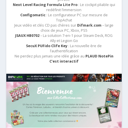
Next Level Racing Formula Lite Pro
: Le cockpit pliable qui
redéfinit l’immersion
Configomatic
: Le configurateur PC sur mesure de
TopAchat
Jeux vidéo et clés CD pas chères sur
Difmark.com
– large
choix de jeux PC, Xbox, PS5
JSAUX HB0702
– La solution 7-en-1 pour Steam Deck, ROG
Ally et Legion Go
SecuX PUFido Clife Key
: La nouvelle ère de
l’authentification
Ne perdez plus jamais une idée grâce au
PLAUD NotePin
C’est interactif