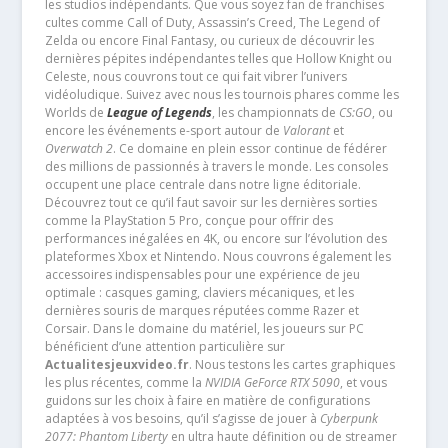
les studios indépendants. Que vous soyez fan de franchises
cultes comme Call of Duty, Assassin’s Creed, The Legend of
Zelda ou encore Final Fantasy, ou curieux de découvrir les
dernières pépites indépendantes telles que Hollow Knight ou
Celeste, nous couvrons tout ce qui fait vibrer l’univers
vidéoludique. Suivez avec nous les tournois phares comme les
Worlds de
League of Legends
, les championnats de
CS:GO
, ou
encore les événements e-sport autour de
Valorant
et
Overwatch 2
. Ce domaine en plein essor continue de fédérer
des millions de passionnés à travers le monde. Les consoles
occupent une place centrale dans notre ligne éditoriale.
Découvrez tout ce qu’il faut savoir sur les dernières sorties
comme la PlayStation 5 Pro, conçue pour offrir des
performances inégalées en 4K, ou encore sur l’évolution des
plateformes Xbox et Nintendo. Nous couvrons également les
accessoires indispensables pour une expérience de jeu
optimale : casques gaming, claviers mécaniques, et les
dernières souris de marques réputées comme Razer et
Corsair. Dans le domaine du matériel, les joueurs sur PC
bénéficient d’une attention particulière sur
Actualitesjeuxvideo.fr
. Nous testons les cartes graphiques
les plus récentes, comme la
NVIDIA GeForce RTX 5090
, et vous
guidons sur les choix à faire en matière de configurations
adaptées à vos besoins, qu’il s’agisse de jouer à
Cyberpunk
2077: Phantom Liberty
en ultra haute définition ou de streamer