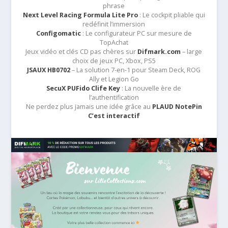
phrase
Next Level Racing Formula Lite Pro
: Le cockpit pliable qui
redéfinit l’immersion
Configomatic
: Le configurateur PC sur mesure de
TopAchat
Jeux vidéo et clés CD pas chères sur
Difmark.com
– large
choix de jeux PC, Xbox, PS5
JSAUX HB0702
– La solution 7-en-1 pour Steam Deck, ROG
Ally et Legion Go
SecuX PUFido Clife Key
: La nouvelle ère de
l’authentification
Ne perdez plus jamais une idée grâce au
PLAUD NotePin
C’est interactif