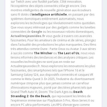
sur Twitch avec une fluidité parfaite. Côté innovation,
l’écosystème des objets connectés s’élargit encore. Des
montres intelligentes de nouvelle génération aux écouteurs
sans fil dotés d’
intelligence artificielle
, en passant par des
systèmes domotiques entièrement automatisés, nous
explorons les technologies qui révolutionnent notre quotidien.
Que vous soyez intéressé par des gadgets comme les lunettes
connectées de
Google
ou les nouveaux robots domestiques,
Actualitesjeuxvideo.fr
vous guide à travers ces avancées
fascinantes. Pour les amateurs de cinéma et de séries, plongez
dans l’actualité des productions les plus marquantes. Des films
très attendus comme Dune : Partie Deux ou Avatar 3 aux séries
à succès comme
The Witcher
ou
The Last of Us
, nous vous
tenons informés des tendances et des analyses critiques .Les
nouvelles technologies ne sont pas en reste sur
Actualitesjeuxvideo.fr. Nous explorons les innovations les plus
fascinantes, des smartphones tels que l’iPhone 16 et le
Samsung Galaxy S24, aux dispositifs connectés et casques VR
comme le Meta Quest 3. En 2025, l’industrie du divertissement
numérique s’impose plus que jamais comme un carrefour
d’innovations majeures, porté par des titres phares tels que
Grand Theft Auto VI, Doom: The Dark Ages ou
Death
Stranding 2: On the Beach
, qui repoussent les limites de
l’expérience immersive sur PlayStation 5 Pro, Xbox Series X ou
encore PC ultra-performants. Les RPG d’envergure comme