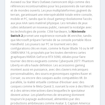
Avowed ou Star Wars Outlaws s’annoncent déjà comme des
références incontournables pour les passionnés de narration
et de mondes ouverts. Les jeux multiplateformes gagnent du
terrain, garantissant une interopérabilité totale entre console,
mobile et PC, tandis que le cloud gaming révolutionne l’accès
aux jeux AAA sans matériel physique. Les remakes de jeux
cultes séduisent un nouveau public, ravivant la nostalgie avec
les technologies de pointe. Côté hardware, la
Nintendo
Switch 2
promet une expérience nomade 4K enrichie, tandis
que Microsoft prépare l’arrivée de sa console portable Xbox
Handheld. Les joueurs sur PC se tournent vers des
configurations clés en main, comme le Razer Blade 16 ou le HP
OMEN MAX 16, propulsés par les toutes dernières cartes
graphiques NVIDIA GeForce RTX 5090, idéales pour faire
tourner des titres exigeants comme Cyberpunk 2077: Phantom
Liberty en ultra haute définition. Les accessoires gaming
montent aussi en puissance, avec des claviers mécaniques
personnalisables, des souris ergonomiques signées Razer et
Corsair, ou encore des casques audio compatibles VR. En
parallèle, la réalité virtuelle continue d’évoluer avec des
casques comme le Meta Quest 3, ouvrant la voie à des films VR
et à des séries interactives dans lesquelles le spectateur
devient acteur. Les plateformes de streaming dominent
toujours le paysage audiovisuel, alimentées par des
productions ambitieuses comme Avatar 3, Captain America: