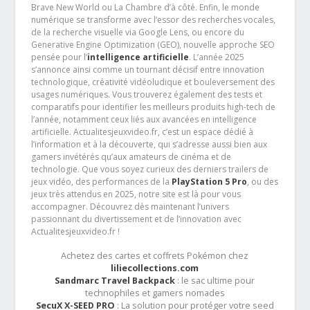
Brave New World ou La Chambre d’à côté. Enfin, le monde
numérique se transforme avec l’essor des recherches vocales,
de la recherche visuelle via Google Lens, ou encore du
Generative Engine Optimization (GEO), nouvelle approche SEO
pensée pour l’
intelligence artificielle
. L’année 2025
s’annonce ainsi comme un tournant décisif entre innovation
technologique, créativité vidéoludique et bouleversement des
usages numériques. Vous trouverez également des tests et
comparatifs pour identifier les meilleurs produits high-tech de
l’année, notamment ceux liés aux avancées en intelligence
artificielle. Actualitesjeuxvideo.fr, c’est un espace dédié à
l’information et à la découverte, qui s’adresse aussi bien aux
gamers invétérés qu’aux amateurs de cinéma et de
technologie. Que vous soyez curieux des derniers trailers de
jeux vidéo, des performances de la
PlayStation 5 Pro
, ou des
jeux très attendus en 2025, notre site est là pour vous
accompagner. Découvrez dès maintenant l’univers
passionnant du divertissement et de l’innovation avec
Actualitesjeuxvideo.fr !
Achetez des cartes et coffrets Pokémon chez
liliecollections.com
Sandmarc Travel Backpack
: le sac ultime pour
technophiles et gamers nomades
SecuX X-SEED PRO
: La solution pour protéger votre seed