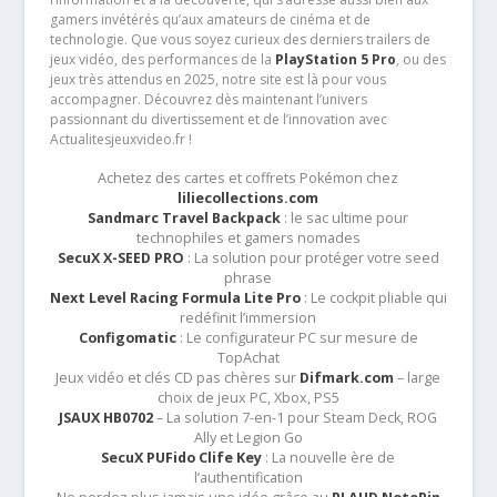
gamers invétérés qu’aux amateurs de cinéma et de
technologie. Que vous soyez curieux des derniers trailers de
jeux vidéo, des performances de la
PlayStation 5 Pro
, ou des
jeux très attendus en 2025, notre site est là pour vous
accompagner. Découvrez dès maintenant l’univers
passionnant du divertissement et de l’innovation avec
Actualitesjeuxvideo.fr !
Achetez des cartes et coffrets Pokémon chez
liliecollections.com
Sandmarc Travel Backpack
: le sac ultime pour
technophiles et gamers nomades
SecuX X-SEED PRO
: La solution pour protéger votre seed
phrase
Next Level Racing Formula Lite Pro
: Le cockpit pliable qui
redéfinit l’immersion
Configomatic
: Le configurateur PC sur mesure de
TopAchat
Jeux vidéo et clés CD pas chères sur
Difmark.com
– large
choix de jeux PC, Xbox, PS5
JSAUX HB0702
– La solution 7-en-1 pour Steam Deck, ROG
Ally et Legion Go
SecuX PUFido Clife Key
: La nouvelle ère de
l’authentification