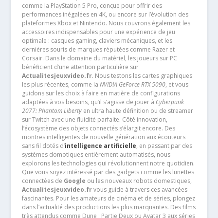
comme la PlayStation 5 Pro, conçue pour offrir des
performances inégalées en 4K, ou encore sur l’évolution des
plateformes Xbox et Nintendo. Nous couvrons également les
accessoires indispensables pour une expérience de jeu
optimale : casques gaming, claviers mécaniques, et les
dernières souris de marques réputées comme Razer et
Corsair. Dans le domaine du matériel, les joueurs sur PC
bénéficient d’une attention particulière sur
Actualitesjeuxvideo.fr
. Nous testons les cartes graphiques
les plus récentes, comme la
NVIDIA GeForce RTX 5090
, et vous
guidons sur les choix à faire en matière de configurations
adaptées à vos besoins, qu’il s’agisse de jouer à
Cyberpunk
2077: Phantom Liberty
en ultra haute définition ou de streamer
sur Twitch avec une fluidité parfaite. Côté innovation,
l’écosystème des objets connectés s’élargit encore. Des
montres intelligentes de nouvelle génération aux écouteurs
sans fil dotés d’
intelligence artificielle
, en passant par des
systèmes domotiques entièrement automatisés, nous
explorons les technologies qui révolutionnent notre quotidien.
Que vous soyez intéressé par des gadgets comme les lunettes
connectées de
Google
ou les nouveaux robots domestiques,
Actualitesjeuxvideo.fr
vous guide à travers ces avancées
fascinantes. Pour les amateurs de cinéma et de séries, plongez
dans l’actualité des productions les plus marquantes. Des films
très attendus comme Dune : Partie Deux ou Avatar 3 aux séries