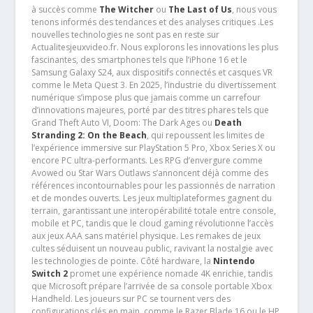
à succès comme
The Witcher
ou
The Last of Us
, nous vous
tenons informés des tendances et des analyses critiques .Les
nouvelles technologies ne sont pas en reste sur
Actualitesjeuxvideo.fr. Nous explorons les innovations les plus
fascinantes, des smartphones tels que l’iPhone 16 et le
Samsung Galaxy S24, aux dispositifs connectés et casques VR
comme le Meta Quest 3. En 2025, l’industrie du divertissement
numérique s’impose plus que jamais comme un carrefour
d’innovations majeures, porté par des titres phares tels que
Grand Theft Auto VI, Doom: The Dark Ages ou
Death
Stranding 2: On the Beach
, qui repoussent les limites de
l’expérience immersive sur PlayStation 5 Pro, Xbox Series X ou
encore PC ultra-performants. Les RPG d’envergure comme
Avowed ou Star Wars Outlaws s’annoncent déjà comme des
références incontournables pour les passionnés de narration
et de mondes ouverts. Les jeux multiplateformes gagnent du
terrain, garantissant une interopérabilité totale entre console,
mobile et PC, tandis que le cloud gaming révolutionne l’accès
aux jeux AAA sans matériel physique. Les remakes de jeux
cultes séduisent un nouveau public, ravivant la nostalgie avec
les technologies de pointe. Côté hardware, la
Nintendo
Switch 2
promet une expérience nomade 4K enrichie, tandis
que Microsoft prépare l’arrivée de sa console portable Xbox
Handheld. Les joueurs sur PC se tournent vers des
configurations clés en main, comme le Razer Blade 16 ou le HP