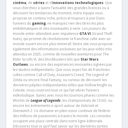
cinéma
,
de
séries
et d’
innovations technologiques
. Que
vous cherchiez à suivre l’actualité des grandes licences ou à
découvrir les tendances du moment, notre équipe vous
propose un contenu riche, précis et toujours à jour.Dans
l’univers du
gaming
, ne manquez rien des titres les plus
emblématiques et des nouveautés à venir. Les joueurs du
monde entier attendent avec impatience
GTA VI
(Grand Theft
Auto), qui promet de révolutionner la franchise culte avec un
monde ouvert encore plus immersif. Notre site vous propose
également des informations exclusives sur les jeux vidéo très
attendus en 2025, comme de nouvelles aventures pour The
Elder Scrolls VI, des blockbusters tels que
Star Wars
Outlaws
, ou encore des expériences innovantes signées par
les studios indépendants. Que vous soyez fan de franchises
cultes comme Call of Duty, Assassin’s Creed, The Legend of
Zelda ou encore Final Fantasy, ou curieux de découvrir les
dernières pépites indépendantes telles que Hollow Knight ou
Celeste, nous couvrons tout ce qui fait vibrer l’univers
vidéoludique. Suivez avec nous les tournois phares comme les
Worlds de
League of Legends
, les championnats de
CS:GO
, ou
encore les événements e-sport autour de
Valorant
et
Overwatch 2
. Ce domaine en plein essor continue de fédérer
des millions de passionnés à travers le monde. Les consoles
occupent une place centrale dans notre ligne éditoriale.
Découvrez tout ce qu’il faut savoir sur les dernières sorties