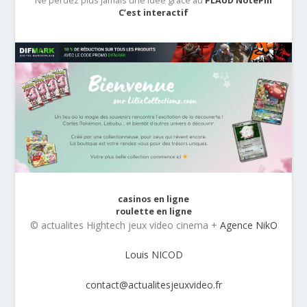
Ne perdez plus jamais une idée grâce au
PLAUD NotePin
C’est interactif
casinos en ligne
roulette en ligne
© actualites Hightech jeux video cinema +
Agence NikO
Louis NICOD
contact@actualitesjeuxvideo.fr