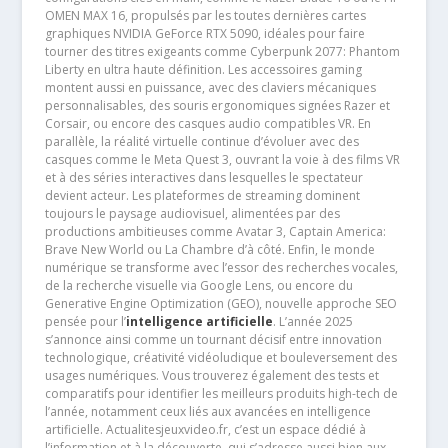
OMEN MAX 16, propulsés par les toutes dernières cartes
graphiques NVIDIA GeForce RTX 5090, idéales pour faire
tourner des titres exigeants comme Cyberpunk 2077: Phantom
Liberty en ultra haute définition. Les accessoires gaming
montent aussi en puissance, avec des claviers mécaniques
personnalisables, des souris ergonomiques signées Razer et
Corsair, ou encore des casques audio compatibles VR. En
parallèle, la réalité virtuelle continue d’évoluer avec des
casques comme le Meta Quest 3, ouvrant la voie à des films VR
et à des séries interactives dans lesquelles le spectateur
devient acteur. Les plateformes de streaming dominent
toujours le paysage audiovisuel, alimentées par des
productions ambitieuses comme Avatar 3, Captain America:
Brave New World ou La Chambre d’à côté. Enfin, le monde
numérique se transforme avec l’essor des recherches vocales,
de la recherche visuelle via Google Lens, ou encore du
Generative Engine Optimization (GEO), nouvelle approche SEO
pensée pour l’
intelligence artificielle
. L’année 2025
s’annonce ainsi comme un tournant décisif entre innovation
technologique, créativité vidéoludique et bouleversement des
usages numériques. Vous trouverez également des tests et
comparatifs pour identifier les meilleurs produits high-tech de
l’année, notamment ceux liés aux avancées en intelligence
artificielle. Actualitesjeuxvideo.fr, c’est un espace dédié à
l’information et à la découverte, qui s’adresse aussi bien aux