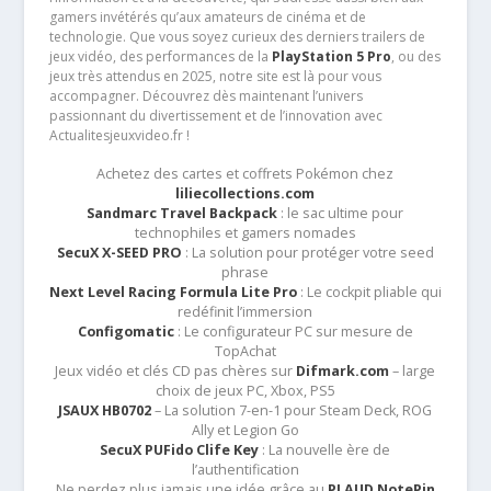
gamers invétérés qu’aux amateurs de cinéma et de
technologie. Que vous soyez curieux des derniers trailers de
jeux vidéo, des performances de la
PlayStation 5 Pro
, ou des
jeux très attendus en 2025, notre site est là pour vous
accompagner. Découvrez dès maintenant l’univers
passionnant du divertissement et de l’innovation avec
Actualitesjeuxvideo.fr !
Achetez des cartes et coffrets Pokémon chez
liliecollections.com
Sandmarc Travel Backpack
: le sac ultime pour
technophiles et gamers nomades
SecuX X-SEED PRO
: La solution pour protéger votre seed
phrase
Next Level Racing Formula Lite Pro
: Le cockpit pliable qui
redéfinit l’immersion
Configomatic
: Le configurateur PC sur mesure de
TopAchat
Jeux vidéo et clés CD pas chères sur
Difmark.com
– large
choix de jeux PC, Xbox, PS5
JSAUX HB0702
– La solution 7-en-1 pour Steam Deck, ROG
Ally et Legion Go
SecuX PUFido Clife Key
: La nouvelle ère de
l’authentification
Ne perdez plus jamais une idée grâce au
PLAUD NotePin