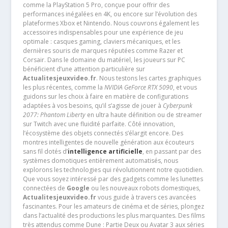
comme la PlayStation 5 Pro, conçue pour offrir des
performances inégalées en 4K, ou encore sur l’évolution des
plateformes Xbox et Nintendo. Nous couvrons également les
accessoires indispensables pour une expérience de jeu
optimale : casques gaming, claviers mécaniques, et les
dernières souris de marques réputées comme Razer et
Corsair. Dans le domaine du matériel, les joueurs sur PC
bénéficient d’une attention particulière sur
Actualitesjeuxvideo.fr
. Nous testons les cartes graphiques
les plus récentes, comme la
NVIDIA GeForce RTX 5090
, et vous
guidons sur les choix à faire en matière de configurations
adaptées à vos besoins, qu’il s’agisse de jouer à
Cyberpunk
2077: Phantom Liberty
en ultra haute définition ou de streamer
sur Twitch avec une fluidité parfaite. Côté innovation,
l’écosystème des objets connectés s’élargit encore. Des
montres intelligentes de nouvelle génération aux écouteurs
sans fil dotés d’
intelligence artificielle
, en passant par des
systèmes domotiques entièrement automatisés, nous
explorons les technologies qui révolutionnent notre quotidien.
Que vous soyez intéressé par des gadgets comme les lunettes
connectées de
Google
ou les nouveaux robots domestiques,
Actualitesjeuxvideo.fr
vous guide à travers ces avancées
fascinantes. Pour les amateurs de cinéma et de séries, plongez
dans l’actualité des productions les plus marquantes. Des films
très attendus comme Dune : Partie Deux ou Avatar 3 aux séries