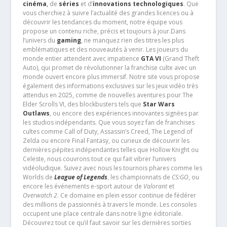
cinéma
,
de
séries
et d’
innovations technologiques
. Que
vous cherchiez à suivre l’actualité des grandes licences ou à
découvrir les tendances du moment, notre équipe vous
propose un contenu riche, précis et toujours à jour.Dans
l’univers du
gaming
, ne manquez rien des titres les plus
emblématiques et des nouveautés à venir. Les joueurs du
monde entier attendent avec impatience
GTA VI
(Grand Theft
Auto), qui promet de révolutionner la franchise culte avec un
monde ouvert encore plus immersif. Notre site vous propose
également des informations exclusives sur les jeux vidéo très
attendus en 2025, comme de nouvelles aventures pour The
Elder Scrolls VI, des blockbusters tels que
Star Wars
Outlaws
, ou encore des expériences innovantes signées par
les studios indépendants. Que vous soyez fan de franchises
cultes comme Call of Duty, Assassin’s Creed, The Legend of
Zelda ou encore Final Fantasy, ou curieux de découvrir les
dernières pépites indépendantes telles que Hollow Knight ou
Celeste, nous couvrons tout ce qui fait vibrer l’univers
vidéoludique. Suivez avec nous les tournois phares comme les
Worlds de
League of Legends
, les championnats de
CS:GO
, ou
encore les événements e-sport autour de
Valorant
et
Overwatch 2
. Ce domaine en plein essor continue de fédérer
des millions de passionnés à travers le monde. Les consoles
occupent une place centrale dans notre ligne éditoriale.
Découvrez tout ce qu’il faut savoir sur les dernières sorties