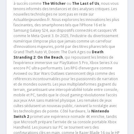
à succès comme
The Witcher
ou
The Last of Us
, nous vous
tenons informés des tendances et des analyses critiques .Les
nouvelles technologies ne sont pas en reste sur
Actualitesjeuxvideo.fr. Nous explorons les innovations les plus
fascinantes, des smartphones tels que l’iPhone 16 et le
Samsung Galaxy S24, aux dispositifs connectés et casques VR
comme le Meta Quest 3. En 2025, l’industrie du divertissement
numérique s’impose plus que jamais comme un carrefour
d’innovations majeures, porté par des titres phares tels que
Grand Theft Auto VI, Doom: The Dark Ages ou
Death
Stranding 2: On the Beach
, qui repoussent les limites de
l’expérience immersive sur PlayStation 5 Pro, Xbox Series X ou
encore PC ultra-performants. Les RPG d’envergure comme
Avowed ou Star Wars Outlaws s’annoncent déjà comme des
références incontournables pour les passionnés de narration
et de mondes ouverts. Les jeux multiplateformes gagnent du
terrain, garantissant une interopérabilité totale entre console,
mobile et PC, tandis que le cloud gaming révolutionne l’accès
aux jeux AAA sans matériel physique. Les remakes de jeux
cultes séduisent un nouveau public, ravivant la nostalgie avec
les technologies de pointe. Côté hardware, la
Nintendo
Switch 2
promet une expérience nomade 4K enrichie, tandis
que Microsoft prépare l’arrivée de sa console portable Xbox
Handheld. Les joueurs sur PC se tournent vers des
configurations clés en main, comme le Razer Blade 16 ou le HP