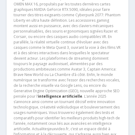
OMEN MAX 16, propulsés par les toutes dernières cartes
graphiques NVIDIA GeForce RTX 5090, idéales pour faire
tourner des titres exigeants comme Cyberpunk 2077: Phantom
Liberty en ultra haute définition. Les accessoires gaming
montent aussi en puissance, avec des claviers mécaniques
personnalisables, des souris ergonomiques signées Razer et
Corsair, ou encore des casques audio compatibles VR. En
parallèle, la réalité virtuelle continue d’évoluer avec des
casques comme le Meta Quest 3, ouvrant la voie à des films VR
et à des séries interactives dans lesquelles le spectateur
devient acteur. Les plateformes de streaming dominent
toujours le paysage audiovisuel, alimentées par des
productions ambitieuses comme Avatar 3, Captain America:
Brave New World ou La Chambre d’à côté. Enfin, le monde
numérique se transforme avec l’essor des recherches vocales,
de la recherche visuelle via Google Lens, ou encore du
Generative Engine Optimization (GEO), nouvelle approche SEO
pensée pour l’
intelligence artificielle
. L’année 2025
s’annonce ainsi comme un tournant décisif entre innovation
technologique, créativité vidéoludique et bouleversement des
usages numériques. Vous trouverez également des tests et
comparatifs pour identifier les meilleurs produits high-tech de
l’année, notamment ceux liés aux avancées en intelligence
artificielle. Actualitesjeuxvideo.fr, c’est un espace dédié à
l’information et à la découverte, qui s’adresse aussi bien aux