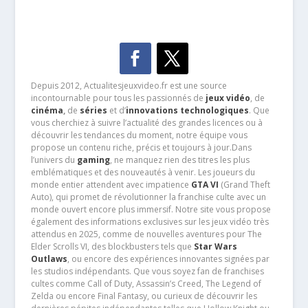
Depuis 2012, Actualitesjeuxvideo.fr est une source
incontournable pour tous les passionnés de
jeux vidéo
, de
cinéma
,
de
séries
et d’
innovations technologiques
. Que
vous cherchiez à suivre l’actualité des grandes licences ou à
découvrir les tendances du moment, notre équipe vous
propose un contenu riche, précis et toujours à jour.Dans
l’univers du
gaming
, ne manquez rien des titres les plus
emblématiques et des nouveautés à venir. Les joueurs du
monde entier attendent avec impatience
GTA VI
(Grand Theft
Auto), qui promet de révolutionner la franchise culte avec un
monde ouvert encore plus immersif. Notre site vous propose
également des informations exclusives sur les jeux vidéo très
attendus en 2025, comme de nouvelles aventures pour The
Elder Scrolls VI, des blockbusters tels que
Star Wars
Outlaws
, ou encore des expériences innovantes signées par
les studios indépendants. Que vous soyez fan de franchises
cultes comme Call of Duty, Assassin’s Creed, The Legend of
Zelda ou encore Final Fantasy, ou curieux de découvrir les