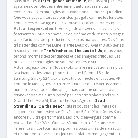
sans fil dotés d’
intelligence artificielle
, en passant par des
systèmes domotiques entièrement automatisés, nous
explorons les technologies qui révolutionnent notre quotidien.
Que vous soyez intéressé par des gadgets comme les lunettes
connectées de
Google
ou les nouveaux robots domestiques,
Actualitesjeuxvideo.fr
vous guide à travers ces avancées
fascinantes. Pour les amateurs de cinéma et de séries, plongez
dans l’actualité des productions les plus marquantes. Des films
très attendus comme Dune : Partie Deux ou Avatar 3 aux séries
à succès comme
The Witcher
ou
The Last of Us
, nous vous
tenons informés des tendances et des analyses critiques .Les
nouvelles technologies ne sont pas en reste sur
Actualitesjeuxvideo.fr. Nous explorons les innovations les plus
fascinantes, des smartphones tels que l’iPhone 16 et le
Samsung Galaxy S24, aux dispositifs connectés et casques VR
comme le Meta Quest 3. En 2025, l’industrie du divertissement
numérique s’impose plus que jamais comme un carrefour
d’innovations majeures, porté par des titres phares tels que
Grand Theft Auto VI, Doom: The Dark Ages ou
Death
Stranding 2: On the Beach
, qui repoussent les limites de
l’expérience immersive sur PlayStation 5 Pro, Xbox Series X ou
encore PC ultra-performants. Les RPG d’envergure comme
Avowed ou Star Wars Outlaws s’annoncent déjà comme des
références incontournables pour les passionnés de narration
et de mondes ouverts. Les jeux multiplateformes gagnent du