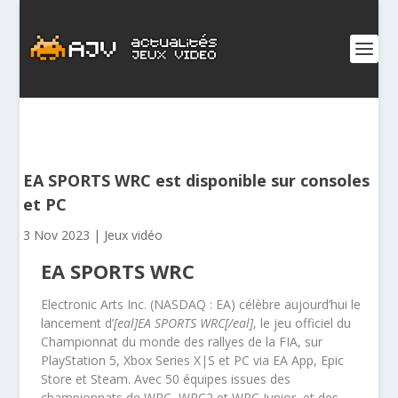
EA SPORTS WRC est disponible sur consoles
et PC
3 Nov 2023
|
Jeux vidéo
EA SPORTS WRC
Electronic Arts Inc. (NASDAQ : EA) célèbre aujourd’hui le
lancement d’
[eal]EA SPORTS WRC[/eal]
, le jeu officiel du
Championnat du monde des rallyes de la FIA, sur
PlayStation 5, Xbox Series X|S et PC via EA App, Epic
Store et Steam. Avec 50 équipes issues des
championnats de WRC, WRC2 et WRC Junior, et des