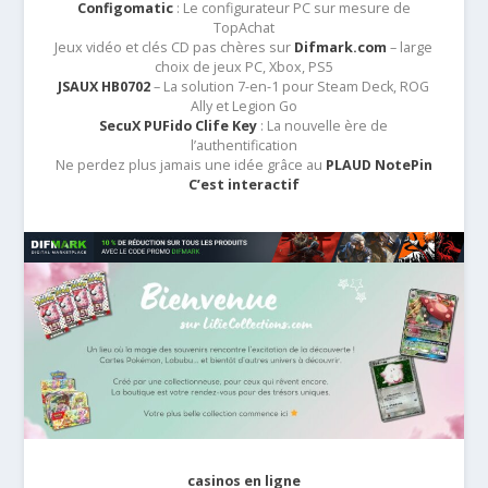
Configomatic
: Le configurateur PC sur mesure de
TopAchat
Jeux vidéo et clés CD pas chères sur
Difmark.com
– large
choix de jeux PC, Xbox, PS5
JSAUX HB0702
– La solution 7-en-1 pour Steam Deck, ROG
Ally et Legion Go
SecuX PUFido Clife Key
: La nouvelle ère de
l’authentification
Ne perdez plus jamais une idée grâce au
PLAUD NotePin
C’est interactif
casinos en ligne