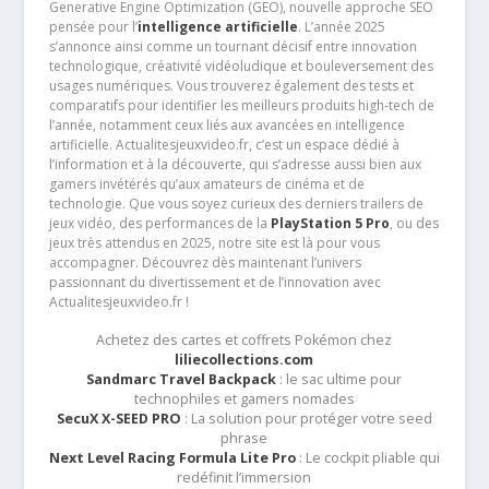
Generative Engine Optimization (GEO), nouvelle approche SEO
pensée pour l’
intelligence artificielle
. L’année 2025
s’annonce ainsi comme un tournant décisif entre innovation
technologique, créativité vidéoludique et bouleversement des
usages numériques. Vous trouverez également des tests et
comparatifs pour identifier les meilleurs produits high-tech de
l’année, notamment ceux liés aux avancées en intelligence
artificielle. Actualitesjeuxvideo.fr, c’est un espace dédié à
l’information et à la découverte, qui s’adresse aussi bien aux
gamers invétérés qu’aux amateurs de cinéma et de
technologie. Que vous soyez curieux des derniers trailers de
jeux vidéo, des performances de la
PlayStation 5 Pro
, ou des
jeux très attendus en 2025, notre site est là pour vous
accompagner. Découvrez dès maintenant l’univers
passionnant du divertissement et de l’innovation avec
Actualitesjeuxvideo.fr !
Achetez des cartes et coffrets Pokémon chez
liliecollections.com
Sandmarc Travel Backpack
: le sac ultime pour
technophiles et gamers nomades
SecuX X-SEED PRO
: La solution pour protéger votre seed
phrase
Next Level Racing Formula Lite Pro
: Le cockpit pliable qui
redéfinit l’immersion