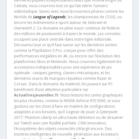
dernières pépites indépendantes telles que Hollow Knight ou
Celeste, nous couvrons tout ce qui fait vibrer l’univers
vidéoludique. Suivez avec nous les tournois phares comme les
Worlds de
League of Legends
, les championnats de
CS:GO
, ou
encore les événements e-sport autour de
Valorant
et
Overwatch 2
. Ce domaine en plein essor continue de fédérer
des millions de passionnés à travers le monde. Les consoles
occupent une place centrale dans notre ligne éditoriale.
Découvrez tout ce qu’il faut savoir sur les dernières sorties
comme la PlayStation 5 Pro, conçue pour offrir des
performances inégalées en 4K, ou encore sur l’évolution des
plateformes Xbox et Nintendo. Nous couvrons également les
accessoires indispensables pour une expérience de jeu
optimale : casques gaming, claviers mécaniques, et les
dernières souris de marques réputées comme Razer et
Corsair. Dans le domaine du matériel, les joueurs sur PC
bénéficient d’une attention particulière sur
Actualitesjeuxvideo.fr
. Nous testons les cartes graphiques
les plus récentes, comme la
NVIDIA GeForce RTX 5090
, et vous
guidons sur les choix à faire en matière de configurations
adaptées à vos besoins, qu’il s’agisse de jouer à
Cyberpunk
2077: Phantom Liberty
en ultra haute définition ou de streamer
sur Twitch avec une fluidité parfaite. Côté innovation,
l’écosystème des objets connectés s’élargit encore. Des
montres intelligentes de nouvelle génération aux écouteurs