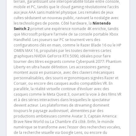
terrain, garantissant une interopérabilité totale entre console,
mobile et PC, tandis que le cloud gaming révolutionne l’accès
aux jeux AAA sans matériel physique. Les remakes de jeux
cultes séduisent un nouveau public, ravivant la nostalgie avec
les technologies de pointe. Côté hardware, la
Nintendo
Switch 2
promet une expérience nomade 4K enrichie, tandis
que Microsoft prépare l’arrivée de sa console portable Xbox
Handheld. Les joueurs sur PC se tournent vers des
configurations clés en main, comme le Razer Blade 16 ou le HP
OMEN MAX 16, propulsés par les toutes dernières cartes
graphiques NVIDIA GeForce RTX 5090, idéales pour faire
tourner des titres exigeants comme Cyberpunk 2077: Phantom
Liberty en ultra haute définition. Les accessoires gaming
montent aussi en puissance, avec des claviers mécaniques
personnalisables, des souris ergonomiques signées Razer et
Corsair, ou encore des casques audio compatibles VR. En
parallèle, la réalité virtuelle continue d’évoluer avec des
casques comme le Meta Quest 3, ouvrant la voie à des films VR
et à des séries interactives dans lesquelles le spectateur
devient acteur. Les plateformes de streaming dominent
toujours le paysage audiovisuel, alimentées par des
productions ambitieuses comme Avatar 3, Captain America:
Brave New World ou La Chambre d’à côté. Enfin, le monde
numérique se transforme avec l’essor des recherches vocales,
de la recherche visuelle via Google Lens, ou encore du