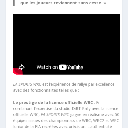
que les joueurs reviennent sans cesse. »
EA SPORTS WRC
est l’expérience de rallye par excellence
avec des fonctionnalités telles que :
Le prestige de la licence officielle WRC
: En
combinant l’expertise du studio DiRT Rally avec la licence
officielle WRC,
EA SPORTS WRC
gagne en réalisme avec 50
équipes issues des championnats de WRC, WRC2 et WRC
Junior de la FIA recréées avec précision. L’authenticité