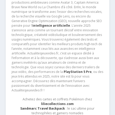
productions ambitieuses comme Avatar 3, Captain America:
Brave New World ou La Chambre d’à côté. Enfin, le monde
numérique se transforme avec l’essor des recherches vocales,
de la recherche visuelle via Google Lens, ou encore du
Generative Engine Optimization (GEO), nouvelle approche SEO
pensée pour l’
intelligence artificielle
. L’année 2025
s’annonce ainsi comme un tournant décisif entre innovation
technologique, créativité vidéoludique et bouleversement des
usages numériques. Vous trouverez également des tests et
comparatifs pour identifier les meilleurs produits high-tech de
l’année, notamment ceux liés aux avancées en intelligence
artificielle. Actualitesjeuxvideo.fr, c’est un espace dédié à
l’information et à la découverte, qui s’adresse aussi bien aux
gamers invétérés qu’aux amateurs de cinéma et de
technologie. Que vous soyez curieux des derniers trailers de
jeux vidéo, des performances de la
PlayStation 5 Pro
, ou des
jeux très attendus en 2025, notre site est là pour vous
accompagner. Découvrez dès maintenant l’univers
passionnant du divertissement et de l’innovation avec
Actualitesjeuxvideo.fr !
Achetez des cartes et coffrets Pokémon chez
liliecollections.com
Sandmarc Travel Backpack
: le sac ultime pour
technophiles et gamers nomades