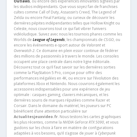
Outlaws
, ou encore des expériences innovantes signées par
les studios indépendants. Que vous soyez fan de franchises
cultes comme Call of Duty, Assassin’s Creed, The Legend of
Zelda ou encore Final Fantasy, ou curieux de découvrir les
dernières pépites indépendantes telles que Hollow Knight ou
Celeste, nous couvrons tout ce qui fait vibrer l’univers
vidéoludique. Suivez avec nous les tournois phares comme les
Worlds de
League of Legends
, les championnats de
CS:GO
, ou
encore les événements e-sport autour de
Valorant
et
Overwatch 2
. Ce domaine en plein essor continue de fédérer
des millions de passionnés à travers le monde. Les consoles
occupent une place centrale dans notre ligne éditoriale.
Découvrez tout ce qu’il faut savoir sur les dernières sorties
comme la PlayStation 5 Pro, conçue pour offrir des
performances inégalées en 4K, ou encore sur l’évolution des
plateformes Xbox et Nintendo. Nous couvrons également les
accessoires indispensables pour une expérience de jeu
optimale : casques gaming, claviers mécaniques, et les
dernières souris de marques réputées comme Razer et
Corsair. Dans le domaine du matériel, les joueurs sur PC
bénéficient d’une attention particulière sur
Actualitesjeuxvideo.fr
. Nous testons les cartes graphiques
les plus récentes, comme la
NVIDIA GeForce RTX 5090
, et vous
guidons sur les choix à faire en matière de configurations
adaptées à vos besoins, qu’il s’agisse de jouer à
Cyberpunk