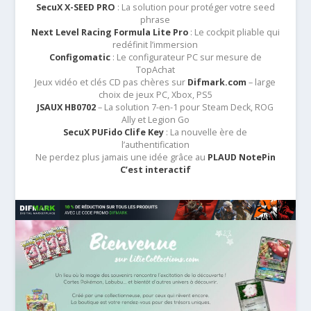
SecuX X-SEED PRO
: La solution pour protéger votre seed
phrase
Next Level Racing Formula Lite Pro
: Le cockpit pliable qui
redéfinit l’immersion
Configomatic
: Le configurateur PC sur mesure de
TopAchat
Jeux vidéo et clés CD pas chères sur
Difmark.com
– large
choix de jeux PC, Xbox, PS5
JSAUX HB0702
– La solution 7-en-1 pour Steam Deck, ROG
Ally et Legion Go
SecuX PUFido Clife Key
: La nouvelle ère de
l’authentification
Ne perdez plus jamais une idée grâce au
PLAUD NotePin
C’est interactif