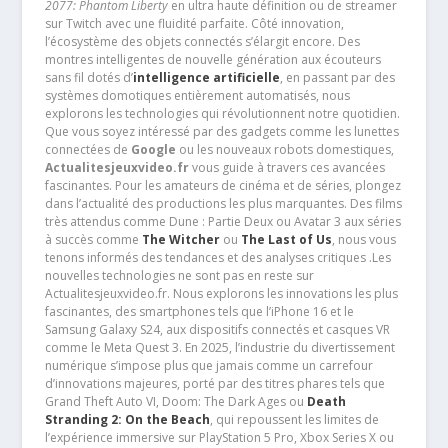
2077: Phantom Liberty
en ultra haute définition ou de streamer
sur Twitch avec une fluidité parfaite. Côté innovation,
l’écosystème des objets connectés s’élargit encore. Des
montres intelligentes de nouvelle génération aux écouteurs
sans fil dotés d’
intelligence artificielle
, en passant par des
systèmes domotiques entièrement automatisés, nous
explorons les technologies qui révolutionnent notre quotidien.
Que vous soyez intéressé par des gadgets comme les lunettes
connectées de
Google
ou les nouveaux robots domestiques,
Actualitesjeuxvideo.fr
vous guide à travers ces avancées
fascinantes. Pour les amateurs de cinéma et de séries, plongez
dans l’actualité des productions les plus marquantes. Des films
très attendus comme Dune : Partie Deux ou Avatar 3 aux séries
à succès comme
The Witcher
ou
The Last of Us
, nous vous
tenons informés des tendances et des analyses critiques .Les
nouvelles technologies ne sont pas en reste sur
Actualitesjeuxvideo.fr. Nous explorons les innovations les plus
fascinantes, des smartphones tels que l’iPhone 16 et le
Samsung Galaxy S24, aux dispositifs connectés et casques VR
comme le Meta Quest 3. En 2025, l’industrie du divertissement
numérique s’impose plus que jamais comme un carrefour
d’innovations majeures, porté par des titres phares tels que
Grand Theft Auto VI, Doom: The Dark Ages ou
Death
Stranding 2: On the Beach
, qui repoussent les limites de
l’expérience immersive sur PlayStation 5 Pro, Xbox Series X ou