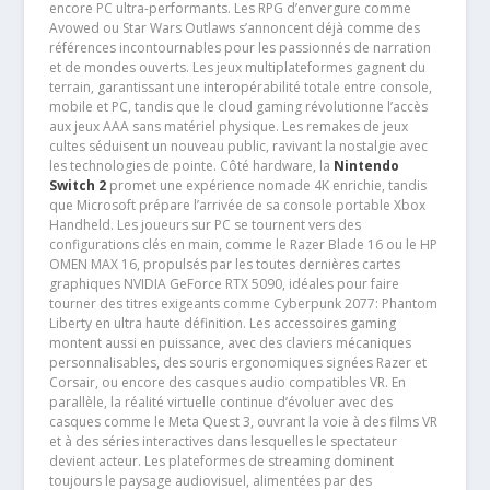
encore PC ultra-performants. Les RPG d’envergure comme
Avowed ou Star Wars Outlaws s’annoncent déjà comme des
références incontournables pour les passionnés de narration
et de mondes ouverts. Les jeux multiplateformes gagnent du
terrain, garantissant une interopérabilité totale entre console,
mobile et PC, tandis que le cloud gaming révolutionne l’accès
aux jeux AAA sans matériel physique. Les remakes de jeux
cultes séduisent un nouveau public, ravivant la nostalgie avec
les technologies de pointe. Côté hardware, la
Nintendo
Switch 2
promet une expérience nomade 4K enrichie, tandis
que Microsoft prépare l’arrivée de sa console portable Xbox
Handheld. Les joueurs sur PC se tournent vers des
configurations clés en main, comme le Razer Blade 16 ou le HP
OMEN MAX 16, propulsés par les toutes dernières cartes
graphiques NVIDIA GeForce RTX 5090, idéales pour faire
tourner des titres exigeants comme Cyberpunk 2077: Phantom
Liberty en ultra haute définition. Les accessoires gaming
montent aussi en puissance, avec des claviers mécaniques
personnalisables, des souris ergonomiques signées Razer et
Corsair, ou encore des casques audio compatibles VR. En
parallèle, la réalité virtuelle continue d’évoluer avec des
casques comme le Meta Quest 3, ouvrant la voie à des films VR
et à des séries interactives dans lesquelles le spectateur
devient acteur. Les plateformes de streaming dominent
toujours le paysage audiovisuel, alimentées par des