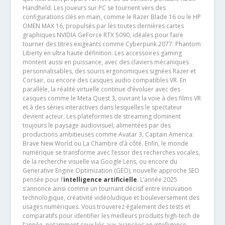
Handheld. Les joueurs sur PC se tournent vers des
configurations clés en main, comme le Razer Blade 16 ou le HP
OMEN MAX 16, propulsés par les toutes dernières cartes
graphiques NVIDIA GeForce RTX 5090, idéales pour faire
tourner des titres exigeants comme Cyberpunk 2077: Phantom
Liberty en ultra haute définition. Les accessoires gaming
montent aussi en puissance, avec des claviers mécaniques
personnalisables, des souris ergonomiques signées Razer et
Corsair, ou encore des casques audio compatibles VR. En
parallèle, la réalité virtuelle continue d’évoluer avec des
casques comme le Meta Quest 3, ouvrant la voie à des films VR
et à des séries interactives dans lesquelles le spectateur
devient acteur. Les plateformes de streaming dominent
toujours le paysage audiovisuel, alimentées par des
productions ambitieuses comme Avatar 3, Captain America:
Brave New World ou La Chambre d’à côté. Enfin, le monde
numérique se transforme avec l’essor des recherches vocales,
de la recherche visuelle via Google Lens, ou encore du
Generative Engine Optimization (GEO), nouvelle approche SEO
pensée pour l’
intelligence artificielle
. L’année 2025
s’annonce ainsi comme un tournant décisif entre innovation
technologique, créativité vidéoludique et bouleversement des
usages numériques. Vous trouverez également des tests et
comparatifs pour identifier les meilleurs produits high-tech de
l’année, notamment ceux liés aux avancées en intelligence