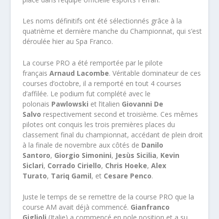
Les noms définitifs ont été sélectionnés grâce à la
quatrième et dernière manche du Championnat, qui s’est
déroulée hier au Spa Franco.
La course PRO a été remportée par le pilote
français
Arnaud Lacombe
. Véritable dominateur de ces
courses d’octobre, il a remporté en tout 4 courses
d’affilée. Le podium fut complété avec le
polonais
Pawlowski
et l’italien
Giovanni De
Salvo
respectivement second et troisième. Ces mêmes
pilotes ont conquis les trois premières places du
classement final du championnat, accédant de plein droit
à la finale de novembre aux côtés de
Danilo
Santoro
,
Giorgio Simonini
,
Jesùs Sicilia
,
Kevin
Siclari
,
Corrado Ciriello
,
Chris Hoeke
,
Alex
Turato
,
Tariq Gamil
, et
Cesare Penco
.
Juste le temps de se remettre de la course PRO que la
course AM avait déjà commencé.
Gianfranco
Giglioli
(Italie) a commencé en pole position et a su