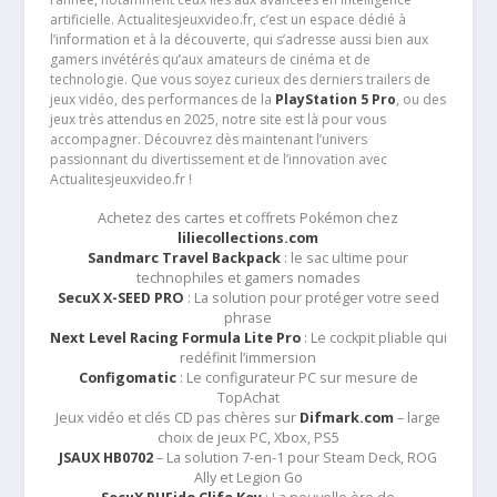
artificielle. Actualitesjeuxvideo.fr, c’est un espace dédié à
l’information et à la découverte, qui s’adresse aussi bien aux
gamers invétérés qu’aux amateurs de cinéma et de
technologie. Que vous soyez curieux des derniers trailers de
jeux vidéo, des performances de la
PlayStation 5 Pro
, ou des
jeux très attendus en 2025, notre site est là pour vous
accompagner. Découvrez dès maintenant l’univers
passionnant du divertissement et de l’innovation avec
Actualitesjeuxvideo.fr !
Achetez des cartes et coffrets Pokémon chez
liliecollections.com
Sandmarc Travel Backpack
: le sac ultime pour
technophiles et gamers nomades
SecuX X-SEED PRO
: La solution pour protéger votre seed
phrase
Next Level Racing Formula Lite Pro
: Le cockpit pliable qui
redéfinit l’immersion
Configomatic
: Le configurateur PC sur mesure de
TopAchat
Jeux vidéo et clés CD pas chères sur
Difmark.com
– large
choix de jeux PC, Xbox, PS5
JSAUX HB0702
– La solution 7-en-1 pour Steam Deck, ROG
Ally et Legion Go