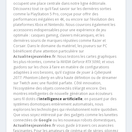
occupent une place centrale dans notre ligne éditoriale.
Découvrez tout ce qu’il faut savoir sur les dernières sorties
comme la PlayStation 5 Pro, conçue pour offrir des
performances inégalées en 4K, ou encore sur l’évolution des
plateformes Xbox et Nintendo. Nous couvrons également les
accessoires indispensables pour une expérience de jeu
optimale : casques gaming, claviers mécaniques, et les
dernières souris de marques réputées comme Razer et
Corsair. Dans le domaine du matériel, les joueurs sur PC
bénéficient d’une attention particulière sur
Actualitesjeuxvideo.fr
. Nous testons les cartes graphiques
les plus récentes, comme la
NVIDIA GeForce RTX 5090
, et vous
guidons sur les choix à faire en matière de configurations
adaptées à vos besoins, qu’il s’agisse de jouer à
Cyberpunk
2077: Phantom Liberty
en ultra haute définition ou de streamer
sur Twitch avec une fluidité parfaite. Côté innovation,
l’écosystème des objets connectés s’élargit encore. Des
montres intelligentes de nouvelle génération aux écouteurs
sans fil dotés d’
intelligence artificielle
, en passant par des
systèmes domotiques entièrement automatisés, nous
explorons les technologies qui révolutionnent notre quotidien.
Que vous soyez intéressé par des gadgets comme les lunettes
connectées de
Google
ou les nouveaux robots domestiques,
Actualitesjeuxvideo.fr
vous guide à travers ces avancées
fascinantes. Pour les amateurs de cinéma et de séries, plongez