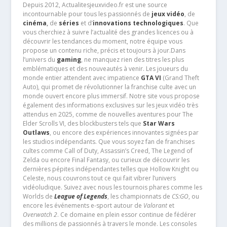
Depuis 2012, Actualitesjeuxvideo.fr est une source
incontournable pour tous les passionnés de
jeux vidéo
, de
cinéma
,
de
séries
et d’
innovations technologiques
. Que
vous cherchiez à suivre l’actualité des grandes licences ou à
découvrir les tendances du moment, notre équipe vous
propose un contenu riche, précis et toujours à jour.Dans
l’univers du
gaming
, ne manquez rien des titres les plus
emblématiques et des nouveautés à venir. Les joueurs du
monde entier attendent avec impatience
GTA VI
(Grand Theft
Auto), qui promet de révolutionner la franchise culte avec un
monde ouvert encore plus immersif. Notre site vous propose
également des informations exclusives sur les jeux vidéo très
attendus en 2025, comme de nouvelles aventures pour The
Elder Scrolls VI, des blockbusters tels que
Star Wars
Outlaws
, ou encore des expériences innovantes signées par
les studios indépendants. Que vous soyez fan de franchises
cultes comme Call of Duty, Assassin’s Creed, The Legend of
Zelda ou encore Final Fantasy, ou curieux de découvrir les
dernières pépites indépendantes telles que Hollow Knight ou
Celeste, nous couvrons tout ce qui fait vibrer l’univers
vidéoludique. Suivez avec nous les tournois phares comme les
Worlds de
League of Legends
, les championnats de
CS:GO
, ou
encore les événements e-sport autour de
Valorant
et
Overwatch 2
. Ce domaine en plein essor continue de fédérer
des millions de passionnés à travers le monde. Les consoles