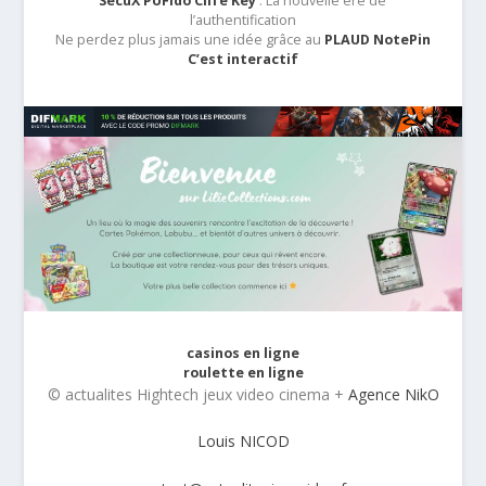
SecuX PUFido Clife Key
: La nouvelle ère de
l’authentification
Ne perdez plus jamais une idée grâce au
PLAUD NotePin
C’est interactif
casinos en ligne
roulette en ligne
© actualites Hightech jeux video cinema +
Agence NikO
Louis NICOD