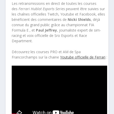
Les retransmissions en direct de toutes les courses
des
Ferrari Hublot Esports Series
peuvent être suivies sur
les chaînes officielles Twitch, Youtube et Facebook, elles
bénéficient des commentaires de
Nicki Shields
, déjà
connue du grand public grâce au championnat FIA
Formula E , et
Paul Jeffrey
, journaliste expert de sim-
racing et voix officielle de Sro Esports et Race
Department.
Découvrez les courses PRO et AM de Spa
Francorchamps sur la chaine
Youtube officielle de Ferrari
: