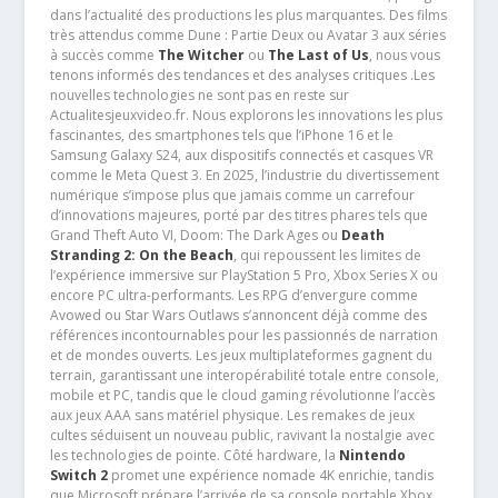
dans l’actualité des productions les plus marquantes. Des films
très attendus comme Dune : Partie Deux ou Avatar 3 aux séries
à succès comme
The Witcher
ou
The Last of Us
, nous vous
tenons informés des tendances et des analyses critiques .Les
nouvelles technologies ne sont pas en reste sur
Actualitesjeuxvideo.fr. Nous explorons les innovations les plus
fascinantes, des smartphones tels que l’iPhone 16 et le
Samsung Galaxy S24, aux dispositifs connectés et casques VR
comme le Meta Quest 3. En 2025, l’industrie du divertissement
numérique s’impose plus que jamais comme un carrefour
d’innovations majeures, porté par des titres phares tels que
Grand Theft Auto VI, Doom: The Dark Ages ou
Death
Stranding 2: On the Beach
, qui repoussent les limites de
l’expérience immersive sur PlayStation 5 Pro, Xbox Series X ou
encore PC ultra-performants. Les RPG d’envergure comme
Avowed ou Star Wars Outlaws s’annoncent déjà comme des
références incontournables pour les passionnés de narration
et de mondes ouverts. Les jeux multiplateformes gagnent du
terrain, garantissant une interopérabilité totale entre console,
mobile et PC, tandis que le cloud gaming révolutionne l’accès
aux jeux AAA sans matériel physique. Les remakes de jeux
cultes séduisent un nouveau public, ravivant la nostalgie avec
les technologies de pointe. Côté hardware, la
Nintendo
Switch 2
promet une expérience nomade 4K enrichie, tandis
que Microsoft prépare l’arrivée de sa console portable Xbox