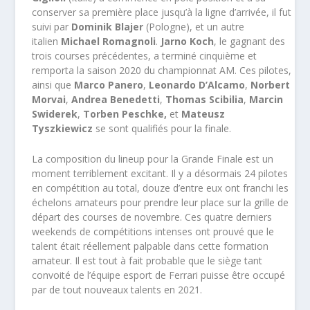
conserver sa première place jusqu’à la ligne d’arrivée, il fut
suivi par
Dominik Blajer
(Pologne), et un autre
italien
Michael Romagnoli
.
Jarno Koch
, le gagnant des
trois courses précédentes, a terminé cinquième et
remporta la saison 2020 du championnat AM. Ces pilotes,
ainsi que
Marco Panero
,
Leonardo D’Alcamo
,
Norbert
Morvai
,
Andrea Benedetti
,
Thomas Scibilia
,
Marcin
Swiderek
,
Torben Peschke,
et
Mateusz
Tyszkiewicz
se sont qualifiés pour la finale.
La composition du lineup pour la Grande Finale est un
moment terriblement excitant. Il y a désormais 24 pilotes
en compétition au total, douze d’entre eux ont franchi les
échelons amateurs pour prendre leur place sur la grille de
départ des courses de novembre. Ces quatre derniers
weekends de compétitions intenses ont prouvé que le
talent était réellement palpable dans cette formation
amateur. Il est tout à fait probable que le siège tant
convoité de l’équipe esport de Ferrari puisse être occupé
par de tout nouveaux talents en 2021.