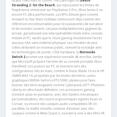
Grand Theft Auto VI, Doom: The Dark Ages ou
Death
Stranding 2: On the Beach
, qui repoussent les limites de
l’expérience immersive sur PlayStation 5 Pro, Xbox Series X ou
encore PC ultra-performants. Les RPG d’envergure comme
Avowed ou Star Wars Outlaws s’annoncent déjà comme des
références incontournables pour les passionnés de narration
et de mondes ouverts. Les jeux multiplateformes gagnent du
terrain, garantissant une interopérabilité totale entre console,
mobile et PC, tandis que le cloud gaming révolutionne l’accès
aux jeux AAA sans matériel physique. Les remakes de jeux
cultes séduisent un nouveau public, ravivant la nostalgie avec
les technologies de pointe. Côté hardware, la
Nintendo
Switch 2
promet une expérience nomade 4K enrichie, tandis
que Microsoft prépare l’arrivée de sa console portable Xbox
Handheld. Les joueurs sur PC se tournent vers des
configurations clés en main, comme le Razer Blade 16 ou le HP
OMEN MAX 16, propulsés par les toutes dernières cartes
graphiques NVIDIA GeForce RTX 5090, idéales pour faire
tourner des titres exigeants comme Cyberpunk 2077: Phantom
Liberty en ultra haute définition. Les accessoires gaming
montent aussi en puissance, avec des claviers mécaniques
personnalisables, des souris ergonomiques signées Razer et
Corsair, ou encore des casques audio compatibles VR. En
parallèle, la réalité virtuelle continue d’évoluer avec des
casques comme le Meta Quest 3, ouvrant la voie à des films VR