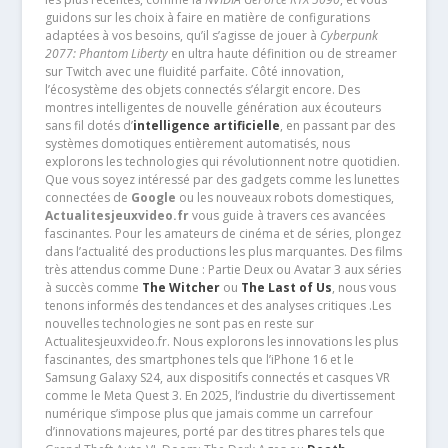
guidons sur les choix à faire en matière de configurations
adaptées à vos besoins, qu’il s’agisse de jouer à
Cyberpunk
2077: Phantom Liberty
en ultra haute définition ou de streamer
sur Twitch avec une fluidité parfaite. Côté innovation,
l’écosystème des objets connectés s’élargit encore. Des
montres intelligentes de nouvelle génération aux écouteurs
sans fil dotés d’
intelligence artificielle
, en passant par des
systèmes domotiques entièrement automatisés, nous
explorons les technologies qui révolutionnent notre quotidien.
Que vous soyez intéressé par des gadgets comme les lunettes
connectées de
Google
ou les nouveaux robots domestiques,
Actualitesjeuxvideo.fr
vous guide à travers ces avancées
fascinantes. Pour les amateurs de cinéma et de séries, plongez
dans l’actualité des productions les plus marquantes. Des films
très attendus comme Dune : Partie Deux ou Avatar 3 aux séries
à succès comme
The Witcher
ou
The Last of Us
, nous vous
tenons informés des tendances et des analyses critiques .Les
nouvelles technologies ne sont pas en reste sur
Actualitesjeuxvideo.fr. Nous explorons les innovations les plus
fascinantes, des smartphones tels que l’iPhone 16 et le
Samsung Galaxy S24, aux dispositifs connectés et casques VR
comme le Meta Quest 3. En 2025, l’industrie du divertissement
numérique s’impose plus que jamais comme un carrefour
d’innovations majeures, porté par des titres phares tels que