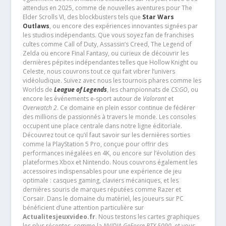
attendus en 2025, comme de nouvelles aventures pour The
Elder Scrolls VI, des blockbusters tels que
Star Wars
Outlaws
, ou encore des expériences innovantes signées par
les studios indépendants. Que vous soyez fan de franchises
cultes comme Call of Duty, Assassin’s Creed, The Legend of
Zelda ou encore Final Fantasy, ou curieux de découvrir les
dernières pépites indépendantes telles que Hollow Knight ou
Celeste, nous couvrons tout ce qui fait vibrer l’univers
vidéoludique. Suivez avec nous les tournois phares comme les
Worlds de
League of Legends
, les championnats de
CS:GO
, ou
encore les événements e-sport autour de
Valorant
et
Overwatch 2
. Ce domaine en plein essor continue de fédérer
des millions de passionnés à travers le monde. Les consoles
occupent une place centrale dans notre ligne éditoriale.
Découvrez tout ce qu’il faut savoir sur les dernières sorties
comme la PlayStation 5 Pro, conçue pour offrir des
performances inégalées en 4K, ou encore sur l’évolution des
plateformes Xbox et Nintendo. Nous couvrons également les
accessoires indispensables pour une expérience de jeu
optimale : casques gaming, claviers mécaniques, et les
dernières souris de marques réputées comme Razer et
Corsair. Dans le domaine du matériel, les joueurs sur PC
bénéficient d’une attention particulière sur
Actualitesjeuxvideo.fr
. Nous testons les cartes graphiques
les plus récentes, comme la
NVIDIA GeForce RTX 5090
, et vous