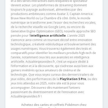
et à des séries interactives dans lesquelles le spectateur
devient acteur. Les plateformes de streaming dominent
toujours le paysage audiovisuel, alimentées par des
productions ambitieuses comme Avatar 3, Captain America:
Brave New World ou La Chambre d’à côté. Enfin, le monde
numérique se transforme avec l’essor des recherches vocales,
de la recherche visuelle via Google Lens, ou encore du
Generative Engine Optimization (GEO), nouvelle approche SEO
pensée pour l’
intelligence artificielle
. L’année 2025
s’annonce ainsi comme un tournant décisif entre innovation
technologique, créativité vidéoludique et bouleversement des
usages numériques. Vous trouverez également des tests et
comparatifs pour identifier les meilleurs produits high-tech de
l’année, notamment ceux liés aux avancées en intelligence
artificielle. Actualitesjeuxvideo.fr, c’est un espace dédié à
l’information et à la découverte, qui s’adresse aussi bien aux
gamers invétérés qu’aux amateurs de cinéma et de
technologie. Que vous soyez curieux des derniers trailers de
jeux vidéo, des performances de la
PlayStation 5 Pro
, ou des
jeux très attendus en 2025, notre site est là pour vous
accompagner. Découvrez dès maintenant l’univers
passionnant du divertissement et de l’innovation avec
Actualitesjeuxvideo.fr !
Achetez des cartes et coffrets Pokémon chez