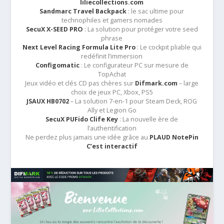
liliecollections.com
Sandmarc Travel Backpack
: le sac ultime pour
technophiles et gamers nomades
SecuX X-SEED PRO
: La solution pour protéger votre seed
phrase
Next Level Racing Formula Lite Pro
: Le cockpit pliable qui
redéfinit l’immersion
Configomatic
: Le configurateur PC sur mesure de
TopAchat
Jeux vidéo et clés CD pas chères sur
Difmark.com
– large
choix de jeux PC, Xbox, PS5
JSAUX HB0702
– La solution 7-en-1 pour Steam Deck, ROG
Ally et Legion Go
SecuX PUFido Clife Key
: La nouvelle ère de
l’authentification
Ne perdez plus jamais une idée grâce au
PLAUD NotePin
C’est interactif