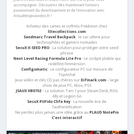
accompagner. Découvrez dès maintenant l’univers
passionnant du divertissement et de l’innovation avec
Actualitesjeuxvideo.fr !
Achetez des cartes et coffrets Pokémon chez
liliecollections.com
Sandmarc Travel Backpack
: le sac ultime pour
technophiles et gamers nomades
SecuX X-SEED PRO
: La solution pour protéger votre seed
phrase
Next Level Racing Formula Lite Pro
: Le cockpit pliable qui
redéfinit l’immersion
Configomatic
: Le configurateur PC sur mesure de
TopAchat
Jeux vidéo et clés CD pas chères sur
Difmark.com
– large
choix de jeux PC, Xbox, PS5
JSAUX HB0702
– La solution 7-en-1 pour Steam Deck, ROG
Ally et Legion Go
SecuX PUFido Clife Key
: La nouvelle ère de
l’authentification
Ne perdez plus jamais une idée grâce au
PLAUD NotePin
C’est interactif