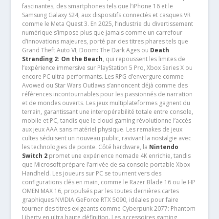
fascinantes, des smartphones tels que l’iPhone 16 et le
Samsung Galaxy S24, aux dispositifs connectés et casques VR
comme le Meta Quest 3. En 2025, l’industrie du divertissement
numérique s’impose plus que jamais comme un carrefour
d’innovations majeures, porté par des titres phares tels que
Grand Theft Auto VI, Doom: The Dark Ages ou
Death
Stranding 2: On the Beach
, qui repoussent les limites de
l’expérience immersive sur PlayStation 5 Pro, Xbox Series X ou
encore PC ultra-performants. Les RPG d’envergure comme
Avowed ou Star Wars Outlaws s’annoncent déjà comme des
références incontournables pour les passionnés de narration
et de mondes ouverts. Les jeux multiplateformes gagnent du
terrain, garantissant une interopérabilité totale entre console,
mobile et PC, tandis que le cloud gaming révolutionne l’accès
aux jeux AAA sans matériel physique. Les remakes de jeux
cultes séduisent un nouveau public, ravivant la nostalgie avec
les technologies de pointe. Côté hardware, la
Nintendo
Switch 2
promet une expérience nomade 4K enrichie, tandis
que Microsoft prépare l’arrivée de sa console portable Xbox
Handheld. Les joueurs sur PC se tournent vers des
configurations clés en main, comme le Razer Blade 16 ou le HP
OMEN MAX 16, propulsés par les toutes dernières cartes
graphiques NVIDIA GeForce RTX 5090, idéales pour faire
tourner des titres exigeants comme Cyberpunk 2077: Phantom
Liberty en ultra haute définition. Les accessoires gaming