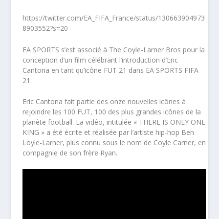
https://twitter.com/EA_FIFA_France/status/130663904973
8903552?s=20
EA SPORTS s’est associé à The Coyle-Larner Bros pour la
conception d’un film célébrant l’introduction d’Eric
Cantona en tant qu’icône FUT 21 dans EA SPORTS FIFA
21.
Eric Cantona fait partie des onze nouvelles icônes à
rejoindre les 100 FUT, 100 des plus grandes icônes de la
planète football. La vidéo, intitulée « THERE IS ONLY ONE
KING » a été écrite et réalisée par l’artiste hip-hop Ben
Loyle-Larner, plus connu sous le nom de Coyle Carner, en
compagnie de son frère Ryan.