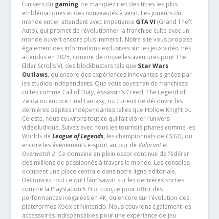
l’univers du
gaming
, ne manquez rien des titres les plus
emblématiques et des nouveautés à venir. Les joueurs du
monde entier attendent avec impatience
GTA VI
(Grand Theft
Auto), qui promet de révolutionner la franchise culte avec un
monde ouvert encore plus immersif. Notre site vous propose
également des informations exclusives sur les jeux vidéo très
attendus en 2025, comme de nouvelles aventures pour The
Elder Scrolls VI, des blockbusters tels que
Star Wars
Outlaws
, ou encore des expériences innovantes signées par
les studios indépendants. Que vous soyez fan de franchises
cultes comme Call of Duty, Assassin’s Creed, The Legend of
Zelda ou encore Final Fantasy, ou curieux de découvrir les
dernières pépites indépendantes telles que Hollow Knight ou
Celeste, nous couvrons tout ce qui fait vibrer l’univers
vidéoludique. Suivez avec nous les tournois phares comme les
Worlds de
League of Legends
, les championnats de
CS:GO
, ou
encore les événements e-sport autour de
Valorant
et
Overwatch 2
. Ce domaine en plein essor continue de fédérer
des millions de passionnés à travers le monde. Les consoles
occupent une place centrale dans notre ligne éditoriale.
Découvrez tout ce qu’il faut savoir sur les dernières sorties
comme la PlayStation 5 Pro, conçue pour offrir des
performances inégalées en 4K, ou encore sur l’évolution des
plateformes Xbox et Nintendo. Nous couvrons également les
accessoires indispensables pour une expérience de jeu