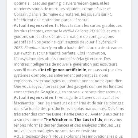
optimale : casques gaming, claviers mécaniques, et les
dernières souris de marques réputées comme Razer et
Corsair. Dans le domaine du matériel, les joueurs sur PC
bénéficient d’une attention particulière sur
Actualitesjeuxvideo.fr
. Nous testons les cartes graphiques
les plus récentes, comme la
NVIDIA GeForce RTX 5090
, et vous
guidons sur les choix à faire en matière de configurations
adaptées à vos besoins, qu’il s’agisse de jouer à
Cyberpunk
2077: Phantom Liberty
en ultra haute définition ou de streamer
sur Twitch avec une fluidité parfaite. Côté innovation,
l’écosystème des objets connectés s’élargit encore. Des
montres intelligentes de nouvelle génération aux écouteurs
sans fil dotés d’
intelligence artificielle
, en passant par des
systèmes domotiques entièrement automatisés, nous
explorons les technologies qui révolutionnent notre quotidien.
Que vous soyez intéressé par des gadgets comme les lunettes
connectées de
Google
ou les nouveaux robots domestiques,
Actualitesjeuxvideo.fr
vous guide à travers ces avancées
fascinantes. Pour les amateurs de cinéma et de séries, plongez
dans l’actualité des productions les plus marquantes. Des films
très attendus comme Dune : Partie Deux ou Avatar 3 aux séries
à succès comme
The Witcher
ou
The Last of Us
, nous vous
tenons informés des tendances et des analyses critiques .Les
nouvelles technologies ne sont pas en reste sur
Actualitesjeuxvideo.fr. Nous explorons les innovations les plus