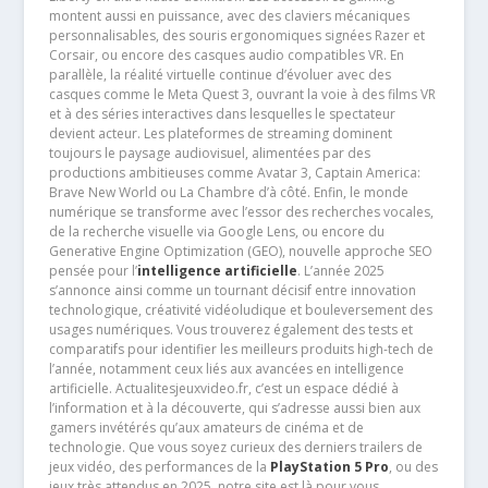
montent aussi en puissance, avec des claviers mécaniques
personnalisables, des souris ergonomiques signées Razer et
Corsair, ou encore des casques audio compatibles VR. En
parallèle, la réalité virtuelle continue d’évoluer avec des
casques comme le Meta Quest 3, ouvrant la voie à des films VR
et à des séries interactives dans lesquelles le spectateur
devient acteur. Les plateformes de streaming dominent
toujours le paysage audiovisuel, alimentées par des
productions ambitieuses comme Avatar 3, Captain America:
Brave New World ou La Chambre d’à côté. Enfin, le monde
numérique se transforme avec l’essor des recherches vocales,
de la recherche visuelle via Google Lens, ou encore du
Generative Engine Optimization (GEO), nouvelle approche SEO
pensée pour l’
intelligence artificielle
. L’année 2025
s’annonce ainsi comme un tournant décisif entre innovation
technologique, créativité vidéoludique et bouleversement des
usages numériques. Vous trouverez également des tests et
comparatifs pour identifier les meilleurs produits high-tech de
l’année, notamment ceux liés aux avancées en intelligence
artificielle. Actualitesjeuxvideo.fr, c’est un espace dédié à
l’information et à la découverte, qui s’adresse aussi bien aux
gamers invétérés qu’aux amateurs de cinéma et de
technologie. Que vous soyez curieux des derniers trailers de
jeux vidéo, des performances de la
PlayStation 5 Pro
, ou des
jeux très attendus en 2025, notre site est là pour vous