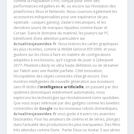
comme la PlayStation 5 Pro, conçue pour offrir des
performances inégalées en 4K, ou encore sur l’évolution des
plateformes Xbox et Nintendo. Nous couvrons également les
accessoires indispensables pour une expérience de jeu
optimale : casques gaming, claviers mécaniques, et les
dernières souris de marques réputées comme Razer et
Corsair. Dans le domaine du matériel, les joueurs sur PC
bénéficient d’une attention particulière sur
Actualitesjeuxvideo.fr
. Nous testons les cartes graphiques
les plus récentes, comme la
NVIDIA GeForce RTX 5090
, et vous
guidons sur les choix à faire en matière de configurations
adaptées à vos besoins, qu’il s’agisse de jouer à
Cyberpunk
2077: Phantom Liberty
en ultra haute définition ou de streamer
sur Twitch avec une fluidité parfaite. Côté innovation,
l’écosystème des objets connectés s’élargit encore. Des
montres intelligentes de nouvelle génération aux écouteurs
sans fil dotés d’
intelligence artificielle
, en passant par des
systèmes domotiques entièrement automatisés, nous
explorons les technologies qui révolutionnent notre quotidien.
Que vous soyez intéressé par des gadgets comme les lunettes
connectées de
Google
ou les nouveaux robots domestiques,
Actualitesjeuxvideo.fr
vous guide à travers ces avancées
fascinantes. Pour les amateurs de cinéma et de séries, plongez
dans l’actualité des productions les plus marquantes. Des films
très attendus comme Dune : Partie Deux ou Avatar 3 aux séries