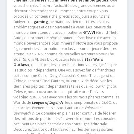
cinéma
,
de
séries
et d’
innovations technologiques
. Que
vous cherchiez à suivre l’actualité des grandes licences ou à
découvrir les tendances du moment, notre équipe vous
propose un contenu riche, précis et toujours à jour.Dans
l’univers du
gaming
, ne manquez rien des titres les plus
emblématiques et des nouveautés à venir. Les joueurs du
monde entier attendent avec impatience
GTA VI
(Grand Theft
Auto), qui promet de révolutionner la franchise culte avec un
monde ouvert encore plus immersif. Notre site vous propose
également des informations exclusives sur les jeux vidéo très
attendus en 2025, comme de nouvelles aventures pour The
Elder Scrolls VI, des blockbusters tels que
Star Wars
Outlaws
, ou encore des expériences innovantes signées par
les studios indépendants. Que vous soyez fan de franchises
cultes comme Call of Duty, Assassin’s Creed, The Legend of
Zelda ou encore Final Fantasy, ou curieux de découvrir les
dernières pépites indépendantes telles que Hollow Knight ou
Celeste, nous couvrons tout ce qui fait vibrer l’univers
vidéoludique. Suivez avec nous les tournois phares comme les
Worlds de
League of Legends
, les championnats de
CS:GO
, ou
encore les événements e-sport autour de
Valorant
et
Overwatch 2
. Ce domaine en plein essor continue de fédérer
des millions de passionnés à travers le monde. Les consoles
occupent une place centrale dans notre ligne éditoriale.
Découvrez tout ce qu’il faut savoir sur les dernières sorties