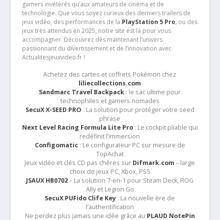
gamers invétérés qu’aux amateurs de cinéma et de
technologie. Que vous soyez curieux des derniers trailers de
jeux vidéo, des performances de la
PlayStation 5 Pro
, ou des
jeux très attendus en 2025, notre site est là pour vous
accompagner. Découvrez dès maintenant l’univers
passionnant du divertissement et de l’innovation avec
Actualitesjeuxvideo.fr !
Achetez des cartes et coffrets Pokémon chez
liliecollections.com
Sandmarc Travel Backpack
: le sac ultime pour
technophiles et gamers nomades
SecuX X-SEED PRO
: La solution pour protéger votre seed
phrase
Next Level Racing Formula Lite Pro
: Le cockpit pliable qui
redéfinit l’immersion
Configomatic
: Le configurateur PC sur mesure de
TopAchat
Jeux vidéo et clés CD pas chères sur
Difmark.com
– large
choix de jeux PC, Xbox, PS5
JSAUX HB0702
– La solution 7-en-1 pour Steam Deck, ROG
Ally et Legion Go
SecuX PUFido Clife Key
: La nouvelle ère de
l’authentification
Ne perdez plus jamais une idée grâce au
PLAUD NotePin