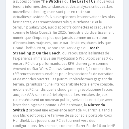
à succès comme
The Witcher
ou
The Last of Us
, nous vous
tenons informés des tendances et des analyses critiques .Les
nouvelles technologies ne sont pas en reste sur
Actualitesjeuxvideo.fr. Nous explorons les innovations les plus
fascinantes, des smartphones tels que l’iPhone 16 et le
Samsung Galaxy S24, aux dispositifs connectés et casques VR
comme le Meta Quest 3. En 2025, l’industrie du divertissement
numérique s’impose plus que jamais comme un carrefour
d’innovations majeures, porté par des titres phares tels que
Grand Theft Auto VI, Doom: The Dark Ages ou
Death
Stranding 2: On the Beach
, qui repoussent les limites de
l’expérience immersive sur PlayStation 5 Pro, Xbox Series X ou
encore PC ultra-performants. Les RPG d’envergure comme
Avowed ou Star Wars Outlaws s’annoncent déjà comme des
références incontournables pour les passionnés de narration
et de mondes ouverts. Les jeux multiplateformes gagnent du
terrain, garantissant une interopérabilité totale entre console,
mobile et PC, tandis que le cloud gaming révolutionne l’accès
aux jeux AAA sans matériel physique. Les remakes de jeux
cultes séduisent un nouveau public, ravivant la nostalgie avec
les technologies de pointe. Côté hardware, la
Nintendo
Switch 2
promet une expérience nomade 4K enrichie, tandis
que Microsoft prépare l’arrivée de sa console portable Xbox
Handheld. Les joueurs sur PC se tournent vers des
configurations clés en main, comme le Razer Blade 16 ou le HP