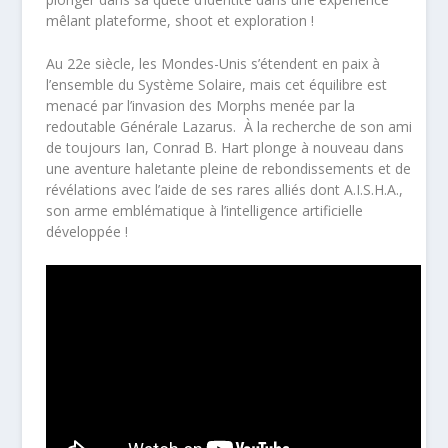
mêlant plateforme, shoot et exploration !
Au 22e siècle, les Mondes-Unis s’étendent en paix à
l’ensemble du Système Solaire, mais cet équilibre est
menacé par l’invasion des Morphs menée par la
redoutable Générale Lazarus. À la recherche de son ami
de toujours Ian, Conrad B. Hart plonge à nouveau dans
une aventure haletante pleine de rebondissements et de
révélations avec l’aide de ses rares alliés dont A.I.S.H.A.,
son arme emblématique à l’intelligence artificielle
développée !