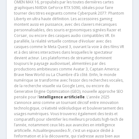
OMEN MAX 16, propulsés par les toutes dernières cartes
graphiques NVIDIA GeForce RTX 5090, idéales pour faire
tourner des titres exigeants comme Cyberpunk 2077: Phantom
Liberty en ultra haute définition. Les accessoires gaming
montent aussi en puissance, avec des claviers mécaniques
personnalisables, des souris ergonomiques signées Razer et
Corsair, ou encore des casques audio compatibles VR. En
parallèle, la réalité virtuelle continue d’évoluer avec des
casques comme le Meta Quest 3, ouvrant la voie à des films VR
et à des séries interactives dans lesquelles le spectateur
devient acteur. Les plateformes de streaming dominent
toujours le paysage audiovisuel, alimentées par des
productions ambitieuses comme Avatar 3, Captain America:
Brave New World ou La Chambre d’à côté. Enfin, le monde
numérique se transforme avec l’essor des recherches vocales,
de la recherche visuelle via Google Lens, ou encore du
Generative Engine Optimization (GEO), nouvelle approche SEO
pensée pour l’
intelligence artificielle
. L’année 2025
s’annonce ainsi comme un tournant décisif entre innovation
technologique, créativité vidéoludique et bouleversement des
usages numériques. Vous trouverez également des tests et
comparatifs pour identifier les meilleurs produits high-tech de
l’année, notamment ceux liés aux avancées en intelligence
artificielle. Actualitesjeuxvideo.fr, c’est un espace dédié à
l’information et à la découverte, qui s’adresse aussi bien aux