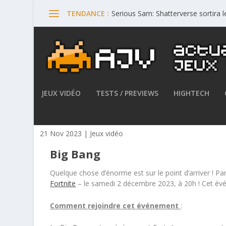
Serious Sam: Shatterverse sortira 
TENDANCE :
JEUX VIDÉO
TESTS / PREVIEWS
HIGHTECH
Fortnite – Participez au Big
21 Nov 2023
|
Jeux vidéo
Big Bang
Quelque chose d’énorme est sur le point d’arriver ! P
Fortnite
– le samedi 2 décembre 2023, à 20h ! Cet év
Comment rejoindre cet événement
: