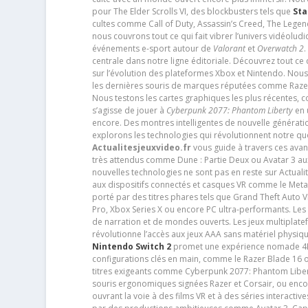
pour The Elder Scrolls VI, des blockbusters tels que
Sta
cultes comme Call of Duty, Assassin’s Creed, The Legen
nous couvrons tout ce qui fait vibrer l’univers vidéol
événements e-sport autour de
Valorant
et
Overwatch 2
.
centrale dans notre ligne éditoriale. Découvrez tout ce
sur l’évolution des plateformes Xbox et Nintendo. Nou
les dernières souris de marques réputées comme Razer e
Nous testons les cartes graphiques les plus récentes,
s’agisse de jouer à
Cyberpunk 2077: Phantom Liberty
en u
encore. Des montres intelligentes de nouvelle génératio
explorons les technologies qui révolutionnent notre q
Actualitesjeuxvideo.fr
vous guide à travers ces avan
très attendus comme Dune : Partie Deux ou Avatar 3 a
nouvelles technologies ne sont pas en reste sur Actuali
aux dispositifs connectés et casques VR comme le Meta
porté par des titres phares tels que Grand Theft Auto
Pro, Xbox Series X ou encore PC ultra-performants. L
de narration et de mondes ouverts. Les jeux multiplatef
révolutionne l’accès aux jeux AAA sans matériel physiqu
Nintendo Switch 2
promet une expérience nomade 4K e
configurations clés en main, comme le Razer Blade 16 
titres exigeants comme Cyberpunk 2077: Phantom Libert
souris ergonomiques signées Razer et Corsair, ou encor
ouvrant la voie à des films VR et à des séries interact