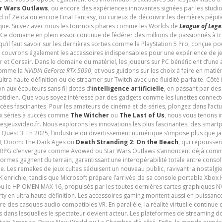
r Wars Outlaws
, ou encore des expériences innovantes signées par les studi
d of Zelda ou encore Final Fantasy, ou curieux de découvrir les dernières pépit
udique. Suivez avec nous les tournois phares comme les Worlds de
League of Leg
 Ce domaine en plein essor continue de fédérer des millions de passionnés à 
 qu’il faut savoir sur les dernières sorties comme la PlayStation 5 Pro, conçue 
s couvrons également les accessoires indispensables pour une expérience de je
t Corsair. Dans le domaine du matériel, les joueurs sur PC bénéficient d’une a
 comme la
NVIDIA GeForce RTX 5090
, et vous guidons sur les choix à faire en mati
ltra haute définition ou de streamer sur Twitch avec une fluidité parfaite. Côté
n aux écouteurs sans fil dotés d’
intelligence artificielle
, en passant par de
uotidien. Que vous soyez intéressé par des gadgets comme les lunettes connec
cées fascinantes. Pour les amateurs de cinéma et de séries, plongez dans l’actu
ux séries à succès comme
The Witcher
ou
The Last of Us
, nous vous tenons i
tesjeuxvideo.fr. Nous explorons les innovations les plus fascinantes, des smart
 Quest 3. En 2025, l’industrie du divertissement numérique s’impose plus que 
 VI, Doom: The Dark Ages ou
Death Stranding 2: On the Beach
, qui repoussen
es RPG d’envergure comme Avowed ou Star Wars Outlaws s’annoncent déjà comm
ormes gagnent du terrain, garantissant une interopérabilité totale entre consol
e. Les remakes de jeux cultes séduisent un nouveau public, ravivant la nostalgi
nrichie, tandis que Microsoft prépare l’arrivée de sa console portable Xbox H
ou le HP OMEN MAX 16, propulsés par les toutes dernières cartes graphiques NV
y en ultra haute définition. Les accessoires gaming montent aussi en puissanc
e des casques audio compatibles VR. En parallèle, la réalité virtuelle continu
ives dans lesquelles le spectateur devient acteur. Les plateformes de streaming 