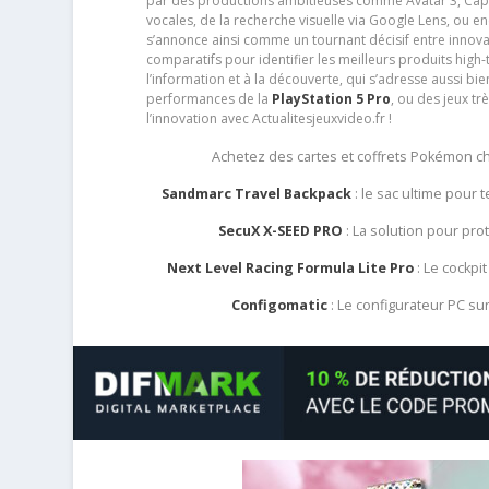
par des productions ambitieuses comme Avatar 3, Capt
vocales, de la recherche visuelle via Google Lens, ou 
s’annonce ainsi comme un tournant décisif entre innov
comparatifs pour identifier les meilleurs produits high-t
l’information et à la découverte, qui s’adresse aussi b
performances de la
PlayStation 5 Pro
, ou des jeux t
l’innovation avec Actualitesjeuxvideo.fr !
Achetez des cartes et coffrets Pokémon 
Sandmarc Travel Backpack
: le sac ultime pour
SecuX X-SEED PRO
: La solution pour pr
Next Level Racing Formula Lite Pro
: Le cockpit
Configomatic
: Le configurateur PC s