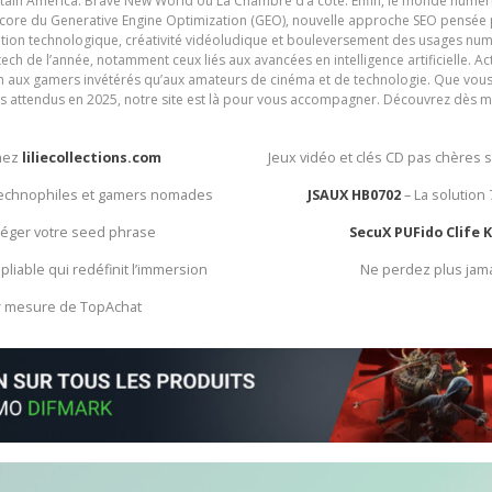
ain America: Brave New World ou La Chambre d’à côté. Enfin, le monde numéri
encore du Generative Engine Optimization (GEO), nouvelle approche SEO pensée p
ation technologique, créativité vidéoludique et bouleversement des usages num
ech de l’année, notamment ceux liés aux avancées en intelligence artificielle. Ac
ien aux gamers invétérés qu’aux amateurs de cinéma et de technologie. Que vous 
rès attendus en 2025, notre site est là pour vous accompagner. Découvrez dès m
chez
liliecollections.com
Jeux vidéo et clés CD pas chères 
 technophiles et gamers nomades
JSAUX HB0702
– La solution
otéger votre seed phrase
SecuX PUFido Clife 
 pliable qui redéfinit l’immersion
Ne perdez plus jam
ur mesure de TopAchat