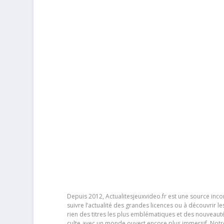
Depuis 2012, Actualitesjeuxvideo.fr est une source in
suivre l’actualité des grandes licences ou à découvrir 
rien des titres les plus emblématiques et des nouveaut
culte avec un monde ouvert encore plus immersif. Notr