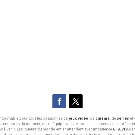
contournable pour tous les passionnés de
jeux vidéo
, de
cinéma
,
de
séries
et 
les tendances du moment, notre équipe vous propose un contenu riche, précis et
és à venir. Les joueurs du monde entier attendent avec impatience
GTA VI
(Gran
e site vous propose également des informations exclusives sur les jeux vidéo 