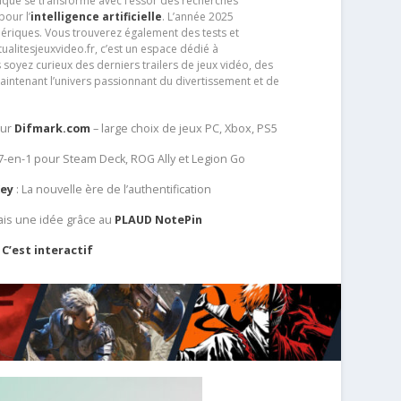
que se transforme avec l’essor des recherches
our l’
intelligence artificielle
. L’année 2025
ériques. Vous trouverez également des tests et
tualitesjeuxvideo.fr, c’est un espace dédié à
soyez curieux des derniers trailers de jeux vidéo, des
aintenant l’univers passionnant du divertissement et de
sur
Difmark.com
– large choix de jeux PC, Xbox, PS5
 7-en-1 pour Steam Deck, ROG Ally et Legion Go
Key
: La nouvelle ère de l’authentification
ais une idée grâce au
PLAUD NotePin
C’est interactif