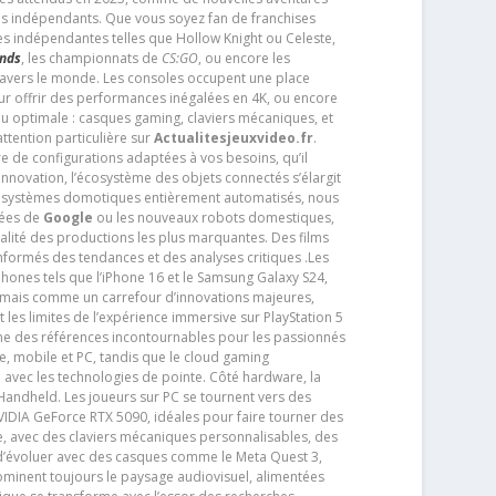
os indépendants. Que vous soyez fan de franchises
es indépendantes telles que Hollow Knight ou Celeste,
ends
, les championnats de
CS:GO
, ou encore les
travers le monde. Les consoles occupent une place
pour offrir des performances inégalées en 4K, ou encore
u optimale : casques gaming, claviers mécaniques, et
ttention particulière sur
Actualitesjeuxvideo.fr
.
ère de configurations adaptées à vos besoins, qu’il
 innovation, l’écosystème des objets connectés s’élargit
s systèmes domotiques entièrement automatisés, nous
tées de
Google
ou les nouveaux robots domestiques,
alité des productions les plus marquantes. Des films
nformés des tendances et des analyses critiques .Les
phones tels que l’iPhone 16 et le Samsung Galaxy S24,
jamais comme un carrefour d’innovations majeures,
t les limites de l’expérience immersive sur PlayStation 5
e des références incontournables pour les passionnés
e, mobile et PC, tandis que le cloud gaming
e avec les technologies de pointe. Côté hardware, la
andheld. Les joueurs sur PC se tournent vers des
IDIA GeForce RTX 5090, idéales pour faire tourner des
e, avec des claviers mécaniques personnalisables, des
e d’évoluer avec des casques comme le Meta Quest 3,
dominent toujours le paysage audiovisuel, alimentées