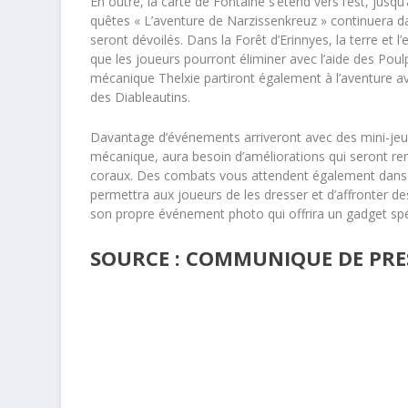
En outre, la carte de Fontaine s’étend vers l’est, jusqu
quêtes « L’aventure de Narzissenkreuz » continuera da
seront dévoilés. Dans la Forêt d’Erinnyes, la terre et
que les joueurs pourront éliminer avec l’aide des Po
mécanique Thelxie partiront également à l’aventure ave
des Diableautins.
Davantage d’événements arriveront avec des mini-jeux
mécanique, aura besoin d’améliorations qui seront re
coraux. Des combats vous attendent également dans 
permettra aux joueurs de les dresser et d’affronter de
son propre événement photo qui offrira un gadget spé
SOURCE : COMMUNIQUE DE PRE