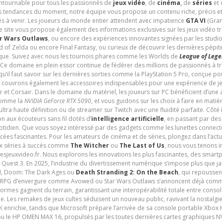
contournable pour tous les passionnés de
jeux vidéo
, de
cinéma
,
de
séries
et 
les tendances du moment, notre équipe vous propose un contenu riche, précis et
és à venir. Les joueurs du monde entier attendent avec impatience
GTA VI
(Gran
e site vous propose également des informations exclusives sur les jeux vidéo 
r Wars Outlaws
, ou encore des expériences innovantes signées par les studi
d of Zelda ou encore Final Fantasy, ou curieux de découvrir les dernières pépit
udique. Suivez avec nous les tournois phares comme les Worlds de
League of Leg
 Ce domaine en plein essor continue de fédérer des millions de passionnés à 
 qu’il faut savoir sur les dernières sorties comme la PlayStation 5 Pro, conçue 
s couvrons également les accessoires indispensables pour une expérience de je
t Corsair. Dans le domaine du matériel, les joueurs sur PC bénéficient d’une a
 comme la
NVIDIA GeForce RTX 5090
, et vous guidons sur les choix à faire en mati
ltra haute définition ou de streamer sur Twitch avec une fluidité parfaite. Côté
n aux écouteurs sans fil dotés d’
intelligence artificielle
, en passant par de
uotidien. Que vous soyez intéressé par des gadgets comme les lunettes connec
cées fascinantes. Pour les amateurs de cinéma et de séries, plongez dans l’actu
ux séries à succès comme
The Witcher
ou
The Last of Us
, nous vous tenons i
tesjeuxvideo.fr. Nous explorons les innovations les plus fascinantes, des smart
 Quest 3. En 2025, l’industrie du divertissement numérique s’impose plus que 
 VI, Doom: The Dark Ages ou
Death Stranding 2: On the Beach
, qui repoussen
es RPG d’envergure comme Avowed ou Star Wars Outlaws s’annoncent déjà comm
ormes gagnent du terrain, garantissant une interopérabilité totale entre consol
e. Les remakes de jeux cultes séduisent un nouveau public, ravivant la nostalgi
nrichie, tandis que Microsoft prépare l’arrivée de sa console portable Xbox H
ou le HP OMEN MAX 16, propulsés par les toutes dernières cartes graphiques NV