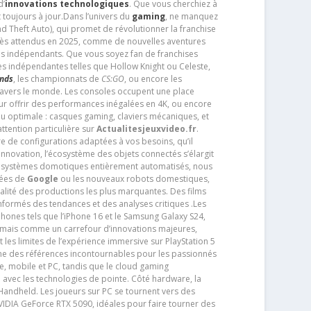
d’
innovations technologiques
. Que vous cherchiez à
 toujours à jour.Dans l’univers du
gaming
, ne manquez
d Theft Auto), qui promet de révolutionner la franchise
très attendus en 2025, comme de nouvelles aventures
os indépendants. Que vous soyez fan de franchises
es indépendantes telles que Hollow Knight ou Celeste,
ends
, les championnats de
CS:GO
, ou encore les
travers le monde. Les consoles occupent une place
pour offrir des performances inégalées en 4K, ou encore
u optimale : casques gaming, claviers mécaniques, et
ttention particulière sur
Actualitesjeuxvideo.fr
.
ère de configurations adaptées à vos besoins, qu’il
 innovation, l’écosystème des objets connectés s’élargit
s systèmes domotiques entièrement automatisés, nous
tées de
Google
ou les nouveaux robots domestiques,
alité des productions les plus marquantes. Des films
nformés des tendances et des analyses critiques .Les
phones tels que l’iPhone 16 et le Samsung Galaxy S24,
jamais comme un carrefour d’innovations majeures,
t les limites de l’expérience immersive sur PlayStation 5
e des références incontournables pour les passionnés
e, mobile et PC, tandis que le cloud gaming
e avec les technologies de pointe. Côté hardware, la
andheld. Les joueurs sur PC se tournent vers des
IDIA GeForce RTX 5090, idéales pour faire tourner des