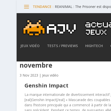
REANIMAL : The Prisoner est dispo
TENDANCE :
JEUX VIDÉO
TESTS / PREVIEWS
HIGHTECH
Genshin Impact – La version 
novembre
3 Nov 2023
|
Jeux vidéo
Genshin Impact
La marque internationale de divertissement interactif
[eal]Genshin Impact[/eal] « Mascarade des coupables 
dans l’histoire principale qui a commencé à partir de l
sans précédent. Pendant ce temps, de puissantes alliée