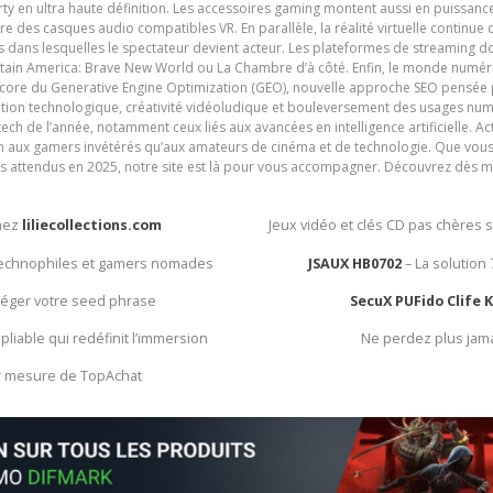
y en ultra haute définition. Les accessoires gaming montent aussi en puissanc
e des casques audio compatibles VR. En parallèle, la réalité virtuelle continu
ives dans lesquelles le spectateur devient acteur. Les plateformes de streaming 
ain America: Brave New World ou La Chambre d’à côté. Enfin, le monde numéri
encore du Generative Engine Optimization (GEO), nouvelle approche SEO pensée p
ation technologique, créativité vidéoludique et bouleversement des usages num
ech de l’année, notamment ceux liés aux avancées en intelligence artificielle. Ac
ien aux gamers invétérés qu’aux amateurs de cinéma et de technologie. Que vous 
rès attendus en 2025, notre site est là pour vous accompagner. Découvrez dès m
chez
liliecollections.com
Jeux vidéo et clés CD pas chères 
 technophiles et gamers nomades
JSAUX HB0702
– La solution
otéger votre seed phrase
SecuX PUFido Clife 
 pliable qui redéfinit l’immersion
Ne perdez plus jam
ur mesure de TopAchat