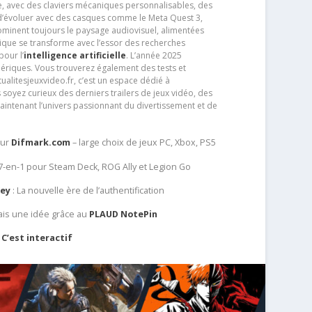
e, avec des claviers mécaniques personnalisables, des
e d’évoluer avec des casques comme le Meta Quest 3,
dominent toujours le paysage audiovisuel, alimentées
que se transforme avec l’essor des recherches
our l’
intelligence artificielle
. L’année 2025
ériques. Vous trouverez également des tests et
tualitesjeuxvideo.fr, c’est un espace dédié à
soyez curieux des derniers trailers de jeux vidéo, des
aintenant l’univers passionnant du divertissement et de
sur
Difmark.com
– large choix de jeux PC, Xbox, PS5
 7-en-1 pour Steam Deck, ROG Ally et Legion Go
Key
: La nouvelle ère de l’authentification
ais une idée grâce au
PLAUD NotePin
C’est interactif