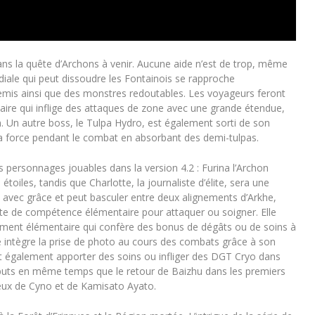
ans la quête d’Archons à venir. Aucune aide n’est de trop, même
diale qui peut dissoudre les Fontainois se rapproche
emis ainsi que des monstres redoutables. Les voyageurs feront
ire qui inflige des attaques de zone avec une grande étendue,
n. Un autre boss, le Tulpa Hydro, est également sorti de son
a force pendant le combat en absorbant des demi-tulpas.
 personnages jouables dans la version 4.2 : Furina l’Archon
toiles, tandis que Charlotte, la journaliste d’élite, sera une
at avec grâce et peut basculer entre deux alignements d’Arkhe,
nte de compétence élémentaire pour attaquer ou soigner. Elle
ment élémentaire qui confère des bonus de dégâts ou de soins à
te intègre la prise de photo au cours des combats grâce à son
t également apporter des soins ou infliger des DGT Cryo dans
débuts en même temps que le retour de Baizhu dans les premiers
ceux de Cyno et de Kamisato Ayato.