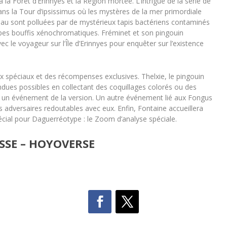
’à la Forêt d’Erinnyes et la Région mortée. L’intrigue de la série de
ns la Tour d’ipsissimus où les mystères de la mer primordiale
 l’eau sont polluées par de mystérieux tapis bactériens contaminés
ulpes bouffis xénochromatiques. Fréminet et son pingouin
c le voyageur sur l’Île d’Erinnyes pour enquêter sur l’existence
 spéciaux et des récompenses exclusives. Thelxie, le pingouin
ndues possibles en collectant des coquillages colorés ou des
un événement de la version. Un autre événement lié aux Fongus
s adversaires redoutables avec eux. Enfin, Fontaine accueillera
cial pour Daguerréotype : le Zoom d’analyse spéciale.
SSE – HOYOVERSE