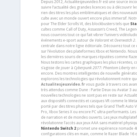
Depuis 2012, Actualitesjeuxvideo.fr est une source in
suivre l’actualité des grandes licences ou à découvrir 
rien des titres les plus emblématiques et des nouveaut
culte avec un monde ouvert encore plus immersif. Notr
pour The Elder Scrolls VI, des blockbusters tels que
Sta
cultes comme Call of Duty, Assassin’s Creed, The Legen
nous couvrons tout ce qui fait vibrer l’univers vidéol
événements e-sport autour de
Valorant
et
Overwatch 2
.
centrale dans notre ligne éditoriale. Découvrez tout ce
sur l’évolution des plateformes Xbox et Nintendo. Nou
les dernières souris de marques réputées comme Razer e
Nous testons les cartes graphiques les plus récentes,
s’agisse de jouer à
Cyberpunk 2077: Phantom Liberty
en u
encore. Des montres intelligentes de nouvelle génératio
explorons les technologies qui révolutionnent notre q
Actualitesjeuxvideo.fr
vous guide à travers ces avan
très attendus comme Dune : Partie Deux ou Avatar 3 a
nouvelles technologies ne sont pas en reste sur Actuali
aux dispositifs connectés et casques VR comme le Meta
porté par des titres phares tels que Grand Theft Auto
Pro, Xbox Series X ou encore PC ultra-performants. L
de narration et de mondes ouverts. Les jeux multiplatef
révolutionne l’accès aux jeux AAA sans matériel physiqu
Nintendo Switch 2
promet une expérience nomade 4K e
configurations clés en main, comme le Razer Blade 16 