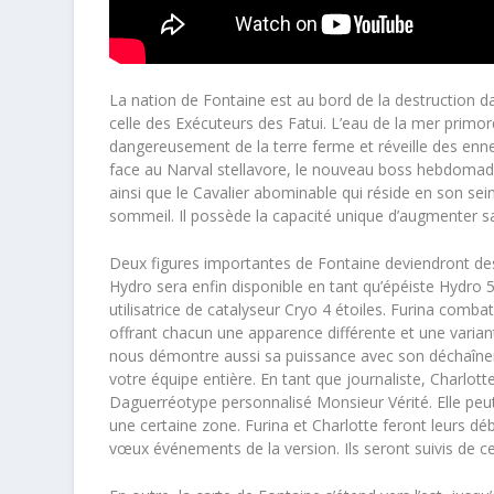
La nation de Fontaine est au bord de la destruction d
celle des Exécuteurs des Fatui. L’eau de la mer primor
dangereusement de la terre ferme et réveille des enn
face au Narval stellavore, le nouveau boss hebdomada
ainsi que le Cavalier abominable qui réside en son sei
sommeil. Il possède la capacité unique d’augmenter s
Deux figures importantes de Fontaine deviendront des
Hydro sera enfin disponible en tant qu’épéiste Hydro 5 é
utilisatrice de catalyseur Cryo 4 étoiles. Furina comb
offrant chacun une apparence différente et une varia
nous démontre aussi sa puissance avec son déchaîne
votre équipe entière. En tant que journaliste, Charlot
Daguerréotype personnalisé Monsieur Vérité. Elle peu
une certaine zone. Furina et Charlotte feront leurs 
vœux événements de la version. Ils seront suivis de 