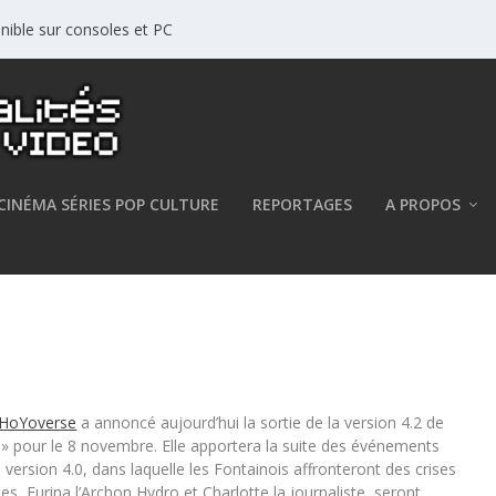
nible sur consoles et PC
CINÉMA SÉRIES POP CULTURE
REPORTAGES
A PROPOS
4.2 sera disponible le 8
HoYoverse
a annoncé aujourd’hui la sortie de la version 4.2 de
» pour le 8 novembre. Elle apportera la suite des événements
a version 4.0, dans laquelle les Fontainois affronteront des crises
s, Furina l’Archon Hydro et Charlotte la journaliste, seront