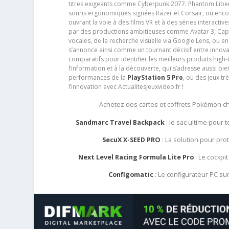
titres exigeants comme Cyberpunk 2077: Phantom Libert
souris ergonomiques signées Razer et Corsair, ou encor
ouvrant la voie à des films VR et à des séries interact
par des productions ambitieuses comme Avatar 3, Capt
vocales, de la recherche visuelle via Google Lens, ou 
s’annonce ainsi comme un tournant décisif entre innov
comparatifs pour identifier les meilleurs produits high-t
l’information et à la découverte, qui s’adresse aussi b
performances de la
PlayStation 5 Pro
, ou des jeux t
l’innovation avec Actualitesjeuxvideo.fr !
Achetez des cartes et coffrets Pokémon 
Sandmarc Travel Backpack
: le sac ultime pour
SecuX X-SEED PRO
: La solution pour pr
Next Level Racing Formula Lite Pro
: Le cockpit
Configomatic
: Le configurateur PC s