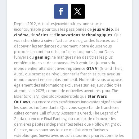
Depuis 2012, Actualitesjeuxvideo.fr est une source
incontournable pour tous les passionnés de
jeux vidéo
, de
cinéma
,
de
séries
et d’
innovations technologiques
. Que
vous cherchiez à suivre l’actualité des grandes licences ou à
découvrir les tendances du moment, notre équipe vous
propose un contenu riche, précis et toujours à jour.Dans
l’univers du
gaming
, ne manquez rien des titres les plus
emblématiques et des nouveautés à venir. Les joueurs du
monde entier attendent avec impatience
GTA VI
(Grand Theft
Auto), qui promet de révolutionner la franchise culte avec un
monde ouvert encore plus immersif. Notre site vous propose
également des informations exclusives sur les jeux vidéo très
attendus en 2025, comme de nouvelles aventures pour The
Elder Scrolls VI, des blockbusters tels que
Star Wars
Outlaws
, ou encore des expériences innovantes signées par
les studios indépendants. Que vous soyez fan de franchises
cultes comme Call of Duty, Assassin’s Creed, The Legend of
Zelda ou encore Final Fantasy, ou curieux de découvrir les
dernières pépites indépendantes telles que Hollow Knight ou
Celeste, nous couvrons tout ce qui fait vibrer l’univers
vidéoludique. Suivez avec nous les tournois phares comme les