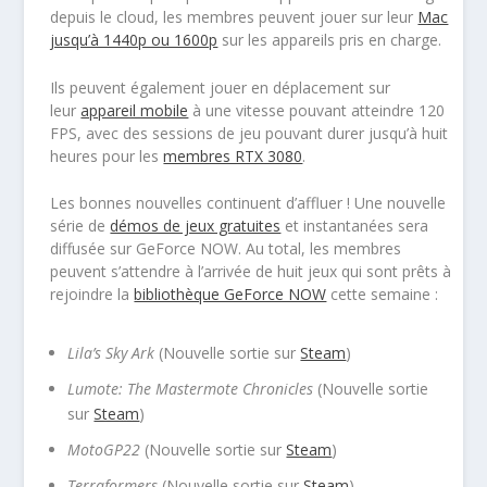
depuis le cloud, les membres peuvent jouer sur leur
Mac
jusqu’à 1440p ou 1600p
sur les appareils pris en charge.
Ils peuvent également jouer en déplacement sur
leur
appareil mobile
à une vitesse pouvant atteindre 120
FPS, avec des sessions de jeu pouvant durer jusqu’à huit
heures pour les
membres RTX 3080
.
Les bonnes nouvelles continuent d’affluer ! Une nouvelle
série de
démos de jeux gratuites
et instantanées sera
diffusée sur GeForce NOW. Au total, les membres
peuvent s’attendre à l’arrivée de huit jeux qui sont prêts à
rejoindre la
bibliothèque GeForce NOW
cette semaine :
Lila’s
Sky Ark
(Nouvelle sortie sur
Steam
)
Lumote
: The Mastermote Chronicles
(Nouvelle sortie
sur
Steam
)
MotoGP22
(Nouvelle sortie sur
Steam
)
Terraformers
(Nouvelle sortie sur
Steam
)