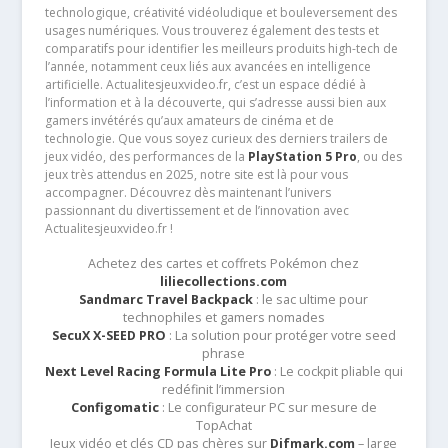
technologique, créativité vidéoludique et bouleversement des
usages numériques. Vous trouverez également des tests et
comparatifs pour identifier les meilleurs produits high-tech de
l’année, notamment ceux liés aux avancées en intelligence
artificielle. Actualitesjeuxvideo.fr, c’est un espace dédié à
l’information et à la découverte, qui s’adresse aussi bien aux
gamers invétérés qu’aux amateurs de cinéma et de
technologie. Que vous soyez curieux des derniers trailers de
jeux vidéo, des performances de la
PlayStation 5 Pro
, ou des
jeux très attendus en 2025, notre site est là pour vous
accompagner. Découvrez dès maintenant l’univers
passionnant du divertissement et de l’innovation avec
Actualitesjeuxvideo.fr !
Achetez des cartes et coffrets Pokémon chez
liliecollections.com
Sandmarc Travel Backpack
: le sac ultime pour
technophiles et gamers nomades
SecuX X-SEED PRO
: La solution pour protéger votre seed
phrase
Next Level Racing Formula Lite Pro
: Le cockpit pliable qui
redéfinit l’immersion
Configomatic
: Le configurateur PC sur mesure de
TopAchat
Jeux vidéo et clés CD pas chères sur
Difmark.com
– large