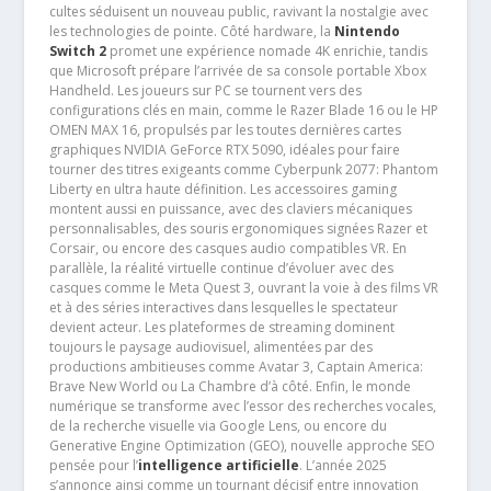
cultes séduisent un nouveau public, ravivant la nostalgie avec
les technologies de pointe. Côté hardware, la
Nintendo
Switch 2
promet une expérience nomade 4K enrichie, tandis
que Microsoft prépare l’arrivée de sa console portable Xbox
Handheld. Les joueurs sur PC se tournent vers des
configurations clés en main, comme le Razer Blade 16 ou le HP
OMEN MAX 16, propulsés par les toutes dernières cartes
graphiques NVIDIA GeForce RTX 5090, idéales pour faire
tourner des titres exigeants comme Cyberpunk 2077: Phantom
Liberty en ultra haute définition. Les accessoires gaming
montent aussi en puissance, avec des claviers mécaniques
personnalisables, des souris ergonomiques signées Razer et
Corsair, ou encore des casques audio compatibles VR. En
parallèle, la réalité virtuelle continue d’évoluer avec des
casques comme le Meta Quest 3, ouvrant la voie à des films VR
et à des séries interactives dans lesquelles le spectateur
devient acteur. Les plateformes de streaming dominent
toujours le paysage audiovisuel, alimentées par des
productions ambitieuses comme Avatar 3, Captain America:
Brave New World ou La Chambre d’à côté. Enfin, le monde
numérique se transforme avec l’essor des recherches vocales,
de la recherche visuelle via Google Lens, ou encore du
Generative Engine Optimization (GEO), nouvelle approche SEO
pensée pour l’
intelligence artificielle
. L’année 2025
s’annonce ainsi comme un tournant décisif entre innovation