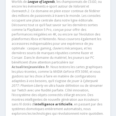
Worlds de
League of Legends
, les championnats de
CS:GO
, ou
encore les événements e-sport autour de
Valorant
et
Overwatch 2
. Ce domaine en plein essor continue de fédérer
des millions de passionnés à travers le monde. Les consoles
occupent une place centrale dans notre ligne éditoriale.
Découvrez tout ce qu’il faut savoir sur les dernières sorties
comme la PlayStation 5 Pro, conçue pour offrir des
performances inégalées en 4K, ou encore sur l’évolution des
plateformes Xbox et Nintendo. Nous couvrons également les
accessoires indispensables pour une expérience de jeu
optimale : casques gaming, claviers mécaniques, et les
dernières souris de marques réputées comme Razer et
Corsair. Dans le domaine du matériel, les joueurs sur PC
bénéficient d’une attention particulière sur
Actualitesjeuxvideo.fr
. Nous testons les cartes graphiques
les plus récentes, comme la
NVIDIA GeForce RTX 5090
, et vous
guidons sur les choix à faire en matière de configurations
adaptées à vos besoins, qu’il s’agisse de jouer à
Cyberpunk
2077: Phantom Liberty
en ultra haute définition ou de streamer
sur Twitch avec une fluidité parfaite. Côté innovation,
l’écosystème des objets connectés s’élargit encore. Des
montres intelligentes de nouvelle génération aux écouteurs
sans fil dotés d’
intelligence artificielle
, en passant par des
systèmes domotiques entièrement automatisés, nous
explorons les technologies qui révolutionnent notre quotidien.