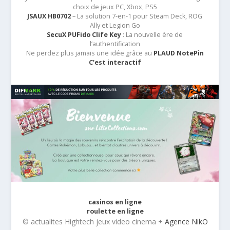
choix de jeux PC, Xbox, PS5
JSAUX HB0702
– La solution 7-en-1 pour Steam Deck, ROG
Ally et Legion Go
SecuX PUFido Clife Key
: La nouvelle ère de
l’authentification
Ne perdez plus jamais une idée grâce au
PLAUD NotePin
C’est interactif
casinos en ligne
roulette en ligne
© actualites Hightech jeux video cinema +
Agence NikO