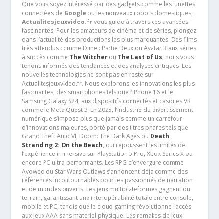
Que vous soyez intéressé par des gadgets comme les lunettes
connectées de
Google
ou les nouveaux robots domestiques,
Actualitesjeuxvideo.fr
vous guide à travers ces avancées
fascinantes. Pour les amateurs de cinéma et de séries, plongez
dans l’actualité des productions les plus marquantes. Des films
très attendus comme Dune : Partie Deux ou Avatar 3 aux séries
à succès comme
The Witcher
ou
The Last of Us
, nous vous
tenons informés des tendances et des analyses critiques .Les
nouvelles technologies ne sont pas en reste sur
Actualitesjeuxvideo.fr. Nous explorons les innovations les plus
fascinantes, des smartphones tels que l’iPhone 16 et le
Samsung Galaxy S24, aux dispositifs connectés et casques VR
comme le Meta Quest 3. En 2025, l’industrie du divertissement
numérique s’impose plus que jamais comme un carrefour
d’innovations majeures, porté par des titres phares tels que
Grand Theft Auto VI, Doom: The Dark Ages ou
Death
Stranding 2: On the Beach
, qui repoussent les limites de
l’expérience immersive sur PlayStation 5 Pro, Xbox Series X ou
encore PC ultra-performants. Les RPG d’envergure comme
Avowed ou Star Wars Outlaws s’annoncent déjà comme des
références incontournables pour les passionnés de narration
et de mondes ouverts. Les jeux multiplateformes gagnent du
terrain, garantissant une interopérabilité totale entre console,
mobile et PC, tandis que le cloud gaming révolutionne l’accès
aux jeux AAA sans matériel physique. Les remakes de jeux